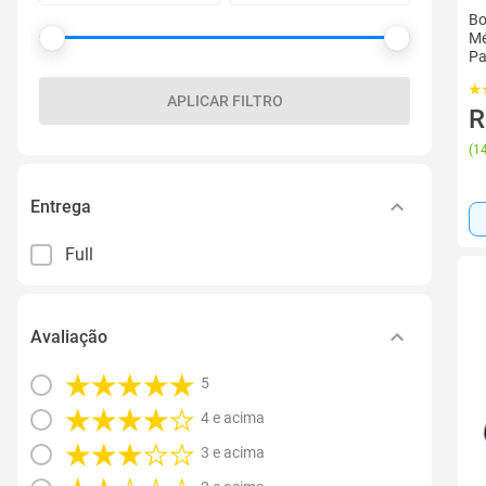
Bo
Mé
Pa
APLICAR FILTRO
R
(
14
Entrega
Full
Avaliação
5
4 e acima
3 e acima