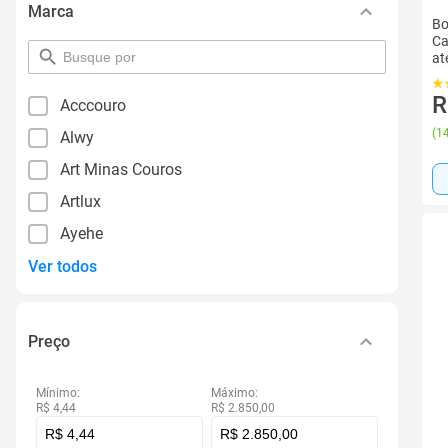
Marca
Bo
Ca
pesquisar
at
por
filtro
R
Acccouro
(
14
Alwy
Art Minas Couros
Artlux
Ayehe
Ver todos
Preço
Mínimo:
Máximo:
R$ 4,44
R$ 2.850,00