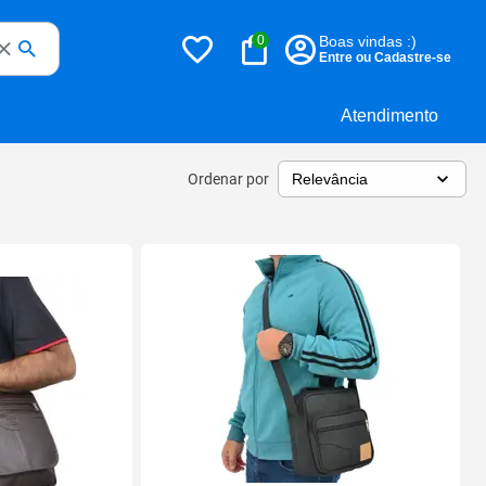
0
Boas vindas :)
Entre ou Cadastre-se
Atendimento
Ordenar por