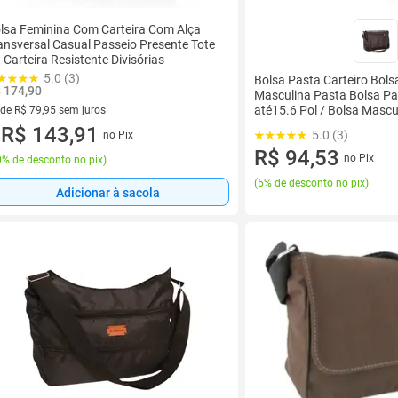
lsa Feminina Com Carteira Com Alça
ansversal Casual Passeio Presente Tote
t Carteira Resistente Divisórias
5.0 (3)
Bolsa Pasta Carteiro Bols
 174,90
Masculina Pasta Bolsa P
até15.6 Pol / Bolsa Mascu
 de R$ 79,95 sem juros
ez de R$ 79,95 sem juros
R$ 143,91
5.0 (3)
no Pix
u
R$ 94,53
no Pix
% de desconto no pix
)
(
5% de desconto no pix
)
Adicionar à sacola