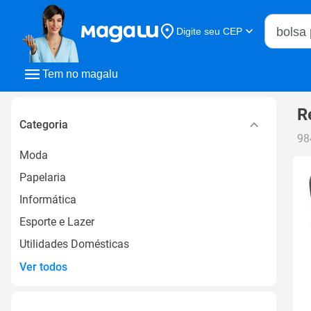
Buscar n
Digite seu CEP
Buscar
Tem no magalu
R
Categoria
98
Moda
Papelaria
Informática
Esporte e Lazer
Utilidades Domésticas
Ver todos