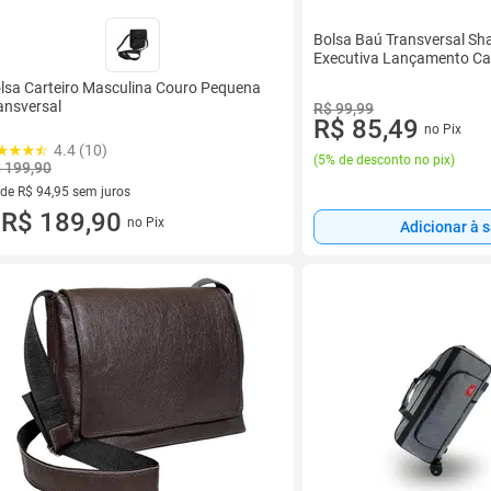
Bolsa Baú Transversal S
Executiva Lançamento C
lsa Carteiro Masculina Couro Pequena
ansversal
R$ 99,99
R$ 85,49
no Pix
4.4 (10)
(
5% de desconto no pix
)
 199,90
 de R$ 94,95 sem juros
ez de R$ 94,95 sem juros
R$ 189,90
no Pix
Adicionar à 
u