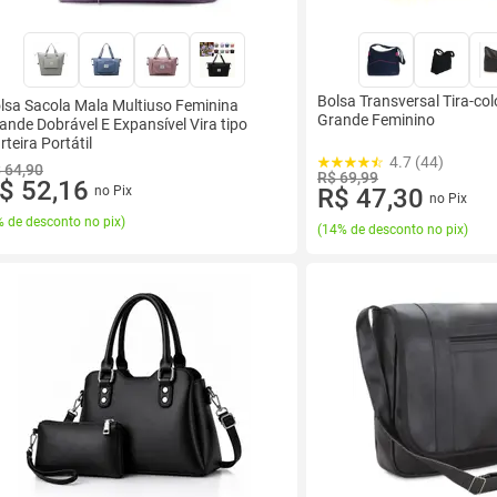
Bolsa Transversal Tira-col
lsa Sacola Mala Multiuso Feminina
Grande Feminino
ande Dobrável E Expansível Vira tipo
rteira Portátil
4.7 (44)
 64,90
R$ 69,99
$ 52,16
no Pix
R$ 47,30
no Pix
 de desconto no pix
)
(
14% de desconto no pix
)