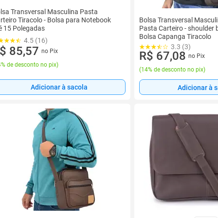
lsa Transversal Masculina Pasta
Bolsa Transversal Masculi
rteiro Tiracolo - Bolsa para Notebook
Pasta Carteiro - shoulder 
é 15 Polegadas
Bolsa Capanga Tiracolo
4.5 (16)
3.3 (3)
$ 85,57
no Pix
R$ 67,08
no Pix
% de desconto no pix
)
(
14% de desconto no pix
)
Adicionar à sacola
Adicionar à 