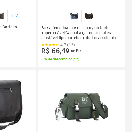
+
2
o Carteiro
Bolsa feminina masculina nylon tactel
impermeável Casual alça ombro Lateral
ajustável tipo carteiro trabalho academia
faculdade passeio mala espaçosa
4.7 (12)
R$ 66,49
no Pix
(
5% de desconto no pix
)