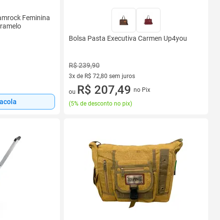
hamrock Feminina
aramelo
Bolsa Pasta Executiva Carmen Up4you
R$ 239,90
3x de R$ 72,80 sem juros
3 vez de R$ 72,80 sem juros
R$ 207,49
no Pix
ou
sacola
(
5% de desconto no pix
)