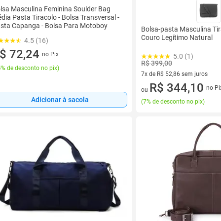
lsa Masculina Feminina Soulder Bag
dia Pasta Tiracolo - Bolsa Transversal -
sta Capanga - Bolsa Para Motoboy
Bolsa-pasta Masculina Ti
Couro Legítimo Natural
4.5 (16)
$ 72,24
no Pix
5.0 (1)
R$ 399,00
% de desconto no pix
)
7x de R$ 52,86 sem juros
7 vez de R$ 52,86 sem juros
R$ 344,10
no Pi
ou
Adicionar à sacola
(
7% de desconto no pix
)