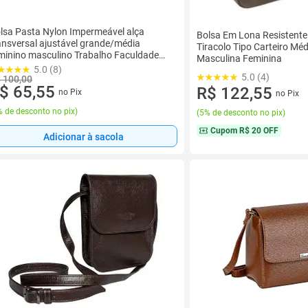
lsa Pasta Nylon Impermeável alça
Bolsa Em Lona Resistente
ansversal ajustável grande/média
Tiracolo Tipo Carteiro Mé
minino masculino Trabalho Faculdade
Masculina Feminina
ademia etc
5.0 (8)
5.0 (4)
 100,00
$ 65,55
R$ 122,55
no Pix
no Pix
 de desconto no pix
)
(
5% de desconto no pix
)
Cupom
R$ 20 OFF
Adicionar à sacola