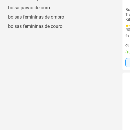
bolsa pavao de ouro
Bo
Tr
bolsas femininas de ombro
Ki
bolsas femininas de couro
R$
2x
2 v
o
(
10