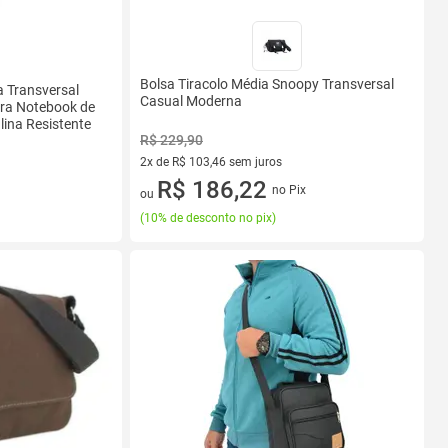
Bolsa Tiracolo Média Snoopy Transversal
a Transversal
Casual Moderna
ara Notebook de
lina Resistente
R$ 229,90
2x de R$ 103,46 sem juros
2 vez de R$ 103,46 sem juros
R$ 186,22
no Pix
ou
(
10% de desconto no pix
)