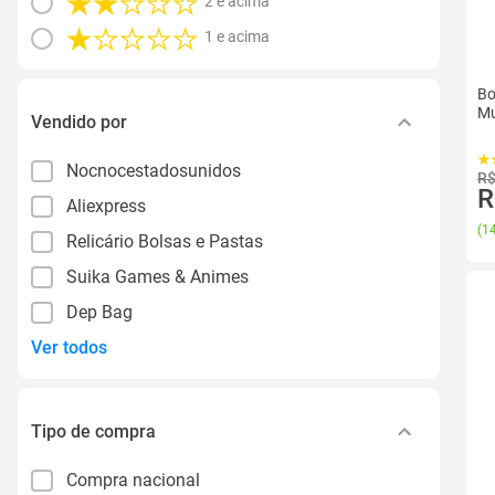
2 e acima
1 e acima
Bo
Mu
Vendido por
Nocnocestadosunidos
R$
R
Aliexpress
(
14
Relicário Bolsas e Pastas
Suika Games & Animes
Dep Bag
Ver todos
Tipo de compra
Compra nacional