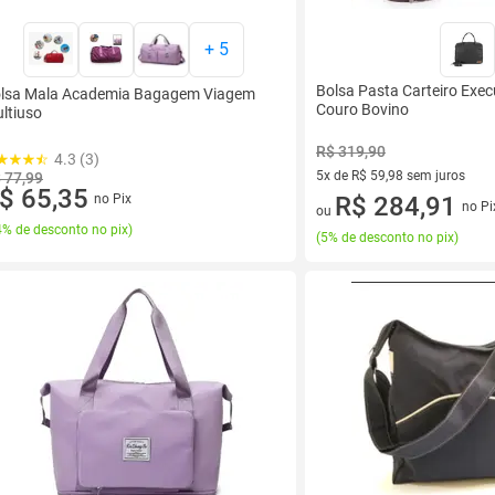
+
5
Bolsa Pasta Carteiro Exec
lsa Mala Academia Bagagem Viagem
Couro Bovino
ltiuso
R$ 319,90
4.3 (3)
5x de R$ 59,98 sem juros
 77,99
$ 65,35
5 vez de R$ 59,98 sem juros
R$ 284,91
no Pix
no Pi
ou
% de desconto no pix
)
(
5% de desconto no pix
)