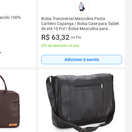
racolo 100%
Bolsa Transversal Masculina Pasta
Carteiro Capanga / Bolsa Case para Tablet
de até 10 Pol / Bolsa Masculina para
Motoboy - JP08
R$ 63,32
no Pix
(
5% de desconto no pix
)
x
Adicionar à sacola