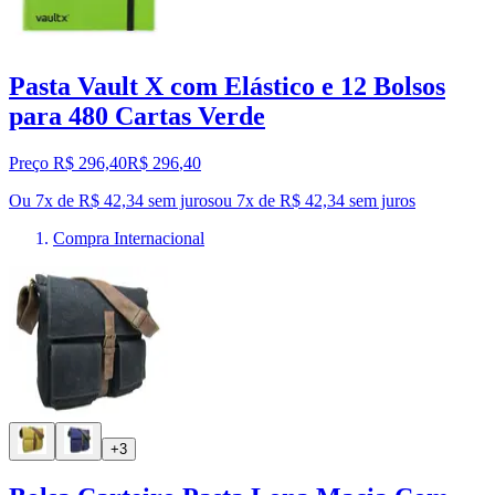
Pasta Vault X com Elástico e 12 Bolsos
para 480 Cartas Verde
Preço R$ 296,40
R$
296
,
40
Ou 7x de R$ 42,34 sem juros
ou
7
x de
R$ 42,34
sem juros
Compra Internacional
+3