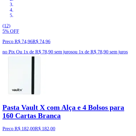
(12)
5% OFF
Preço R$ 74,96
R$
74
,
96
no Pix
Ou 1x de R$ 78,90 sem juros
ou
1
x de
R$ 78,90
sem juros
Pasta Vault X com Alça e 4 Bolsos para
160 Cartas Branca
Preço R$ 182,00
R$
182
,
00