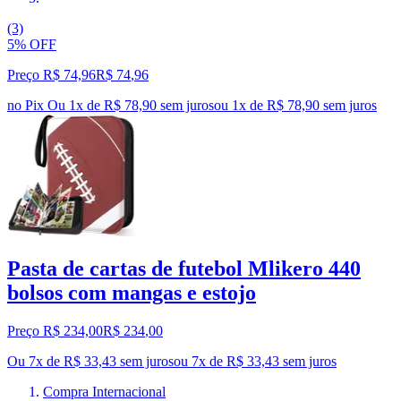
(3)
5% OFF
Preço R$ 74,96
R$
74
,
96
no Pix
Ou 1x de R$ 78,90 sem juros
ou
1
x de
R$ 78,90
sem juros
Pasta de cartas de futebol Mlikero 440
bolsos com mangas e estojo
Preço R$ 234,00
R$
234
,
00
Ou 7x de R$ 33,43 sem juros
ou
7
x de
R$ 33,43
sem juros
Compra Internacional