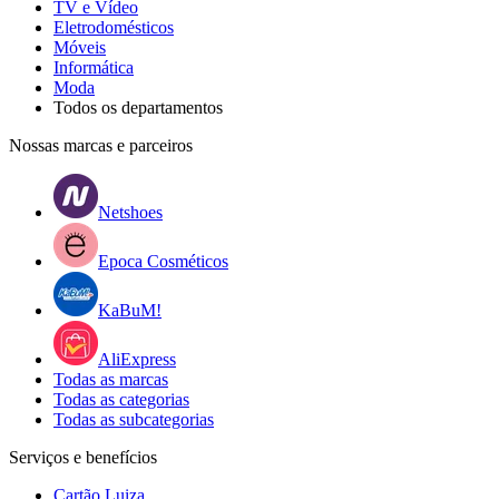
TV e Vídeo
Eletrodomésticos
Móveis
Informática
Moda
Todos os departamentos
Nossas marcas e parceiros
Netshoes
Epoca Cosméticos
KaBuM!
AliExpress
Todas as marcas
Todas as categorias
Todas as subcategorias
Serviços e benefícios
Cartão Luiza