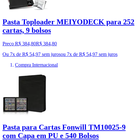
Pasta Toploader MEIYODECK para 252
cartas, 9 bolsos
Preço R$ 384,80
R$
384
,
80
Ou 7x de R$ 54,97 sem juros
ou
7
x de
R$ 54,97
sem juros
Compra Internacional
Pasta para Cartas Fonwill TM10025-9
com Capa em PU e 540 Bolsos