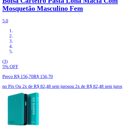
Bolsa Carteiro Pasta Lona Macia Com
Mosquetão Masculino Fem
5.0
(3)
5% OFF
Preço R$ 156,70
R$
156
,
70
no Pix
Ou 2x de R$ 82,48 sem juros
ou
2
x de
R$ 82,48
sem juros