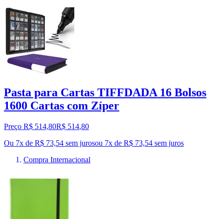
Pasta para Cartas TIFFDADA 16 Bolsos
1600 Cartas com Zíper
Preço R$ 514,80
R$
514
,
80
Ou 7x de R$ 73,54 sem juros
ou
7
x de
R$ 73,54
sem juros
Compra Internacional