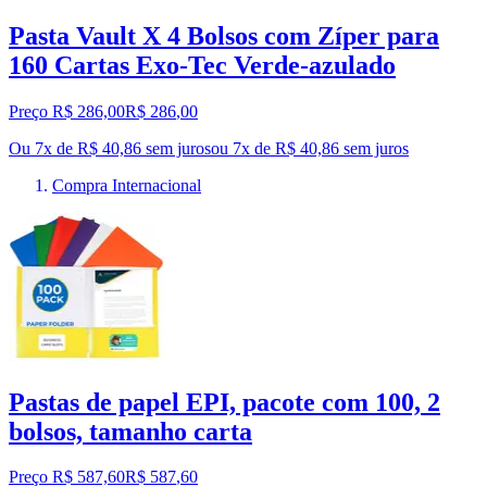
Pasta Vault X 4 Bolsos com Zíper para
160 Cartas Exo-Tec Verde-azulado
Preço R$ 286,00
R$
286
,
00
Ou 7x de R$ 40,86 sem juros
ou
7
x de
R$ 40,86
sem juros
Compra Internacional
Pastas de papel EPI, pacote com 100, 2
bolsos, tamanho carta
Preço R$ 587,60
R$
587
,
60