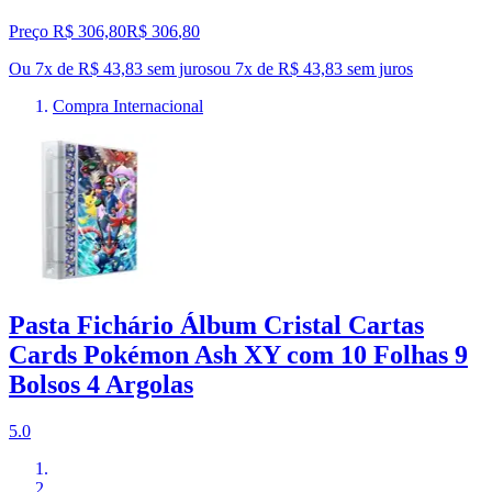
Preço R$ 306,80
R$
306
,
80
Ou 7x de R$ 43,83 sem juros
ou
7
x de
R$ 43,83
sem juros
Compra Internacional
Pasta Fichário Álbum Cristal Cartas
Cards Pokémon Ash XY com 10 Folhas 9
Bolsos 4 Argolas
5.0