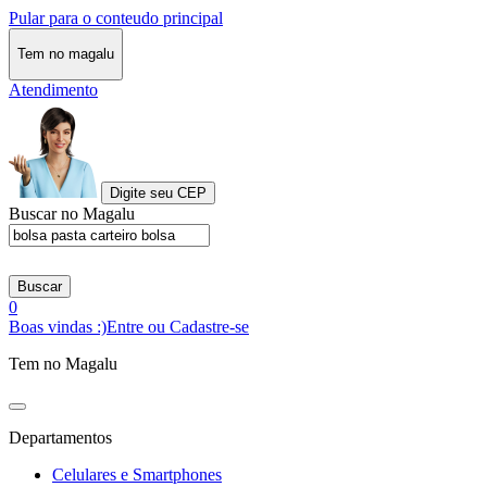
Pular para o conteudo principal
Tem no magalu
Atendimento
Digite seu CEP
Buscar no Magalu
Buscar
0
Boas vindas :)
Entre ou Cadastre-se
Tem no Magalu
Departamentos
Celulares e Smartphones