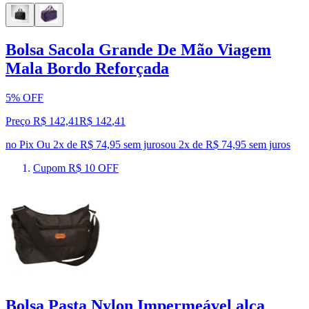
Bolsa Sacola Grande De Mão Viagem
Mala Bordo Reforçada
5% OFF
Preço R$ 142,41
R$
142
,
41
no Pix
Ou 2x de R$ 74,95 sem juros
ou
2
x de
R$ 74,95
sem juros
Cupom R$ 10 OFF
Bolsa Pasta Nylon Impermeável alça