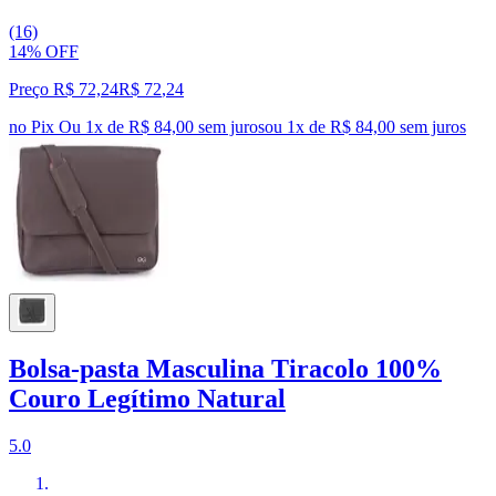
(16)
14% OFF
Preço R$ 72,24
R$
72
,
24
no Pix
Ou 1x de R$ 84,00 sem juros
ou
1
x de
R$ 84,00
sem juros
Bolsa-pasta Masculina Tiracolo 100%
Couro Legítimo Natural
5.0