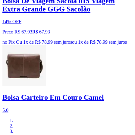
Bolsa De Viagem Sacola 015 Viagem
Extra Grande GGG Sacolão
14% OFF
Preço R$ 67,93
R$
67
,
93
no Pix
Ou 1x de R$ 78,99 sem juros
ou
1
x de
R$ 78,99
sem juros
Bolsa Carteiro Em Couro Camel
5.0