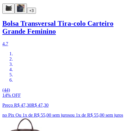
+3
Bolsa Transversal Tira-colo Carteiro
Grande Feminino
4.7
(44)
14% OFF
Preço R$ 47,30
R$
47
,
30
no Pix
Ou 1x de R$ 55,00 sem juros
ou
1
x de
R$ 55,00
sem juros