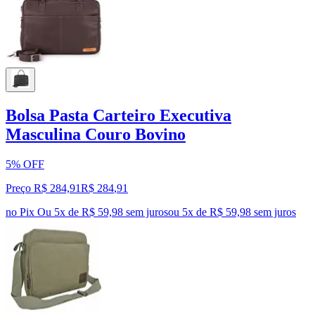
Bolsa Pasta Carteiro Executiva
Masculina Couro Bovino
5% OFF
Preço R$ 284,91
R$
284
,
91
no Pix
Ou 5x de R$ 59,98 sem juros
ou
5
x de
R$ 59,98
sem juros