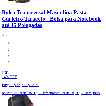
Bolsa Transversal Masculina Pasta
Carteiro Tiracolo - Bolsa para Notebook
até 15 Polegadas
4.5
(16)
14% OFF
Preço R$ 85,57
R$
85
,
57
no Pix
Ou 1x de R$ 99,50 sem juros
ou
1
x de
R$ 99,50
sem juros