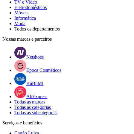
TV e Vídeo
Eletrodomésticos
Móveis
Informática
Moda
Todos os departamentos
Nossas marcas e parceiros
Netshoes
Epoca Cosméticos
KaBuM!
AliExpress
Todas as marcas
Todas as categorias
Todas as subcategorias
Serviços e benefícios
Cartão Luiza