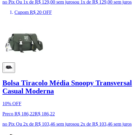
no Pix
Ou 1x de R$ 129,00 sem juros
ou
1
x de
R$ 129,00
sem juros
Cupom R$ 20 OFF
Bolsa Tiracolo Média Snoopy Transversal
Casual Moderna
10% OFF
Preço R$ 186,22
R$
186
,
22
no Pix
Ou 2x de R$ 103,46 sem juros
ou
2
x de
R$ 103,46
sem juros