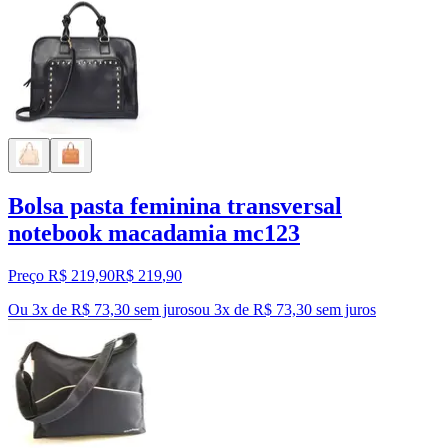
Bolsa pasta feminina transversal
notebook macadamia mc123
Preço R$ 219,90
R$
219
,
90
Ou 3x de R$ 73,30 sem juros
ou
3
x de
R$ 73,30
sem juros