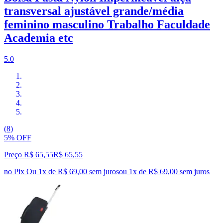
transversal ajustável grande/média
feminino masculino Trabalho Faculdade
Academia etc
5.0
(8)
5% OFF
Preço R$ 65,55
R$
65
,
55
no Pix
Ou 1x de R$ 69,00 sem juros
ou
1
x de
R$ 69,00
sem juros