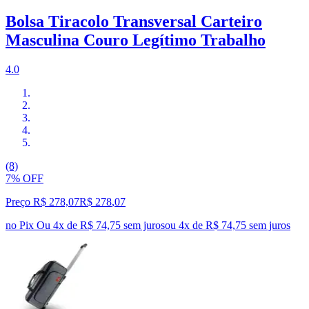
Bolsa Tiracolo Transversal Carteiro
Masculina Couro Legítimo Trabalho
4.0
(8)
7% OFF
Preço R$ 278,07
R$
278
,
07
no Pix
Ou 4x de R$ 74,75 sem juros
ou
4
x de
R$ 74,75
sem juros