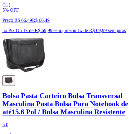
(12)
5% OFF
Preço R$ 66,49
R$
66
,
49
no Pix
Ou 1x de R$ 69,99 sem juros
ou
1
x de
R$ 69,99
sem juros
Bolsa Pasta Carteiro Bolsa Transversal
Masculina Pasta Bolsa Para Notebook de
até15.6 Pol / Bolsa Masculina Resistente
5.0