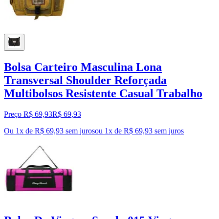
Bolsa Carteiro Masculina Lona
Transversal Shoulder Reforçada
Multibolsos Resistente Casual Trabalho
Preço R$ 69,93
R$
69
,
93
Ou 1x de R$ 69,93 sem juros
ou
1
x de
R$ 69,93
sem juros