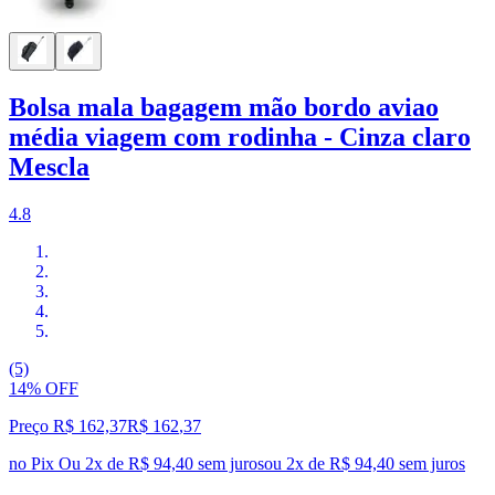
Bolsa mala bagagem mão bordo aviao
média viagem com rodinha - Cinza claro
Mescla
4.8
(5)
14% OFF
Preço R$ 162,37
R$
162
,
37
no Pix
Ou 2x de R$ 94,40 sem juros
ou
2
x de
R$ 94,40
sem juros