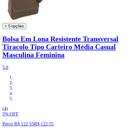
+ 5 opções
Bolsa Em Lona Resistente Transversal
Tiracolo Tipo Carteiro Média Casual
Masculina Feminina
5.0
(4)
5% OFF
Preço R$ 122,55
R$
122
,
55