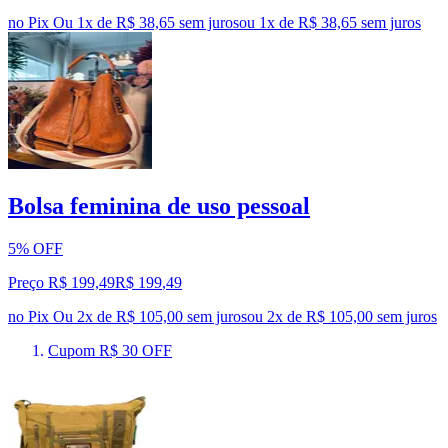
no Pix
Ou 1x de R$ 38,65 sem juros
ou
1
x de
R$ 38,65
sem juros
Bolsa feminina de uso pessoal
5% OFF
Preço R$ 199,49
R$
199
,
49
no Pix
Ou 2x de R$ 105,00 sem juros
ou
2
x de
R$ 105,00
sem juros
Cupom R$ 30 OFF