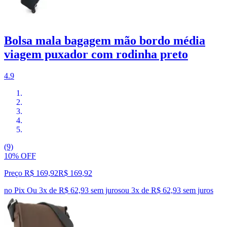
Bolsa mala bagagem mão bordo média
viagem puxador com rodinha preto
4.9
(9)
10% OFF
Preço R$ 169,92
R$
169
,
92
no Pix
Ou 3x de R$ 62,93 sem juros
ou
3
x de
R$ 62,93
sem juros