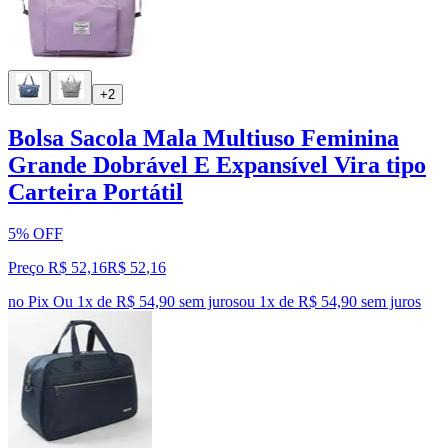
+2
Bolsa Sacola Mala Multiuso Feminina
Grande Dobrável E Expansível Vira tipo
Carteira Portátil
5% OFF
Preço R$ 52,16
R$
52
,
16
no Pix
Ou 1x de R$ 54,90 sem juros
ou
1
x de
R$ 54,90
sem juros