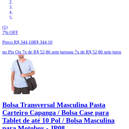
(1)
7% OFF
Preço R$ 344,10
R$
344
,
10
no Pix
Ou 7x de R$ 52,86 sem juros
ou
7
x de
R$ 52,86
sem juros
Bolsa Transversal Masculina Pasta
Carteiro Capanga / Bolsa Case para
Tablet de até 10 Pol / Bolsa Masculina
para Motoboy - JP08