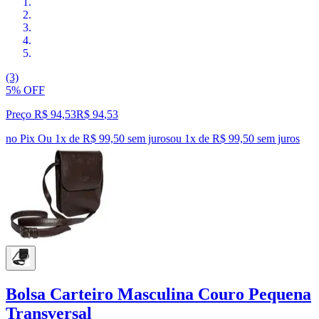
(3)
5% OFF
Preço R$ 94,53
R$
94
,
53
no Pix
Ou 1x de R$ 99,50 sem juros
ou
1
x de
R$ 99,50
sem juros
Bolsa Carteiro Masculina Couro Pequena
Transversal