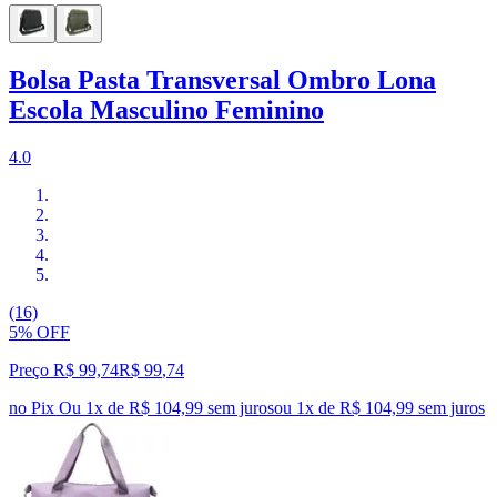
Bolsa Pasta Transversal Ombro Lona
Escola Masculino Feminino
4.0
(16)
5% OFF
Preço R$ 99,74
R$
99
,
74
no Pix
Ou 1x de R$ 104,99 sem juros
ou
1
x de
R$ 104,99
sem juros