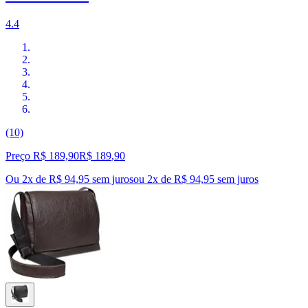
4.4
(10)
Preço R$ 189,90
R$
189
,
90
Ou 2x de R$ 94,95 sem juros
ou
2
x de
R$ 94,95
sem juros