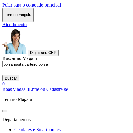
Pular para o conteudo principal
Tem no magalu
Atendimento
Digite seu CEP
Buscar no Magalu
Buscar
0
Boas vindas :)
Entre ou Cadastre-se
Tem no Magalu
Departamentos
Celulares e Smartphones