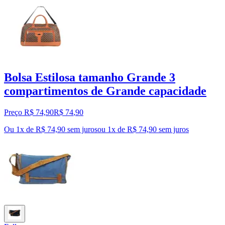
Bolsa Estilosa tamanho Grande 3
compartimentos de Grande capacidade
Preço R$ 74,90
R$
74
,
90
Ou 1x de R$ 74,90 sem juros
ou
1
x de
R$ 74,90
sem juros