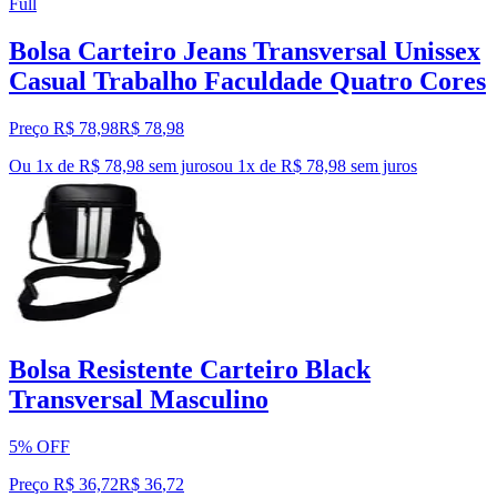
Full
Bolsa Carteiro Jeans Transversal Unissex
Casual Trabalho Faculdade Quatro Cores
Preço R$ 78,98
R$
78
,
98
Ou 1x de R$ 78,98 sem juros
ou
1
x de
R$ 78,98
sem juros
Bolsa Resistente Carteiro Black
Transversal Masculino
5% OFF
Preço R$ 36,72
R$
36
,
72