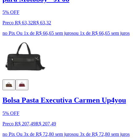
5% OFF
Preço R$ 63,32
R$
63
,
32
no Pix
Ou 1x de R$ 66,65 sem juros
ou
1
x de
R$ 66,65
sem juros
Bolsa Pasta Executiva Carmen Up4you
5% OFF
Preço R$ 207,49
R$
207
,
49
no Pix
Ou 3x de R$ 72,80 sem juros
ou
3
x de
R$ 72,80
sem juros