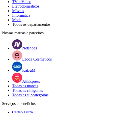
TV e Vídeo
Eletrodomésticos
Móveis
Informática
Moda
Todos os departamentos
Nossas marcas e parceiros
Netshoes
Epoca Cosméticos
KaBuM!
AliExpress
Todas as marcas
Todas as categorias
Todas as subcategorias
Serviços e benefícios
Cartão Luiza