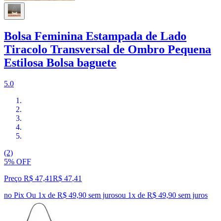
Bolsa Feminina Estampada de Lado
Tiracolo Transversal de Ombro Pequena
Estilosa Bolsa baguete
5.0
(2)
5% OFF
Preço R$ 47,41
R$
47
,
41
no Pix
Ou 1x de R$ 49,90 sem juros
ou
1
x de
R$ 49,90
sem juros