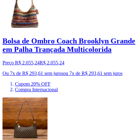
Bolsa de Ombro Coach Brooklyn Grande
em Palha Trançada Multicolorida
Preço R$ 2.055,24
R$
2.055
,
24
Ou 7x de R$ 293,61 sem juros
ou
7
x de
R$ 293,61
sem juros
Cupom 20% OFF
Compra Internacional