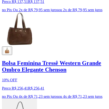
Preço R$ 137,51
R$
137
,
51
no Pix
Ou 2x de R$ 79,95 sem juros
ou
2
x de
R$ 79,95
sem juros
Bolsa Feminina Tressê Western Grande
Ombro Elegante Chenson
10% OFF
Preço R$ 256,41
R$
256
,
41
no Pix
Ou 4x de R$ 71,23 sem juros
ou
4
x de
R$ 71,23
sem juros