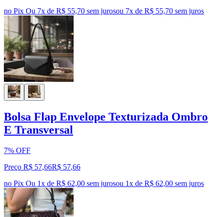
no Pix
Ou 7x de R$ 55,70 sem juros
ou
7
x de
R$ 55,70
sem juros
Bolsa Flap Envelope Texturizada Ombro
E Transversal
7% OFF
Preço R$ 57,66
R$
57
,
66
no Pix
Ou 1x de R$ 62,00 sem juros
ou
1
x de
R$ 62,00
sem juros