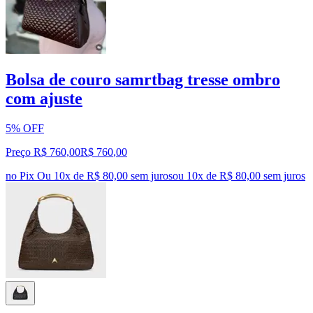
Bolsa de couro samrtbag tresse ombro
com ajuste
5% OFF
Preço R$ 760,00
R$
760
,
00
no Pix
Ou 10x de R$ 80,00 sem juros
ou
10
x de
R$ 80,00
sem juros