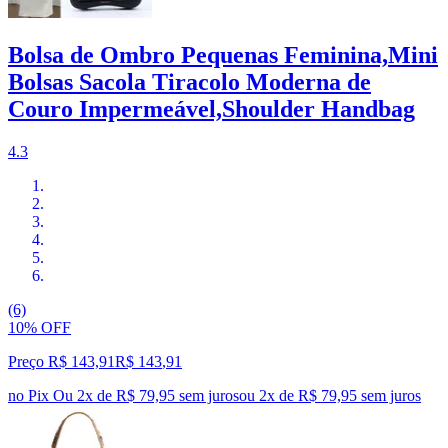
Bolsa de Ombro Pequenas Feminina,Mini
Bolsas Sacola Tiracolo Moderna de
Couro Impermeável,Shoulder Handbag
4.3
(6)
10% OFF
Preço R$ 143,91
R$
143
,
91
no Pix
Ou 2x de R$ 79,95 sem juros
ou
2
x de
R$ 79,95
sem juros