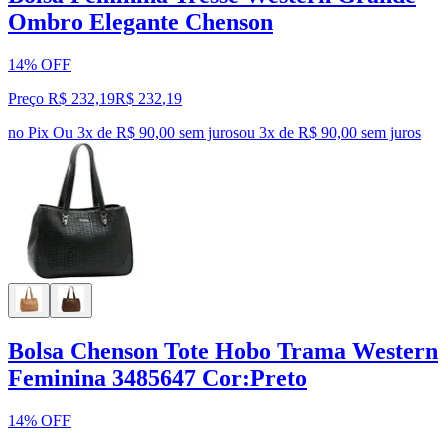
Ombro Elegante Chenson
14% OFF
Preço R$ 232,19
R$
232
,
19
no Pix
Ou 3x de R$ 90,00 sem juros
ou
3
x de
R$ 90,00
sem juros
Bolsa Chenson Tote Hobo Trama Western
Feminina 3485647 Cor:Preto
14% OFF