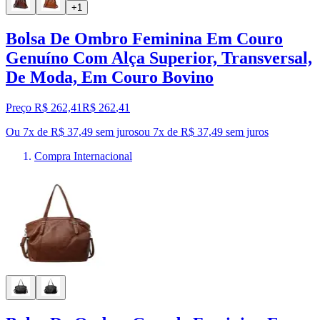
+1
Bolsa De Ombro Feminina Em Couro
Genuíno Com Alça Superior, Transversal,
De Moda, Em Couro Bovino
Preço R$ 262,41
R$
262
,
41
Ou 7x de R$ 37,49 sem juros
ou
7
x de
R$ 37,49
sem juros
Compra Internacional