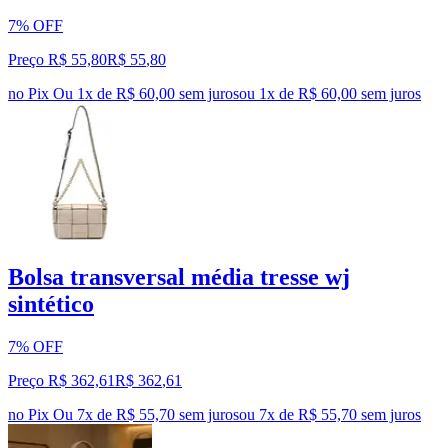
7% OFF
Preço R$ 55,80
R$
55
,
80
no Pix
Ou 1x de R$ 60,00 sem juros
ou
1
x de
R$ 60,00
sem juros
Bolsa transversal média tresse wj
sintético
7% OFF
Preço R$ 362,61
R$
362
,
61
no Pix
Ou 7x de R$ 55,70 sem juros
ou
7
x de
R$ 55,70
sem juros