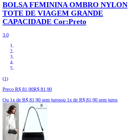
BOLSA FEMININA OMBRO NYLON
TOTE DE VIAGEM GRANDE
CAPACIDADE Cor:Preto
3.0
(1)
Preço R$ 81,90
R$
81
,
90
Ou 1x de R$ 81,90 sem juros
ou
1
x de
R$ 81,90
sem juros