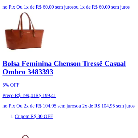
no Pix
Ou 1x de R$ 60,00 sem juros
ou
1
x de
R$ 60,00
sem juros
Bolsa Feminina Chenson Tressê Casual
Ombro 3483393
5% OFF
Preço R$ 199,41
R$
199
,
41
no Pix
Ou 2x de R$ 104,95 sem juros
ou
2
x de
R$ 104,95
sem juros
Cupom R$ 30 OFF