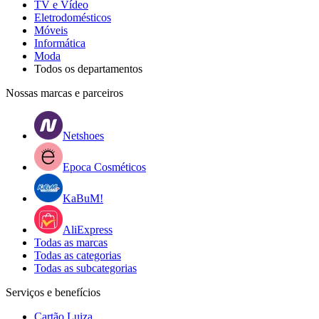
TV e Vídeo
Eletrodomésticos
Móveis
Informática
Moda
Todos os departamentos
Nossas marcas e parceiros
Netshoes
Epoca Cosméticos
KaBuM!
AliExpress
Todas as marcas
Todas as categorias
Todas as subcategorias
Serviços e benefícios
Cartão Luiza