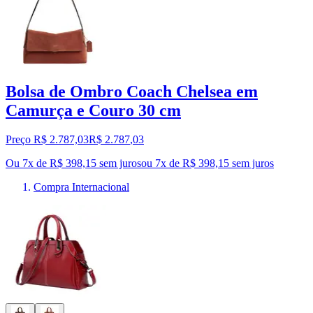
Bolsa de Ombro Coach Chelsea em
Camurça e Couro 30 cm
Preço R$ 2.787,03
R$
2.787
,
03
Ou 7x de R$ 398,15 sem juros
ou
7
x de
R$ 398,15
sem juros
Compra Internacional