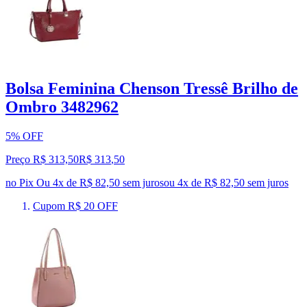
Bolsa Feminina Chenson Tressê Brilho de
Ombro 3482962
5% OFF
Preço R$ 313,50
R$
313
,
50
no Pix
Ou 4x de R$ 82,50 sem juros
ou
4
x de
R$ 82,50
sem juros
Cupom R$ 20 OFF