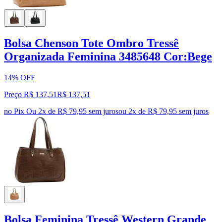
Bolsa Chenson Tote Ombro Tressê
Organizada Feminina 3485648 Cor:Bege
14% OFF
Preço R$ 137,51
R$
137
,
51
no Pix
Ou 2x de R$ 79,95 sem juros
ou
2
x de
R$ 79,95
sem juros
Bolsa Feminina Tressê Western Grande