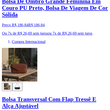
Bolsa De Ombro Grande Feminina Em
Couro PU Preto, Bolsa De Viagem De Cor
Sólida
Preço R$ 186,84
R$
186
,
84
Ou 7x de R$ 26,69 sem juros
ou
7
x de
R$ 26,69
sem juros
Compra Internacional
Bolsa Transversal Com Flap Tressê E
Alça Ajustável