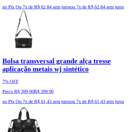
no Pix
Ou 7x de R$ 62,84 sem juros
ou
7
x de
R$ 62,84
sem juros
Bolsa transversal grande alça tresse
aplicação metais wj sintético
7% OFF
Preço R$ 399,90
R$
399
,
90
no Pix
Ou 7x de R$ 61,43 sem juros
ou
7
x de
R$ 61,43
sem juros