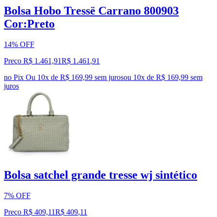
Bolsa Hobo Tressë Carrano 800903
Cor:Preto
14% OFF
Preço R$ 1.461,91
R$
1.461
,
91
no Pix
Ou 10x de R$ 169,99 sem juros
ou
10
x de
R$ 169,99
sem
juros
Bolsa satchel grande tresse wj sintético
7% OFF
Preço R$ 409,11
R$
409
,
11