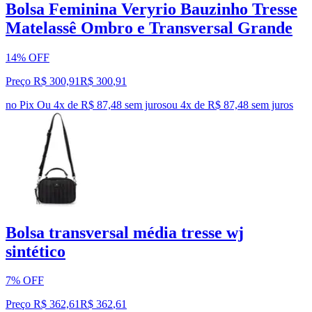
Bolsa Feminina Veryrio Bauzinho Tresse
Matelassê Ombro e Transversal Grande
14% OFF
Preço R$ 300,91
R$
300
,
91
no Pix
Ou 4x de R$ 87,48 sem juros
ou
4
x de
R$ 87,48
sem juros
Bolsa transversal média tresse wj
sintético
7% OFF
Preço R$ 362,61
R$
362
,
61