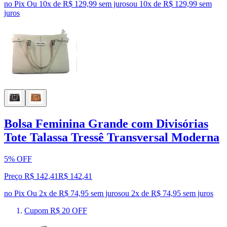
no Pix
Ou 10x de R$ 129,99 sem juros
ou
10
x de
R$ 129,99
sem
juros
Bolsa Feminina Grande com Divisórias
Tote Talassa Tressê Transversal Moderna
5% OFF
Preço R$ 142,41
R$
142
,
41
no Pix
Ou 2x de R$ 74,95 sem juros
ou
2
x de
R$ 74,95
sem juros
Cupom R$ 20 OFF