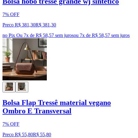
Bolsa hobo tressê grande wj sintético
7% OFF
Preço R$ 381,30
R$
381
,
30
no Pix
Ou 7x de R$ 58,57 sem juros
ou
7
x de
R$ 58,57
sem juros
Bolsa Flap Tressê material vegano
Ombro E Transversal
7% OFF
Preço R$ 55,80
R$
55
,
80