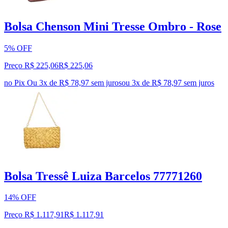
Bolsa Chenson Mini Tresse Ombro - Rose
5% OFF
Preço R$ 225,06
R$
225
,
06
no Pix
Ou 3x de R$ 78,97 sem juros
ou
3
x de
R$ 78,97
sem juros
Bolsa Tressê Luiza Barcelos 77771260
14% OFF
Preço R$ 1.117,91
R$
1.117
,
91