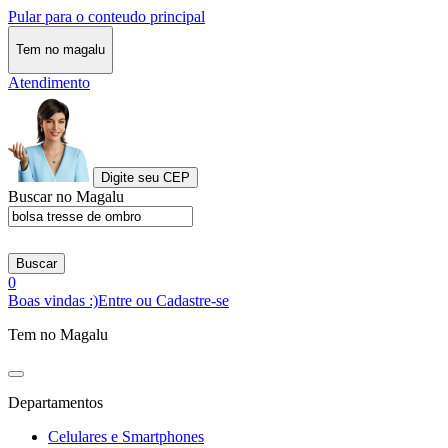
Pular para o conteudo principal
Tem no magalu
Atendimento
Digite seu CEP
Buscar no Magalu
Buscar
0
Boas vindas :)
Entre ou Cadastre-se
Tem no Magalu
Departamentos
Celulares e Smartphones