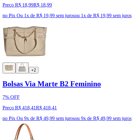
Preço R$ 18,99
R$
18
,
99
no Pix
Ou 1x de R$ 19,99 sem juros
ou
1
x de
R$ 19,99
sem juros
+2
Bolsas Via Marte B2 Feminino
7% OFF
Preço R$ 418,41
R$
418
,
41
no Pix
Ou 9x de R$ 49,99 sem juros
ou
9
x de
R$ 49,99
sem juros