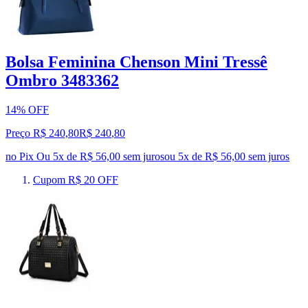
Bolsa Feminina Chenson Mini Tressê
Ombro 3483362
14% OFF
Preço R$ 240,80
R$
240
,
80
no Pix
Ou 5x de R$ 56,00 sem juros
ou
5
x de
R$ 56,00
sem juros
Cupom R$ 20 OFF