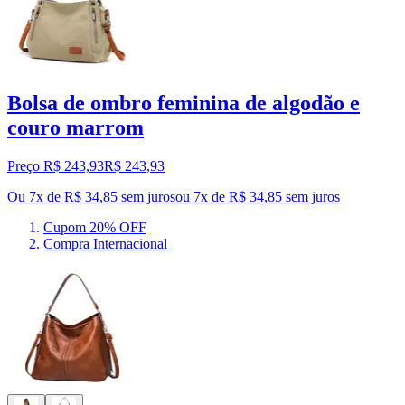
Bolsa de ombro feminina de algodão e
couro marrom
Preço R$ 243,93
R$
243
,
93
Ou 7x de R$ 34,85 sem juros
ou
7
x de
R$ 34,85
sem juros
Cupom 20% OFF
Compra Internacional