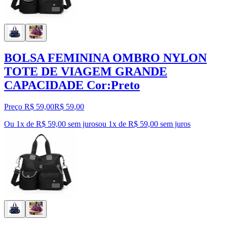
BOLSA FEMININA OMBRO NYLON
TOTE DE VIAGEM GRANDE
CAPACIDADE Cor:Preto
Preço R$ 59,00
R$
59
,
00
Ou 1x de R$ 59,00 sem juros
ou
1
x de
R$ 59,00
sem juros