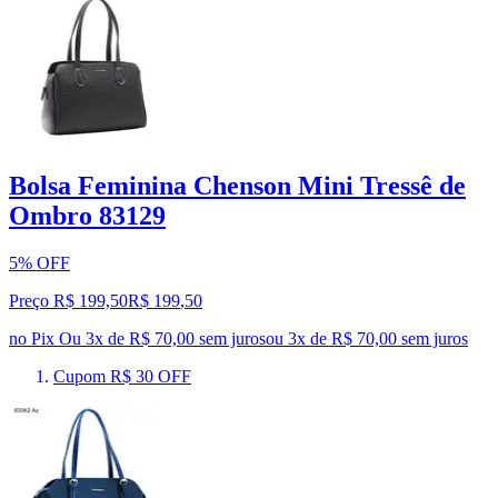
Bolsa Feminina Chenson Mini Tressê de
Ombro 83129
5% OFF
Preço R$ 199,50
R$
199
,
50
no Pix
Ou 3x de R$ 70,00 sem juros
ou
3
x de
R$ 70,00
sem juros
Cupom R$ 30 OFF