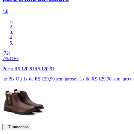
4.8
(72)
7% OFF
Preço R$ 120,81
R$
120
,
81
no Pix
Ou 1x de R$ 129,90 sem juros
ou
1
x de
R$ 129,90
sem juros
+ 7 tamanhos