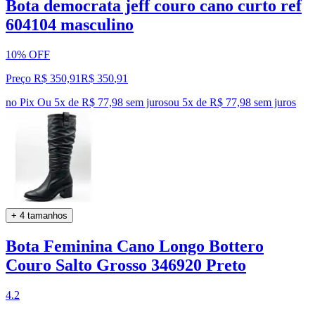
Bota democrata jeff couro cano curto ref
604104 masculino
10% OFF
Preço R$ 350,91
R$
350
,
91
no Pix
Ou 5x de R$ 77,98 sem juros
ou
5
x de
R$ 77,98
sem juros
+ 4 tamanhos
Bota Feminina Cano Longo Bottero
Couro Salto Grosso 346920 Preto
4.2