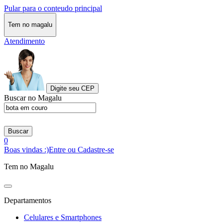
Pular para o conteudo principal
Tem no magalu
Atendimento
Digite seu CEP
Buscar no Magalu
Buscar
0
Boas vindas :)
Entre ou Cadastre-se
Tem no Magalu
Departamentos
Celulares e Smartphones