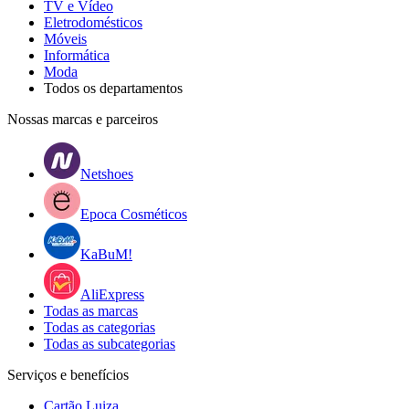
TV e Vídeo
Eletrodomésticos
Móveis
Informática
Moda
Todos os departamentos
Nossas marcas e parceiros
Netshoes
Epoca Cosméticos
KaBuM!
AliExpress
Todas as marcas
Todas as categorias
Todas as subcategorias
Serviços e benefícios
Cartão Luiza