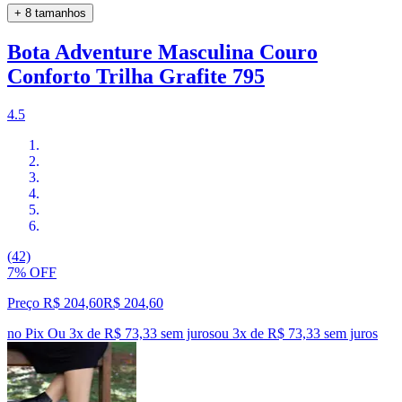
+ 8 tamanhos
Bota Adventure Masculina Couro
Conforto Trilha Grafite 795
4.5
(42)
7% OFF
Preço R$ 204,60
R$
204
,
60
no Pix
Ou 3x de R$ 73,33 sem juros
ou
3
x de
R$ 73,33
sem juros