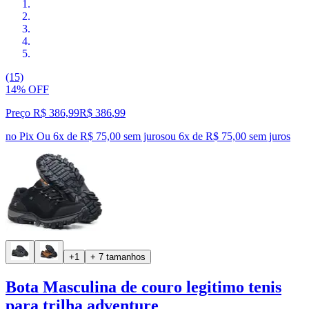
(15)
14% OFF
Preço R$ 386,99
R$
386
,
99
no Pix
Ou 6x de R$ 75,00 sem juros
ou
6
x de
R$ 75,00
sem juros
+1
+ 7 tamanhos
Bota Masculina de couro legitimo tenis
para trilha adventure