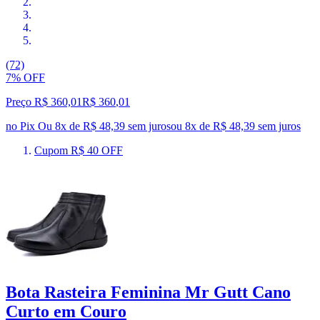
(72)
7% OFF
Preço R$ 360,01
R$
360
,
01
no Pix
Ou 8x de R$ 48,39 sem juros
ou
8
x de
R$ 48,39
sem juros
Cupom R$ 40 OFF
Bota Rasteira Feminina Mr Gutt Cano
Curto em Couro