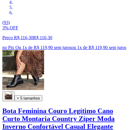
(93)
3% OFF
Preço R$ 116,30
R$
116
,
30
no Pix
Ou 1x de R$ 119,90 sem juros
ou
1
x de
R$ 119,90
sem juros
+ 5 tamanhos
Bota Feminina Couro Legítimo Cano
Curto Montaria Country Zíper Moda
Inverno Confortável Casual Elegante