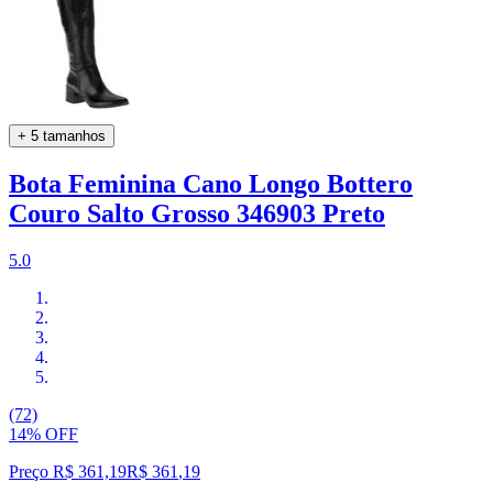
+ 5 tamanhos
Bota Feminina Cano Longo Bottero
Couro Salto Grosso 346903 Preto
5.0
(72)
14% OFF
Preço R$ 361,19
R$
361
,
19