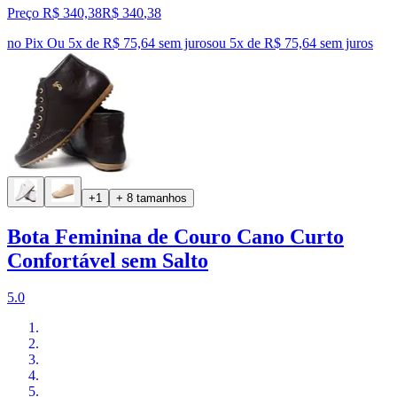
Preço R$ 340,38
R$
340
,
38
no Pix
Ou 5x de R$ 75,64 sem juros
ou
5
x de
R$ 75,64
sem juros
+1
+ 8 tamanhos
Bota Feminina de Couro Cano Curto
Confortável sem Salto
5.0