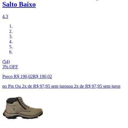
Salto Baixo
4.3
(54)
3% OFF
Preço R$ 190,02
R$
190
,
02
no Pix
Ou 2x de R$ 97,95 sem juros
ou
2
x de
R$ 97,95
sem juros