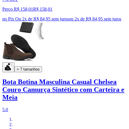
Preço R$ 158,01
R$
158
,
01
no Pix
Ou 2x de R$ 84,95 sem juros
ou
2
x de
R$ 84,95
sem juros
+ 7 tamanhos
Bota Botina Masculina Casual Chelsea
Couro Camurça Sintético com Carteira e
Meia
5.0