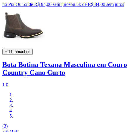
no Pix
Ou 5x de R$ 84,00 sem juros
ou
5
x de
R$ 84,00
sem juros
+ 11 tamanhos
Bota Botina Texana Masculina em Couro
Country Cano Curto
1.0
(3)
7% OFF