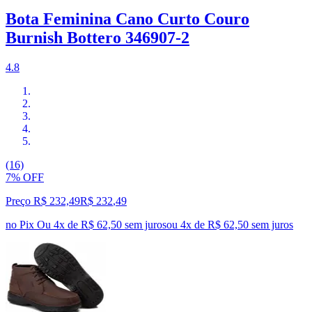
Bota Feminina Cano Curto Couro
Burnish Bottero 346907-2
4.8
(16)
7% OFF
Preço R$ 232,49
R$
232
,
49
no Pix
Ou 4x de R$ 62,50 sem juros
ou
4
x de
R$ 62,50
sem juros