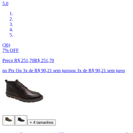
5.0
(36)
7% OFF
Preço R$ 251,70
R$
251
,
70
no Pix
Ou 3x de R$ 90,21 sem juros
ou
3
x de
R$ 90,21
sem juros
+ 4 tamanhos