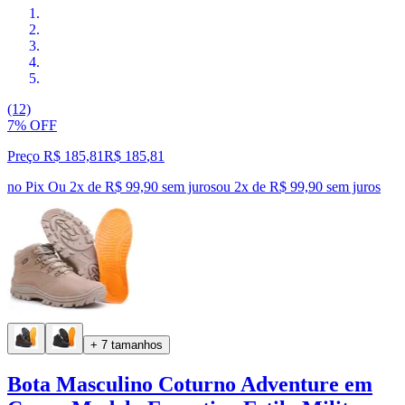
(12)
7% OFF
Preço R$ 185,81
R$
185
,
81
no Pix
Ou 2x de R$ 99,90 sem juros
ou
2
x de
R$ 99,90
sem juros
+ 7 tamanhos
Bota Masculino Coturno Adventure em