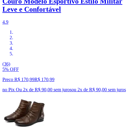
Couro Modelo Esportivo Estilo Militar
Leve e Confortável
4.9
(36)
5% OFF
Preço R$ 170,99
R$
170
,
99
no Pix
Ou 2x de R$ 90,00 sem juros
ou
2
x de
R$ 90,00
sem juros