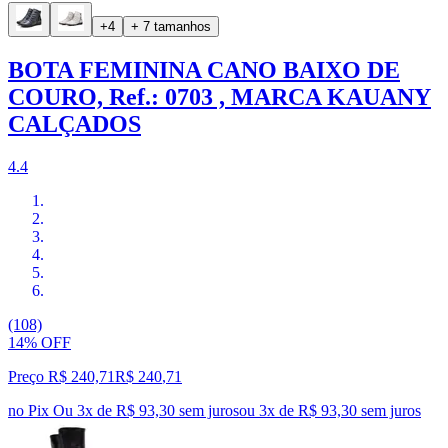
+4
+ 7 tamanhos
BOTA FEMININA CANO BAIXO DE
COURO, Ref.: 0703 , MARCA KAUANY
CALÇADOS
4.4
(108)
14% OFF
Preço R$ 240,71
R$
240
,
71
no Pix
Ou 3x de R$ 93,30 sem juros
ou
3
x de
R$ 93,30
sem juros