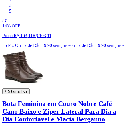
(3)
14% OFF
Preço R$ 103,11
R$
103
,
11
no Pix
Ou 1x de R$ 119,90 sem juros
ou
1
x de
R$ 119,90
sem juros
+ 5 tamanhos
Bota Feminina em Couro Nobre Café
Cano Baixo e Zíper Lateral Para Dia a
Dia Confortável e Macia Berganno