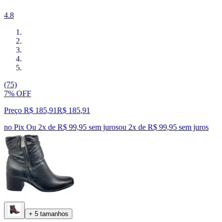
4.8
(75)
7% OFF
Preço R$ 185,91
R$
185
,
91
no Pix
Ou 2x de R$ 99,95 sem juros
ou
2
x de
R$ 99,95
sem juros
+ 5 tamanhos