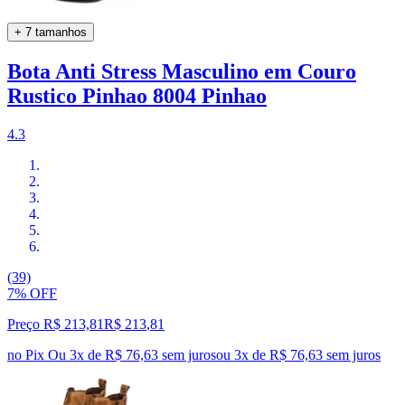
+ 7 tamanhos
Bota Anti Stress Masculino em Couro
Rustico Pinhao 8004 Pinhao
4.3
(39)
7% OFF
Preço R$ 213,81
R$
213
,
81
no Pix
Ou 3x de R$ 76,63 sem juros
ou
3
x de
R$ 76,63
sem juros