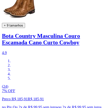
+ 9 tamanhos
Bota Country Masculina Couro
Escamada Cano Curto Cowboy
4.9
(24)
7% OFF
Preço R$ 185,91
R$
185
,
91
no Pix
Ou 2x de R$ 99,95 sem juros
ou
2
x de
R$ 99,95
sem juros