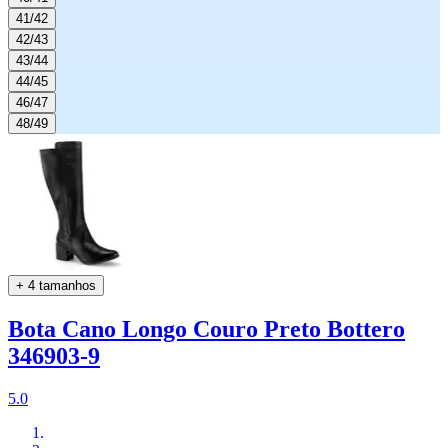
41/42
42/43
43/44
44/45
46/47
48/49
+ 4 tamanhos
Bota Cano Longo Couro Preto Bottero
346903-9
5.0