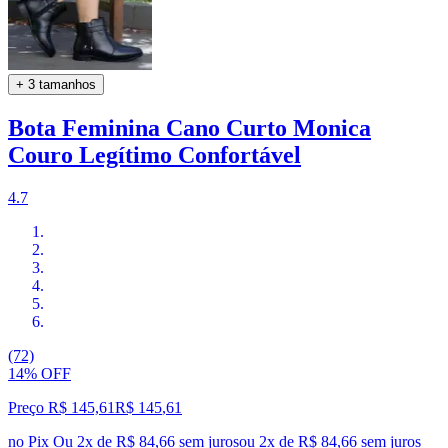
+ 3 tamanhos
Bota Feminina Cano Curto Monica
Couro Legítimo Confortável
4.7
(72)
14% OFF
Preço R$ 145,61
R$
145
,
61
no Pix
Ou 2x de R$ 84,66 sem juros
ou
2
x de
R$ 84,66
sem juros