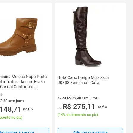
minina Moleca Napa Preta
Bota Cano Longo Mississipi
to Tratorada com Fivela
J0333 Feminina - Café
Casual Confortável
LO 34
48
4x de R$ 79,98 sem juros
53,30 sem juros
4 vez de R$ 79,98 sem juros
R$ 275,11
no Pix
R$ 53,30 sem juros
148,71
ou
no Pix
(
14% de desconto no pix
)
sconto no pix
)
Adicionar à sacola
Adicionar à sacola