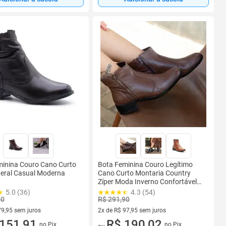
minina Couro Cano Curto
Bota Feminina Couro Legítimo
teral Casual Moderna
Cano Curto Montaria Country
Zíper Moda Inverno Confortável
Casual Elegante Salto Baixo
5.0 (36)
4.3 (54)
90
R$ 291,90
79,95 sem juros
2x de R$ 97,95 sem juros
R$ 79,95 sem juros
151,91
2 vez de R$ 97,95 sem juros
R$ 190,02
no Pix
no Pix