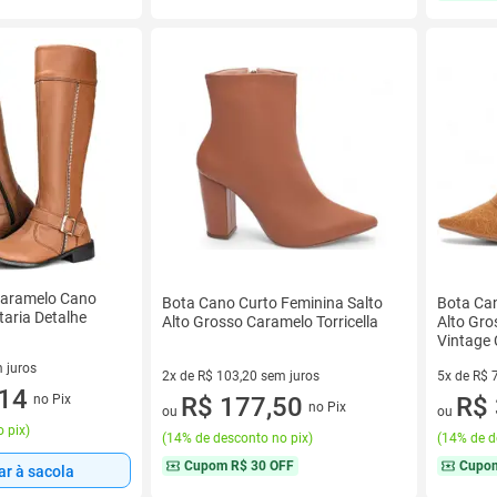
Caramelo Cano
Bota Cano Curto Feminina Salto
Bota Can
aria Detalhe
Alto Grosso Caramelo Torricella
Alto Gro
Vintage 
 juros
2x de R$ 103,20 sem juros
5x de R$ 
sem juros
,14
no Pix
2 vez de R$ 103,20 sem juros
R$ 177,50
5 vez de 
R$ 
no Pix
ou
ou
 pix
)
(
14% de desconto no pix
)
(
14% de d
Cupom
R$ 30 OFF
Cupo
ar à sacola