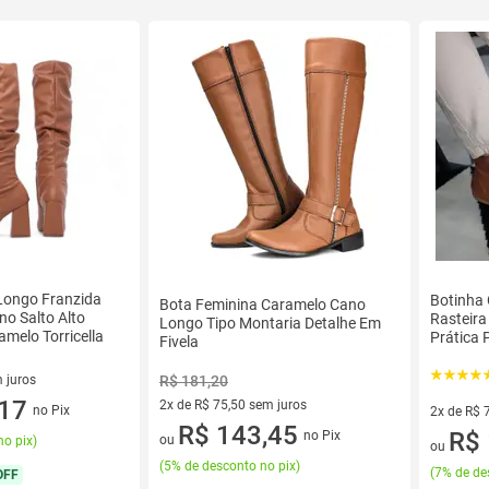
Longo Franzida
Botinha
Bota Feminina Caramelo Cano
no Salto Alto
Rasteira
Longo Tipo Montaria Detalhe Em
melo Torricella
Prática 
Fivela
 juros
R$ 181,20
sem juros
,17
2x de R$ 75,50 sem juros
no Pix
2x de R$ 
2 vez de R$ 75,50 sem juros
R$ 143,45
2 vez de 
R$ 
no Pix
ou
no pix
)
ou
(
5% de desconto no pix
)
(
7% de de
OFF