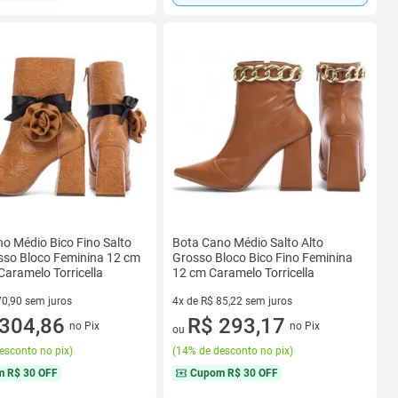
o Médio Bico Fino Salto
Bota Cano Médio Salto Alto
sso Bloco Feminina 12 cm
Grosso Bloco Bico Fino Feminina
Caramelo Torricella
12 cm Caramelo Torricella
70,90 sem juros
4x de R$ 85,22 sem juros
R$ 70,90 sem juros
304,86
4 vez de R$ 85,22 sem juros
R$ 293,17
no Pix
no Pix
ou
esconto no pix
)
(
14% de desconto no pix
)
m
R$ 30 OFF
Cupom
R$ 30 OFF