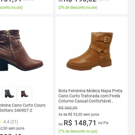
ou
sconto no pix
)
(
3% de desconto no pix
)
Bota Feminina Moleca Napa Preta
Cano Curto Tratorada com Fivela
Coturno Casual Confortável
minina Cano Curto Couro
CARAMELO 38
R$ 360,00
Bottero 346907-2
3x de R$ 53,30 sem juros
3 vez de R$ 53,30 sem juros
R$ 148,71
4.4 (21)
no Pix
ou
62,50 sem juros
(
7% de desconto no pix
)
R$ 62,50 sem juros