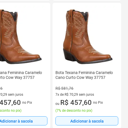
xana Feminina Caramelo
Bota Texana Feminina Caramelo
rto Cow Way 37757
Cano Curto Cow Way 37757
76
R$ 581,76
70,29 sem juros
7x de R$ 70,29 sem juros
R$ 70,29 sem juros
457,60
7 vez de R$ 70,29 sem juros
R$ 457,60
no Pix
no Pix
ou
sconto no pix
)
(
7% de desconto no pix
)
Adicionar à sacola
Adicionar à sacola