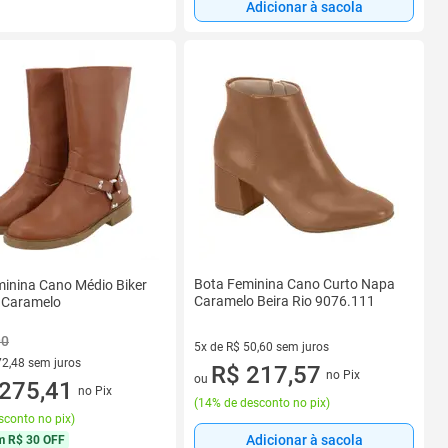
Adicionar à sacola
Bota Feminina Cano Curto Napa
inina Cano Médio Biker
Caramelo Beira Rio 9076.111
a Caramelo
90
5x de R$ 50,60 sem juros
72,48 sem juros
5 vez de R$ 50,60 sem juros
R$ 217,57
no Pix
ou
R$ 72,48 sem juros
275,41
no Pix
(
14% de desconto no pix
)
sconto no pix
)
Adicionar à sacola
m
R$ 30 OFF