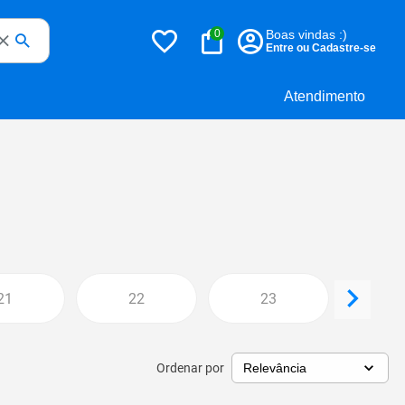
0
Boas vindas :)
Entre ou Cadastre-se
Atendimento
21
22
23
2
Ordenar por