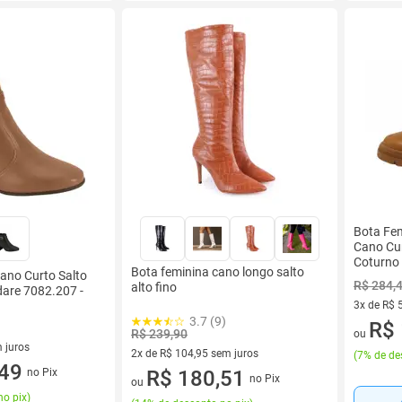
Bota Fe
Cano Cur
Coturno 
Bota feminina cano longo salto
ano Curto Salto
CARAME
R$ 284,
alto fino
dare 7082.207 -
3x de R$ 
3.7 (9)
3 vez de 
R$ 
R$ 239,90
ou
 juros
2x de R$ 104,95 sem juros
(
7% de de
sem juros
,49
no Pix
2 vez de R$ 104,95 sem juros
R$ 180,51
no Pix
ou
no pix
)