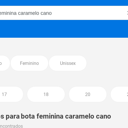
o Magalu
o
Feminino
Unissex
17
18
20
s para
bota feminina caramelo cano
encontrados