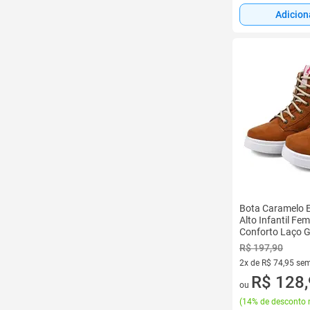
Adicion
Bota Caramelo 
Alto Infantil Fe
Conforto Laço 
Tamanho:22/23
R$ 197,90
2x de R$ 74,95 sem
2 vez de R$ 74,95 
R$ 128
ou
(
14% de desconto 