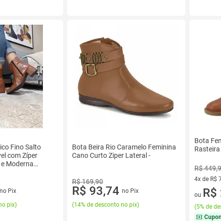
Bota Fem
ico Fino Salto
Bota Beira Rio Caramelo Feminina
Rasteir
el com Zíper
Cano Curto Ziper Lateral -
e e Moderna
R$ 449,
4x de R$ 
R$ 169,90
R$ 93,74
4 vez de 
R$ 
no Pix
no Pix
ou
no pix
)
(
14% de desconto no pix
)
(
5% de de
Cupo