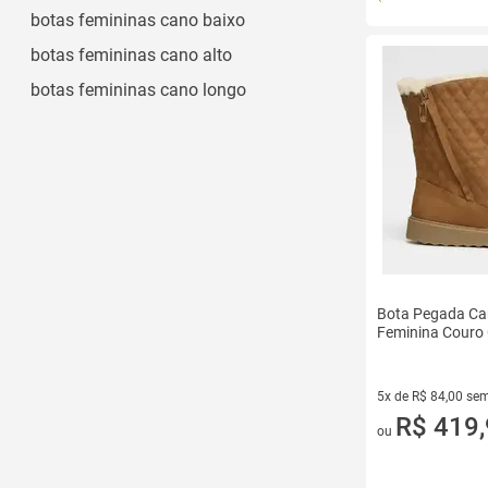
Prata
botas femininas cano baixo
Ver todos
botas femininas cano alto
botas femininas cano longo
Bota Pegada Ca
Feminina Couro
5x de R$ 84,00 sem
5 vez de R$ 84,00 
R$ 419
ou