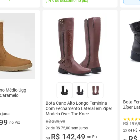
(
14% de desconto no pix
)
no Médio Ugg
 Caramelo
Bota Fe
Bota Cano Alto Longo Feminina
Zíper La
Com Fechamento Lateral em Ziper
Modelo Over The Knee
 juros
sem juros
,99
R$ 239,99
no Pix
R$ 199,
2x de R$ 75,00 sem juros
2x de R$ 
2 vez de R$ 75,00 sem juros
R$ 142,49
no Pix
2 vez de 
R$ 
ou