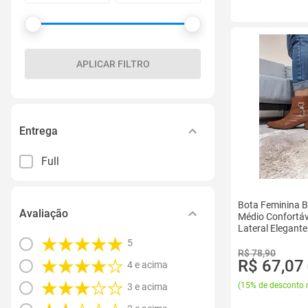
APLICAR FILTRO
Entrega
Full
Bota Feminina B
Avaliação
Médio Confortáv
Lateral Elegant
Caramelo
5
R$ 78,90
R$ 67,07
4 e acima
(
15% de desconto 
3 e acima