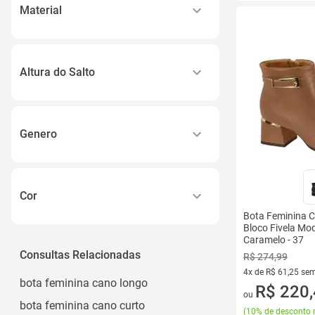
18
Material
20
Camurça
21
Couro
22
Altura do Salto
Sintético
Ver todos
Baixo
Suede
Médio
Tecido
Genero
Alto
Ver todos
Feminino
2,0 Centimetros
Menino
2,0
Cor
Masculino
Ver todos
Bota Feminina C
Azul
Bloco Fivela Mo
Menina
Caramelo - 37
Bege
Consultas Relacionadas
Unissex
R$ 274,99
Branco
4x de R$ 61,25 sem
Ver todos
bota feminina cano longo
4 vez de R$ 61,25 
R$ 220
Marrom
ou
bota feminina cano curto
(
10% de desconto 