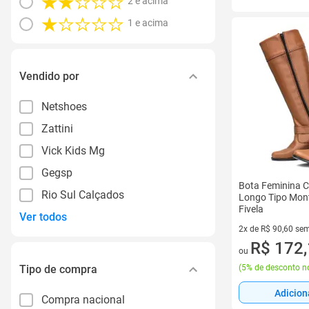
2 e acima
1 e acima
Vendido por
Netshoes
Zattini
Vick Kids Mg
Gegsp
Bota Feminina 
Rio Sul Calçados
Longo Tipo Mont
Fivela
Ver todos
2x de R$ 90,60 sem
2 vez de R$ 90,60 
R$ 172
ou
Tipo de compra
(
5% de desconto no
Adicion
Compra nacional