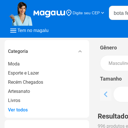
Buscar n
Digite seu CEP
Buscar
Tem no magalu
Gênero
Categoria
Masculin
Moda
Esporte e Lazer
Tamanho
Recém Chegados
Artesanato
Livros
Ver todos
Resultado
996 produtos 