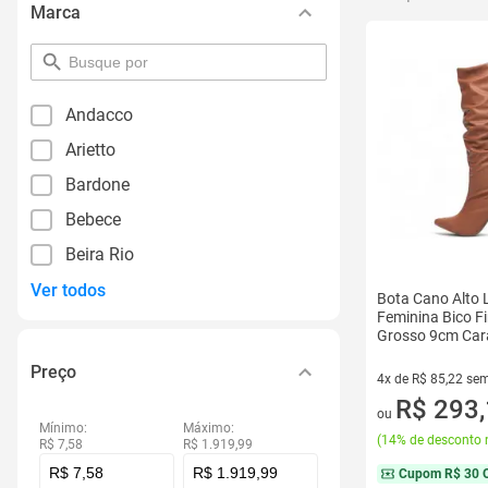
Marca
pesquisar
por
filtro
Andacco
Arietto
Bardone
Bebece
Beira Rio
Ver todos
Bota Cano Alto 
Feminina Bico Fi
Grosso 9cm Cara
Preço
4x de R$ 85,22 sem
4 vez de R$ 85,22 
R$ 293
ou
Mínimo:
Máximo:
(
14% de desconto 
R$ 7,58
R$ 1.919,99
Cupom
R$ 30 