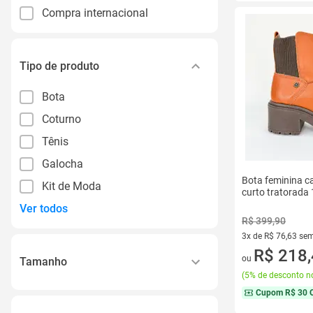
Compra internacional
Tipo de produto
Bota
Coturno
Tênis
Galocha
Bota feminina c
Kit de Moda
curto tratorada
Ver todos
R$ 399,90
3x de R$ 76,63 sem
3 vez de R$ 76,63 
R$ 218
ou
Tamanho
(
5% de desconto no
17
Cupom
R$ 30 