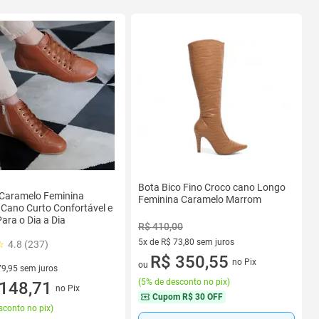
Bota Bico Fino Croco cano Longo
 Caramelo Feminina
Feminina Caramelo Marrom
 Cano Curto Confortável e
Para o Dia a Dia
R$ 410,00
5x de R$ 73,80 sem juros
4.8 (237)
5 vez de R$ 73,80 sem juros
R$ 350,55
no Pix
ou
79,95 sem juros
(
5% de desconto no pix
)
R$ 79,95 sem juros
148,71
no Pix
Cupom
R$ 30 OFF
sconto no pix
)