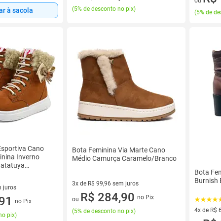
ou
(
5% de desconto no pix
)
ar à sacola
(
5% de de
Esportiva Cano
Bota Feminina Via Marte Cano
minina Inverno
Médio Camurça Caramelo/Branco
Gatatuya
Bota Fe
Cor:CarameloGênero:Men
Burnish 
3x de R$ 99,96 sem juros
 juros
3 vez de R$ 99,96 sem juros
R$ 284,90
no Pix
sem juros
,91
ou
no Pix
4x de R$ 
(
5% de desconto no pix
)
no pix
)
4 vez de 