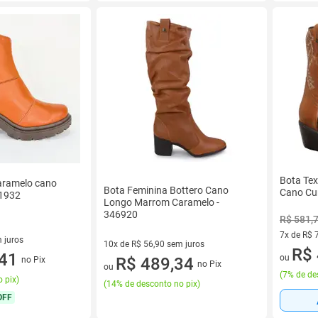
Bota Te
aramelo cano
Bota Feminina Bottero Cano
Cano Cu
 1932
Longo Marrom Caramelo -
346920
R$ 581,
7x de R$ 
 juros
10x de R$ 56,90 sem juros
7 vez de 
R$ 
sem juros
,41
ou
10 vez de R$ 56,90 sem juros
R$ 489,34
no Pix
no Pix
ou
(
7% de de
 pix
)
(
14% de desconto no pix
)
OFF