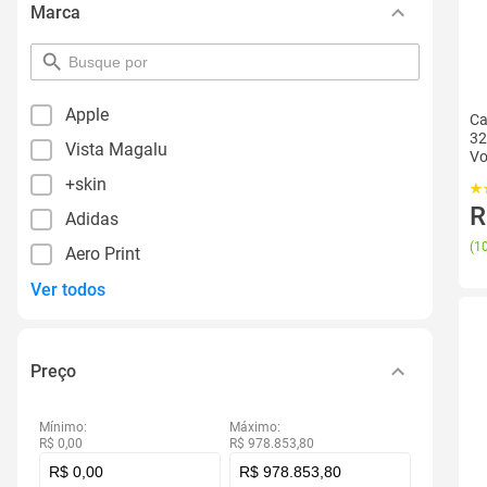
Marca
pesquisar
por
filtro
Apple
Ca
32
Vista Magalu
Vo
+skin
R
Adidas
(
10
Aero Print
Ver todos
Preço
Mínimo:
Máximo:
R$ 0,00
R$ 978.853,80