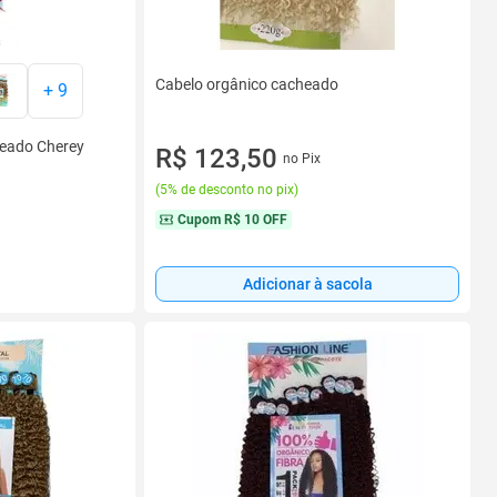
Cabelo orgânico cacheado
+
9
heado Cherey
R$ 123,50
no Pix
(
5% de desconto no pix
)
Cupom
R$ 10 OFF
Adicionar à sacola