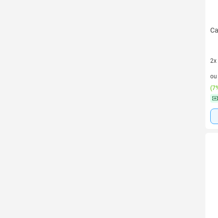
Ca
2x
2 v
o
(
7%