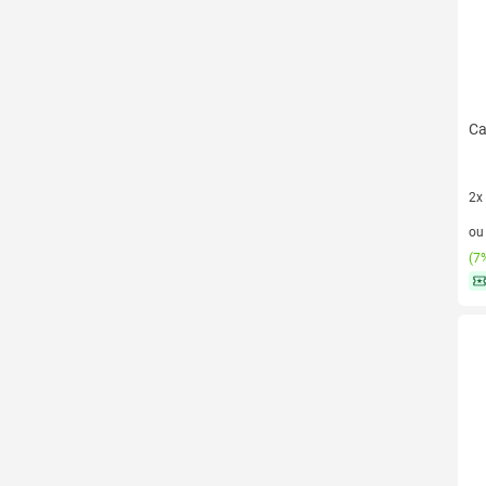
Ca
2x
2 v
o
(
7%