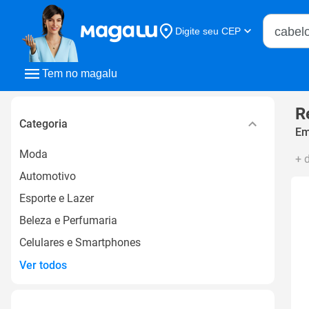
Buscar n
Digite seu CEP
Buscar
Tem no magalu
R
Categoria
Em
Moda
+ 
Automotivo
Esporte e Lazer
Beleza e Perfumaria
Celulares e Smartphones
Ver todos