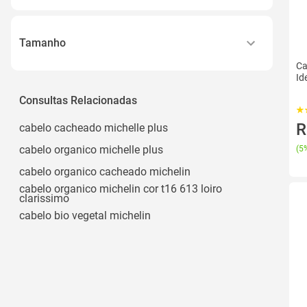
Ver todos
Preto
Camisa Esportiva
Branco
Capa
Tamanho
Azul
Ver todos
Ca
M
Cinza
Id
P
Consultas Relacionadas
Rosa
G
Ver todos
R
cabelo cacheado michelle plus
Gg
cabelo organico michelle plus
(
5%
38
cabelo organico cacheado michelin
Ver todos
cabelo organico michelin cor t16 613 loiro
clarissimo
cabelo bio vegetal michelin