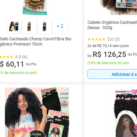
Cabelo Orgânico Cachead
+
2
Deusa - 320g
belo Cacheado Cherey Carol Fibra Bio
5.0 (3)
gânico Premium 70cm
2x de R$ 70,14 sem juros
2 vez de R$ 70,14 sem juros
R$ 126,25
no Pi
ou
5.0 (6)
$ 60,11
(
10% de desconto no pix
)
no Pix
% de desconto no pix
)
Adicionar à 