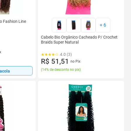
o Fashion Line
+
6
Cabelo Bio Orgânico Cacheado P/ Crochet
Braids Super Natural
x
4.0 (3)
R$ 51,51
no Pix
(
14% de desconto no pix
)
sacola