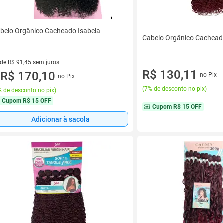
belo Orgânico Cacheado Isabela
Cabelo Orgânico Cachead
 de R$ 91,45 sem juros
R$ 130,11
ez de R$ 91,45 sem juros
R$ 170,10
no Pix
no Pix
u
(
7% de desconto no pix
)
 de desconto no pix
)
Cupom
R$ 15 OFF
Cupom
R$ 15 OFF
Adicionar à sacola