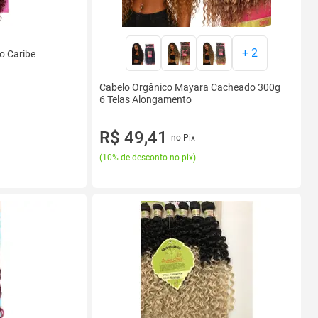
+
2
o Caribe
Cabelo Orgânico Mayara Cacheado 300g
6 Telas Alongamento
R$ 49,41
no Pix
(
10% de desconto no pix
)