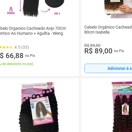
Cabelo Orgânico Cachead
belo Organico Cacheado Anjo 70Cm
80cm Isabella
entico Ao Humano + Agulha - Weng
R$ 99,90
4.5 (33)
R$ 89,00
no Pix
$ 66,88
no Pix
 de desconto no pix
)
Adicionar à 