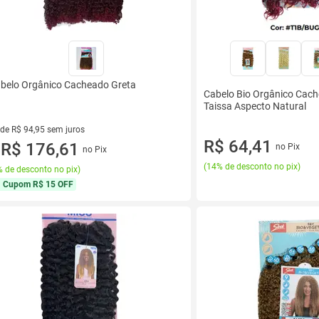
belo Orgânico Cacheado Greta
Cabelo Bio Orgânico Cac
Taissa Aspecto Natural
 de R$ 94,95 sem juros
R$ 64,41
ez de R$ 94,95 sem juros
R$ 176,61
no Pix
no Pix
u
(
14% de desconto no pix
)
 de desconto no pix
)
Cupom
R$ 15 OFF