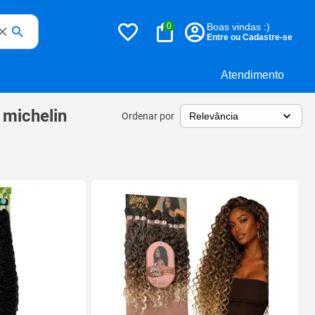
0
Boas vindas :)
Entre ou Cadastre-se
Atendimento
 michelin
Ordenar por