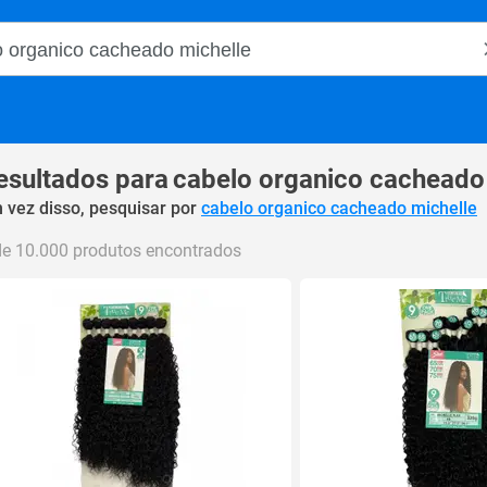
o Magalu
esultados para
cabelo organico cacheado
 vez disso, pesquisar por
cabelo organico cacheado michelle
de 10.000 produtos encontrados