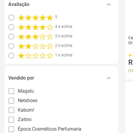
Avaliação
5
4 e acima
3 e acima
Ca
Or
2 e acima
1 e acima
R
(
14
Vendido por
Magalu
Netshoes
Kabum!
Zattini
Época Cosméticos Perfumaria