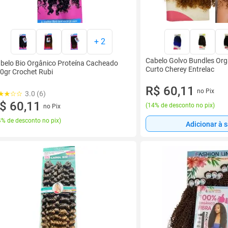
+
2
Cabelo Golvo Bundles Or
belo Bio Orgânico Proteína Cacheado
Curto Cherey Entrelac
0gr Crochet Rubi
R$ 60,11
no Pix
3.0 (6)
$ 60,11
(
14% de desconto no pix
)
no Pix
% de desconto no pix
)
Adicionar à 