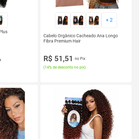
+
2
Plus
Cabelo Orgânico Cacheado Ana Longo
Fibra Premium Hair
R$ 51,51
no Pix
x
(
14% de desconto no pix
)