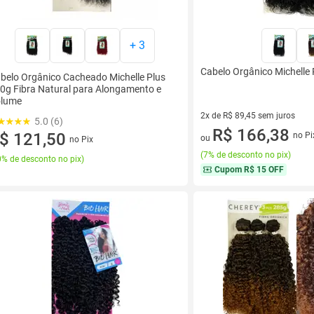
+
3
Cabelo Orgânico Michelle 
belo Orgânico Cacheado Michelle Plus
0g Fibra Natural para Alongamento e
lume
2x de R$ 89,45 sem juros
5.0 (6)
2 vez de R$ 89,45 sem juros
R$ 166,38
$ 121,50
no Pi
ou
no Pix
(
7% de desconto no pix
)
% de desconto no pix
)
Cupom
R$ 15 OFF