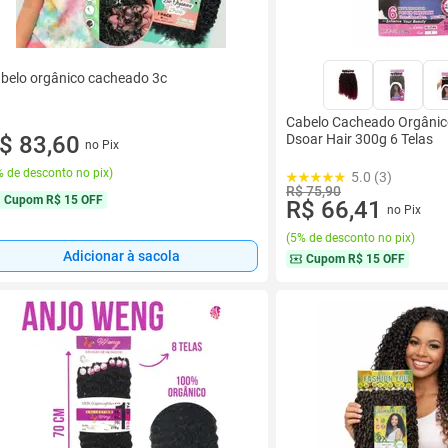
belo orgânico cacheado 3c
Cabelo Cacheado Orgânic
$ 83,60
Dsoar Hair 300g 6 Telas
no Pix
 de desconto no pix
)
5.0 (3)
R$ 75,90
Cupom
R$ 15 OFF
R$ 66,41
no Pix
(
5% de desconto no pix
)
Adicionar à sacola
Cupom
R$ 15 OFF