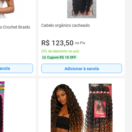
Cabelo orgânico cacheado
o Crochet Braids
R$ 123,50
no Pix
(
5% de desconto no pix
)
Cupom
R$ 10 OFF
sacola
Adicionar à sacola