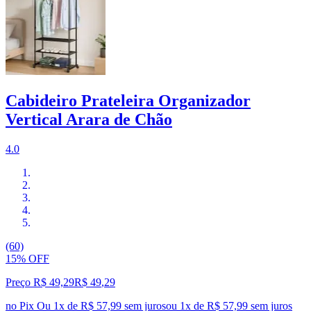
Cabideiro Prateleira Organizador
Vertical Arara de Chão
4.0
(60)
15% OFF
Preço R$ 49,29
R$
49
,
29
no Pix
Ou 1x de R$ 57,99 sem juros
ou
1
x de
R$ 57,99
sem juros