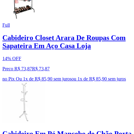
Full
Cabideiro Closet Arara De Roupas Com
Sapateira Em Aço Casa Loja
14% OFF
Preço R$ 73,87
R$
73
,
87
no Pix
Ou 1x de R$ 85,90 sem juros
ou
1
x de
R$ 85,90
sem juros
Cabideiro Em Pé Mancebo de Chão Porta