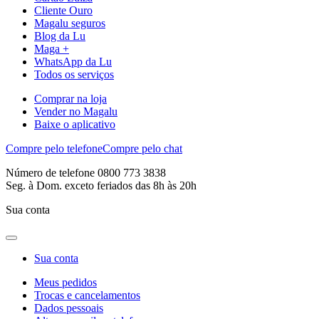
Cliente Ouro
Magalu seguros
Blog da Lu
Maga +
WhatsApp da Lu
Todos os serviços
Comprar na loja
Vender no Magalu
Baixe o aplicativo
Compre pelo telefone
Compre pelo chat
Número de telefone 0800 773 3838
Seg. à Dom. exceto feriados das 8h às 20h
Sua conta
Sua conta
Meus pedidos
Trocas e cancelamentos
Dados pessoais