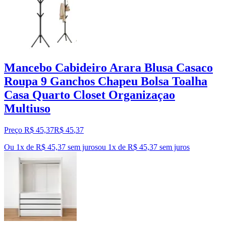
Mancebo Cabideiro Arara Blusa Casaco
Roupa 9 Ganchos Chapeu Bolsa Toalha
Casa Quarto Closet Organizaçao
Multiuso
Preço R$ 45,37
R$
45
,
37
Ou 1x de R$ 45,37 sem juros
ou
1
x de
R$ 45,37
sem juros