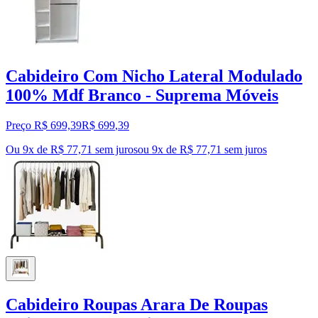
Cabideiro Com Nicho Lateral Modulado
100% Mdf Branco - Suprema Móveis
Preço R$ 699,39
R$
699
,
39
Ou 9x de R$ 77,71 sem juros
ou
9
x de
R$ 77,71
sem juros
Cabideiro Roupas Arara De Roupas