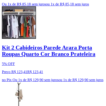
Ou 1x de R$ 85,18 sem juros
ou
1
x de
R$ 85,18
sem juros
Kit 2 Cabideiros Parede Arara Porta
Roupas Quarto Cor Branco Prateleira
5% OFF
Preço R$ 123,41
R$
123
,
41
no Pix
Ou 1x de R$ 129,90 sem juros
ou
1
x de
R$ 129,90
sem juros