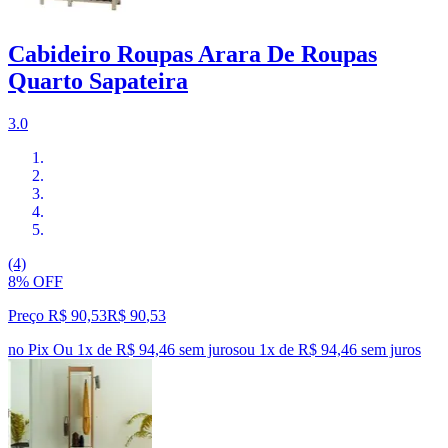
Cabideiro Roupas Arara De Roupas
Quarto Sapateira
3.0
(4)
8% OFF
Preço R$ 90,53
R$
90
,
53
no Pix
Ou 1x de R$ 94,46 sem juros
ou
1
x de
R$ 94,46
sem juros