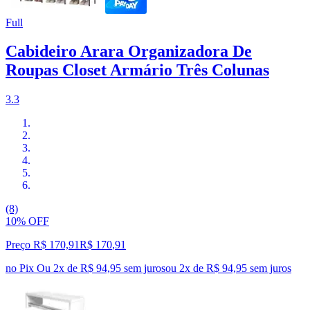
Full
Cabideiro Arara Organizadora De
Roupas Closet Armário Três Colunas
3.3
(8)
10% OFF
Preço R$ 170,91
R$
170
,
91
no Pix
Ou 2x de R$ 94,95 sem juros
ou
2
x de
R$ 94,95
sem juros