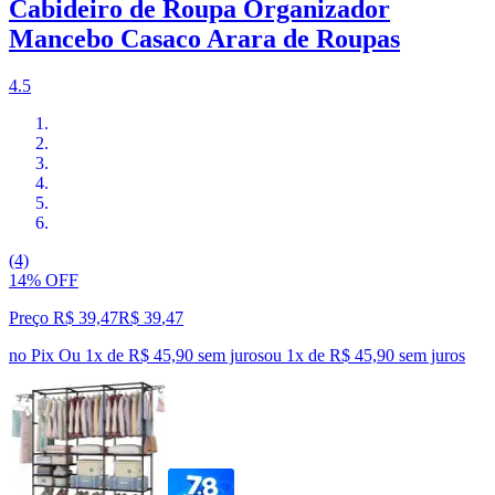
Cabideiro de Roupa Organizador
Mancebo Casaco Arara de Roupas
4.5
(4)
14% OFF
Preço R$ 39,47
R$
39
,
47
no Pix
Ou 1x de R$ 45,90 sem juros
ou
1
x de
R$ 45,90
sem juros