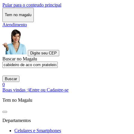
Pular para o conteudo principal
Tem no magalu
Atendimento
Digite seu CEP
Buscar no Magalu
Buscar
0
Boas vindas :)
Entre ou Cadastre-se
Tem no Magalu
Departamentos
Celulares e Smartphones