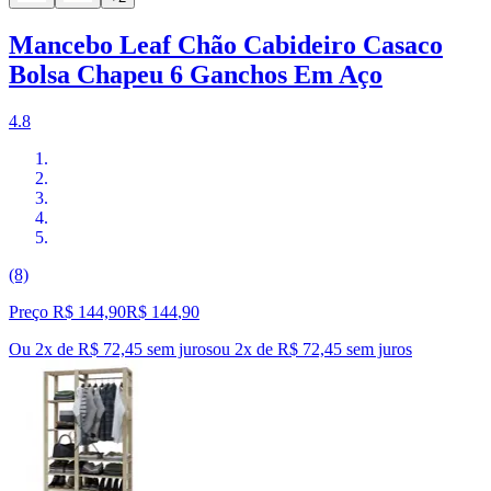
Mancebo Leaf Chão Cabideiro Casaco
Bolsa Chapeu 6 Ganchos Em Aço
4.8
(8)
Preço R$ 144,90
R$
144
,
90
Ou 2x de R$ 72,45 sem juros
ou
2
x de
R$ 72,45
sem juros