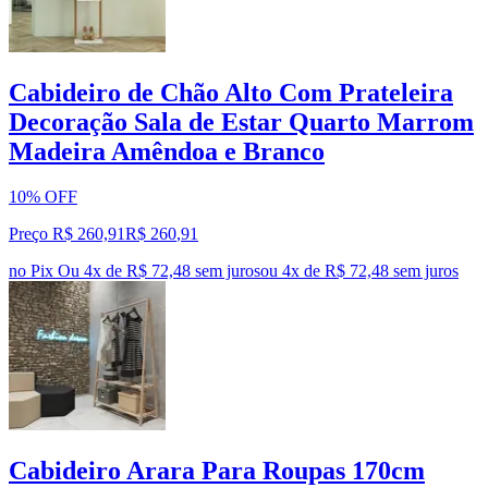
Cabideiro de Chão Alto Com Prateleira
Decoração Sala de Estar Quarto Marrom
Madeira Amêndoa e Branco
10% OFF
Preço R$ 260,91
R$
260
,
91
no Pix
Ou 4x de R$ 72,48 sem juros
ou
4
x de
R$ 72,48
sem juros
Cabideiro Arara Para Roupas 170cm