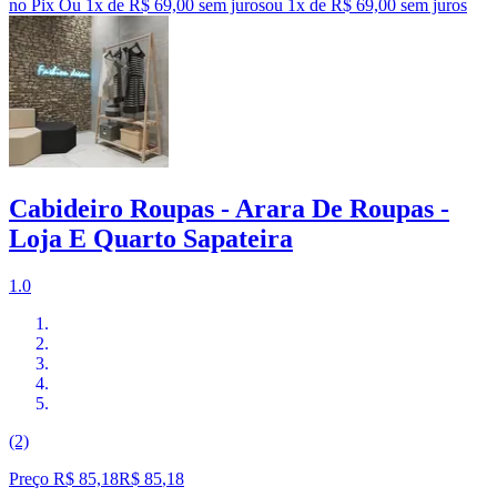
no Pix
Ou 1x de R$ 69,00 sem juros
ou
1
x de
R$ 69,00
sem juros
Cabideiro Roupas - Arara De Roupas -
Loja E Quarto Sapateira
1.0
(2)
Preço R$ 85,18
R$
85
,
18