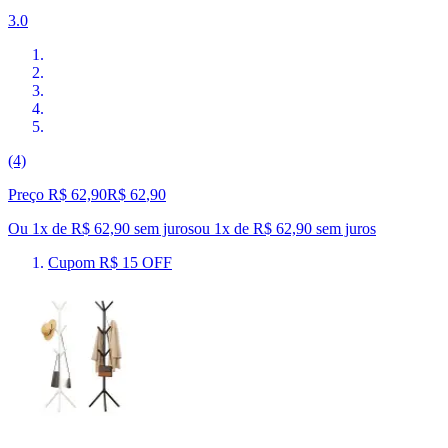
3.0
(4)
Preço R$ 62,90
R$
62
,
90
Ou 1x de R$ 62,90 sem juros
ou
1
x de
R$ 62,90
sem juros
Cupom R$ 15 OFF