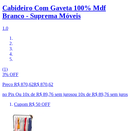
Cabideiro Com Gaveta 100% Mdf
Branco - Suprema Móveis
1.0
(1)
3% OFF
Preço R$ 870,62
R$
870
,
62
no Pix
Ou 10x de R$ 89,76 sem juros
ou
10
x de
R$ 89,76
sem juros
Cupom R$ 50 OFF