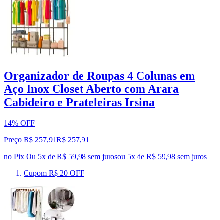
Organizador de Roupas 4 Colunas em
Aço Inox Closet Aberto com Arara
Cabideiro e Prateleiras Irsina
14% OFF
Preço R$ 257,91
R$
257
,
91
no Pix
Ou 5x de R$ 59,98 sem juros
ou
5
x de
R$ 59,98
sem juros
Cupom R$ 20 OFF