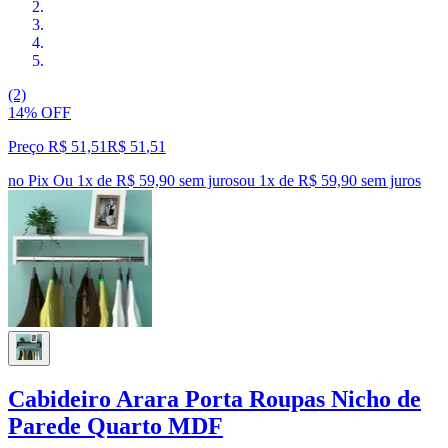
(2)
14% OFF
Preço R$ 51,51
R$
51
,
51
no Pix
Ou 1x de R$ 59,90 sem juros
ou
1
x de
R$ 59,90
sem juros
Cabideiro Arara Porta Roupas Nicho de
Parede Quarto MDF