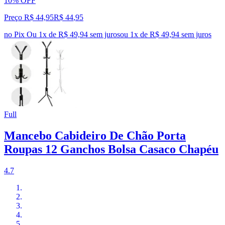
10% OFF
Preço R$ 44,95
R$
44
,
95
no Pix
Ou 1x de R$ 49,94 sem juros
ou
1
x de
R$ 49,94
sem juros
Full
Mancebo Cabideiro De Chão Porta
Roupas 12 Ganchos Bolsa Casaco Chapéu
4.7