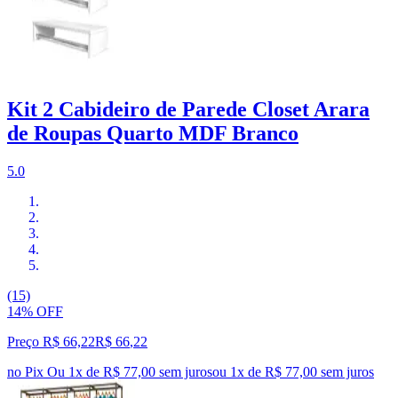
Kit 2 Cabideiro de Parede Closet Arara
de Roupas Quarto MDF Branco
5.0
(15)
14% OFF
Preço R$ 66,22
R$
66
,
22
no Pix
Ou 1x de R$ 77,00 sem juros
ou
1
x de
R$ 77,00
sem juros