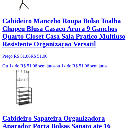
Cabideiro Mancebo Roupa Bolsa Toalha
Chapeu Blusa Casaco Arara 9 Ganchos
Quarto Closet Casa Sala Pratico Multiuso
Resistente Organizaçao Versatil
Preço R$ 51,06
R$
51
,
06
Ou 1x de R$ 51,06 sem juros
ou
1
x de
R$ 51,06
sem juros
Cabideiro Sapateira Organizadora
Aparador Porta Bolsas Sapato ate 16