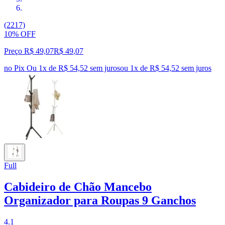
(2217)
10% OFF
Preço R$ 49,07
R$
49
,
07
no Pix
Ou 1x de R$ 54,52 sem juros
ou
1
x de
R$ 54,52
sem juros
Full
Cabideiro de Chão Mancebo
Organizador para Roupas 9 Ganchos
4.1