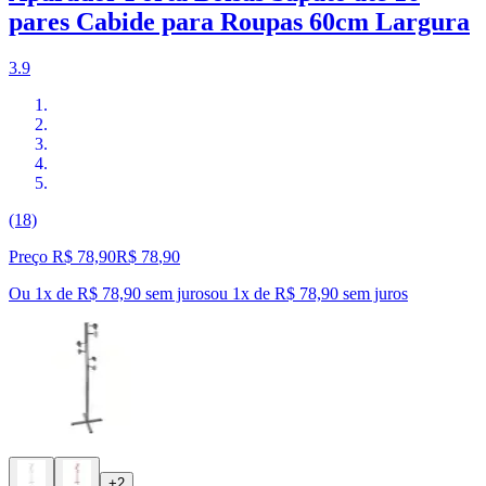
pares Cabide para Roupas 60cm Largura
3.9
(18)
Preço R$ 78,90
R$
78
,
90
Ou 1x de R$ 78,90 sem juros
ou
1
x de
R$ 78,90
sem juros
+2