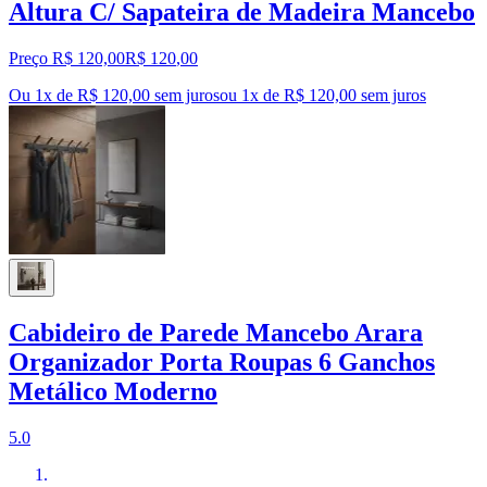
Altura C/ Sapateira de Madeira Mancebo
Preço R$ 120,00
R$
120
,
00
Ou 1x de R$ 120,00 sem juros
ou
1
x de
R$ 120,00
sem juros
Cabideiro de Parede Mancebo Arara
Organizador Porta Roupas 6 Ganchos
Metálico Moderno
5.0