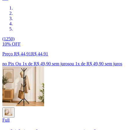
(1250)
10% OFF
Preço R$ 44,91
R$
44
,
91
no Pix
Ou 1x de R$ 49,90 sem juros
ou
1
x de
R$ 49,90
sem juros
Full