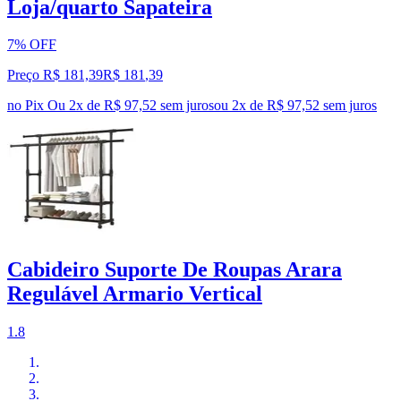
Loja/quarto Sapateira
7% OFF
Preço R$ 181,39
R$
181
,
39
no Pix
Ou 2x de R$ 97,52 sem juros
ou
2
x de
R$ 97,52
sem juros
Cabideiro Suporte De Roupas Arara
Regulável Armario Vertical
1.8