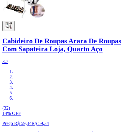
Cabideiro De Roupas Arara De Roupas
Com Sapateira Loja, Quarto Aço
3.7
(32)
14% OFF
Preço R$ 59,34
R$
59
,
34