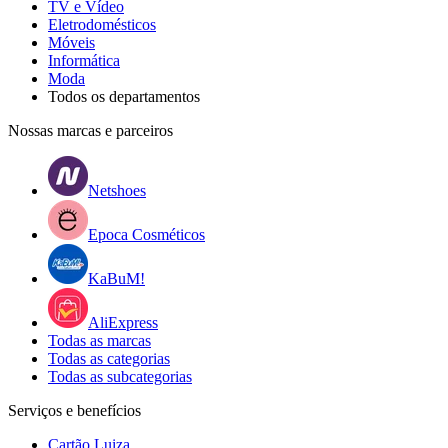
TV e Vídeo
Eletrodomésticos
Móveis
Informática
Moda
Todos os departamentos
Nossas marcas e parceiros
Netshoes
Epoca Cosméticos
KaBuM!
AliExpress
Todas as marcas
Todas as categorias
Todas as subcategorias
Serviços e benefícios
Cartão Luiza