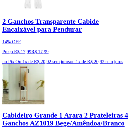
2 Ganchos Transparente Cabide
Encaixável para Pendurar
14% OFF
Preço R$ 17,99
R$
17
,
99
no Pix
Ou 1x de R$ 20,92 sem juros
ou
1
x de
R$ 20,92
sem juros
Cabideiro Grande 1 Arara 2 Prateleiras 4
Ganchos AZ1019 Bege/Amêndoa/Branco