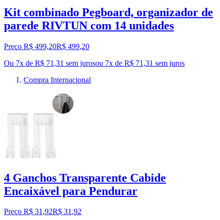
Kit combinado Pegboard, organizador de
parede RIVTUN com 14 unidades
Preço R$ 499,20
R$
499
,
20
Ou 7x de R$ 71,31 sem juros
ou
7
x de
R$ 71,31
sem juros
Compra Internacional
4 Ganchos Transparente Cabide
Encaixável para Pendurar
Preço R$ 31,92
R$
31
,
92