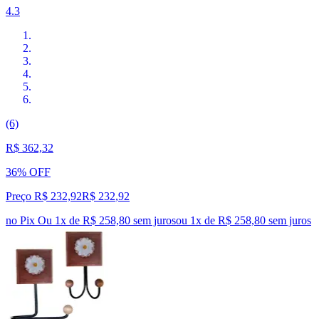
4.3
(6)
R$ 362,32
36% OFF
Preço R$ 232,92
R$
232
,
92
no Pix
Ou 1x de R$ 258,80 sem juros
ou
1
x de
R$ 258,80
sem juros