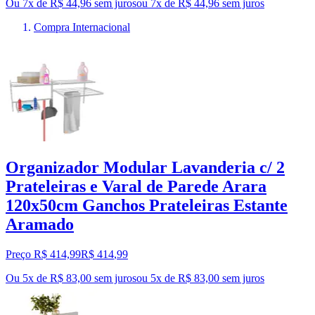
Ou 7x de R$ 44,96 sem juros
ou
7
x de
R$ 44,96
sem juros
Compra Internacional
Organizador Modular Lavanderia c/ 2
Prateleiras e Varal de Parede Arara
120x50cm Ganchos Prateleiras Estante
Aramado
Preço R$ 414,99
R$
414
,
99
Ou 5x de R$ 83,00 sem juros
ou
5
x de
R$ 83,00
sem juros