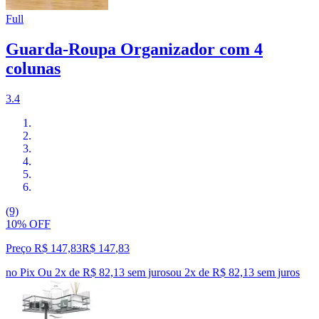
Full
Guarda-Roupa Organizador com 4
colunas
3.4
(9)
10% OFF
Preço R$ 147,83
R$
147
,
83
no Pix
Ou 2x de R$ 82,13 sem juros
ou
2
x de
R$ 82,13
sem juros