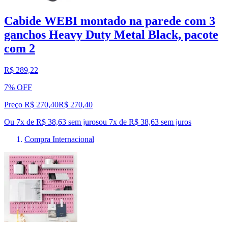
Cabide WEBI montado na parede com 3
ganchos Heavy Duty Metal Black, pacote
com 2
R$ 289,22
7% OFF
Preço R$ 270,40
R$
270
,
40
Ou 7x de R$ 38,63 sem juros
ou
7
x de
R$ 38,63
sem juros
Compra Internacional