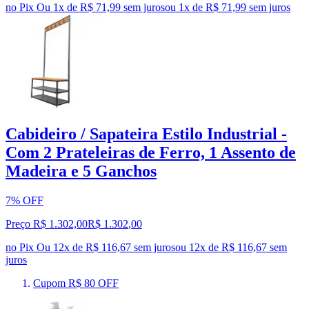
no Pix
Ou 1x de R$ 71,99 sem juros
ou
1
x de
R$ 71,99
sem juros
Cabideiro / Sapateira Estilo Industrial -
Com 2 Prateleiras de Ferro, 1 Assento de
Madeira e 5 Ganchos
7% OFF
Preço R$ 1.302,00
R$
1.302
,
00
no Pix
Ou 12x de R$ 116,67 sem juros
ou
12
x de
R$ 116,67
sem
juros
Cupom R$ 80 OFF