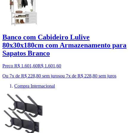
Banco com Cabideiro Lulive
80x30x180cm com Armazenamento para
Sapatos Branco
Preço R$ 1.601,60
R$
1.601
,
60
Ou 7x de R$ 228,80 sem juros
ou
7
x de
R$ 228,80
sem juros
Compra Internacional