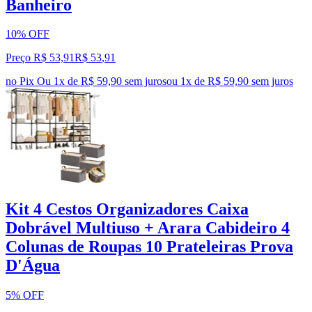
Banheiro
10% OFF
Preço R$ 53,91
R$
53
,
91
no Pix
Ou 1x de R$ 59,90 sem juros
ou
1
x de
R$ 59,90
sem juros
Kit 4 Cestos Organizadores Caixa
Dobrável Multiuso + Arara Cabideiro 4
Colunas de Roupas 10 Prateleiras Prova
D'Água
5% OFF