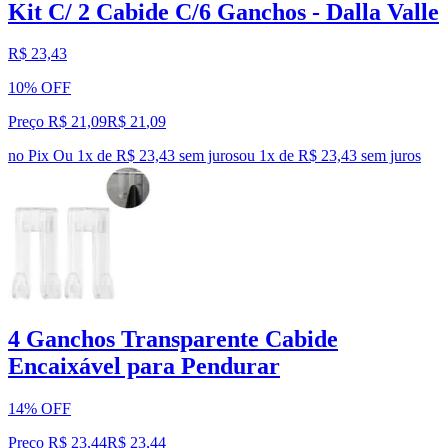
Kit C/ 2 Cabide C/6 Ganchos - Dalla Valle
R$ 23,43
10% OFF
Preço R$ 21,09
R$
21
,
09
no Pix
Ou 1x de R$ 23,43 sem juros
ou
1
x de
R$ 23,43
sem juros
4 Ganchos Transparente Cabide
Encaixável para Pendurar
14% OFF
Preço R$ 23,44
R$
23
,
44