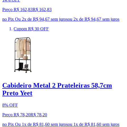
Preço R$ 162,83
R$
162
,
83
no Pix
Ou 2x de R$ 94,67 sem juros
ou
2
x de
R$ 94,67
sem juros
Cupom R$ 30 OFF
Cabideiro Metal 2 Prateleiras 58,7cm
Preto Yeet
8% OFF
Preço R$ 78,20
R$
78
,
20
no Pix
Ou 1x de R$ 81,60 sem juros
ou
1
x de
R$ 81,60
sem juros