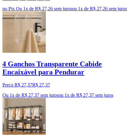
no Pix
Ou 1x de R$ 27,26 sem juros
ou
1
x de
R$ 27,26
sem juros
4 Ganchos Transparente Cabide
Encaixável para Pendurar
Preço R$ 27,37
R$
27
,
37
Ou 1x de R$ 27,37 sem juros
ou
1
x de
R$ 27,37
sem juros