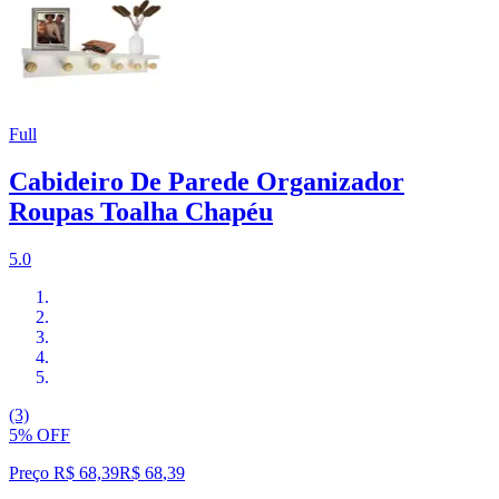
Full
Cabideiro De Parede Organizador
Roupas Toalha Chapéu
5.0
(3)
5% OFF
Preço R$ 68,39
R$
68
,
39