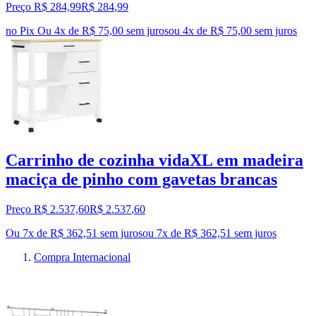
Preço R$ 284,99
R$
284
,
99
no Pix
Ou 4x de R$ 75,00 sem juros
ou
4
x de
R$ 75,00
sem juros
Carrinho de cozinha vidaXL em madeira
maciça de pinho com gavetas brancas
Preço R$ 2.537,60
R$
2.537
,
60
Ou 7x de R$ 362,51 sem juros
ou
7
x de
R$ 362,51
sem juros
Compra Internacional