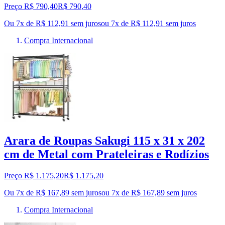
Preço R$ 790,40
R$
790
,
40
Ou 7x de R$ 112,91 sem juros
ou
7
x de
R$ 112,91
sem juros
Compra Internacional
Arara de Roupas Sakugi 115 x 31 x 202
cm de Metal com Prateleiras e Rodízios
Preço R$ 1.175,20
R$
1.175
,
20
Ou 7x de R$ 167,89 sem juros
ou
7
x de
R$ 167,89
sem juros
Compra Internacional