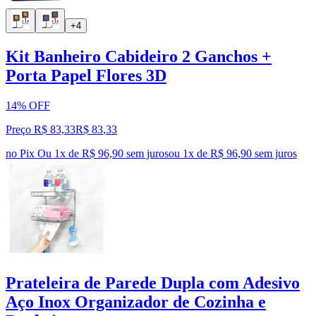
+4
Kit Banheiro Cabideiro 2 Ganchos +
Porta Papel Flores 3D
14% OFF
Preço R$ 83,33
R$
83
,
33
no Pix
Ou 1x de R$ 96,90 sem juros
ou
1
x de
R$ 96,90
sem juros
Prateleira de Parede Dupla com Adesivo
Aço Inox Organizador de Cozinha e