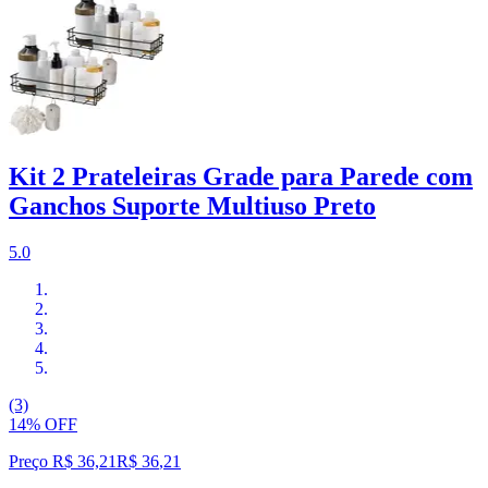
Kit 2 Prateleiras Grade para Parede com
Ganchos Suporte Multiuso Preto
5.0
(3)
14% OFF
Preço R$ 36,21
R$
36
,
21