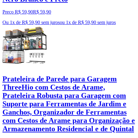
Preço R$ 59,90
R$
59
,
90
Ou 1x de R$ 59,90 sem juros
ou
1
x de
R$ 59,90
sem juros
Prateleira de Parede para Garagem
ThreeHio com Cestos de Arame,
Prateleira Robusta para Garagem com
Suporte para Ferramentas de Jardim e
Ganchos, Organizador de Ferramentas
com Cestos de Arame para Organização e
Armazenamento Residencial e de Quintal