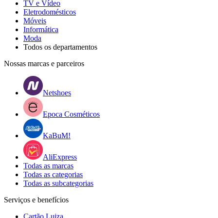
TV e Vídeo
Eletrodomésticos
Móveis
Informática
Moda
Todos os departamentos
Nossas marcas e parceiros
Netshoes
Epoca Cosméticos
KaBuM!
AliExpress
Todas as marcas
Todas as categorias
Todas as subcategorias
Serviços e benefícios
Cartão Luiza