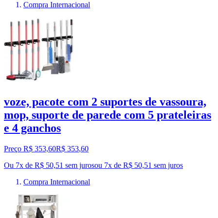
Compra Internacional
voze, pacote com 2 suportes de vassoura,
mop, suporte de parede com 5 prateleiras
e 4 ganchos
Preço R$ 353,60
R$
353
,
60
Ou 7x de R$ 50,51 sem juros
ou
7
x de
R$ 50,51
sem juros
Compra Internacional