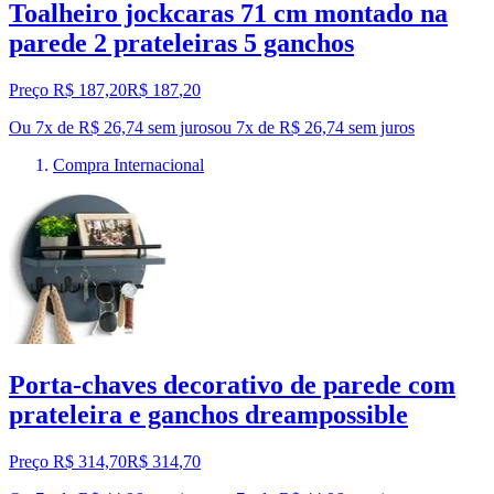
Toalheiro jockcaras 71 cm montado na
parede 2 prateleiras 5 ganchos
Preço R$ 187,20
R$
187
,
20
Ou 7x de R$ 26,74 sem juros
ou
7
x de
R$ 26,74
sem juros
Compra Internacional
Porta-chaves decorativo de parede com
prateleira e ganchos dreampossible
Preço R$ 314,70
R$
314
,
70