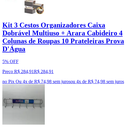
Kit 3 Cestos Organizadores Caixa
Dobrável Multiuso + Arara Cabideiro 4
Colunas de Roupas 10 Prateleiras Prova
D'Água
5% OFF
Preço R$ 284,91
R$
284
,
91
no Pix
Ou 4x de R$ 74,98 sem juros
ou
4
x de
R$ 74,98
sem juros