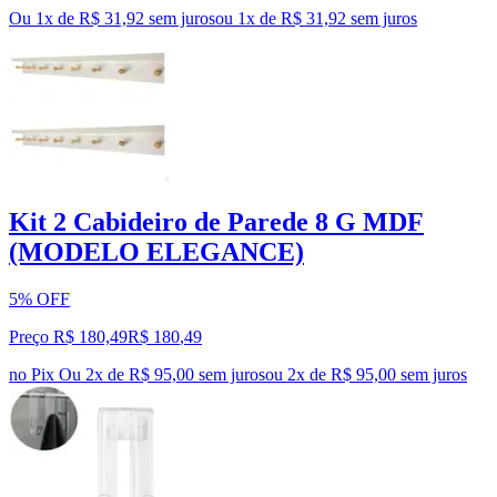
Ou 1x de R$ 31,92 sem juros
ou
1
x de
R$ 31,92
sem juros
Kit 2 Cabideiro de Parede 8 G MDF
(MODELO ELEGANCE)
5% OFF
Preço R$ 180,49
R$
180
,
49
no Pix
Ou 2x de R$ 95,00 sem juros
ou
2
x de
R$ 95,00
sem juros