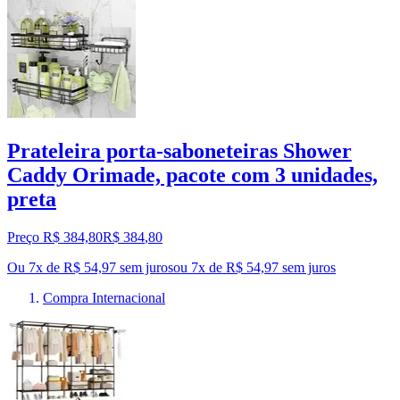
Prateleira porta-saboneteiras Shower
Caddy Orimade, pacote com 3 unidades,
preta
Preço R$ 384,80
R$
384
,
80
Ou 7x de R$ 54,97 sem juros
ou
7
x de
R$ 54,97
sem juros
Compra Internacional