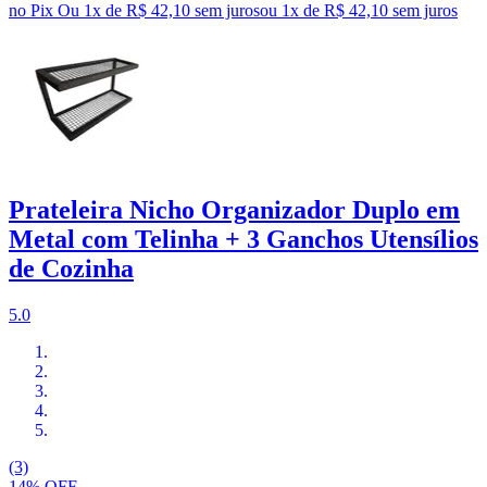
no Pix
Ou 1x de R$ 42,10 sem juros
ou
1
x de
R$ 42,10
sem juros
Prateleira Nicho Organizador Duplo em
Metal com Telinha + 3 Ganchos Utensílios
de Cozinha
5.0
(3)
14% OFF