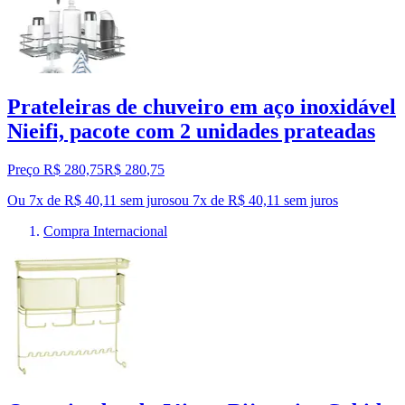
Prateleiras de chuveiro em aço inoxidável
Nieifi, pacote com 2 unidades prateadas
Preço R$ 280,75
R$
280
,
75
Ou 7x de R$ 40,11 sem juros
ou
7
x de
R$ 40,11
sem juros
Compra Internacional