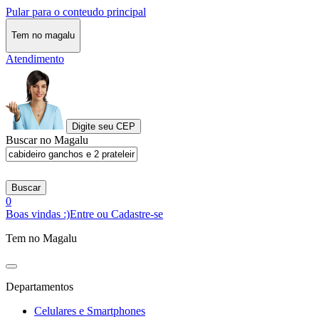
Pular para o conteudo principal
Tem no magalu
Atendimento
Digite seu CEP
Buscar no Magalu
Buscar
0
Boas vindas :)
Entre ou Cadastre-se
Tem no Magalu
Departamentos
Celulares e Smartphones