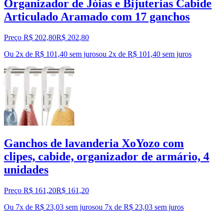
Organizador de Jóias e Bijuterias Cabide
Articulado Aramado com 17 ganchos
Preço R$ 202,80
R$
202
,
80
Ou 2x de R$ 101,40 sem juros
ou
2
x de
R$ 101,40
sem juros
Ganchos de lavanderia XoYozo com
clipes, cabide, organizador de armário, 4
unidades
Preço R$ 161,20
R$
161
,
20
Ou 7x de R$ 23,03 sem juros
ou
7
x de
R$ 23,03
sem juros