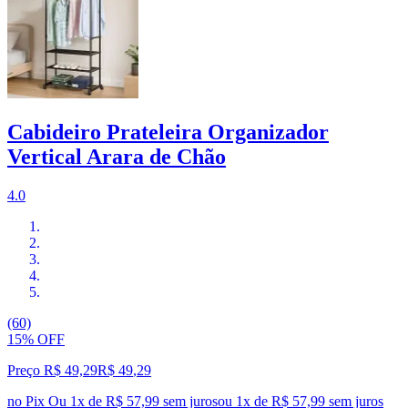
Cabideiro Prateleira Organizador
Vertical Arara de Chão
4.0
(60)
15% OFF
Preço R$ 49,29
R$
49
,
29
no Pix
Ou 1x de R$ 57,99 sem juros
ou
1
x de
R$ 57,99
sem juros