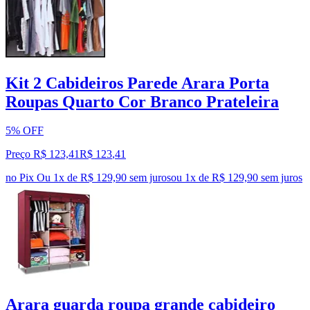
Kit 2 Cabideiros Parede Arara Porta
Roupas Quarto Cor Branco Prateleira
5% OFF
Preço R$ 123,41
R$
123
,
41
no Pix
Ou 1x de R$ 129,90 sem juros
ou
1
x de
R$ 129,90
sem juros
Arara guarda roupa grande cabideiro