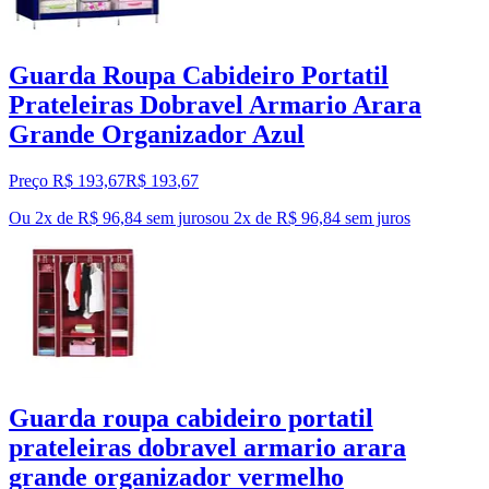
Guarda Roupa Cabideiro Portatil
Prateleiras Dobravel Armario Arara
Grande Organizador Azul
Preço R$ 193,67
R$
193
,
67
Ou 2x de R$ 96,84 sem juros
ou
2
x de
R$ 96,84
sem juros
Guarda roupa cabideiro portatil
prateleiras dobravel armario arara
grande organizador vermelho