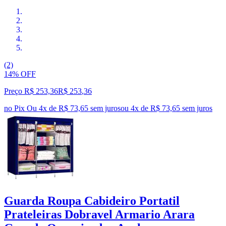
(2)
14% OFF
Preço R$ 253,36
R$
253
,
36
no Pix
Ou 4x de R$ 73,65 sem juros
ou
4
x de
R$ 73,65
sem juros
Guarda Roupa Cabideiro Portatil
Prateleiras Dobravel Armario Arara