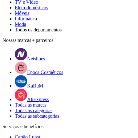
TV e Vídeo
Eletrodomésticos
Móveis
Informática
Moda
Todos os departamentos
Nossas marcas e parceiros
Netshoes
Epoca Cosméticos
KaBuM!
AliExpress
Todas as marcas
Todas as categorias
Todas as subcategorias
Serviços e benefícios
Cartão Luiza