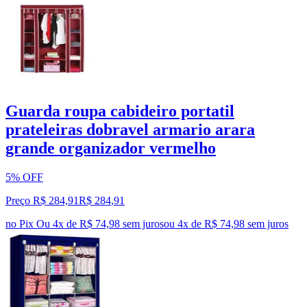
Guarda roupa cabideiro portatil
prateleiras dobravel armario arara
grande organizador vermelho
5% OFF
Preço R$ 284,91
R$
284
,
91
no Pix
Ou 4x de R$ 74,98 sem juros
ou
4
x de
R$ 74,98
sem juros