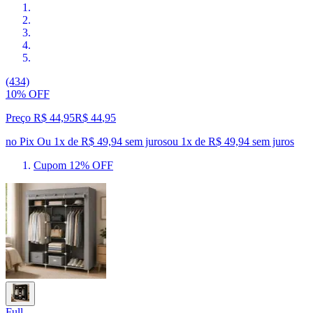
(434)
10% OFF
Preço R$ 44,95
R$
44
,
95
no Pix
Ou 1x de R$ 49,94 sem juros
ou
1
x de
R$ 49,94
sem juros
Cupom 12% OFF
Full