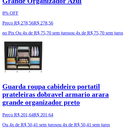
Grande Organizador Azul
8% OFF
Preço R$ 278,56
R$
278
,
56
no Pix
Ou 4x de R$ 75,70 sem juros
ou
4
x de
R$ 75,70
sem juros
Guarda roupa cabideiro portatil
prateleiras dobravel armario arara
grande organizador preto
Preço R$ 201,64
R$
201
,
64
Ou 4x de R$ 50,41 sem juros
ou
4
x de
R$ 50,41
sem juros