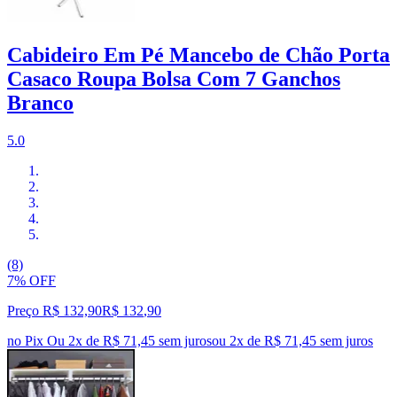
Cabideiro Em Pé Mancebo de Chão Porta
Casaco Roupa Bolsa Com 7 Ganchos
Branco
5.0
(8)
7% OFF
Preço R$ 132,90
R$
132
,
90
no Pix
Ou 2x de R$ 71,45 sem juros
ou
2
x de
R$ 71,45
sem juros