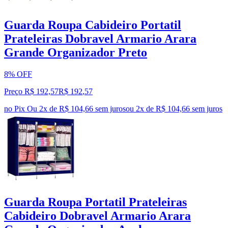
Guarda Roupa Cabideiro Portatil
Prateleiras Dobravel Armario Arara
Grande Organizador Preto
8% OFF
Preço R$ 192,57
R$
192
,
57
no Pix
Ou 2x de R$ 104,66 sem juros
ou
2
x de
R$ 104,66
sem juros
Guarda Roupa Portatil Prateleiras
Cabideiro Dobravel Armario Arara