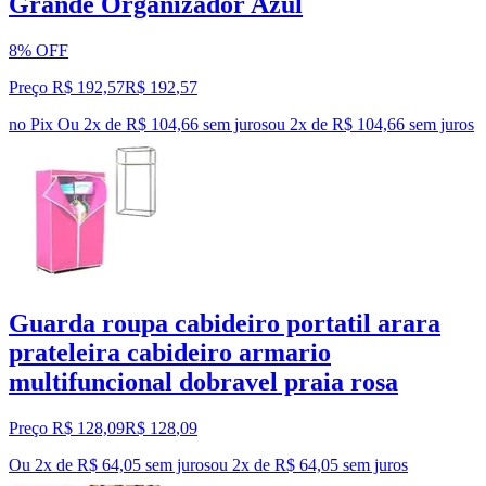
Grande Organizador Azul
8% OFF
Preço R$ 192,57
R$
192
,
57
no Pix
Ou 2x de R$ 104,66 sem juros
ou
2
x de
R$ 104,66
sem juros
Guarda roupa cabideiro portatil arara
prateleira cabideiro armario
multifuncional dobravel praia rosa
Preço R$ 128,09
R$
128
,
09
Ou 2x de R$ 64,05 sem juros
ou
2
x de
R$ 64,05
sem juros