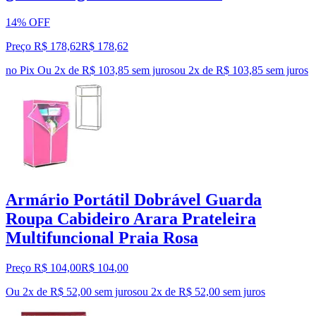
14% OFF
Preço R$ 178,62
R$
178
,
62
no Pix
Ou 2x de R$ 103,85 sem juros
ou
2
x de
R$ 103,85
sem juros
Armário Portátil Dobrável Guarda
Roupa Cabideiro Arara Prateleira
Multifuncional Praia Rosa
Preço R$ 104,00
R$
104
,
00
Ou 2x de R$ 52,00 sem juros
ou
2
x de
R$ 52,00
sem juros