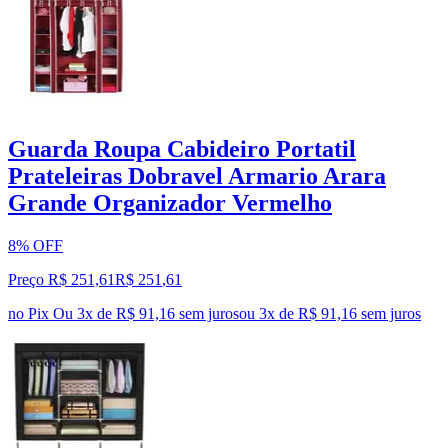
Guarda Roupa Cabideiro Portatil
Prateleiras Dobravel Armario Arara
Grande Organizador Vermelho
8% OFF
Preço R$ 251,61
R$
251
,
61
no Pix
Ou 3x de R$ 91,16 sem juros
ou
3
x de
R$ 91,16
sem juros