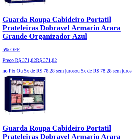
Guarda Roupa Cabideiro Portatil
Prateleiras Dobravel Armario Arara
Grande Organizador Azul
5% OFF
Preço R$ 371,82
R$
371
,
82
no Pix
Ou 5x de R$ 78,28 sem juros
ou
5
x de
R$ 78,28
sem juros
Guarda Roupa Cabideiro Portatil
Prateleiras Dobravel Armario Arara