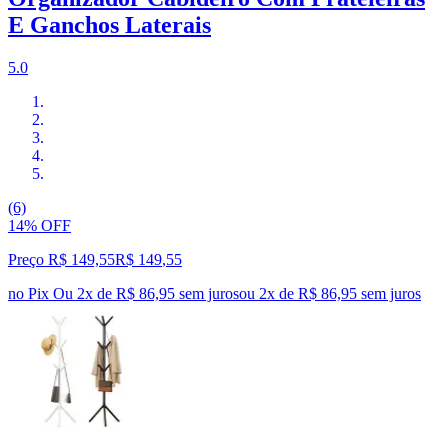
E Ganchos Laterais
5.0
(6)
14% OFF
Preço R$ 149,55
R$
149
,
55
no Pix
Ou 2x de R$ 86,95 sem juros
ou
2
x de
R$ 86,95
sem juros