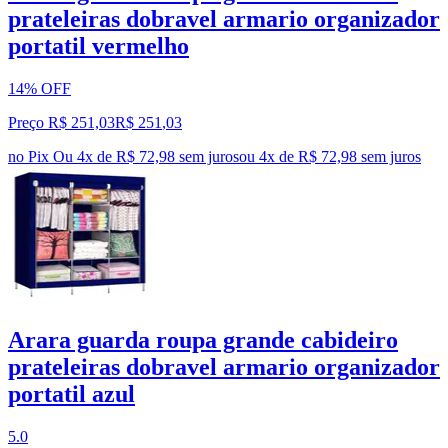
prateleiras dobravel armario organizador
portatil vermelho
14% OFF
Preço R$ 251,03
R$
251
,
03
no Pix
Ou 4x de R$ 72,98 sem juros
ou
4
x de
R$ 72,98
sem juros
Arara guarda roupa grande cabideiro
prateleiras dobravel armario organizador
portatil azul
5.0