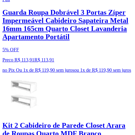
Guarda Roupa Dobrável 3 Portas Zíper
Impermeável Cabideiro Sapateira Metal
16mm 165cm Quarto Closet Lavanderia
Apartamento Portátil
5% OFF
Preço R$ 113,91
R$
113
,
91
no Pix
Ou 1x de R$ 119,90 sem juros
ou
1
x de
R$ 119,90
sem juros
Kit 2 Cabideiro de Parede Closet Arara
de Roupas Quarto MDF Branco