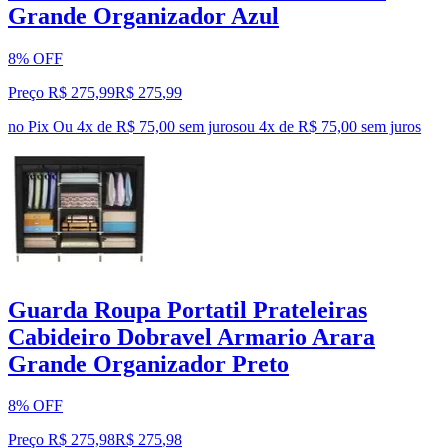
Grande Organizador Azul
8% OFF
Preço R$ 275,99
R$
275
,
99
no Pix
Ou 4x de R$ 75,00 sem juros
ou
4
x de
R$ 75,00
sem juros
Guarda Roupa Portatil Prateleiras
Cabideiro Dobravel Armario Arara
Grande Organizador Preto
8% OFF
Preço R$ 275,98
R$
275
,
98