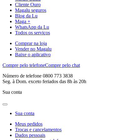
Cliente Ouro
Magalu seguros
Blog da Lu
Maga +
WhatsApp da Lu
Todos os serviços
Comprar na loja
Vender no Magalu
Baixe o aplicativo
Compre pelo telefone
Compre pelo chat
Número de telefone 0800 773 3838
Seg. à Dom. exceto feriados das 8h às 20h
Sua conta
Sua conta
Meus pedidos
Trocas e cancelamentos
Dados pessoais