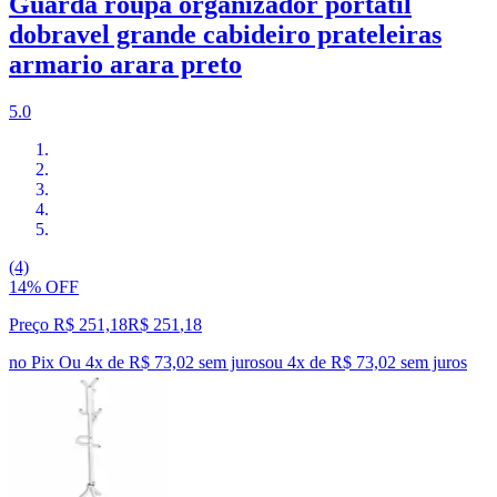
Guarda roupa organizador portatil
dobravel grande cabideiro prateleiras
armario arara preto
5.0
(4)
14% OFF
Preço R$ 251,18
R$
251
,
18
no Pix
Ou 4x de R$ 73,02 sem juros
ou
4
x de
R$ 73,02
sem juros