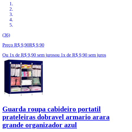
(36)
Preço R$ 9,90
R$
9
,
90
Ou 1x de R$ 9,90 sem juros
ou
1
x de
R$ 9,90
sem juros
Guarda roupa cabideiro portatil
prateleiras dobravel armario arara
grande organizador azul