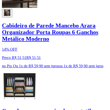
Cabideiro de Parede Mancebo Arara
Organizador Porta Roupas 6 Ganchos
Metálico Moderno
14% OFF
Preço R$ 51,51
R$
51
,
51
no Pix
Ou 1x de R$ 59,90 sem juros
ou
1
x de
R$ 59,90
sem juros