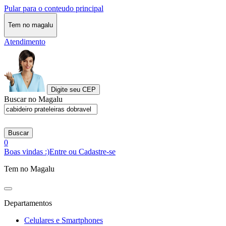
Pular para o conteudo principal
Tem no magalu
Atendimento
Digite seu CEP
Buscar no Magalu
Buscar
0
Boas vindas :)
Entre ou Cadastre-se
Tem no Magalu
Departamentos
Celulares e Smartphones