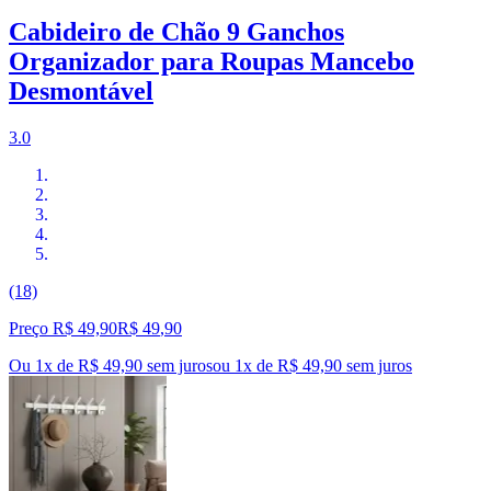
Cabideiro de Chão 9 Ganchos
Organizador para Roupas Mancebo
Desmontável
3.0
(18)
Preço R$ 49,90
R$
49
,
90
Ou 1x de R$ 49,90 sem juros
ou
1
x de
R$ 49,90
sem juros