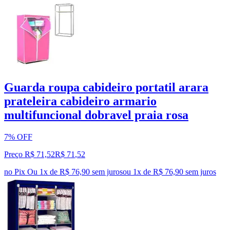
Guarda roupa cabideiro portatil arara
prateleira cabideiro armario
multifuncional dobravel praia rosa
7% OFF
Preço R$ 71,52
R$
71
,
52
no Pix
Ou 1x de R$ 76,90 sem juros
ou
1
x de
R$ 76,90
sem juros