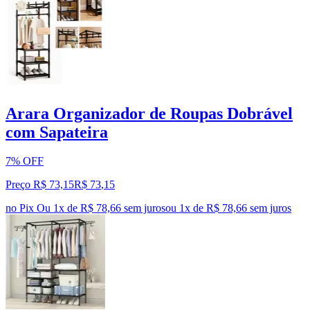
Arara Organizador de Roupas Dobrável
com Sapateira
7% OFF
Preço R$ 73,15
R$
73
,
15
no Pix
Ou 1x de R$ 78,66 sem juros
ou
1
x de
R$ 78,66
sem juros