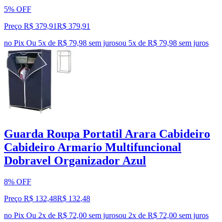
5% OFF
Preço R$ 379,91
R$
379
,
91
no Pix
Ou 5x de R$ 79,98 sem juros
ou
5
x de
R$ 79,98
sem juros
Guarda Roupa Portatil Arara Cabideiro
Cabideiro Armario Multifuncional
Dobravel Organizador Azul
8% OFF
Preço R$ 132,48
R$
132
,
48
no Pix
Ou 2x de R$ 72,00 sem juros
ou
2
x de
R$ 72,00
sem juros