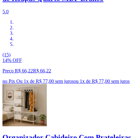
5.0
(15)
14% OFF
Preço R$ 66,22
R$
66
,
22
no Pix
Ou 1x de R$ 77,00 sem juros
ou
1
x de
R$ 77,00
sem juros
Organizador Cabideiro Com Prateleiras