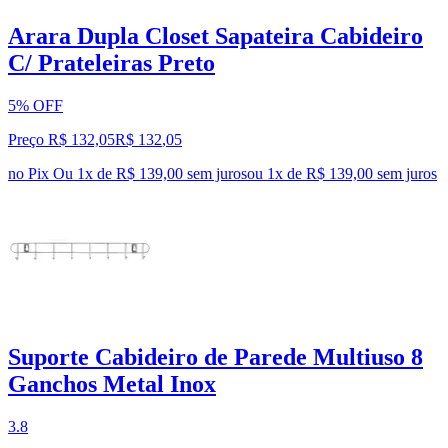
Arara Dupla Closet Sapateira Cabideiro
C/ Prateleiras Preto
5% OFF
Preço R$ 132,05
R$
132
,
05
no Pix
Ou 1x de R$ 139,00 sem juros
ou
1
x de
R$ 139,00
sem juros
Suporte Cabideiro de Parede Multiuso 8
Ganchos Metal Inox
3.8