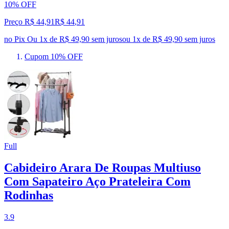
10% OFF
Preço R$ 44,91
R$
44
,
91
no Pix
Ou 1x de R$ 49,90 sem juros
ou
1
x de
R$ 49,90
sem juros
Cupom 10% OFF
Full
Cabideiro Arara De Roupas Multiuso
Com Sapateiro Aço Prateleira Com
Rodinhas
3.9