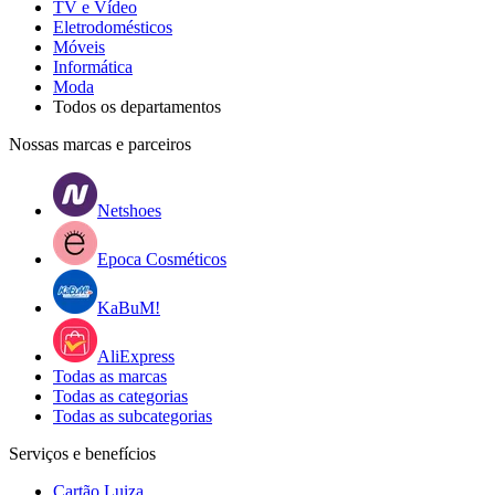
TV e Vídeo
Eletrodomésticos
Móveis
Informática
Moda
Todos os departamentos
Nossas marcas e parceiros
Netshoes
Epoca Cosméticos
KaBuM!
AliExpress
Todas as marcas
Todas as categorias
Todas as subcategorias
Serviços e benefícios
Cartão Luiza