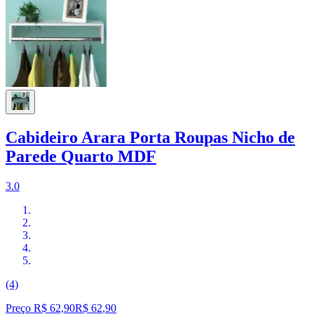
Cabideiro Arara Porta Roupas Nicho de
Parede Quarto MDF
3.0
(4)
Preço R$ 62,90
R$
62
,
90