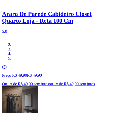
Arara De Parede Cabideiro Closet
Quarto Loja - Reta 100 Cm
5.0
(2)
Preço R$ 49,90
R$
49
,
90
Ou 1x de R$ 49,90 sem juros
ou
1
x de
R$ 49,90
sem juros