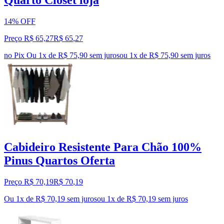
Quarto Closet loja
14% OFF
Preço R$ 65,27
R$
65
,
27
no Pix
Ou 1x de R$ 75,90 sem juros
ou
1
x de
R$ 75,90
sem juros
Cabideiro Resistente Para Chão 100%
Pinus Quartos Oferta
Preço R$ 70,19
R$
70
,
19
Ou 1x de R$ 70,19 sem juros
ou
1
x de
R$ 70,19
sem juros