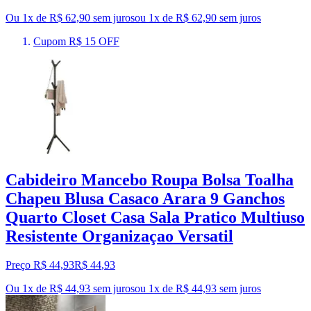
Ou 1x de R$ 62,90 sem juros
ou
1
x de
R$ 62,90
sem juros
Cupom R$ 15 OFF
Cabideiro Mancebo Roupa Bolsa Toalha
Chapeu Blusa Casaco Arara 9 Ganchos
Quarto Closet Casa Sala Pratico Multiuso
Resistente Organizaçao Versatil
Preço R$ 44,93
R$
44
,
93
Ou 1x de R$ 44,93 sem juros
ou
1
x de
R$ 44,93
sem juros