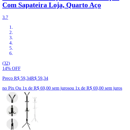
Com Sapateira Loja, Quarto Aço
3.7
(32)
14% OFF
Preço R$ 59,34
R$
59
,
34
no Pix
Ou 1x de R$ 69,00 sem juros
ou
1
x de
R$ 69,00
sem juros