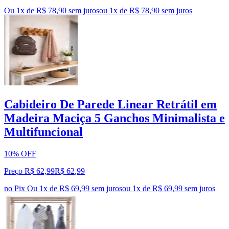
Ou 1x de R$ 78,90 sem juros
ou
1
x de
R$ 78,90
sem juros
Cabideiro De Parede Linear Retrátil em
Madeira Maciça 5 Ganchos Minimalista e
Multifuncional
10% OFF
Preço R$ 62,99
R$
62
,
99
no Pix
Ou 1x de R$ 69,99 sem juros
ou
1
x de
R$ 69,99
sem juros