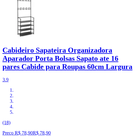
Cabideiro Sapateira Organizadora
Aparador Porta Bolsas Sapato ate 16
pares Cabide para Roupas 60cm Largura
3.9
(18)
Preço R$ 78,90
R$
78
,
90