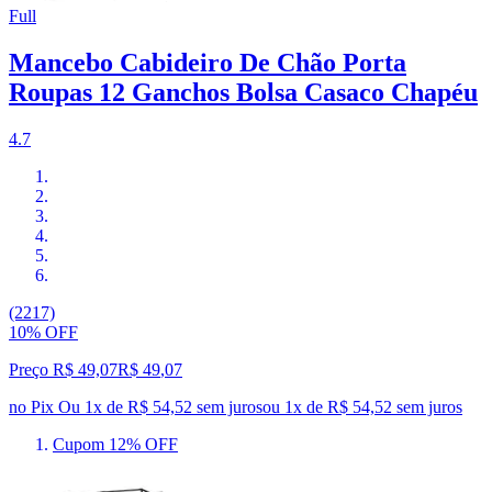
Full
Mancebo Cabideiro De Chão Porta
Roupas 12 Ganchos Bolsa Casaco Chapéu
4.7
(2217)
10% OFF
Preço R$ 49,07
R$
49
,
07
no Pix
Ou 1x de R$ 54,52 sem juros
ou
1
x de
R$ 54,52
sem juros
Cupom 12% OFF