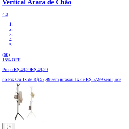
Vertical Arara de Chão
4.0
(60)
15% OFF
Preço R$ 49,29
R$
49
,
29
no Pix
Ou 1x de R$ 57,99 sem juros
ou
1
x de
R$ 57,99
sem juros