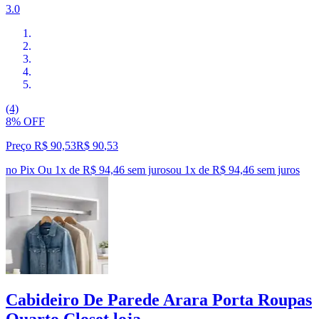
3.0
(4)
8% OFF
Preço R$ 90,53
R$
90
,
53
no Pix
Ou 1x de R$ 94,46 sem juros
ou
1
x de
R$ 94,46
sem juros
Cabideiro De Parede Arara Porta Roupas