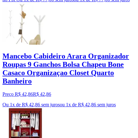
Mancebo Cabideiro Arara Organizador
Roupas 9 Ganchos Bolsa Chapeu Bone
Casaco Organizaçao Closet Quarto
Banheiro
Preço R$ 42,86
R$
42
,
86
Ou 1x de R$ 42,86 sem juros
ou
1
x de
R$ 42,86
sem juros