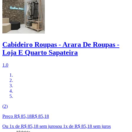
Cabideiro Roupas - Arara De Roupas -
Loja E Quarto Sapateira
1.0
(2)
Preço R$ 85,18
R$
85
,
18
Ou 1x de R$ 85,18 sem juros
ou
1
x de
R$ 85,18
sem juros