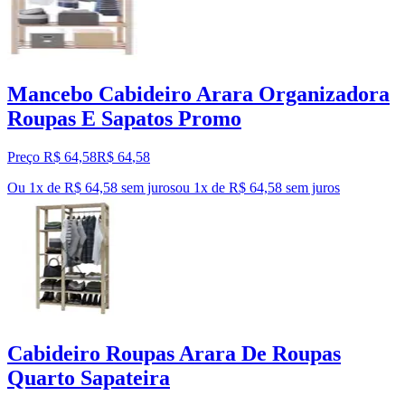
Mancebo Cabideiro Arara Organizadora
Roupas E Sapatos Promo
Preço R$ 64,58
R$
64
,
58
Ou 1x de R$ 64,58 sem juros
ou
1
x de
R$ 64,58
sem juros
Cabideiro Roupas Arara De Roupas
Quarto Sapateira