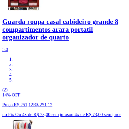
Guarda roupa casal cabideiro grande 8
compartimentos arara portatil
organizador de quarto
5.0
(2)
14% OFF
Preço R$ 251,12
R$
251
,
12
no Pix
Ou 4x de R$ 73,00 sem juros
ou
4
x de
R$ 73,00
sem juros