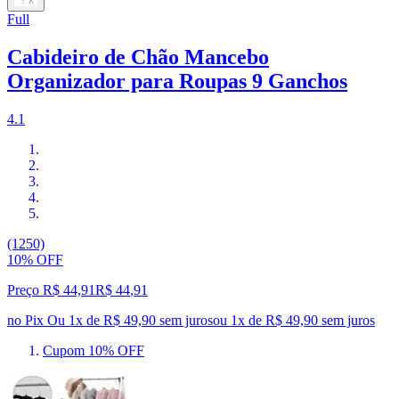
Full
Cabideiro de Chão Mancebo
Organizador para Roupas 9 Ganchos
4.1
(1250)
10% OFF
Preço R$ 44,91
R$
44
,
91
no Pix
Ou 1x de R$ 49,90 sem juros
ou
1
x de
R$ 49,90
sem juros
Cupom 10% OFF