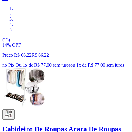
(15)
14% OFF
Preço R$ 66,22
R$
66
,
22
no Pix
Ou 1x de R$ 77,00 sem juros
ou
1
x de
R$ 77,00
sem juros
Cabideiro De Roupas Arara De Roupas