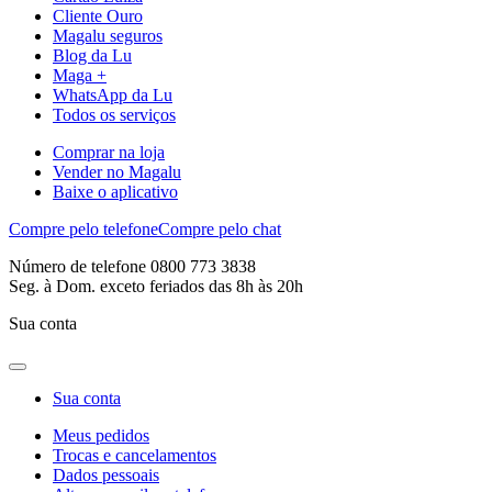
Cliente Ouro
Magalu seguros
Blog da Lu
Maga +
WhatsApp da Lu
Todos os serviços
Comprar na loja
Vender no Magalu
Baixe o aplicativo
Compre pelo telefone
Compre pelo chat
Número de telefone 0800 773 3838
Seg. à Dom. exceto feriados das 8h às 20h
Sua conta
Sua conta
Meus pedidos
Trocas e cancelamentos
Dados pessoais