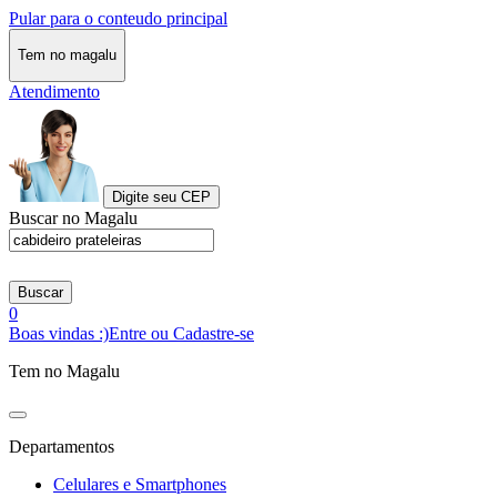
Pular para o conteudo principal
Tem no magalu
Atendimento
Digite seu CEP
Buscar no Magalu
Buscar
0
Boas vindas :)
Entre ou Cadastre-se
Tem no Magalu
Departamentos
Celulares e Smartphones