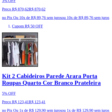
3% OFF
Preço R$ 870,62
R$
870
,
62
no Pix
Ou 10x de R$ 89,76 sem juros
ou
10
x de
R$ 89,76
sem juros
Cupom R$ 50 OFF
Kit 2 Cabideiros Parede Arara Porta
Roupas Quarto Cor Branco Prateleira
5% OFF
Preço R$ 123,41
R$
123
,
41
no Pix
Ou 1x de R$ 129,90 sem juros
ou
1
x de
R$ 129,90
sem juros