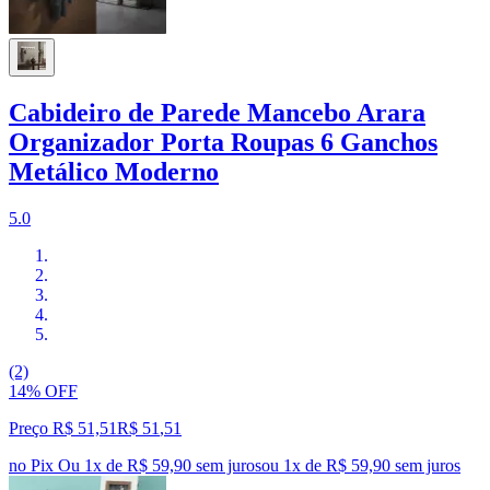
Cabideiro de Parede Mancebo Arara
Organizador Porta Roupas 6 Ganchos
Metálico Moderno
5.0
(2)
14% OFF
Preço R$ 51,51
R$
51
,
51
no Pix
Ou 1x de R$ 59,90 sem juros
ou
1
x de
R$ 59,90
sem juros