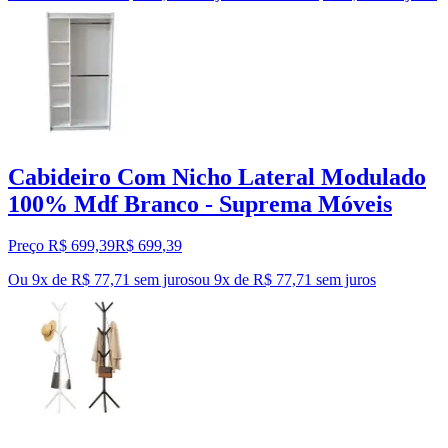
Cabideiro Com Nicho Lateral Modulado
100% Mdf Branco - Suprema Móveis
Preço R$ 699,39
R$
699
,
39
Ou 9x de R$ 77,71 sem juros
ou
9
x de
R$ 77,71
sem juros