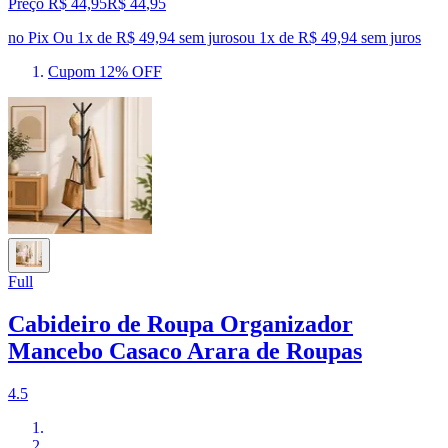
Preço R$ 44,95
R$
44
,
95
no Pix
Ou 1x de R$ 49,94 sem juros
ou
1
x de
R$ 49,94
sem juros
Cupom 12% OFF
Full
Cabideiro de Roupa Organizador
Mancebo Casaco Arara de Roupas
4.5