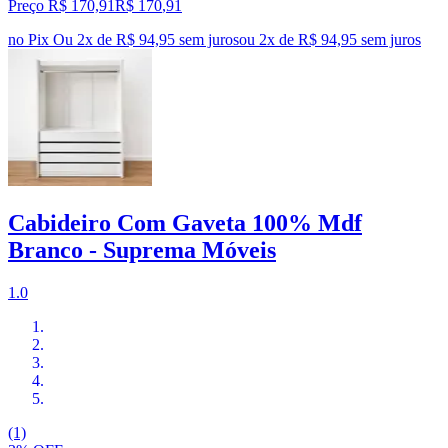
Preço R$ 170,91
R$
170
,
91
no Pix
Ou 2x de R$ 94,95 sem juros
ou
2
x de
R$ 94,95
sem juros
Cabideiro Com Gaveta 100% Mdf
Branco - Suprema Móveis
1.0
(1)