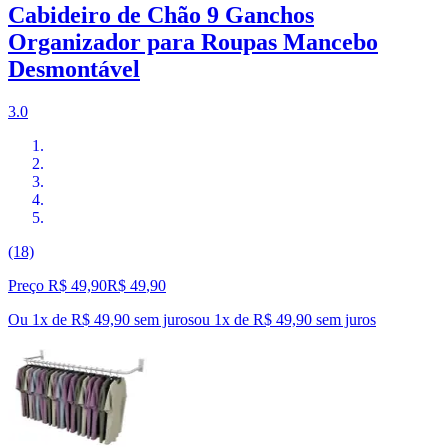
Cabideiro de Chão 9 Ganchos
Organizador para Roupas Mancebo
Desmontável
3.0
(18)
Preço R$ 49,90
R$
49
,
90
Ou 1x de R$ 49,90 sem juros
ou
1
x de
R$ 49,90
sem juros