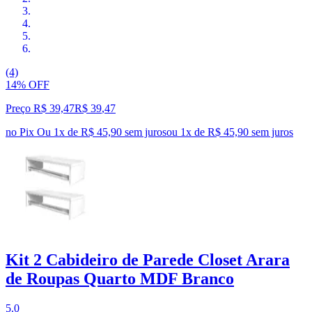
(4)
14% OFF
Preço R$ 39,47
R$
39
,
47
no Pix
Ou 1x de R$ 45,90 sem juros
ou
1
x de
R$ 45,90
sem juros
Kit 2 Cabideiro de Parede Closet Arara
de Roupas Quarto MDF Branco
5.0