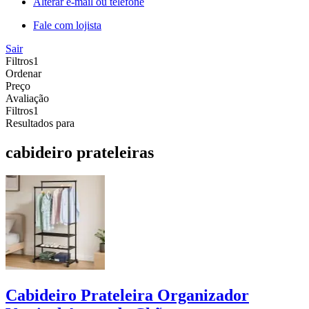
Alterar e-mail ou telefone
Fale com lojista
Sair
Filtros
1
Ordenar
Preço
Avaliação
Filtros
1
Resultados para
cabideiro prateleiras
Cabideiro Prateleira Organizador