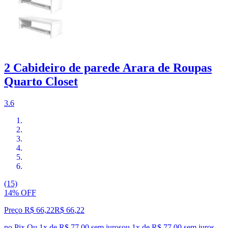
2 Cabideiro de parede Arara de Roupas
Quarto Closet
3.6
(15)
14% OFF
Preço R$ 66,22
R$
66
,
22
no Pix
Ou 1x de R$ 77,00 sem juros
ou
1
x de
R$ 77,00
sem juros