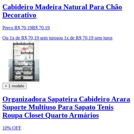
Cabideiro Madeira Natural Para Chão
Decorativo
Preço R$ 70,19
R$
70
,
19
Ou 1x de R$ 70,19 sem juros
ou
1
x de
R$ 70,19
sem juros
+ 1 modelo
Organizadora Sapateira Cabideiro Arara
Suporte Multiuso Para Sapato Tenis
Roupa Closet Quarto Armários
10% OFF