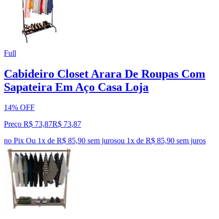
Full
Cabideiro Closet Arara De Roupas Com
Sapateira Em Aço Casa Loja
14% OFF
Preço R$ 73,87
R$
73
,
87
no Pix
Ou 1x de R$ 85,90 sem juros
ou
1
x de
R$ 85,90
sem juros