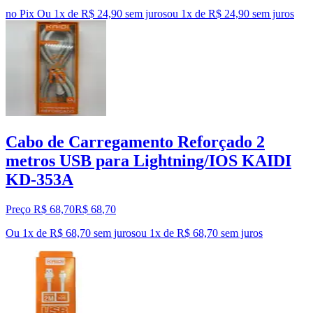
no Pix
Ou 1x de R$ 24,90 sem juros
ou
1
x de
R$ 24,90
sem juros
Cabo de Carregamento Reforçado 2
metros USB para Lightning/IOS KAIDI
KD-353A
Preço R$ 68,70
R$
68
,
70
Ou 1x de R$ 68,70 sem juros
ou
1
x de
R$ 68,70
sem juros