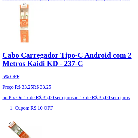
Cabo Carregador Tipo-C Android com 2
Metros Kaidi KD - 237-C
5% OFF
Preço R$ 33,25
R$
33
,
25
no Pix
Ou 1x de R$ 35,00 sem juros
ou
1
x de
R$ 35,00
sem juros
Cupom R$ 10 OFF