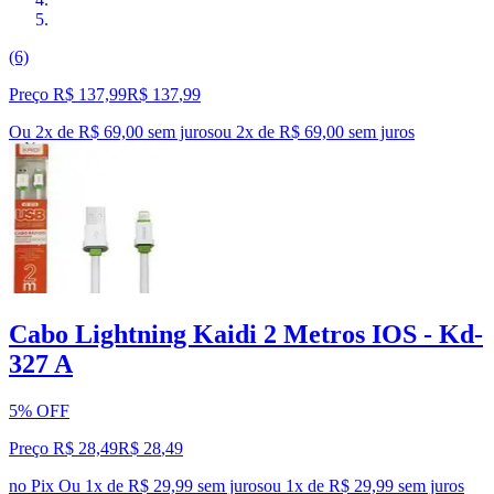
(6)
Preço R$ 137,99
R$
137
,
99
Ou 2x de R$ 69,00 sem juros
ou
2
x de
R$ 69,00
sem juros
Cabo Lightning Kaidi 2 Metros IOS - Kd-
327 A
5% OFF
Preço R$ 28,49
R$
28
,
49
no Pix
Ou 1x de R$ 29,99 sem juros
ou
1
x de
R$ 29,99
sem juros