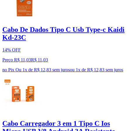
Cabo De Dados Tipo C Usb Type-c Kaidi
Kd-23C
14% OFF
Preço R$ 11,03
R$
11
,
03
no Pix
Ou 1x de R$ 12,83 sem juros
ou
1
x de
R$ 12,83
sem juros
Cabo Carregador 3 em 1 Tipo C Ios