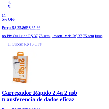
(2)
5% OFF
Preço R$ 35,86
R$
35
,
86
no Pix
Ou 1x de R$ 37,75 sem juros
ou
1
x de
R$ 37,75
sem juros
Cupom R$ 10 OFF
Carregador Rápido 2.4a 2 usb
transferencia de dados eficaz