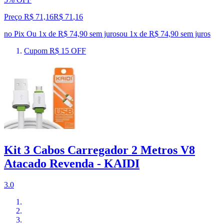
Preço R$ 71,16
R$
71
,
16
no Pix
Ou 1x de R$ 74,90 sem juros
ou
1
x de
R$ 74,90
sem juros
Cupom R$ 15 OFF
Kit 3 Cabos Carregador 2 Metros V8
Atacado Revenda - KAIDI
3.0