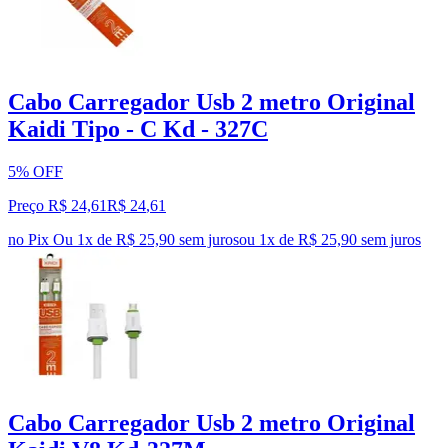
Cabo Carregador Usb 2 metro Original
Kaidi Tipo - C Kd - 327C
5% OFF
Preço R$ 24,61
R$
24
,
61
no Pix
Ou 1x de R$ 25,90 sem juros
ou
1
x de
R$ 25,90
sem juros
Cabo Carregador Usb 2 metro Original