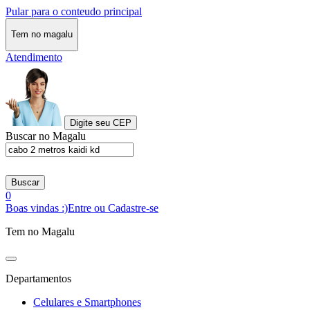
Pular para o conteudo principal
Tem no magalu
Atendimento
Digite seu CEP
Buscar no Magalu
Buscar
0
Boas vindas :)
Entre ou Cadastre-se
Tem no Magalu
Departamentos
Celulares e Smartphones