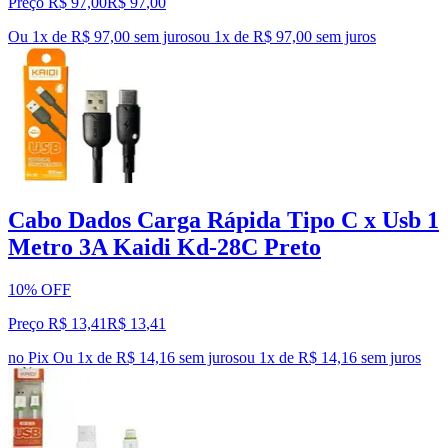
Preço R$ 97,00
R$
97
,
00
Ou 1x de R$ 97,00 sem juros
ou
1
x de
R$ 97,00
sem juros
Cabo Dados Carga Rápida Tipo C x Usb 1
Metro 3A Kaidi Kd-28C Preto
10% OFF
Preço R$ 13,41
R$
13
,
41
no Pix
Ou 1x de R$ 14,16 sem juros
ou
1
x de
R$ 14,16
sem juros