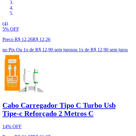
(4)
5% OFF
Preço R$ 12,26
R$
12
,
26
no Pix
Ou 1x de R$ 12,90 sem juros
ou
1
x de
R$ 12,90
sem juros
Cabo Carregador Tipo C Turbo Usb
Tipe-c Reforçado 2 Metros C
14% OFF