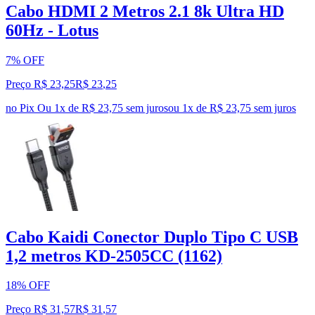
Cabo HDMI 2 Metros 2.1 8k Ultra HD
60Hz - Lotus
7% OFF
Preço R$ 23,25
R$
23
,
25
no Pix
Ou 1x de R$ 23,75 sem juros
ou
1
x de
R$ 23,75
sem juros
Cabo Kaidi Conector Duplo Tipo C USB
1,2 metros KD-2505CC (1162)
18% OFF
Preço R$ 31,57
R$
31
,
57