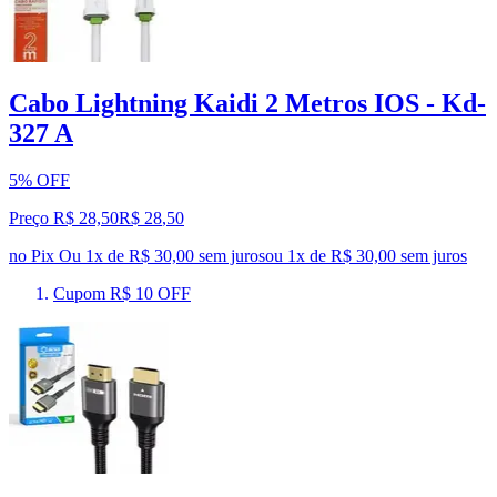
Cabo Lightning Kaidi 2 Metros IOS - Kd-
327 A
5% OFF
Preço R$ 28,50
R$
28
,
50
no Pix
Ou 1x de R$ 30,00 sem juros
ou
1
x de
R$ 30,00
sem juros
Cupom R$ 10 OFF