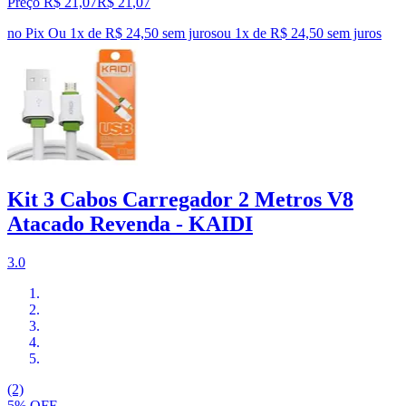
Preço R$ 21,07
R$
21
,
07
no Pix
Ou 1x de R$ 24,50 sem juros
ou
1
x de
R$ 24,50
sem juros
Kit 3 Cabos Carregador 2 Metros V8
Atacado Revenda - KAIDI
3.0
(2)
5% OFF