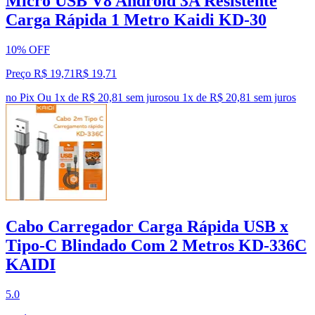
Micro USB V8 Android 3A Resistente
Carga Rápida 1 Metro Kaidi KD-30
10% OFF
Preço R$ 19,71
R$
19
,
71
no Pix
Ou 1x de R$ 20,81 sem juros
ou
1
x de
R$ 20,81
sem juros
Cabo Carregador Carga Rápida USB x
Tipo-C Blindado Com 2 Metros KD-336C
KAIDI
5.0