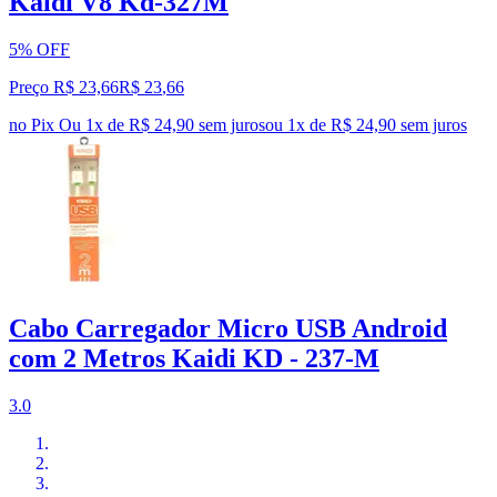
Kaidi V8 Kd-327M
5% OFF
Preço R$ 23,66
R$
23
,
66
no Pix
Ou 1x de R$ 24,90 sem juros
ou
1
x de
R$ 24,90
sem juros
Cabo Carregador Micro USB Android
com 2 Metros Kaidi KD - 237-M
3.0