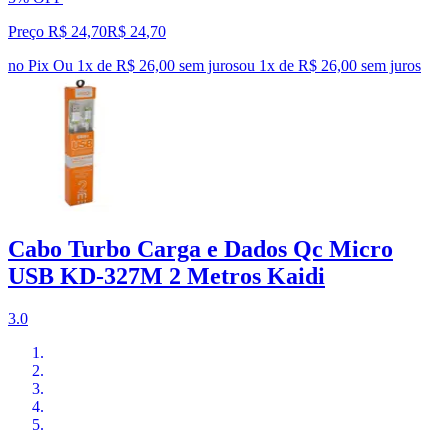
Preço R$ 24,70
R$
24
,
70
no Pix
Ou 1x de R$ 26,00 sem juros
ou
1
x de
R$ 26,00
sem juros
Cabo Turbo Carga e Dados Qc Micro
USB KD-327M 2 Metros Kaidi
3.0