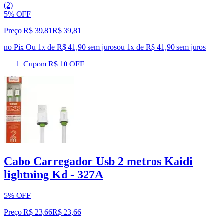
(2)
5% OFF
Preço R$ 39,81
R$
39
,
81
no Pix
Ou 1x de R$ 41,90 sem juros
ou
1
x de
R$ 41,90
sem juros
Cupom R$ 10 OFF
Cabo Carregador Usb 2 metros Kaidi
lightning Kd - 327A
5% OFF
Preço R$ 23,66
R$
23
,
66