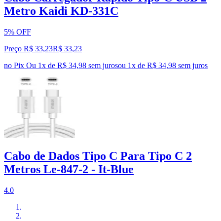
Metro Kaidi KD-331C
5% OFF
Preço R$ 33,23
R$
33
,
23
no Pix
Ou 1x de R$ 34,98 sem juros
ou
1
x de
R$ 34,98
sem juros
Cabo de Dados Tipo C Para Tipo C 2
Metros Le-847-2 - It-Blue
4.0