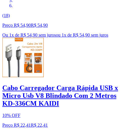
(18)
Preço R$ 54,90
R$
54
,
90
Ou 1x de R$ 54,90 sem juros
ou
1
x de
R$ 54,90
sem juros
Cabo Carregador Carga Rápida USB x
Micro Usb V8 Blindado Com 2 Metros
KD-336CM KAIDI
10% OFF
Preço R$ 22,41
R$
22
,
41