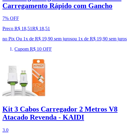
Carregamento Rápido com Gancho
7% OFF
Preço R$ 18,51
R$
18
,
51
no Pix
Ou 1x de R$ 19,90 sem juros
ou
1
x de
R$ 19,90
sem juros
Cupom R$ 10 OFF
Kit 3 Cabos Carregador 2 Metros V8
Atacado Revenda - KAIDI
3.0