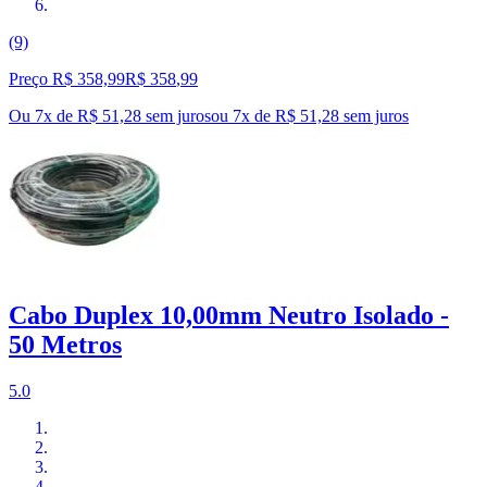
(9)
Preço R$ 358,99
R$
358
,
99
Ou 7x de R$ 51,28 sem juros
ou
7
x de
R$ 51,28
sem juros
Cabo Duplex 10,00mm Neutro Isolado -
50 Metros
5.0