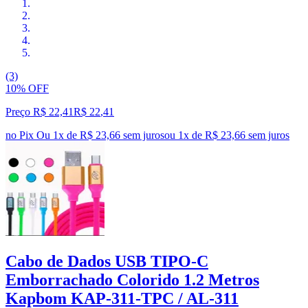
(3)
10% OFF
Preço R$ 22,41
R$
22
,
41
no Pix
Ou 1x de R$ 23,66 sem juros
ou
1
x de
R$ 23,66
sem juros
Cabo de Dados USB TIPO-C
Emborrachado Colorido 1.2 Metros
Kapbom KAP-311-TPC / AL-311