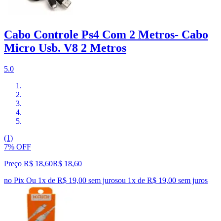
Cabo Controle Ps4 Com 2 Metros- Cabo
Micro Usb. V8 2 Metros
5.0
(1)
7% OFF
Preço R$ 18,60
R$
18
,
60
no Pix
Ou 1x de R$ 19,00 sem juros
ou
1
x de
R$ 19,00
sem juros