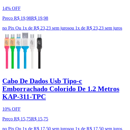
14% OFF
Preço R$ 19,98
R$
19
,
98
no Pix
Ou 1x de R$ 23,23 sem juros
ou
1
x de
R$ 23,23
sem juros
Cabo De Dados Usb Tipo-c
Emborrachado Colorido De 1.2 Metros
KAP-311-TPC
10% OFF
Preço R$ 15,75
R$
15
,
75
no Pix
Ou 1x de R$ 17,50 sem juros
ou
1
x de
R$ 17,50
sem juros