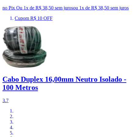
no Pix
Ou 1x de R$ 38,50 sem juros
ou
1
x de
R$ 38,50
sem juros
Cupom R$ 10 OFF
Cabo Duplex 16,00mm Neutro Isolado -
100 Metros
3.7