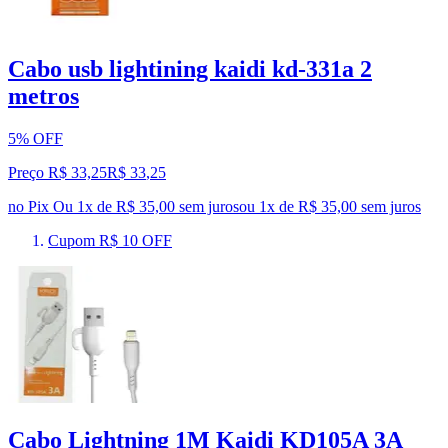
Cabo usb lightining kaidi kd-331a 2
metros
5% OFF
Preço R$ 33,25
R$
33
,
25
no Pix
Ou 1x de R$ 35,00 sem juros
ou
1
x de
R$ 35,00
sem juros
Cupom R$ 10 OFF
Cabo Lightning 1M Kaidi KD105A 3A