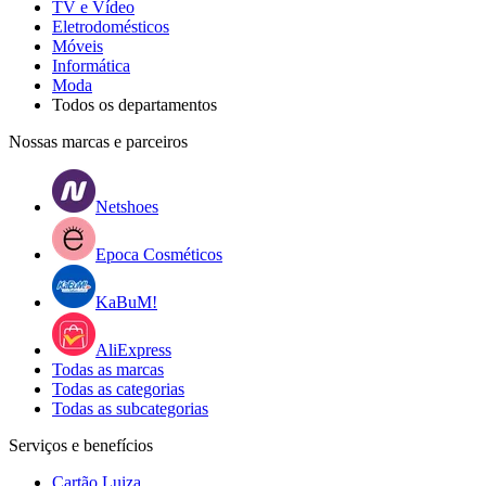
TV e Vídeo
Eletrodomésticos
Móveis
Informática
Moda
Todos os departamentos
Nossas marcas e parceiros
Netshoes
Epoca Cosméticos
KaBuM!
AliExpress
Todas as marcas
Todas as categorias
Todas as subcategorias
Serviços e benefícios
Cartão Luiza