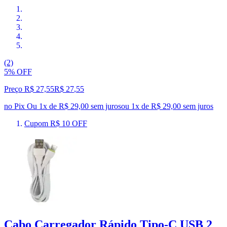
(2)
5% OFF
Preço R$ 27,55
R$
27
,
55
no Pix
Ou 1x de R$ 29,00 sem juros
ou
1
x de
R$ 29,00
sem juros
Cupom R$ 10 OFF
Cabo Carregador Rápido Tipo-C USB 2