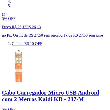
(2)
5% OFF
Preço R$ 26,13
R$
26
,
13
no Pix
Ou 1x de R$ 27,50 sem juros
ou
1
x de
R$ 27,50
sem juros
Cupom R$ 10 OFF
Cabo Carregador Micro USB Android
com 2 Metros Kaidi KD - 237-M
5% OFF