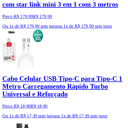
com star link mini 3 em 1 com 3 metros
Preço R$ 179,99
R$
179
,
99
Ou 1x de R$ 179,99 sem juros
ou
1
x de
R$ 179,99
sem juros
Cabo Celular USB Tipo-C para Tipo-C 1
Metro Carregamento Rápido Turbo
Universal e Reforçado
Preço R$ 18,90
R$
18
,
90
Ou 1x de R$ 17,39 sem juros
ou
1
x de
R$ 17,39
sem juros