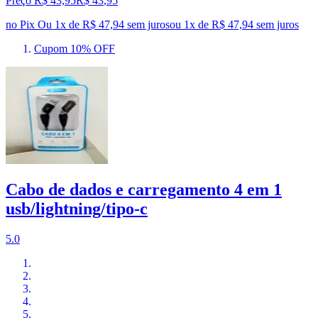
Preço R$ 43,95
R$
43
,
95
no Pix
Ou 1x de R$ 47,94 sem juros
ou
1
x de
R$ 47,94
sem juros
Cupom 10% OFF
Cabo de dados e carregamento 4 em 1
usb/lightning/tipo-c
5.0