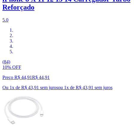
Reforçado
5.0
(84)
10% OFF
Preço R$ 44,91
R$
44
,
91
Ou 1x de R$ 43,91 sem juros
ou
1
x de
R$ 43,91
sem juros