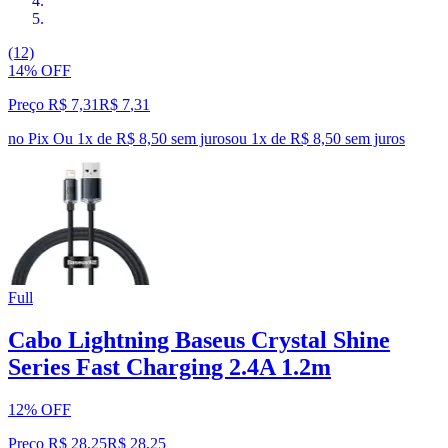
(12)
14% OFF
Preço R$ 7,31
R$
7
,
31
no Pix
Ou 1x de R$ 8,50 sem juros
ou
1
x de
R$ 8,50
sem juros
Full
Cabo Lightning Baseus Crystal Shine
Series Fast Charging 2.4A 1.2m
12% OFF
Preço R$ 28,25
R$
28
,
25