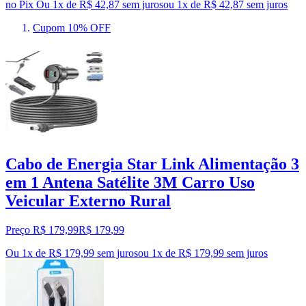
no Pix
Ou 1x de R$ 42,87 sem juros
ou
1
x de
R$ 42,87
sem juros
Cupom 10% OFF
Cabo de Energia Star Link Alimentação 3
em 1 Antena Satélite 3M Carro Uso
Veicular Externo Rural
Preço R$ 179,99
R$
179
,
99
Ou 1x de R$ 179,99 sem juros
ou
1
x de
R$ 179,99
sem juros