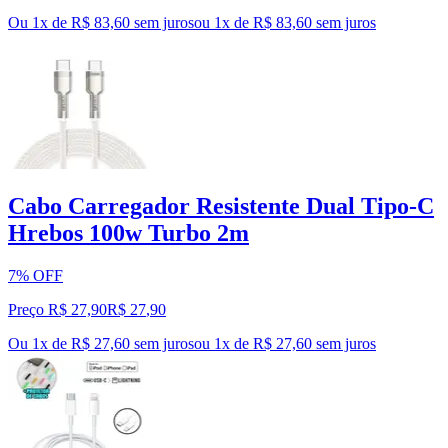
Ou 1x de R$ 83,60 sem juros
ou
1
x de
R$ 83,60
sem juros
Cabo Carregador Resistente Dual Tipo-C
Hrebos 100w Turbo 2m
7% OFF
Preço R$ 27,90
R$
27
,
90
Ou 1x de R$ 27,60 sem juros
ou
1
x de
R$ 27,60
sem juros