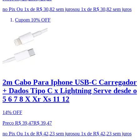
no Pix
Ou 1x de R$ 30,82 sem juros
ou
1
x de
R$ 30,82
sem juros
Cupom 10% OFF
2m Cabo Para Iphone USB-C Carregador
+ Dados Tipo C x Lightning Serve desde o
5 6 7 8 X Xr Xs 11 12
14% OFF
Preço R$ 39,47
R$
39
,
47
no Pix
Ou 1x de R$ 42,23 sem juros
ou
1
x de
R$ 42,23
sem juros