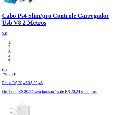
Cabo Ps4 Slim/pro Controle Carregador
Usb V8 2 Metros
5.0
(6)
7% OFF
Preço R$ 20,46
R$
20
,
46
Ou 1x de R$ 20,24 sem juros
ou
1
x de
R$ 20,24
sem juros