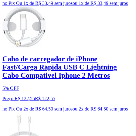
no Pix
Ou 1x de R$ 33,49 sem juros
ou
1
x de
R$ 33,49
sem juros
Cabo de carregador de iPhone
Fast/Carga Rápida USB C Lightning
Cabo Compativel Iphone 2 Metros
5% OFF
Preço R$ 122,55
R$
122
,
55
no Pix
Ou 2x de R$ 64,50 sem juros
ou
2
x de
R$ 64,50
sem juros