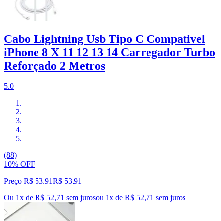
Cabo Lightning Usb Tipo C Compativel
iPhone 8 X 11 12 13 14 Carregador Turbo
Reforçado 2 Metros
5.0
(88)
10% OFF
Preço R$ 53,91
R$
53
,
91
Ou 1x de R$ 52,71 sem juros
ou
1
x de
R$ 52,71
sem juros