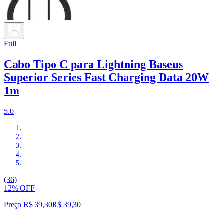
Full
Cabo Tipo C para Lightning Baseus
Superior Series Fast Charging Data 20W
1m
5.0
(36)
12% OFF
Preço R$ 39,30
R$
39
,
30