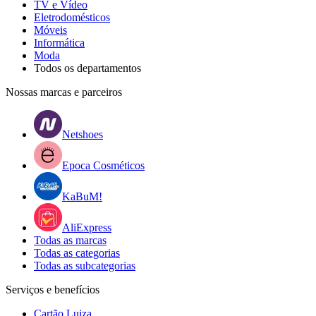
TV e Vídeo
Eletrodomésticos
Móveis
Informática
Moda
Todos os departamentos
Nossas marcas e parceiros
Netshoes
Epoca Cosméticos
KaBuM!
AliExpress
Todas as marcas
Todas as categorias
Todas as subcategorias
Serviços e benefícios
Cartão Luiza