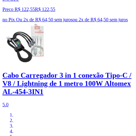
Preço R$ 122,55
R$
122
,
55
no Pix
Ou 2x de R$ 64,50 sem juros
ou
2
x de
R$ 64,50
sem juros
Cabo Carregador 3 in 1 conexão Tipo-C /
V8 / Lightning de 1 metro 100W Altomex
AL-454-3IN1
5.0