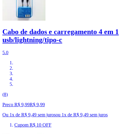
Cabo de dados e carregamento 4 em 1
usb/lightning/tipo-c
5.0
(8)
Preço R$ 9,99
R$
9
,
99
Ou 1x de R$ 9,49 sem juros
ou
1
x de
R$ 9,49
sem juros
Cupom R$ 10 OFF