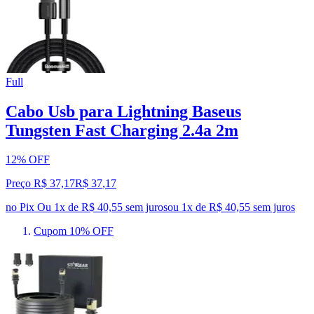
Full
Cabo Usb para Lightning Baseus
Tungsten Fast Charging 2.4a 2m
12% OFF
Preço R$ 37,17
R$
37
,
17
no Pix
Ou 1x de R$ 40,55 sem juros
ou
1
x de
R$ 40,55
sem juros
Cupom 10% OFF