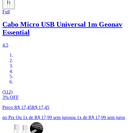
Full
Cabo Micro USB Universal 1m Geonav
Essential
4.5
(512)
3% OFF
Preço R$ 17,45
R$
17
,
45
no Pix
Ou 1x de R$ 17,99 sem juros
ou
1
x de
R$ 17,99
sem juros