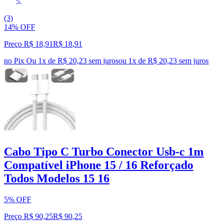
(3)
14% OFF
Preço R$ 18,91
R$
18
,
91
no Pix
Ou 1x de R$ 20,23 sem juros
ou
1
x de
R$ 20,23
sem juros
Cabo Tipo C Turbo Conector Usb-c 1m
Compatível iPhone 15 / 16 Reforçado
Todos Modelos 15 16
5% OFF
Preço R$ 90,25
R$
90
,
25