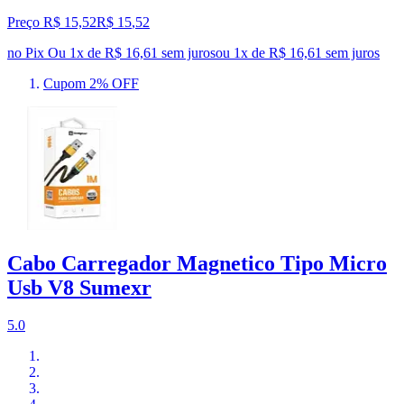
Preço R$ 15,52
R$
15
,
52
no Pix
Ou 1x de R$ 16,61 sem juros
ou
1
x de
R$ 16,61
sem juros
Cupom 2% OFF
Cabo Carregador Magnetico Tipo Micro
Usb V8 Sumexr
5.0