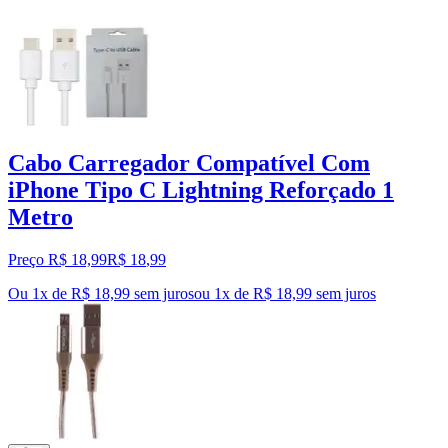
Cabo Carregador Compatível Com
iPhone Tipo C Lightning Reforçado 1
Metro
Preço R$ 18,99
R$
18
,
99
Ou 1x de R$ 18,99 sem juros
ou
1
x de
R$ 18,99
sem juros