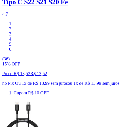
Tipo C S22 S21 S20 Fe
4.7
(36)
15% OFF
Preço R$ 13,52
R$
13
,
52
no Pix
Ou 1x de R$ 13,99 sem juros
ou
1
x de
R$ 13,99
sem juros
Cupom R$ 10 OFF