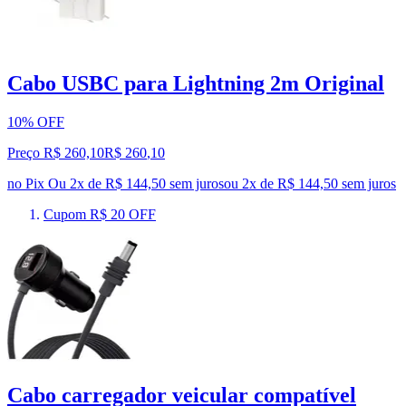
Cabo USBC para Lightning 2m Original
10% OFF
Preço R$ 260,10
R$
260
,
10
no Pix
Ou 2x de R$ 144,50 sem juros
ou
2
x de
R$ 144,50
sem juros
Cupom R$ 20 OFF
Cabo carregador veicular compatível