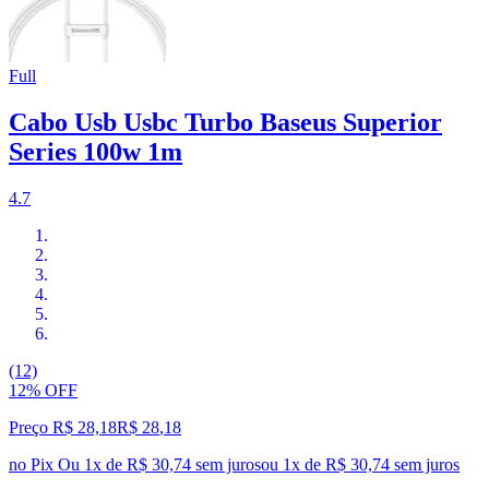
Full
Cabo Usb Usbc Turbo Baseus Superior
Series 100w 1m
4.7
(12)
12% OFF
Preço R$ 28,18
R$
28
,
18
no Pix
Ou 1x de R$ 30,74 sem juros
ou
1
x de
R$ 30,74
sem juros