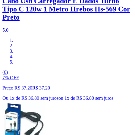
Cabo Usb Carregador E Dados Turbo
Tipo C 120w 1 Metro Hrebos Hs-569 Cor
Preto
5.0
(6)
7% OFF
Preço R$ 37,20
R$
37
,
20
Ou 1x de R$ 36,80 sem juros
ou
1
x de
R$ 36,80
sem juros