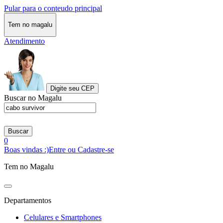
Pular para o conteudo principal
Tem no magalu
Atendimento
Digite seu CEP
Buscar no Magalu
Buscar
0
Boas vindas :)
Entre ou Cadastre-se
Tem no Magalu
Departamentos
Celulares e Smartphones