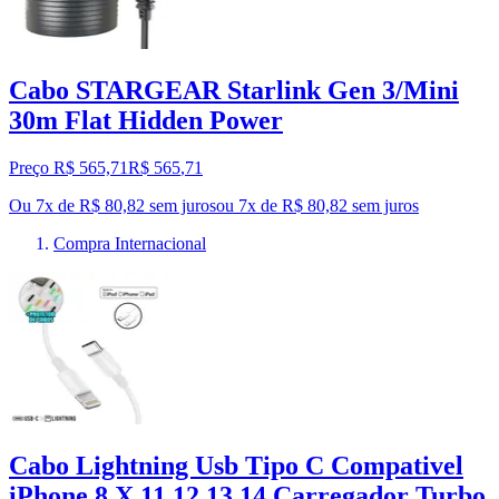
Cabo STARGEAR Starlink Gen 3/Mini
30m Flat Hidden Power
Preço R$ 565,71
R$
565
,
71
Ou 7x de R$ 80,82 sem juros
ou
7
x de
R$ 80,82
sem juros
Compra Internacional
Cabo Lightning Usb Tipo C Compativel
iPhone 8 X 11 12 13 14 Carregador Turbo