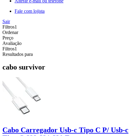
Alterar e-mail ou telefone
Fale com lojista
Sair
Filtros
1
Ordenar
Preço
Avaliação
Filtros
1
Resultados para
cabo survivor
Cabo Carregador Usb-c Tipo C P/ Usb-c