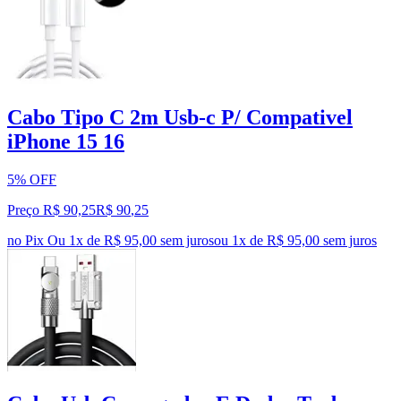
Cabo Tipo C 2m Usb-c P/ Compativel
iPhone 15 16
5% OFF
Preço R$ 90,25
R$
90
,
25
no Pix
Ou 1x de R$ 95,00 sem juros
ou
1
x de
R$ 95,00
sem juros