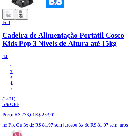
Full
Cadeira de Alimentação Portátil Cosco
Kids Pop 3 Níveis de Altura até 15kg
4.8
(1491)
5% OFF
Preço R$ 233,61
R$
233
,
61
no Pix
Ou 3x de R$ 81,97 sem juros
ou
3
x de
R$ 81,97
sem juros