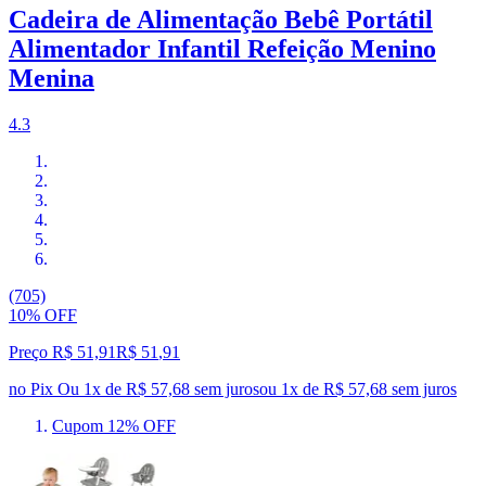
Cadeira de Alimentação Bebê Portátil
Alimentador Infantil Refeição Menino
Menina
4.3
(705)
10% OFF
Preço R$ 51,91
R$
51
,
91
no Pix
Ou 1x de R$ 57,68 sem juros
ou
1
x de
R$ 57,68
sem juros
Cupom 12% OFF