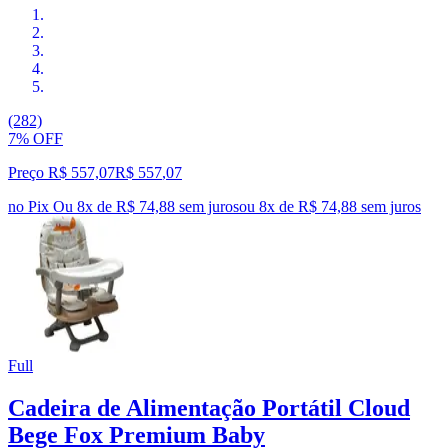
(282)
7% OFF
Preço R$ 557,07
R$
557
,
07
no Pix
Ou 8x de R$ 74,88 sem juros
ou
8
x de
R$ 74,88
sem juros
Full
Cadeira de Alimentação Portátil Cloud
Bege Fox Premium Baby