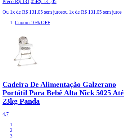
Preço R$ 131,05
R$
131
,
05
Ou 1x de R$ 131,05 sem juros
ou
1
x de
R$ 131,05
sem juros
Cupom 10% OFF
Cadeira De Alimentação Galzerano
Portátil Para Bebê Alta Nick 5025 Até
23kg Panda
4.7