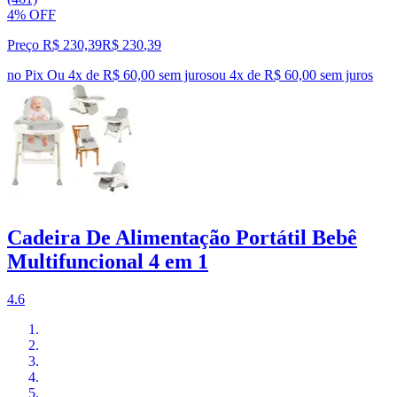
4% OFF
Preço R$ 230,39
R$
230
,
39
no Pix
Ou 4x de R$ 60,00 sem juros
ou
4
x de
R$ 60,00
sem juros
Cadeira De Alimentação Portátil Bebê
Multifuncional 4 em 1
4.6