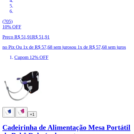
(705)
10% OFF
Preço R$ 51,91
R$
51
,
91
no Pix
Ou 1x de R$ 57,68 sem juros
ou
1
x de
R$ 57,68
sem juros
Cupom 12% OFF
+1
Cadeirinha de Alimentação Mesa Portátil