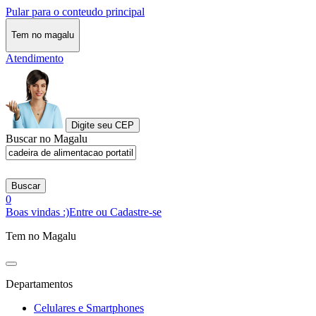
Pular para o conteudo principal
Tem no magalu
Atendimento
Digite seu CEP
Buscar no Magalu
Buscar
0
Boas vindas :)
Entre ou Cadastre-se
Tem no Magalu
Departamentos
Celulares e Smartphones