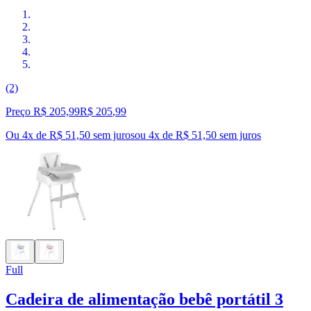
(2)
Preço R$ 205,99
R$
205
,
99
Ou 4x de R$ 51,50 sem juros
ou
4
x de
R$ 51,50
sem juros
Full
Cadeira de alimentação bebê portátil 3