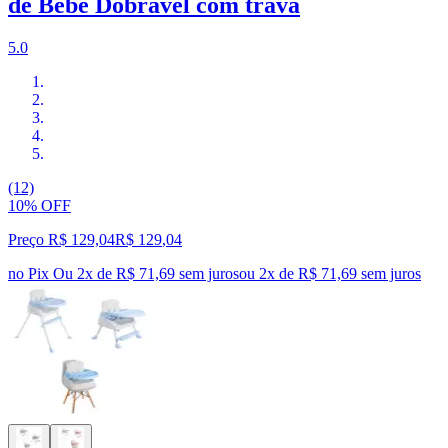
de Bebê Dobrável com trava
5.0
(12)
10% OFF
Preço R$ 129,04
R$
129
,
04
no Pix
Ou 2x de R$ 71,69 sem juros
ou
2
x de
R$ 71,69
sem juros