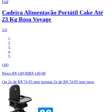
Full
Cadeira Alimentação Portátil Cake Até
23 Kg Rosa Voyage
5.0
(18)
Preço R$ 149,90
R$
149
,
90
Ou 2x de R$ 74,95 sem juros
ou
2
x de
R$ 74,95
sem juros