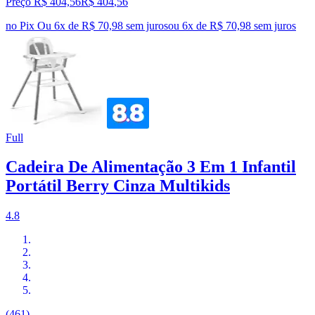
Preço R$ 404,56
R$
404
,
56
no Pix
Ou 6x de R$ 70,98 sem juros
ou
6
x de
R$ 70,98
sem juros
Full
Cadeira De Alimentação 3 Em 1 Infantil
Portátil Berry Cinza Multikids
4.8
(461)