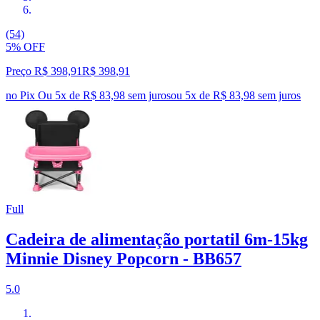
(54)
5% OFF
Preço R$ 398,91
R$
398
,
91
no Pix
Ou 5x de R$ 83,98 sem juros
ou
5
x de
R$ 83,98
sem juros
Full
Cadeira de alimentação portatil 6m-15kg
Minnie Disney Popcorn - BB657
5.0