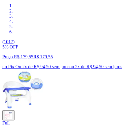
(1017)
5% OFF
Preço R$ 179,55
R$
179
,
55
no Pix
Ou 2x de R$ 94,50 sem juros
ou
2
x de
R$ 94,50
sem juros
Full