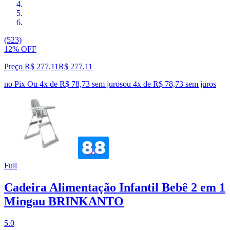
(523)
12% OFF
Preço R$ 277,11
R$
277
,
11
no Pix
Ou 4x de R$ 78,73 sem juros
ou
4
x de
R$ 78,73
sem juros
Full
Cadeira Alimentação Infantil Bebê 2 em 1
Mingau BRINKANTO
5.0