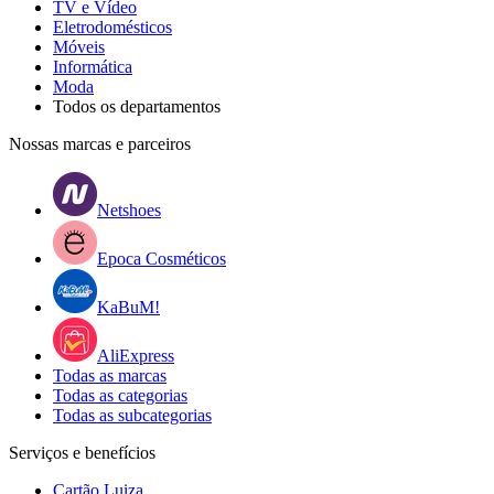
TV e Vídeo
Eletrodomésticos
Móveis
Informática
Moda
Todos os departamentos
Nossas marcas e parceiros
Netshoes
Epoca Cosméticos
KaBuM!
AliExpress
Todas as marcas
Todas as categorias
Todas as subcategorias
Serviços e benefícios
Cartão Luiza