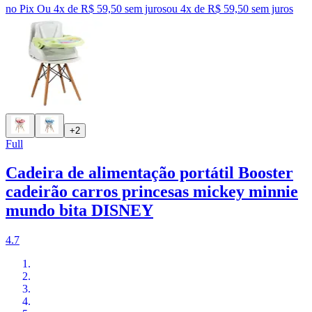
no Pix
Ou 4x de R$ 59,50 sem juros
ou
4
x de
R$ 59,50
sem juros
+2
Full
Cadeira de alimentação portátil Booster
cadeirão carros princesas mickey minnie
mundo bita DISNEY
4.7