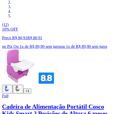
(12)
10% OFF
Preço R$ 80,91
R$
80
,
91
no Pix
Ou 1x de R$ 89,90 sem juros
ou
1
x de
R$ 89,90
sem juros
+1
Full
Cadeira de Alimentação Portátil Cosco
Kids Smart 2 Posições de Altura 6 meses