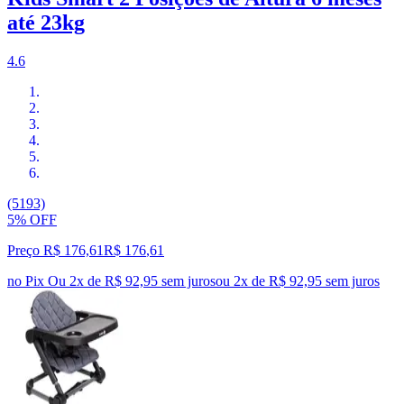
até 23kg
4.6
(5193)
5% OFF
Preço R$ 176,61
R$
176
,
61
no Pix
Ou 2x de R$ 92,95 sem juros
ou
2
x de
R$ 92,95
sem juros