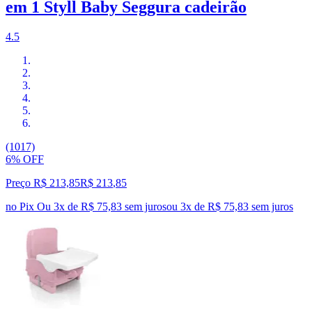
em 1 Styll Baby Seggura cadeirão
4.5
(1017)
6% OFF
Preço R$ 213,85
R$
213
,
85
no Pix
Ou 3x de R$ 75,83 sem juros
ou
3
x de
R$ 75,83
sem juros