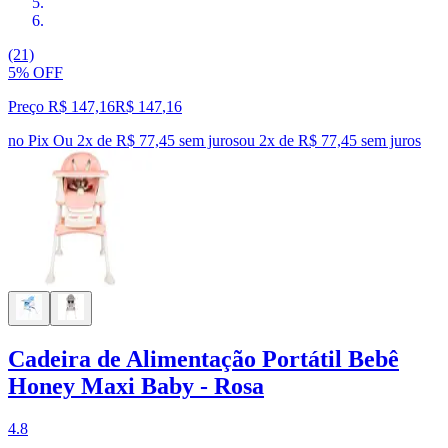
(21)
5% OFF
Preço R$ 147,16
R$
147
,
16
no Pix
Ou 2x de R$ 77,45 sem juros
ou
2
x de
R$ 77,45
sem juros
Cadeira de Alimentação Portátil Bebê
Honey Maxi Baby - Rosa
4.8