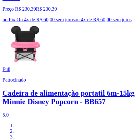
Preço R$ 230,39
R$
230
,
39
no Pix
Ou 4x de R$ 60,00 sem juros
ou
4
x de
R$ 60,00
sem juros
Full
Patrocinado
Cadeira de alimentação portatil 6m-15kg
Minnie Disney Popcorn - BB657
5.0