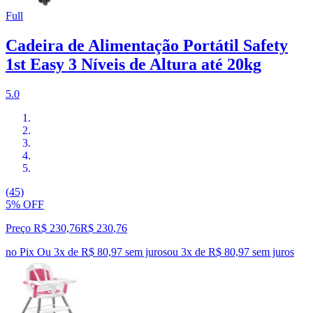
Full
Cadeira de Alimentação Portátil Safety
1st Easy 3 Níveis de Altura até 20kg
5.0
(45)
5% OFF
Preço R$ 230,76
R$
230
,
76
no Pix
Ou 3x de R$ 80,97 sem juros
ou
3
x de
R$ 80,97
sem juros