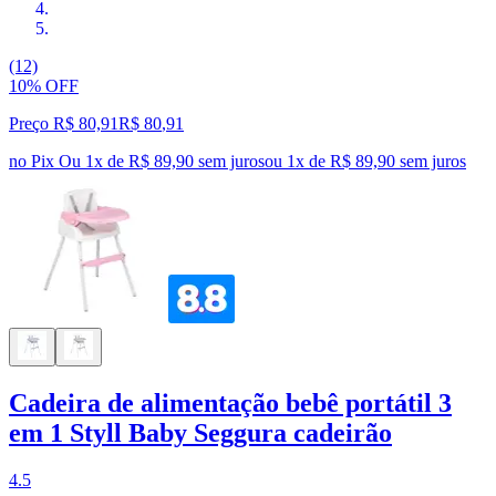
(12)
10% OFF
Preço R$ 80,91
R$
80
,
91
no Pix
Ou 1x de R$ 89,90 sem juros
ou
1
x de
R$ 89,90
sem juros
Cadeira de alimentação bebê portátil 3
em 1 Styll Baby Seggura cadeirão
4.5