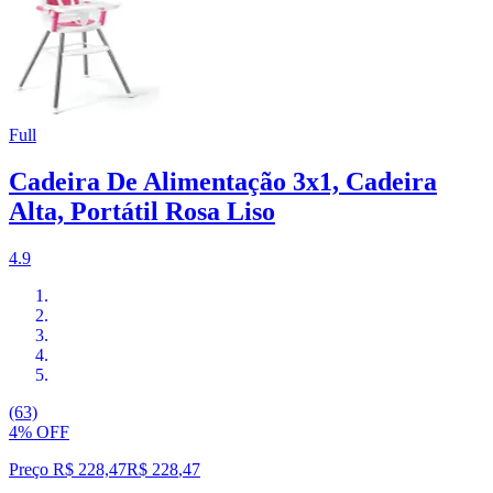
Full
Cadeira De Alimentação 3x1, Cadeira
Alta, Portátil Rosa Liso
4.9
(63)
4% OFF
Preço R$ 228,47
R$
228
,
47