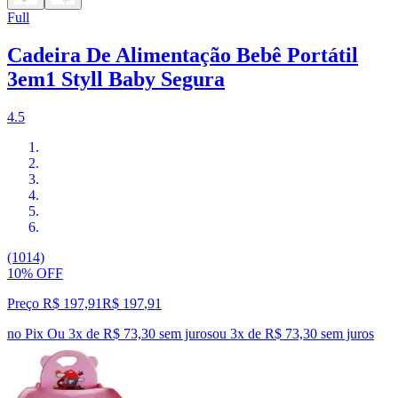
Full
Cadeira De Alimentação Bebê Portátil
3em1 Styll Baby Segura
4.5
(1014)
10% OFF
Preço R$ 197,91
R$
197
,
91
no Pix
Ou 3x de R$ 73,30 sem juros
ou
3
x de
R$ 73,30
sem juros