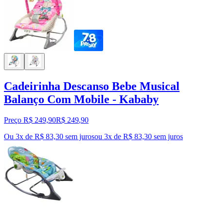
Cadeirinha Descanso Bebe Musical
Balanço Com Mobile - Kababy
Preço R$ 249,90
R$
249
,
90
Ou 3x de R$ 83,30 sem juros
ou
3
x de
R$ 83,30
sem juros