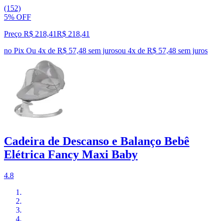
(152)
5% OFF
Preço R$ 218,41
R$
218
,
41
no Pix
Ou 4x de R$ 57,48 sem juros
ou
4
x de
R$ 57,48
sem juros
Cadeira de Descanso e Balanço Bebê
Elétrica Fancy Maxi Baby
4.8