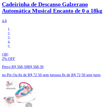
Cadeirinha de Descanso Galzerano
Automática Musical Encanto de 0 a 18kg
4.8
(38)
2% OFF
Preço R$ 568,39
R$
568
,
39
no Pix
Ou 8x de R$ 72,50 sem juros
ou
8
x de
R$ 72,50
sem juros