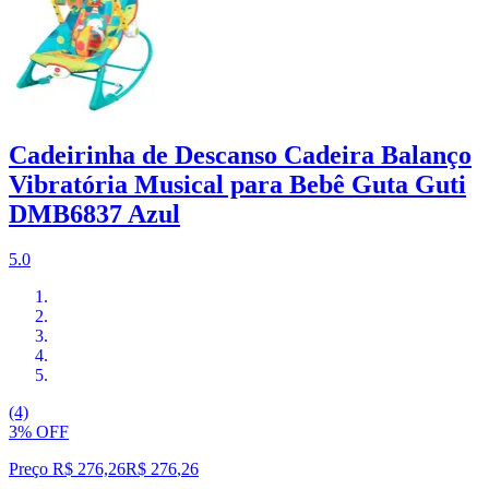
Cadeirinha de Descanso Cadeira Balanço
Vibratória Musical para Bebê Guta Guti
DMB6837 Azul
5.0
(4)
3% OFF
Preço R$ 276,26
R$
276
,
26