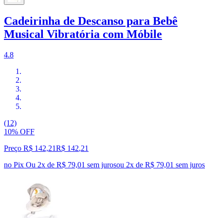
Cadeirinha de Descanso para Bebê
Musical Vibratória com Móbile
4.8
(12)
10% OFF
Preço R$ 142,21
R$
142
,
21
no Pix
Ou 2x de R$ 79,01 sem juros
ou
2
x de
R$ 79,01
sem juros