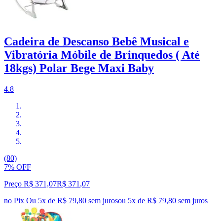
Cadeira de Descanso Bebê Musical e
Vibratória Móbile de Brinquedos ( Até
18kgs) Polar Bege Maxi Baby
4.8
(80)
7% OFF
Preço R$ 371,07
R$
371
,
07
no Pix
Ou 5x de R$ 79,80 sem juros
ou
5
x de
R$ 79,80
sem juros