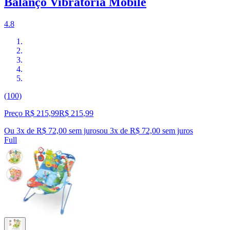
Balanço Vibratória Mobile
4.8
(100)
Preço R$ 215,99
R$
215
,
99
Ou 3x de R$ 72,00 sem juros
ou
3
x de
R$ 72,00
sem juros
Full