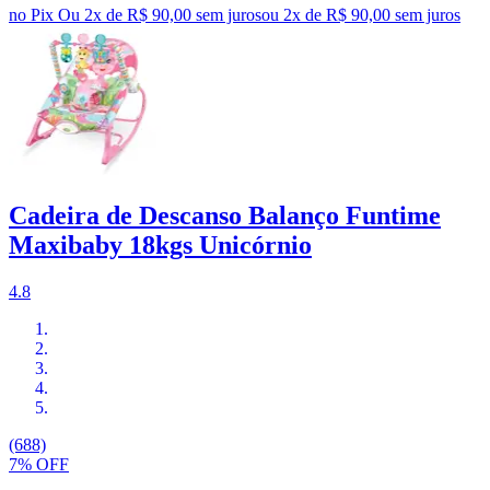
no Pix
Ou 2x de R$ 90,00 sem juros
ou
2
x de
R$ 90,00
sem juros
Cadeira de Descanso Balanço Funtime
Maxibaby 18kgs Unicórnio
4.8
(688)
7% OFF