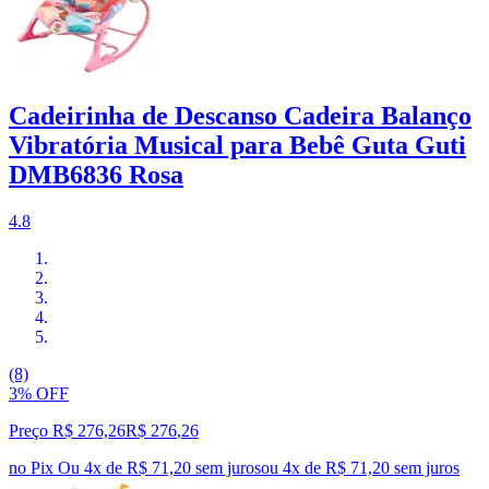
Cadeirinha de Descanso Cadeira Balanço
Vibratória Musical para Bebê Guta Guti
DMB6836 Rosa
4.8
(8)
3% OFF
Preço R$ 276,26
R$
276
,
26
no Pix
Ou 4x de R$ 71,20 sem juros
ou
4
x de
R$ 71,20
sem juros