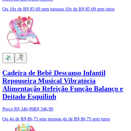
Ou 10x de R$ 85,69 sem juros
ou
10
x de
R$ 85,69
sem juros
Cadeira de Bebê Descanso Infantil
Repouseira Musical Vibratória
Alimentação Refeição Função Balanço e
Deitado Esquilinh
Preço R$ 346,99
R$
346
,
99
Ou 4x de R$ 86,75 sem juros
ou
4
x de
R$ 86,75
sem juros