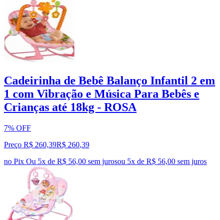
Cadeirinha de Bebê Balanço Infantil 2 em
1 com Vibração e Música Para Bebês e
Crianças até 18kg - ROSA
7% OFF
Preço R$ 260,39
R$
260
,
39
no Pix
Ou 5x de R$ 56,00 sem juros
ou
5
x de
R$ 56,00
sem juros