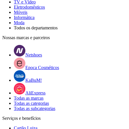
TV e Vídeo
Eletrodomésticos
Móveis
Informática
Moda
Todos os departamentos
Nossas marcas e parceiros
Netshoes
Epoca Cosméticos
KaBuM!
AliExpress
Todas as marcas
Todas as categorias
Todas as subcategorias
Serviços e benefícios
Cartão Luiza