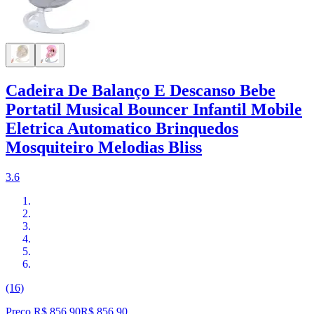
Cadeira De Balanço E Descanso Bebe
Portatil Musical Bouncer Infantil Mobile
Eletrica Automatico Brinquedos
Mosquiteiro Melodias Bliss
3.6
(16)
Preço R$ 856,90
R$
856
,
90