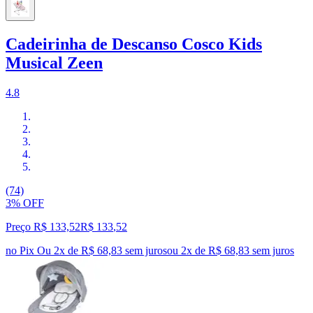
Cadeirinha de Descanso Cosco Kids
Musical Zeen
4.8
(74)
3% OFF
Preço R$ 133,52
R$
133
,
52
no Pix
Ou 2x de R$ 68,83 sem juros
ou
2
x de
R$ 68,83
sem juros