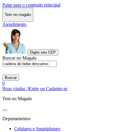
Pular para o conteudo principal
Tem no magalu
Atendimento
Digite seu CEP
Buscar no Magalu
Buscar
0
Boas vindas :)
Entre ou Cadastre-se
Tem no Magalu
Departamentos
Celulares e Smartphones