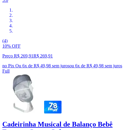
5.0
(4)
10% OFF
Preço R$ 269,91
R$
269
,
91
no Pix
Ou 6x de R$ 49,98 sem juros
ou
6
x de
R$ 49,98
sem juros
Full
Cadeirinha Musical de Balanço Bebê