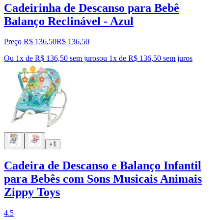
Cadeirinha de Descanso para Bebê
Balanço Reclinável - Azul
Preço R$ 136,50
R$
136
,
50
Ou 1x de R$ 136,50 sem juros
ou
1
x de
R$ 136,50
sem juros
+1
Cadeira de Descanso e Balanço Infantil
para Bebês com Sons Musicais Animais
Zippy Toys
4.5