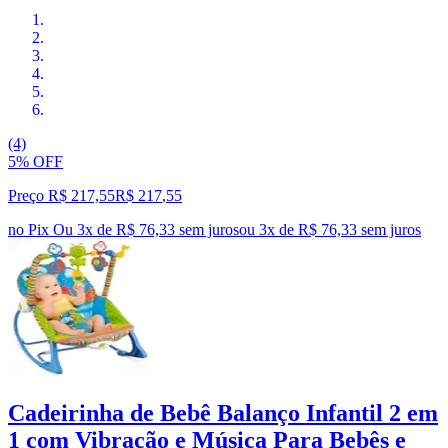
(4)
5% OFF
Preço R$ 217,55
R$
217
,
55
no Pix
Ou 3x de R$ 76,33 sem juros
ou
3
x de
R$ 76,33
sem juros
Cadeirinha de Bebê Balanço Infantil 2 em
1 com Vibração e Música Para Bebês e