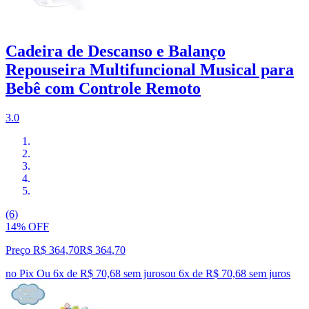
Cadeira de Descanso e Balanço
Repouseira Multifuncional Musical para
Bebê com Controle Remoto
3.0
(6)
14% OFF
Preço R$ 364,70
R$
364
,
70
no Pix
Ou 6x de R$ 70,68 sem juros
ou
6
x de
R$ 70,68
sem juros