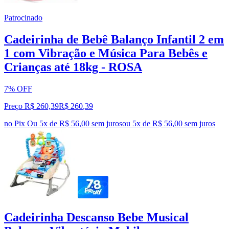
Patrocinado
Cadeirinha de Bebê Balanço Infantil 2 em
1 com Vibração e Música Para Bebês e
Crianças até 18kg - ROSA
7% OFF
Preço R$ 260,39
R$
260
,
39
no Pix
Ou 5x de R$ 56,00 sem juros
ou
5
x de
R$ 56,00
sem juros
Cadeirinha Descanso Bebe Musical