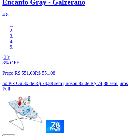
Encanto Gray - Galzerano
4.8
(38)
8% OFF
Preço R$ 551,08
R$
551
,
08
no Pix
Ou 8x de R$ 74,88 sem juros
ou
8
x de
R$ 74,88
sem juros
Full