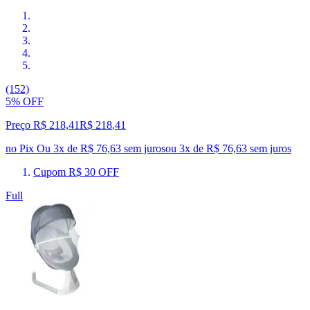
(152)
5% OFF
Preço R$ 218,41
R$
218
,
41
no Pix
Ou 3x de R$ 76,63 sem juros
ou
3
x de
R$ 76,63
sem juros
Cupom R$ 30 OFF
Full