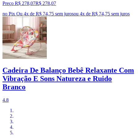
Preço R$ 278,07
R$
278
,
07
no Pix
Ou 4x de R$ 74,75 sem juros
ou
4
x de
R$ 74,75
sem juros
Cadeira De Balanço Bebê Relaxante Com
Vibração E Sons Natureza e Ruido
Branco
4.8