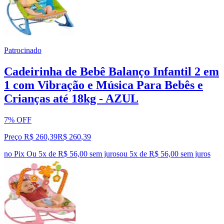
Patrocinado
Cadeirinha de Bebê Balanço Infantil 2 em
1 com Vibração e Música Para Bebês e
Crianças até 18kg - AZUL
7% OFF
Preço R$ 260,39
R$
260
,
39
no Pix
Ou 5x de R$ 56,00 sem juros
ou
5
x de
R$ 56,00
sem juros