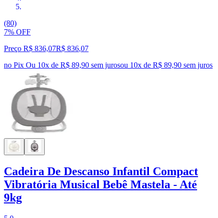
(80)
7% OFF
Preço R$ 836,07
R$
836
,
07
no Pix
Ou 10x de R$ 89,90 sem juros
ou
10
x de
R$ 89,90
sem juros
Cadeira De Descanso Infantil Compact
Vibratória Musical Bebê Mastela - Até
9kg