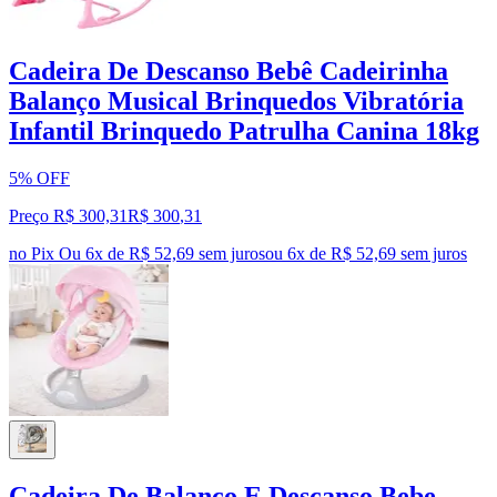
Cadeira De Descanso Bebê Cadeirinha
Balanço Musical Brinquedos Vibratória
Infantil Brinquedo Patrulha Canina 18kg
5% OFF
Preço R$ 300,31
R$
300
,
31
no Pix
Ou 6x de R$ 52,69 sem juros
ou
6
x de
R$ 52,69
sem juros
Cadeira De Balanço E Descanso Bebe