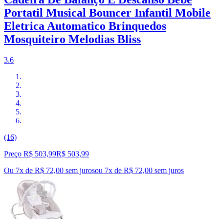
Portatil Musical Bouncer Infantil Mobile
Eletrica Automatico Brinquedos
Mosquiteiro Melodias Bliss
3.6
(16)
Preço R$ 503,99
R$
503
,
99
Ou 7x de R$ 72,00 sem juros
ou
7
x de
R$ 72,00
sem juros