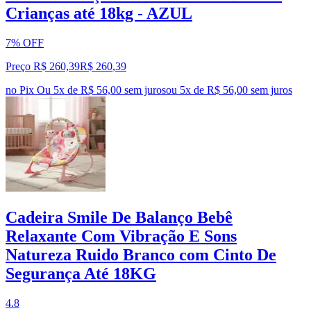
Crianças até 18kg - AZUL
7% OFF
Preço R$ 260,39
R$
260
,
39
no Pix
Ou 5x de R$ 56,00 sem juros
ou
5
x de
R$ 56,00
sem juros
Cadeira Smile De Balanço Bebê
Relaxante Com Vibração E Sons
Natureza Ruido Branco com Cinto De
Segurança Até 18KG
4.8