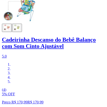
Cadeirinha Descanso do Bebê Balanço
com Som Cinto Ajustável
5.0
(4)
5% OFF
Preço R$ 170,99
R$
170
,
99