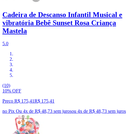
Cadeira de Descanso Infantil Musical e
vibratória Bebê Sunset Rosa Criança
Mastela
5.0
(10)
10% OFF
Preço R$ 175,41
R$
175
,
41
no Pix
Ou 4x de R$ 48,73 sem juros
ou
4
x de
R$ 48,73
sem juros