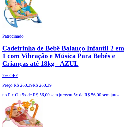
Patrocinado
Cadeirinha de Bebê Balanço Infantil 2 em
1 com Vibração e Música Para Bebês e
Crianças até 18kg - AZUL
7% OFF
Preço R$ 260,39
R$
260
,
39
no Pix
Ou 5x de R$ 56,00 sem juros
ou
5
x de
R$ 56,00
sem juros