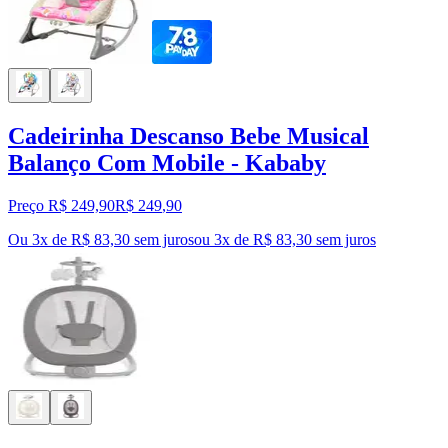
Cadeirinha Descanso Bebe Musical
Balanço Com Mobile - Kababy
Preço R$ 249,90
R$
249
,
90
Ou 3x de R$ 83,30 sem juros
ou
3
x de
R$ 83,30
sem juros