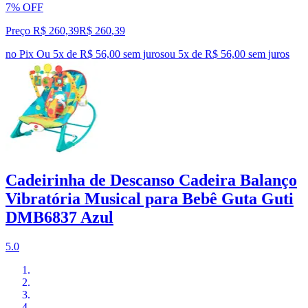
7% OFF
Preço R$ 260,39
R$
260
,
39
no Pix
Ou 5x de R$ 56,00 sem juros
ou
5
x de
R$ 56,00
sem juros
Cadeirinha de Descanso Cadeira Balanço
Vibratória Musical para Bebê Guta Guti
DMB6837 Azul
5.0