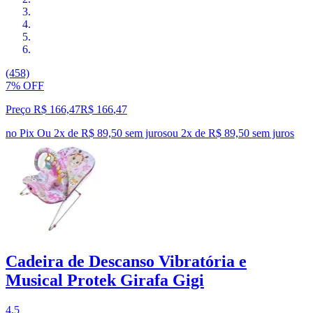
(458)
7% OFF
Preço R$ 166,47
R$
166
,
47
no Pix
Ou 2x de R$ 89,50 sem juros
ou
2
x de
R$ 89,50
sem juros
Cadeira de Descanso Vibratória e
Musical Protek Girafa Gigi
4.5