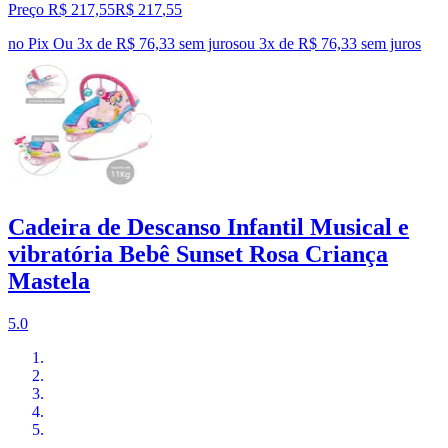
Preço R$ 217,55
R$
217
,
55
no Pix
Ou 3x de R$ 76,33 sem juros
ou
3
x de
R$ 76,33
sem juros
Cadeira de Descanso Infantil Musical e
vibratória Bebê Sunset Rosa Criança
Mastela
5.0