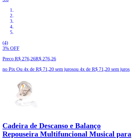
(4)
3% OFF
Preço R$ 276,26
R$
276
,
26
no Pix
Ou 4x de R$ 71,20 sem juros
ou
4
x de
R$ 71,20
sem juros
Cadeira de Descanso e Balanço
Repouseira Multifuncional Musical para