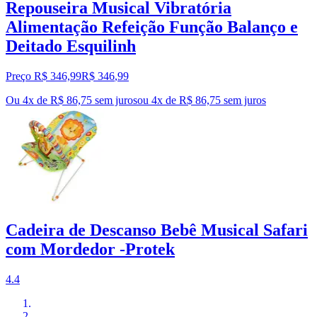
Repouseira Musical Vibratória
Alimentação Refeição Função Balanço e
Deitado Esquilinh
Preço R$ 346,99
R$
346
,
99
Ou 4x de R$ 86,75 sem juros
ou
4
x de
R$ 86,75
sem juros
Cadeira de Descanso Bebê Musical Safari
com Mordedor -Protek
4.4