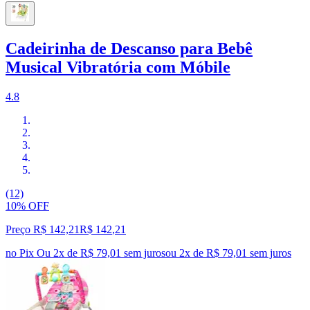
Cadeirinha de Descanso para Bebê
Musical Vibratória com Móbile
4.8
(12)
10% OFF
Preço R$ 142,21
R$
142
,
21
no Pix
Ou 2x de R$ 79,01 sem juros
ou
2
x de
R$ 79,01
sem juros