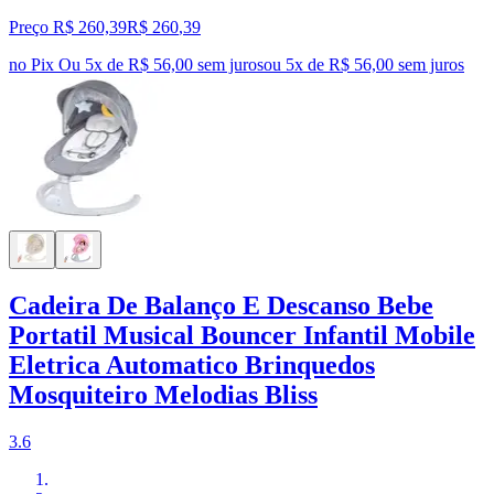
Preço R$ 260,39
R$
260
,
39
no Pix
Ou 5x de R$ 56,00 sem juros
ou
5
x de
R$ 56,00
sem juros
Cadeira De Balanço E Descanso Bebe
Portatil Musical Bouncer Infantil Mobile
Eletrica Automatico Brinquedos
Mosquiteiro Melodias Bliss
3.6