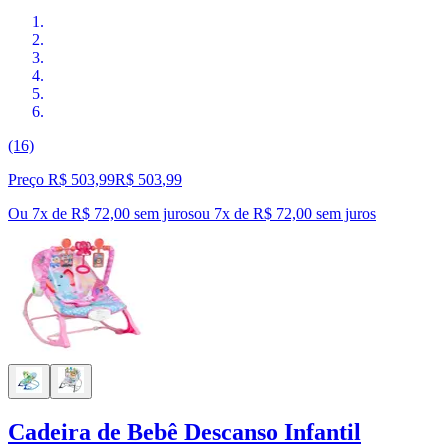
(16)
Preço R$ 503,99
R$
503
,
99
Ou 7x de R$ 72,00 sem juros
ou
7
x de
R$ 72,00
sem juros
Cadeira de Bebê Descanso Infantil