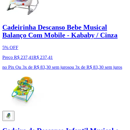
Cadeirinha Descanso Bebe Musical
Balanço Com Mobile - Kababy / Cinza
5% OFF
Preço R$ 237,41
R$
237
,
41
no Pix
Ou 3x de R$ 83,30 sem juros
ou
3
x de
R$ 83,30
sem juros