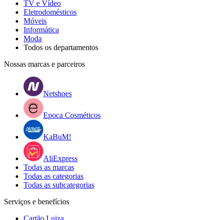
TV e Vídeo
Eletrodomésticos
Móveis
Informática
Moda
Todos os departamentos
Nossas marcas e parceiros
Netshoes
Epoca Cosméticos
KaBuM!
AliExpress
Todas as marcas
Todas as categorias
Todas as subcategorias
Serviços e benefícios
Cartão Luiza