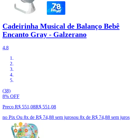
Cadeirinha Musical de Balanço Bebê
Encanto Gray - Galzerano
4.8
(38)
8% OFF
Preço R$ 551,08
R$
551
,
08
no Pix
Ou 8x de R$ 74,88 sem juros
ou
8
x de
R$ 74,88
sem juros