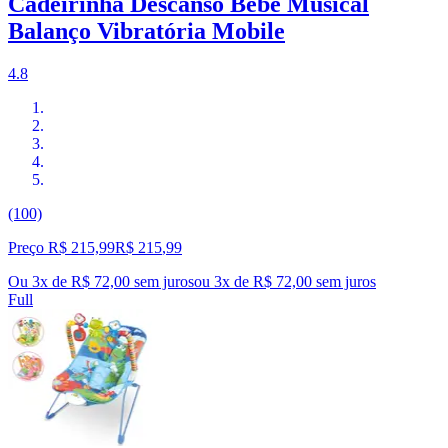
Cadeirinha Descanso Bebe Musical
Balanço Vibratória Mobile
4.8
(100)
Preço R$ 215,99
R$
215
,
99
Ou 3x de R$ 72,00 sem juros
ou
3
x de
R$ 72,00
sem juros
Full