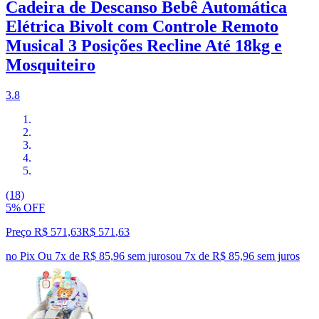
Cadeira de Descanso Bebê Automática
Elétrica Bivolt com Controle Remoto
Musical 3 Posições Recline Até 18kg e
Mosquiteiro
3.8
(18)
5% OFF
Preço R$ 571,63
R$
571
,
63
no Pix
Ou 7x de R$ 85,96 sem juros
ou
7
x de
R$ 85,96
sem juros