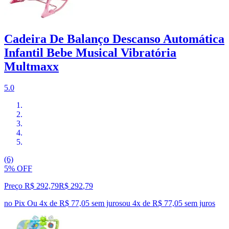
Cadeira De Balanço Descanso Automática
Infantil Bebe Musical Vibratória
Multmaxx
5.0
(6)
5% OFF
Preço R$ 292,79
R$
292
,
79
no Pix
Ou 4x de R$ 77,05 sem juros
ou
4
x de
R$ 77,05
sem juros