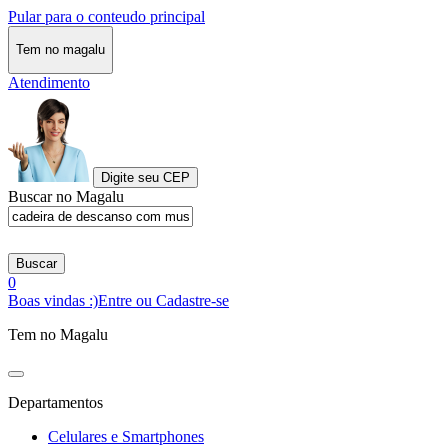
Pular para o conteudo principal
Tem no magalu
Atendimento
Digite seu CEP
Buscar no Magalu
Buscar
0
Boas vindas :)
Entre ou Cadastre-se
Tem no Magalu
Departamentos
Celulares e Smartphones