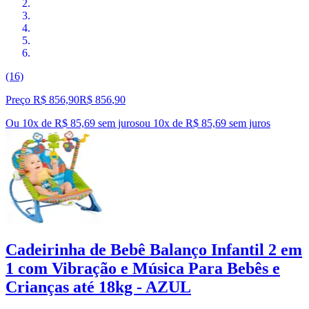
(16)
Preço R$ 856,90
R$
856
,
90
Ou 10x de R$ 85,69 sem juros
ou
10
x de
R$ 85,69
sem juros
Cadeirinha de Bebê Balanço Infantil 2 em
1 com Vibração e Música Para Bebês e
Crianças até 18kg - AZUL