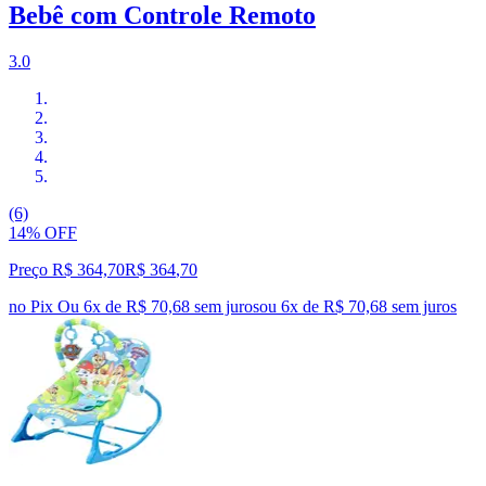
Bebê com Controle Remoto
3.0
(6)
14% OFF
Preço R$ 364,70
R$
364
,
70
no Pix
Ou 6x de R$ 70,68 sem juros
ou
6
x de
R$ 70,68
sem juros