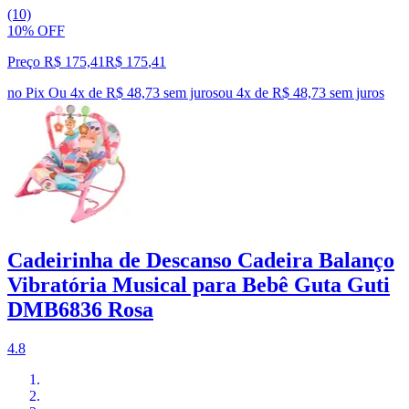
(10)
10% OFF
Preço R$ 175,41
R$
175
,
41
no Pix
Ou 4x de R$ 48,73 sem juros
ou
4
x de
R$ 48,73
sem juros
Cadeirinha de Descanso Cadeira Balanço
Vibratória Musical para Bebê Guta Guti
DMB6836 Rosa
4.8