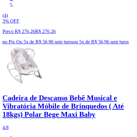
(4)
3% OFF
Preço R$ 276,26
R$
276
,
26
no Pix
Ou 5x de R$ 56,96 sem juros
ou
5
x de
R$ 56,96
sem juros
Cadeira de Descanso Bebê Musical e
Vibratória Móbile de Brinquedos ( Até
18kgs) Polar Bege Maxi Baby
4.8