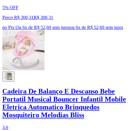
5% OFF
Preço R$ 300,31
R$
300
,
31
no Pix
Ou 6x de R$ 52,69 sem juros
ou
6
x de
R$ 52,69
sem juros
Cadeira De Balanço E Descanso Bebe
Portatil Musical Bouncer Infantil Mobile
Eletrica Automatico Brinquedos
Mosquiteiro Melodias Bliss
3.6