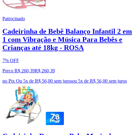
Patrocinado
Cadeirinha de Bebê Balanço Infantil 2 em
1 com Vibração e Música Para Bebês e
Crianças até 18kg - ROSA
7% OFF
Preço R$ 260,39
R$
260
,
39
no Pix
Ou 5x de R$ 56,00 sem juros
ou
5
x de
R$ 56,00
sem juros