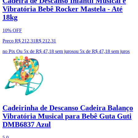
Cadeira de Descanso Infantil Musical e
Vibratória Bebê Rocker Mastela - Até
18kg
10% OFF
Preço R$ 212,31
R$
212
,
31
no Pix
Ou 5x de R$ 47,18 sem juros
ou
5
x de
R$ 47,18
sem juros
Cadeirinha de Descanso Cadeira Balanço
Vibratória Musical para Bebê Guta Guti
DMB6837 Azul
5.0