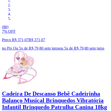
(80)
7% OFF
Preço R$ 371,07
R$
371
,
07
no Pix
Ou 5x de R$ 79,80 sem juros
ou
5
x de
R$ 79,80
sem juros
Cadeira De Descanso Bebê Cadeirinha
Balanço Musical Brinquedos Vibratória
Infantil Brinquedo Patrulha Canina 18kg