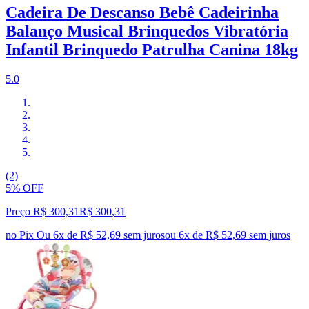
Cadeira De Descanso Bebê Cadeirinha
Balanço Musical Brinquedos Vibratória
Infantil Brinquedo Patrulha Canina 18kg
5.0
(2)
5% OFF
Preço R$ 300,31
R$
300
,
31
no Pix
Ou 6x de R$ 52,69 sem juros
ou
6
x de
R$ 52,69
sem juros