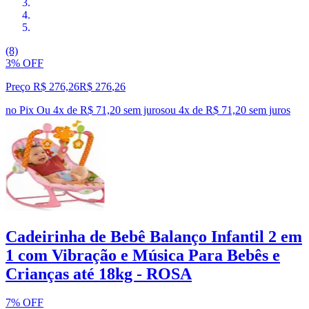
(8)
3% OFF
Preço R$ 276,26
R$
276
,
26
no Pix
Ou 4x de R$ 71,20 sem juros
ou
4
x de
R$ 71,20
sem juros
Cadeirinha de Bebê Balanço Infantil 2 em
1 com Vibração e Música Para Bebês e
Crianças até 18kg - ROSA
7% OFF