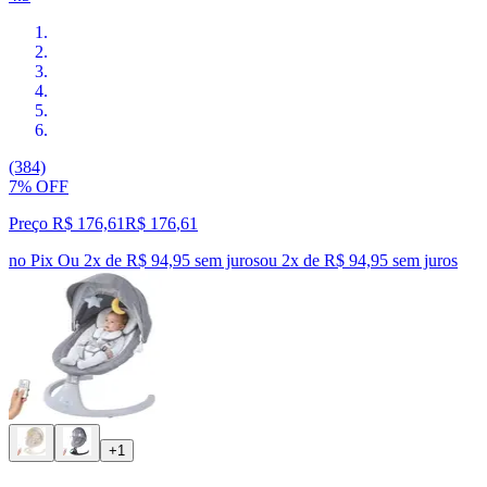
(384)
7% OFF
Preço R$ 176,61
R$
176
,
61
no Pix
Ou 2x de R$ 94,95 sem juros
ou
2
x de
R$ 94,95
sem juros
+1