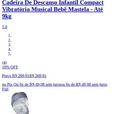
Cadeira De Descanso Infantil Compact
Vibratória Musical Bebê Mastela - Até
9kg
5.0
(4)
10% OFF
Preço R$ 269,91
R$
269
,
91
no Pix
Ou 6x de R$ 49,98 sem juros
ou
6
x de
R$ 49,98
sem juros
Full