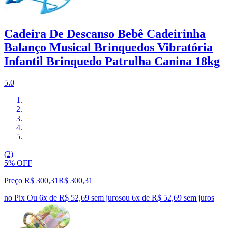
Cadeira De Descanso Bebê Cadeirinha
Balanço Musical Brinquedos Vibratória
Infantil Brinquedo Patrulha Canina 18kg
5.0
(2)
5% OFF
Preço R$ 300,31
R$
300
,
31
no Pix
Ou 6x de R$ 52,69 sem juros
ou
6
x de
R$ 52,69
sem juros