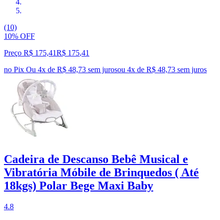
(10)
10% OFF
Preço R$ 175,41
R$
175
,
41
no Pix
Ou 4x de R$ 48,73 sem juros
ou
4
x de
R$ 48,73
sem juros
Cadeira de Descanso Bebê Musical e
Vibratória Móbile de Brinquedos ( Até
18kgs) Polar Bege Maxi Baby
4.8