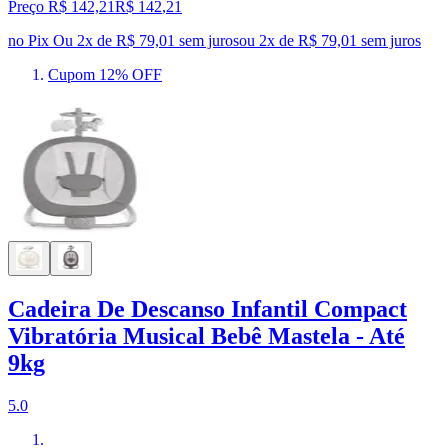
Preço R$ 142,21
R$
142
,
21
no Pix
Ou 2x de R$ 79,01 sem juros
ou
2
x de
R$ 79,01
sem juros
Cupom 12% OFF
Cadeira De Descanso Infantil Compact
Vibratória Musical Bebê Mastela - Até
9kg
5.0