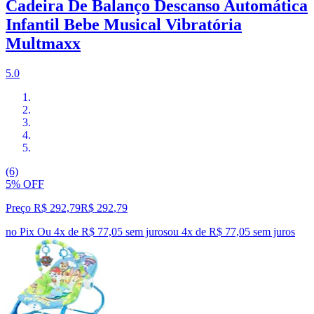
Cadeira De Balanço Descanso Automática
Infantil Bebe Musical Vibratória
Multmaxx
5.0
(6)
5% OFF
Preço R$ 292,79
R$
292
,
79
no Pix
Ou 4x de R$ 77,05 sem juros
ou
4
x de
R$ 77,05
sem juros