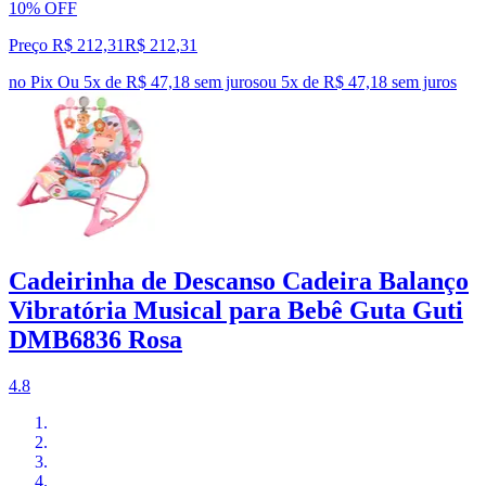
10% OFF
Preço R$ 212,31
R$
212
,
31
no Pix
Ou 5x de R$ 47,18 sem juros
ou
5
x de
R$ 47,18
sem juros
Cadeirinha de Descanso Cadeira Balanço
Vibratória Musical para Bebê Guta Guti
DMB6836 Rosa
4.8