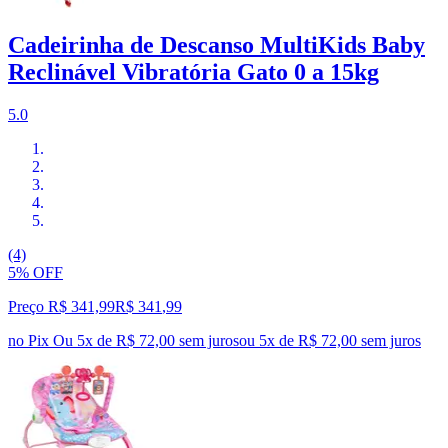
Cadeirinha de Descanso MultiKids Baby
Reclinável Vibratória Gato 0 a 15kg
5.0
(4)
5% OFF
Preço R$ 341,99
R$
341
,
99
no Pix
Ou 5x de R$ 72,00 sem juros
ou
5
x de
R$ 72,00
sem juros