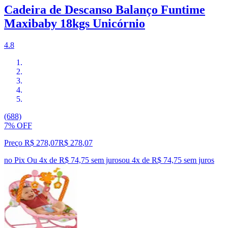
Cadeira de Descanso Balanço Funtime
Maxibaby 18kgs Unicórnio
4.8
(688)
7% OFF
Preço R$ 278,07
R$
278
,
07
no Pix
Ou 4x de R$ 74,75 sem juros
ou
4
x de
R$ 74,75
sem juros