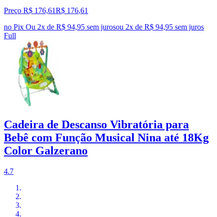
Preço R$ 176,61
R$
176
,
61
no Pix
Ou 2x de R$ 94,95 sem juros
ou
2
x de
R$ 94,95
sem juros
Full
Cadeira de Descanso Vibratória para
Bebê com Função Musical Nina até 18Kg
Color Galzerano
4.7