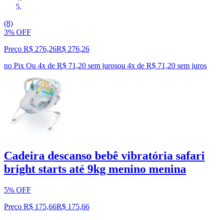
(8)
3% OFF
Preço R$ 276,26
R$
276
,
26
no Pix
Ou 4x de R$ 71,20 sem juros
ou
4
x de
R$ 71,20
sem juros
Cadeira descanso bebê vibratória safari
bright starts até 9kg menino menina
5% OFF
Preço R$ 175,66
R$
175
,
66