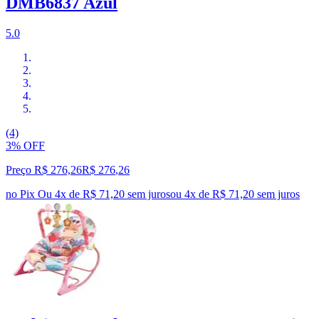
DMB6837 Azul
5.0
(4)
3% OFF
Preço R$ 276,26
R$
276
,
26
no Pix
Ou 4x de R$ 71,20 sem juros
ou
4
x de
R$ 71,20
sem juros