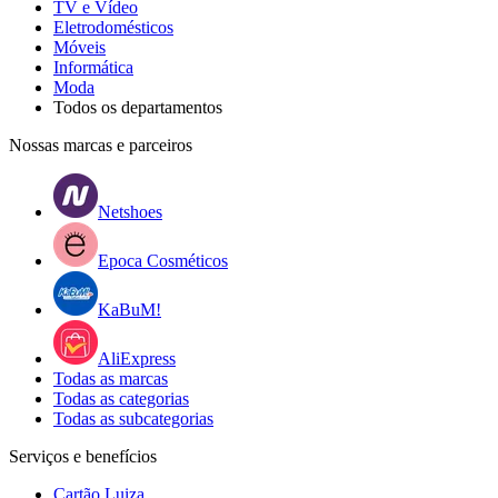
TV e Vídeo
Eletrodomésticos
Móveis
Informática
Moda
Todos os departamentos
Nossas marcas e parceiros
Netshoes
Epoca Cosméticos
KaBuM!
AliExpress
Todas as marcas
Todas as categorias
Todas as subcategorias
Serviços e benefícios
Cartão Luiza