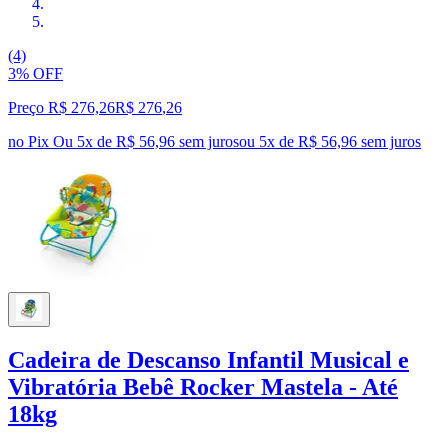
(4)
3% OFF
Preço R$ 276,26
R$
276
,
26
no Pix
Ou 5x de R$ 56,96 sem juros
ou
5
x de
R$ 56,96
sem juros
Cadeira de Descanso Infantil Musical e
Vibratória Bebê Rocker Mastela - Até
18kg