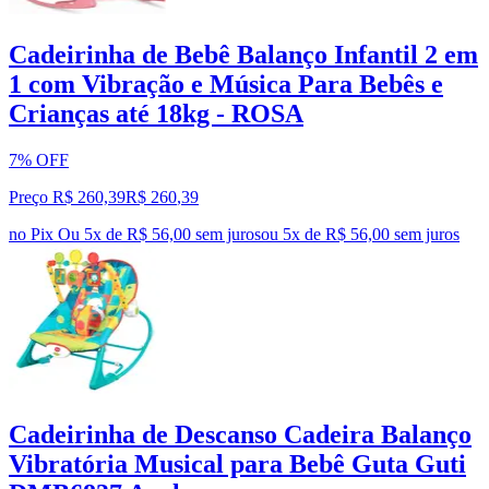
Cadeirinha de Bebê Balanço Infantil 2 em
1 com Vibração e Música Para Bebês e
Crianças até 18kg - ROSA
7% OFF
Preço R$ 260,39
R$
260
,
39
no Pix
Ou 5x de R$ 56,00 sem juros
ou
5
x de
R$ 56,00
sem juros
Cadeirinha de Descanso Cadeira Balanço
Vibratória Musical para Bebê Guta Guti