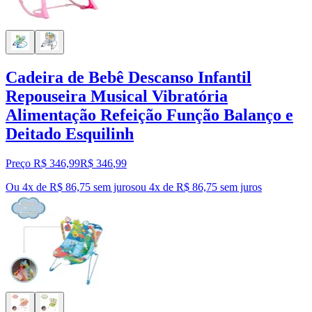
Cadeira de Bebê Descanso Infantil
Repouseira Musical Vibratória
Alimentação Refeição Função Balanço e
Deitado Esquilinh
Preço R$ 346,99
R$
346
,
99
Ou 4x de R$ 86,75 sem juros
ou
4
x de
R$ 86,75
sem juros