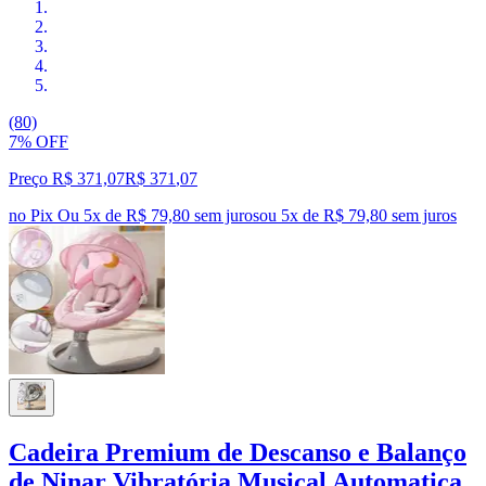
(80)
7% OFF
Preço R$ 371,07
R$
371
,
07
no Pix
Ou 5x de R$ 79,80 sem juros
ou
5
x de
R$ 79,80
sem juros
Cadeira Premium de Descanso e Balanço
de Ninar Vibratória Musical Automatica