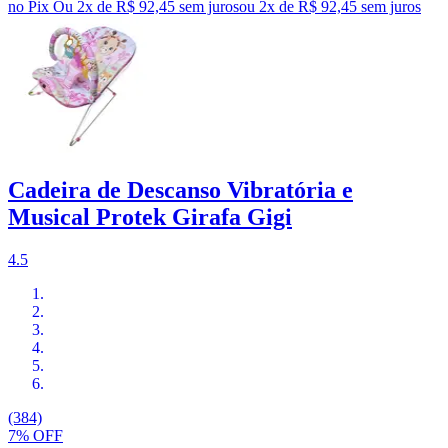
no Pix
Ou 2x de R$ 92,45 sem juros
ou
2
x de
R$ 92,45
sem juros
Cadeira de Descanso Vibratória e
Musical Protek Girafa Gigi
4.5
(384)
7% OFF