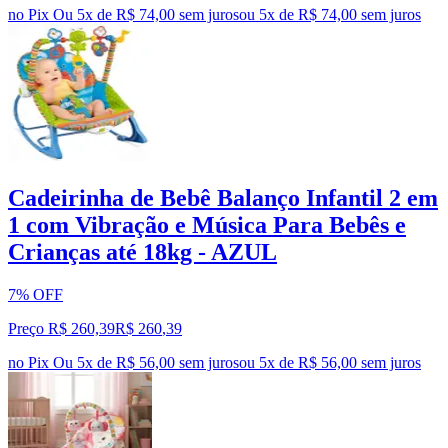
no Pix
Ou 5x de R$ 74,00 sem juros
ou
5
x de
R$ 74,00
sem juros
Cadeirinha de Bebê Balanço Infantil 2 em
1 com Vibração e Música Para Bebês e
Crianças até 18kg - AZUL
7% OFF
Preço R$ 260,39
R$
260
,
39
no Pix
Ou 5x de R$ 56,00 sem juros
ou
5
x de
R$ 56,00
sem juros