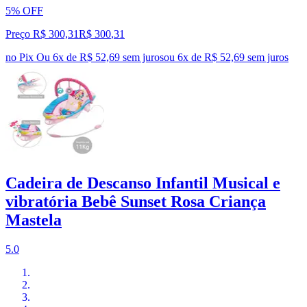
5% OFF
Preço R$ 300,31
R$
300
,
31
no Pix
Ou 6x de R$ 52,69 sem juros
ou
6
x de
R$ 52,69
sem juros
Cadeira de Descanso Infantil Musical e
vibratória Bebê Sunset Rosa Criança
Mastela
5.0