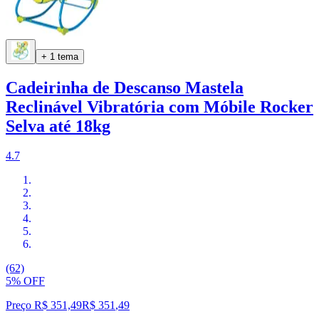
+ 1 tema
Cadeirinha de Descanso Mastela
Reclinável Vibratória com Móbile Rocker
Selva até 18kg
4.7
(62)
5% OFF
Preço R$ 351,49
R$
351
,
49