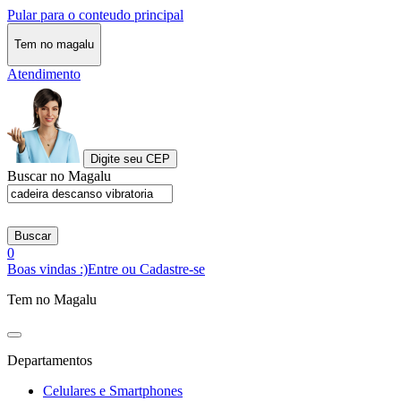
Pular para o conteudo principal
Tem no magalu
Atendimento
Digite seu CEP
Buscar no Magalu
Buscar
0
Boas vindas :)
Entre ou Cadastre-se
Tem no Magalu
Departamentos
Celulares e Smartphones