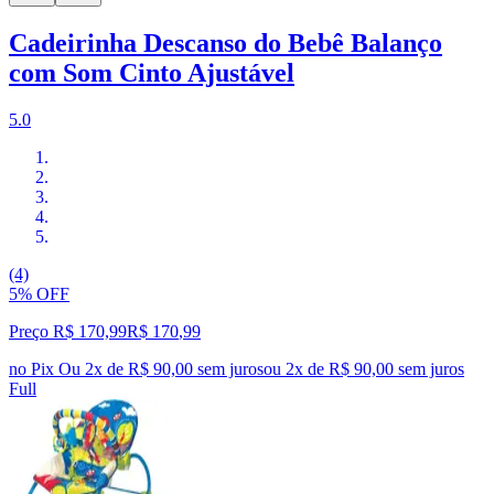
Cadeirinha Descanso do Bebê Balanço
com Som Cinto Ajustável
5.0
(4)
5% OFF
Preço R$ 170,99
R$
170
,
99
no Pix
Ou 2x de R$ 90,00 sem juros
ou
2
x de
R$ 90,00
sem juros
Full