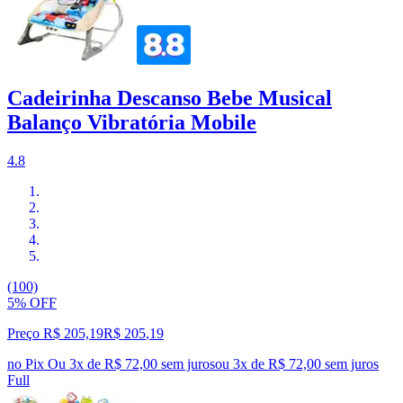
Cadeirinha Descanso Bebe Musical
Balanço Vibratória Mobile
4.8
(100)
5% OFF
Preço R$ 205,19
R$
205
,
19
no Pix
Ou 3x de R$ 72,00 sem juros
ou
3
x de
R$ 72,00
sem juros
Full