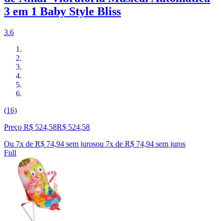
3 em 1 Baby Style Bliss
3.6
(16)
Preço R$ 524,58
R$
524
,
58
Ou 7x de R$ 74,94 sem juros
ou
7
x de
R$ 74,94
sem juros
Full