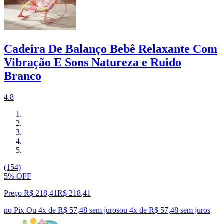
Cadeira De Balanço Bebê Relaxante Com
Vibração E Sons Natureza e Ruido
Branco
4.8
(154)
5% OFF
Preço R$ 218,41
R$
218
,
41
no Pix
Ou 4x de R$ 57,48 sem juros
ou
4
x de
R$ 57,48
sem juros