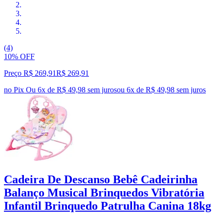
(4)
10% OFF
Preço R$ 269,91
R$
269
,
91
no Pix
Ou 6x de R$ 49,98 sem juros
ou
6
x de
R$ 49,98
sem juros
Cadeira De Descanso Bebê Cadeirinha
Balanço Musical Brinquedos Vibratória
Infantil Brinquedo Patrulha Canina 18kg