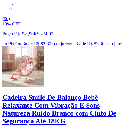
(96)
10% OFF
Preço R$ 224,90
R$
224
,
90
no Pix
Ou 3x de R$ 83,30 sem juros
ou
3
x de
R$ 83,30
sem juros
Cadeira Smile De Balanço Bebê
Relaxante Com Vibração E Sons
Natureza Ruido Branco com Cinto De
Segurança Até 18KG