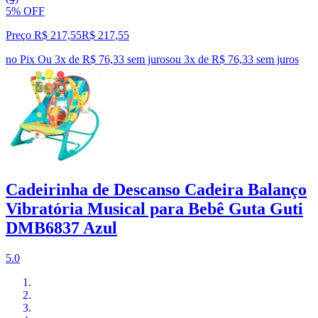
5% OFF
Preço R$ 217,55
R$
217
,
55
no Pix
Ou 3x de R$ 76,33 sem juros
ou
3
x de
R$ 76,33
sem juros
Cadeirinha de Descanso Cadeira Balanço
Vibratória Musical para Bebê Guta Guti
DMB6837 Azul
5.0