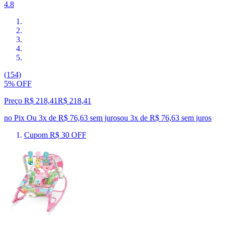
4.8
(154)
5% OFF
Preço R$ 218,41
R$
218
,
41
no Pix
Ou 3x de R$ 76,63 sem juros
ou
3
x de
R$ 76,63
sem juros
Cupom R$ 30 OFF