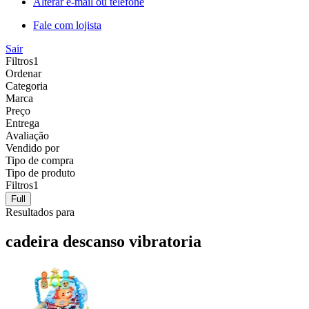
Alterar e-mail ou telefone
Fale com lojista
Sair
Filtros
1
Ordenar
Categoria
Marca
Preço
Entrega
Avaliação
Vendido por
Tipo de compra
Tipo de produto
Filtros
1
Full
Resultados para
cadeira descanso vibratoria