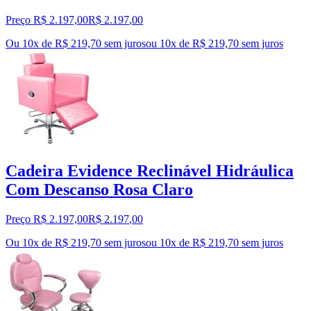
Preço R$ 2.197,00
R$
2.197
,
00
Ou 10x de R$ 219,70 sem juros
ou
10
x de
R$ 219,70
sem juros
Cadeira Evidence Reclinável Hidráulica
Com Descanso Rosa Claro
Preço R$ 2.197,00
R$
2.197
,
00
Ou 10x de R$ 219,70 sem juros
ou
10
x de
R$ 219,70
sem juros