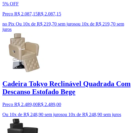
5% OFF
Preço R$ 2.087,15
R$
2.087
,
15
no Pix
Ou 10x de R$ 219,70 sem juros
ou
10
x de
R$ 219,70
sem
juros
Cadeira Tokyo Reclinável Quadrada Com
Descanso Estofado Bege
Preço R$ 2.489,00
R$
2.489
,
00
Ou 10x de R$ 248,90 sem juros
ou
10
x de
R$ 248,90
sem juros