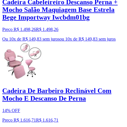
Cadeira Cabeleireiro Descanso Perna +
Mocho Salão Maquiagem Base Estrela
Bege Importway Iwcbdm01bg
Preço R$ 1.498,26
R$
1.498
,
26
Ou 10x de R$ 149,83 sem juros
ou
10
x de
R$ 149,83
sem juros
Cadeira De Barbeiro Reclinável Com
Mocho E Descanso De Perna
14% OFF
Preço R$ 1.616,71
R$
1.616
,
71