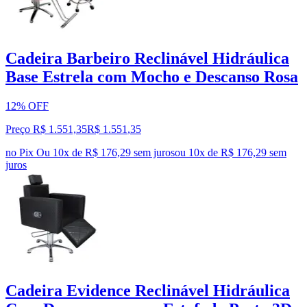
Cadeira Barbeiro Reclinável Hidráulica
Base Estrela com Mocho e Descanso Rosa
12% OFF
Preço R$ 1.551,35
R$
1.551
,
35
no Pix
Ou 10x de R$ 176,29 sem juros
ou
10
x de
R$ 176,29
sem
juros
Cadeira Evidence Reclinável Hidráulica