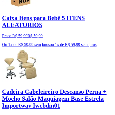
Caixa Itens para Bebê 5 ITENS
ALEATÓRIOS
Preço R$ 59,99
R$
59
,
99
Ou 1x de R$ 59,99 sem juros
ou
1
x de
R$ 59,99
sem juros
Cadeira Cabeleireiro Descanso Perna +
Mocho Salão Maquiagem Base Estrela
Importway Iwcbdm01