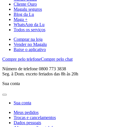
Cliente Ouro
Magalu seguros
Blog da Lu
Maga +
WhatsApp da Lu
Todos os serviços
Comprar na loja
Vender no Magalu
Baixe o aplicativo
Compre pelo telefone
Compre pelo chat
Número de telefone 0800 773 3838
Seg. à Dom. exceto feriados das 8h às 20h
Sua conta
Sua conta
Meus pedidos
Trocas e cancelamentos
Dados pessoais