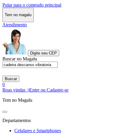
Pular para o conteudo principal
Tem no magalu
Atendimento
Digite seu CEP
Buscar no Magalu
Buscar
0
Boas vindas :)
Entre ou Cadastre-se
Tem no Magalu
Departamentos
Celulares e Smartphones