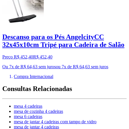
Descanso para os Pés AngelcityCC
32x45x10cm Tripé para Cadeira de Salão
Preço R$ 452,40
R$
452
,
40
Ou 7x de R$ 64,63 sem juros
ou
7
x de
R$ 64,63
sem juros
Compra Internacional
Consultas Relacionadas
mesa 4 cadeiras
mesa de cozinha 4 cadeiras
mesa 6 cadeiras
mesa de jantar 4 cadeiras com tampo de vidro
mesa de jantar 4 cadeiras