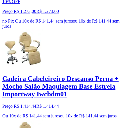
10% OFF
Preço R$ 1.273,00
R$
1.273
,
00
no Pix
Ou 10x de R$ 141,44 sem juros
ou
10
x de
R$ 141,44
sem
juros
Cadeira Cabeleireiro Descanso Perna +
Mocho Salão Maquiagem Base Estrela
Importway Iwcbdm01
Preço R$ 1.414,44
R$
1.414
,
44
Ou 10x de R$ 141,44 sem juros
ou
10
x de
R$ 141,44
sem juros