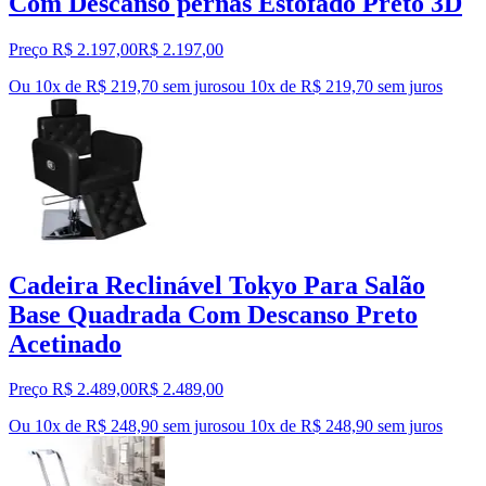
Com Descanso pernas Estofado Preto 3D
Preço R$ 2.197,00
R$
2.197
,
00
Ou 10x de R$ 219,70 sem juros
ou
10
x de
R$ 219,70
sem juros
Cadeira Reclinável Tokyo Para Salão
Base Quadrada Com Descanso Preto
Acetinado
Preço R$ 2.489,00
R$
2.489
,
00
Ou 10x de R$ 248,90 sem juros
ou
10
x de
R$ 248,90
sem juros