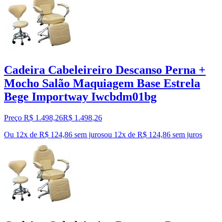
Cadeira Cabeleireiro Descanso Perna +
Mocho Salão Maquiagem Base Estrela
Bege Importway Iwcbdm01bg
Preço R$ 1.498,26
R$
1.498
,
26
Ou 12x de R$ 124,86 sem juros
ou
12
x de
R$ 124,86
sem juros