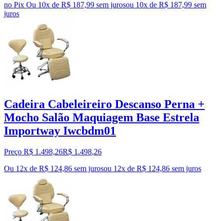
no Pix
Ou 10x de R$ 187,99 sem juros
ou
10
x de
R$ 187,99
sem
juros
Cadeira Cabeleireiro Descanso Perna +
Mocho Salão Maquiagem Base Estrela
Importway Iwcbdm01
Preço R$ 1.498,26
R$
1.498
,
26
Ou 12x de R$ 124,86 sem juros
ou
12
x de
R$ 124,86
sem juros