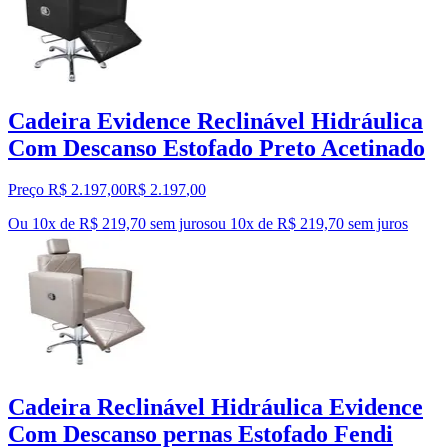
Cadeira Evidence Reclinável Hidráulica
Com Descanso Estofado Preto Acetinado
Preço R$ 2.197,00
R$
2.197
,
00
Ou 10x de R$ 219,70 sem juros
ou
10
x de
R$ 219,70
sem juros
Cadeira Reclinável Hidráulica Evidence
Com Descanso pernas Estofado Fendi