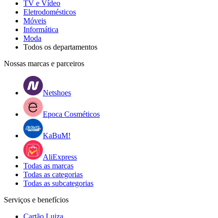
TV e Vídeo
Eletrodomésticos
Móveis
Informática
Moda
Todos os departamentos
Nossas marcas e parceiros
Netshoes
Epoca Cosméticos
KaBuM!
AliExpress
Todas as marcas
Todas as categorias
Todas as subcategorias
Serviços e benefícios
Cartão Luiza