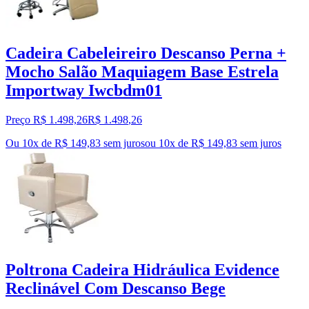
Cadeira Cabeleireiro Descanso Perna +
Mocho Salão Maquiagem Base Estrela
Importway Iwcbdm01
Preço R$ 1.498,26
R$
1.498
,
26
Ou 10x de R$ 149,83 sem juros
ou
10
x de
R$ 149,83
sem juros
Poltrona Cadeira Hidráulica Evidence
Reclinável Com Descanso Bege