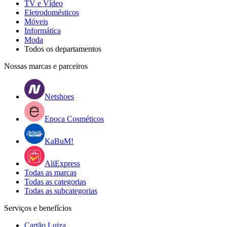
TV e Vídeo
Eletrodomésticos
Móveis
Informática
Moda
Todos os departamentos
Nossas marcas e parceiros
Netshoes
Epoca Cosméticos
KaBuM!
AliExpress
Todas as marcas
Todas as categorias
Todas as subcategorias
Serviços e benefícios
Cartão Luiza