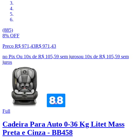
(885)
8% OFF
Preço R$ 971,43
R$
971
,
43
no Pix
Ou 10x de R$ 105,59 sem juros
ou
10
x de
R$ 105,59
sem
juros
Full
Cadeira Para Auto 0-36 Kg Litet Mass
Preta e Cinza - BB458