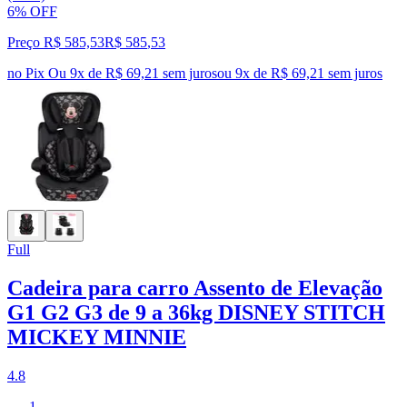
6% OFF
Preço R$ 585,53
R$
585
,
53
no Pix
Ou 9x de R$ 69,21 sem juros
ou
9
x de
R$ 69,21
sem juros
Full
Cadeira para carro Assento de Elevação
G1 G2 G3 de 9 a 36kg DISNEY STITCH
MICKEY MINNIE
4.8