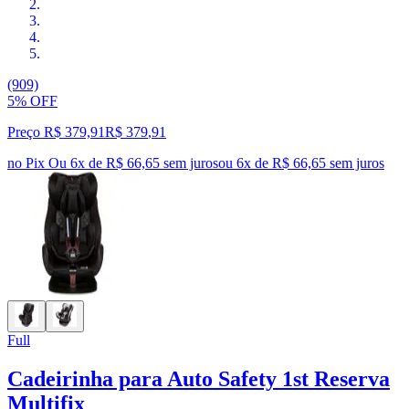
(909)
5% OFF
Preço R$ 379,91
R$
379
,
91
no Pix
Ou 6x de R$ 66,65 sem juros
ou
6
x de
R$ 66,65
sem juros
Full
Cadeirinha para Auto Safety 1st Reserva
Multifix