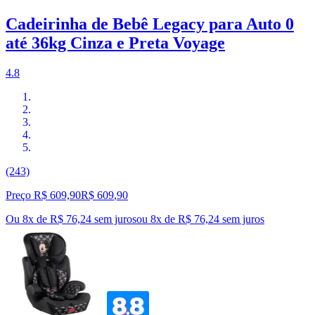
Cadeirinha de Bebê Legacy para Auto 0
até 36kg Cinza e Preta Voyage
4.8
(243)
Preço R$ 609,90
R$
609
,
90
Ou 8x de R$ 76,24 sem juros
ou
8
x de
R$ 76,24
sem juros