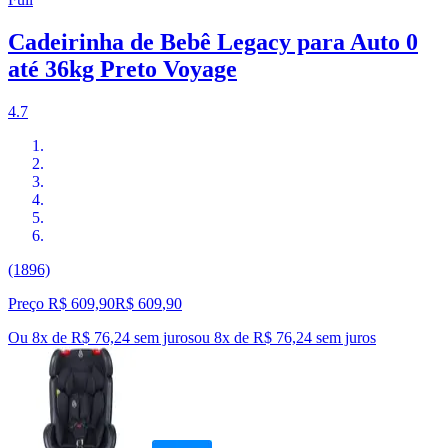
Cadeirinha de Bebê Legacy para Auto 0
até 36kg Preto Voyage
4.7
(1896)
Preço R$ 609,90
R$
609
,
90
Ou 8x de R$ 76,24 sem juros
ou
8
x de
R$ 76,24
sem juros