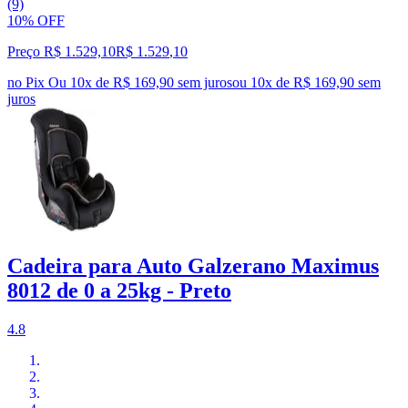
(9)
10% OFF
Preço R$ 1.529,10
R$
1.529
,
10
no Pix
Ou 10x de R$ 169,90 sem juros
ou
10
x de
R$ 169,90
sem
juros
Cadeira para Auto Galzerano Maximus
8012 de 0 a 25kg - Preto
4.8