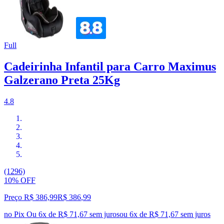
Full
Cadeirinha Infantil para Carro Maximus
Galzerano Preta 25Kg
4.8
(1296)
10% OFF
Preço R$ 386,99
R$
386
,
99
no Pix
Ou 6x de R$ 71,67 sem juros
ou
6
x de
R$ 71,67
sem juros