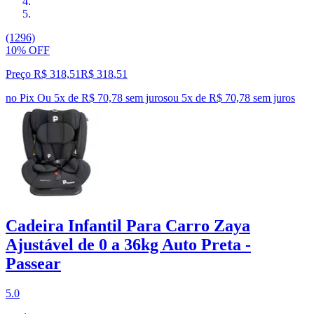
(1296)
10% OFF
Preço R$ 318,51
R$
318
,
51
no Pix
Ou 5x de R$ 70,78 sem juros
ou
5
x de
R$ 70,78
sem juros
Cadeira Infantil Para Carro Zaya
Ajustável de 0 a 36kg Auto Preta -
Passear
5.0