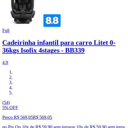
Full
Cadeirinha infantil para carro Litet 0-
36kgs Isofix 4stages - BB339
4.9
(54)
5% OFF
Preço R$ 569,05
R$
569
,
05
no Pix
Ou 10x de R$ 59,90 sem juros
ou
10
x de
R$ 59,90
sem juros