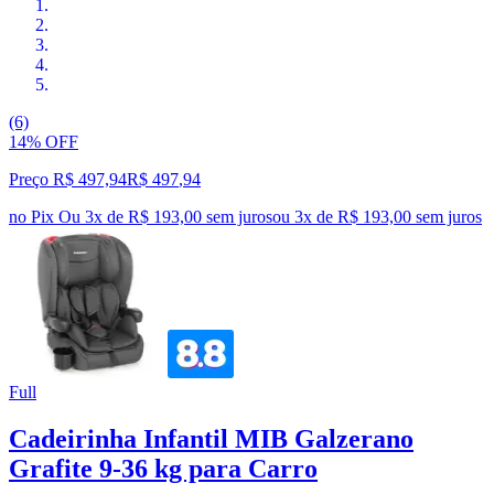
(6)
14% OFF
Preço R$ 497,94
R$
497
,
94
no Pix
Ou 3x de R$ 193,00 sem juros
ou
3
x de
R$ 193,00
sem juros
Full
Cadeirinha Infantil MIB Galzerano
Grafite 9-36 kg para Carro