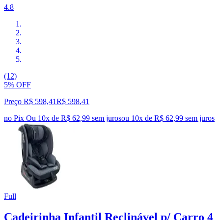
4.8
(12)
5% OFF
Preço R$ 598,41
R$
598
,
41
no Pix
Ou 10x de R$ 62,99 sem juros
ou
10
x de
R$ 62,99
sem juros
Full
Cadeirinha Infantil Reclinável p/ Carro 4