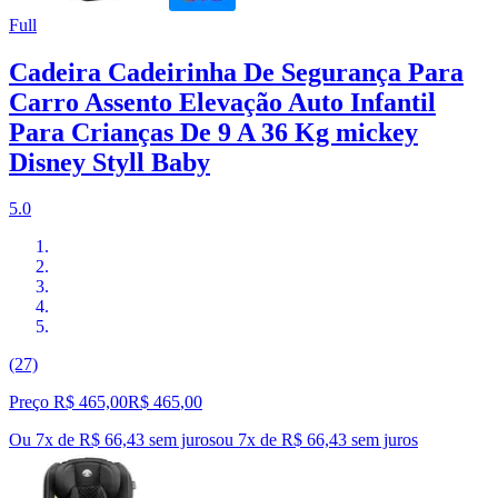
Full
Cadeira Cadeirinha De Segurança Para
Carro Assento Elevação Auto Infantil
Para Crianças De 9 A 36 Kg mickey
Disney Styll Baby
5.0
(27)
Preço R$ 465,00
R$
465
,
00
Ou 7x de R$ 66,43 sem juros
ou
7
x de
R$ 66,43
sem juros