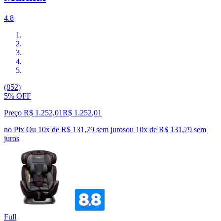
4.8
(852)
5% OFF
Preço R$ 1.252,01
R$
1.252
,
01
no Pix
Ou 10x de R$ 131,79 sem juros
ou
10
x de
R$ 131,79
sem
juros
Full