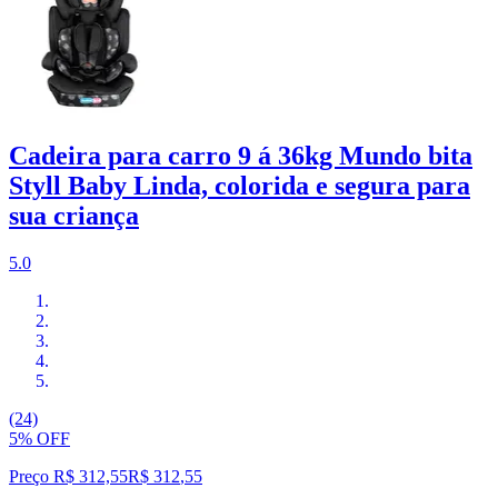
Cadeira para carro 9 á 36kg Mundo bita
Styll Baby Linda, colorida e segura para
sua criança
5.0
(24)
5% OFF
Preço R$ 312,55
R$
312
,
55