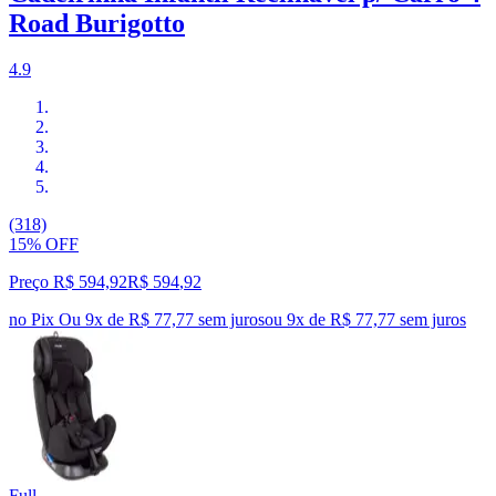
Road Burigotto
4.9
(318)
15% OFF
Preço R$ 594,92
R$
594
,
92
no Pix
Ou 9x de R$ 77,77 sem juros
ou
9
x de
R$ 77,77
sem juros
Full