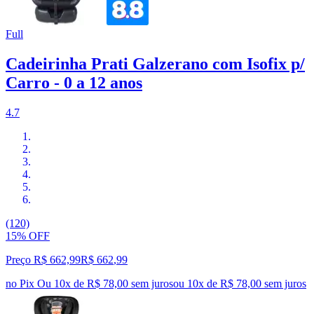
Full
Cadeirinha Prati Galzerano com Isofix p/
Carro - 0 a 12 anos
4.7
(120)
15% OFF
Preço R$ 662,99
R$
662
,
99
no Pix
Ou 10x de R$ 78,00 sem juros
ou
10
x de
R$ 78,00
sem juros