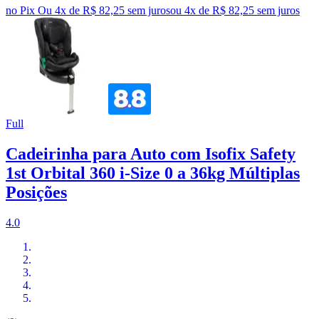
no Pix
Ou 4x de R$ 82,25 sem juros
ou
4
x de
R$ 82,25
sem juros
Full
Cadeirinha para Auto com Isofix Safety
1st Orbital 360 i-Size 0 a 36kg Múltiplas
Posições
4.0