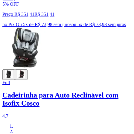
5% OFF
Preço R$ 351,41
R$
351
,
41
no Pix
Ou 5x de R$ 73,98 sem juros
ou
5
x de
R$ 73,98
sem juros
Full
Cadeirinha para Auto Reclinável com
Isofix Cosco
4.7