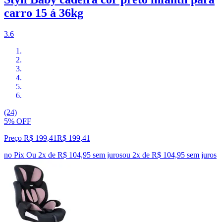
carro 15 á 36kg
3.6
(24)
5% OFF
Preço R$ 199,41
R$
199
,
41
no Pix
Ou 2x de R$ 104,95 sem juros
ou
2
x de
R$ 104,95
sem juros