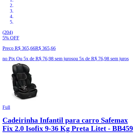
(204)
5% OFF
Preço R$ 365,66
R$
365
,
66
no Pix
Ou 5x de R$ 76,98 sem juros
ou
5
x de
R$ 76,98
sem juros
Full
Cadeirinha Infantil para carro Safemax
Fix 2.0 Isofix 9-36 Kg Preta Litet - BB459