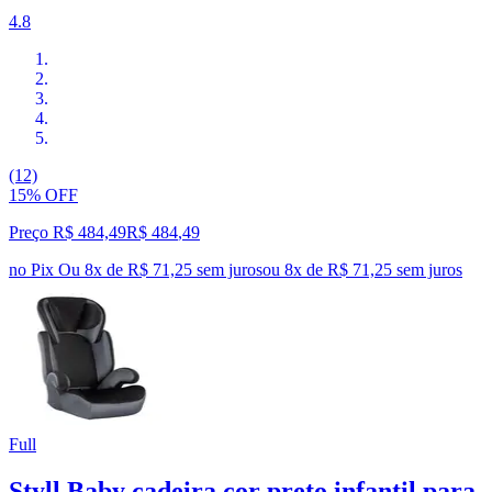
4.8
(12)
15% OFF
Preço R$ 484,49
R$
484
,
49
no Pix
Ou 8x de R$ 71,25 sem juros
ou
8
x de
R$ 71,25
sem juros
Full
Styll Baby cadeira cor preto infantil para