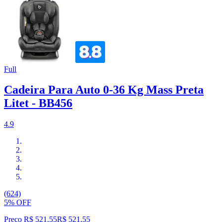
Full
Cadeira Para Auto 0-36 Kg Mass Preta
Litet - BB456
4.9
(624)
5% OFF
Preço R$ 521,55
R$
521
,
55