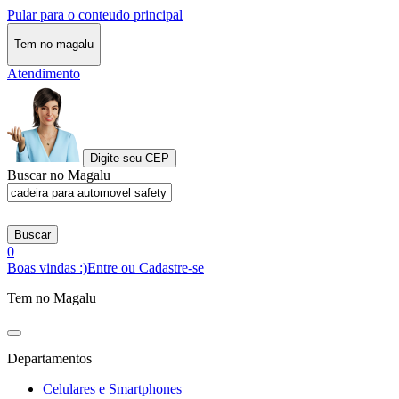
Pular para o conteudo principal
Tem no magalu
Atendimento
Digite seu CEP
Buscar no Magalu
Buscar
0
Boas vindas :)
Entre ou Cadastre-se
Tem no Magalu
Departamentos
Celulares e Smartphones