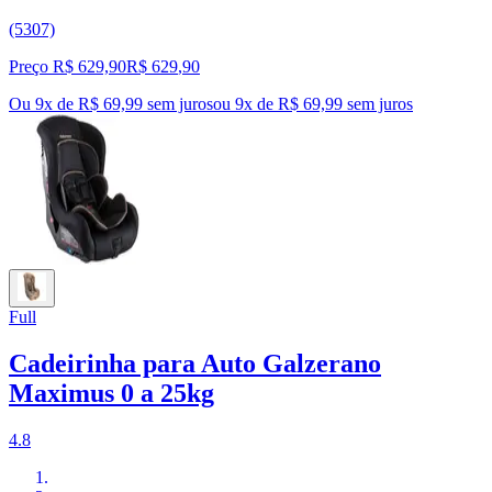
(5307)
Preço R$ 629,90
R$
629
,
90
Ou 9x de R$ 69,99 sem juros
ou
9
x de
R$ 69,99
sem juros
Full
Cadeirinha para Auto Galzerano
Maximus 0 a 25kg
4.8