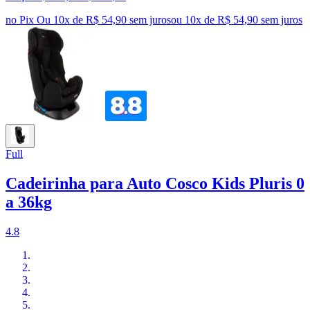
no Pix
Ou 10x de R$ 54,90 sem juros
ou
10
x de
R$ 54,90
sem juros
Full
Cadeirinha para Auto Cosco Kids Pluris 0
a 36kg
4.8