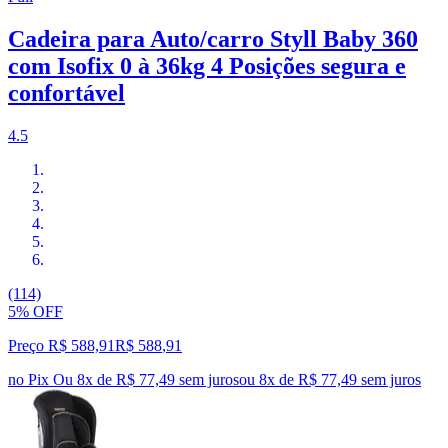
Cadeira para Auto/carro Styll Baby 360
com Isofix 0 à 36kg 4 Posições segura e
confortável
4.5
(114)
5% OFF
Preço R$ 588,91
R$
588
,
91
no Pix
Ou 8x de R$ 77,49 sem juros
ou
8
x de
R$ 77,49
sem juros