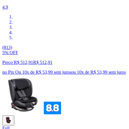
4.9
(813)
5% OFF
Preço R$ 512,91
R$
512
,
91
no Pix
Ou 10x de R$ 53,99 sem juros
ou
10
x de
R$ 53,99
sem juros
Full