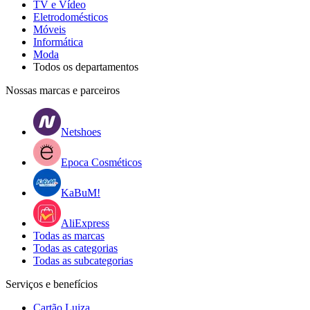
TV e Vídeo
Eletrodomésticos
Móveis
Informática
Moda
Todos os departamentos
Nossas marcas e parceiros
Netshoes
Epoca Cosméticos
KaBuM!
AliExpress
Todas as marcas
Todas as categorias
Todas as subcategorias
Serviços e benefícios
Cartão Luiza