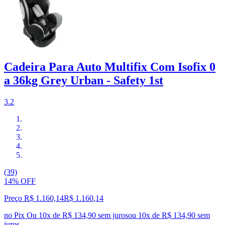
Cadeira Para Auto Multifix Com Isofix 0
a 36kg Grey Urban - Safety 1st
3.2
(39)
14% OFF
Preço R$ 1.160,14
R$
1.160
,
14
no Pix
Ou 10x de R$ 134,90 sem juros
ou
10
x de
R$ 134,90
sem
juros