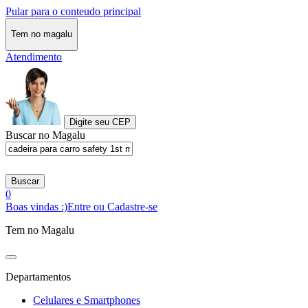
Pular para o conteudo principal
Tem no magalu
Atendimento
Digite seu CEP
Buscar no Magalu
Buscar
0
Boas vindas :)
Entre ou Cadastre-se
Tem no Magalu
Departamentos
Celulares e Smartphones