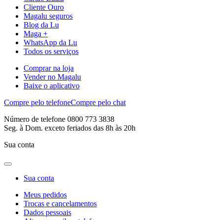
Cliente Ouro
Magalu seguros
Blog da Lu
Maga +
WhatsApp da Lu
Todos os serviços
Comprar na loja
Vender no Magalu
Baixe o aplicativo
Compre pelo telefone
Compre pelo chat
Número de telefone 0800 773 3838
Seg. à Dom. exceto feriados das 8h às 20h
Sua conta
Sua conta
Meus pedidos
Trocas e cancelamentos
Dados pessoais