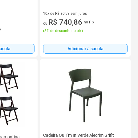
10x de R$ 80,53 sem juros
10 vez de R$ 80,53 sem juros
R$ 740,86
no Pix
ou
x
(
8% de desconto no pix
)
sacola
Adicionar à sacola
Cadeira Oui I'm In Verde Alecrim Grifit
Tramontina