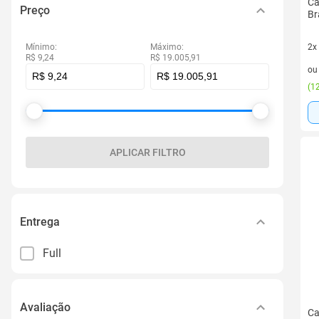
Ca
Preço
Br
Mínimo:
Máximo:
2x
R$ 9,24
R$ 19.005,91
2 v
o
(
12
APLICAR FILTRO
Entrega
Full
Avaliação
Ca