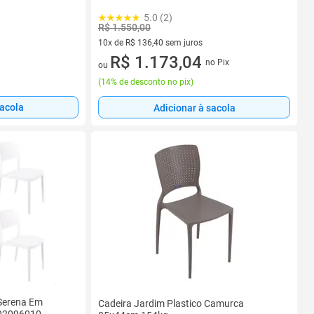
5.0 (2)
R$ 1.550,00
10x de R$ 136,40 sem juros
10 vez de R$ 136,40 sem juros
R$ 1.173,04
no Pix
ou
(
14% de desconto no pix
)
sacola
Adicionar à sacola
 Serena Em
Cadeira Jardim Plastico Camurca