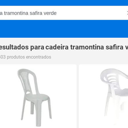
o Magalu
esultados para
cadeira tramontina safira 
803 produtos encontrados