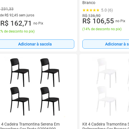
Branco
 231,33
5.0 (6)
 de R$ 92,45 sem juros
R$ 136,90
R$ 106,55
no Pix
ez de R$ 92,45 sem juros
R$ 162,71
no Pix
u
(
14% de desconto no pix
)
% de desconto no pix
)
Adicionar à 
Adicionar à sacola
t 4 Cadeira Tramontina Serena Em
Kit 4 Cadeira Tramontina