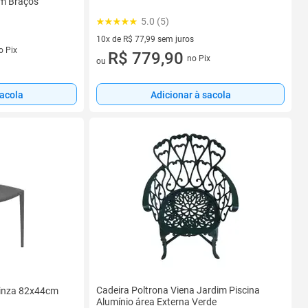
m Braços
5.0 (5)
10x de R$ 77,99 sem juros
o Pix
10 vez de R$ 77,99 sem juros
R$ 779,90
no Pix
ou
sacola
Adicionar à sacola
Cadeira Poltrona Viena Jardim Piscina
Cinza 82x44cm
Alumínio área Externa Verde