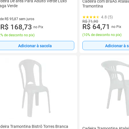
deira De área Para Adulto Verde Luxo
Cadeira com BraAo Atala
aga Verde
Tramontina
4.8 (5)
 de R$ 95,87 sem juros
R$ 71,90
R$ 64,71
ez de R$ 95,87 sem juros
R$ 168,73
no Pix
no Pix
u
(
10% de desconto no pix
)
% de desconto no pix
)
Adicionar à sacola
Adicionar à 
deira Tramontina Bistrô Torres Branca
Cadeira Tramontina Atala