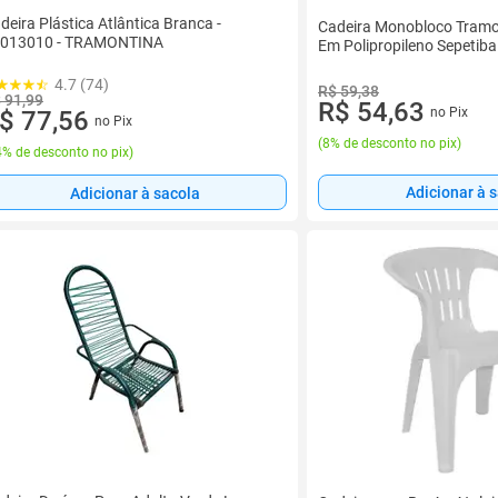
deira Plástica Atlântica Branca -
Cadeira Monobloco Tramo
013010 - TRAMONTINA
Em Polipropileno Sepetiba
4.7 (74)
R$ 59,38
 91,99
R$ 54,63
no Pix
$ 77,56
no Pix
(
8% de desconto no pix
)
% de desconto no pix
)
Adicionar à 
Adicionar à sacola