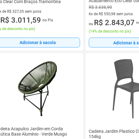
Acabamento Eco Clear co
o Clear Com Braços Tramontina
R$ 3.636,90
x de R$ 327,35 sem juros
6x de R$ 550,98 sem juros
vez de R$ 327,35 sem juros
R$ 3.011,59
no Pix
6 vez de R$ 550,98 sem juros
R$ 2.843,07
u
n
ou
 de desconto no pix
)
(
14% de desconto no pix
)
Adicionar à sacola
Adicionar à 
deira Acapulco Jardim em Corda
Cadeira Jardim Plastico 
útica Base Alumínio - Verde Musgo
154kg