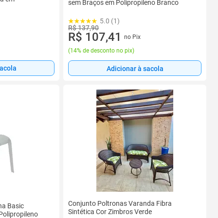
sem Braços em Polipropileno Branco
5.0 (1)
R$ 137,90
R$ 107,41
no Pix
(
14% de desconto no pix
)
sacola
Adicionar à sacola
Conjunto Poltronas Varanda Fibra
na Basic
Sintética Cor Zimbros Verde
olipropileno