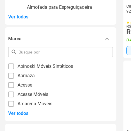
Ca
Almofada para Espreguiçadeira
92
Ver todos
R$
R
Marca
(
14
pesquisar
por
filtro
Abinoski Móveis Sintéticos
Abmaza
Acesse
Acesse Móveis
Amarena Móveis
Ver todos