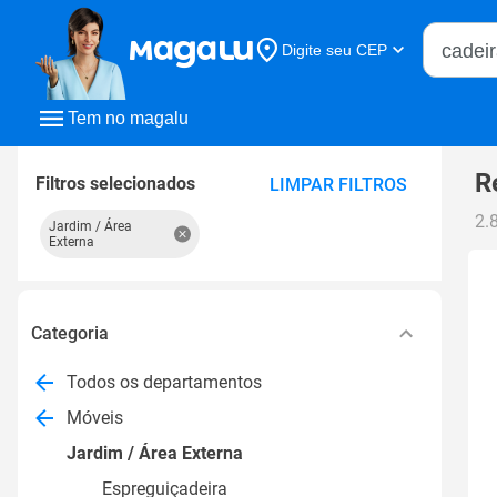
Buscar n
Digite seu CEP
Buscar
Tem no magalu
R
Filtros selecionados
LIMPAR FILTROS
2.
Jardim / Área
Externa
Categoria
Todos os departamentos
Móveis
Jardim / Área Externa
Espreguiçadeira