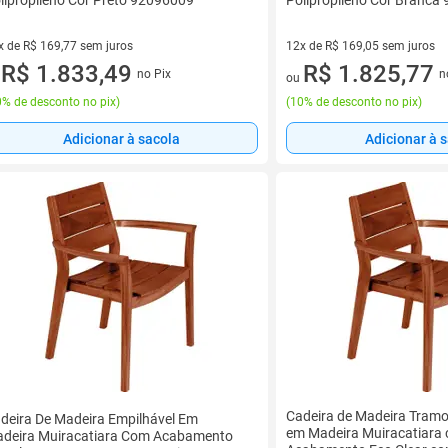
lipropileno Cor Preto 92096009
Polipropileno Cor Branca
x de R$ 169,77 sem juros
12x de R$ 169,05 sem juros
vez de R$ 169,77 sem juros
R$ 1.833,49
12 vez de R$ 169,05 sem juro
R$ 1.825,77
no Pix
n
u
ou
% de desconto no pix
)
(
10% de desconto no pix
)
Adicionar à sacola
Adicionar à 
Cadeira de Madeira Tramo
deira De Madeira Empilhável Em
em Madeira Muiracatiara
deira Muiracatiara Com Acabamento