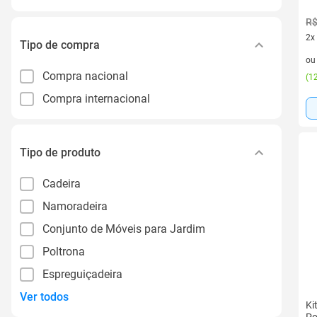
R$
2x
Tipo de compra
2 v
o
Compra nacional
(
12
Compra internacional
Tipo de produto
Cadeira
Namoradeira
Conjunto de Móveis para Jardim
Poltrona
Espreguiçadeira
Ver todos
Ki