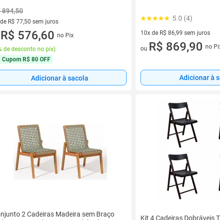
 894,50
5.0 (4)
 de R$ 77,50 sem juros
ez de R$ 77,50 sem juros
R$ 576,60
10x de R$ 86,99 sem juros
no Pix
u
10 vez de R$ 86,99 sem juros
R$ 869,90
no Pi
ou
 de desconto no pix
)
Cupom
R$ 80 OFF
Adicionar à 
Adicionar à sacola
njunto 2 Cadeiras Madeira sem Braço
Kit 4 Cadeiras Dobráveis 