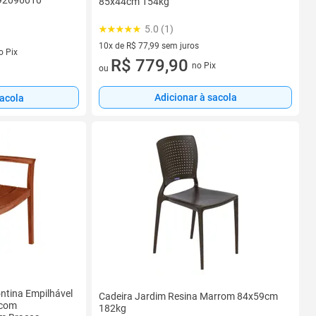
 92096010
85x44cm 154kg
5.0 (1)
10x de R$ 77,99 sem juros
s
o Pix
10 vez de R$ 77,99 sem juros
R$ 779,90
no Pix
ou
Adicionar à sacola
sacola
ntina Empilhável
Cadeira Jardim Resina Marrom 84x59cm
 com
182kg