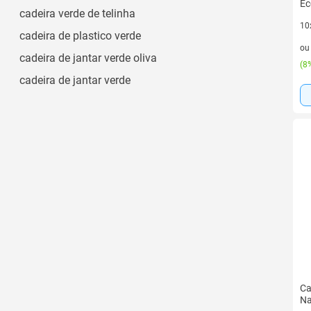
02 Poltronas 01 Mesa de Centro
Ec
cadeira verde de telinha
02 Poltronas
10
cadeira de plastico verde
10 
Ver todos
o
cadeira de jantar verde oliva
(
8%
cadeira de jantar verde
Ca
Na