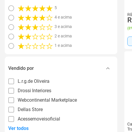
5
R$
4 e acima
R
3 e acima
(
8%
2 e acima
1 e acima
Vendido por
L.r.g.de Oliveira
Drossi Interiores
Webcontinental Marketplace
Dellas Store
Acessemoveisoficial
Ca
Ver todos
Tr