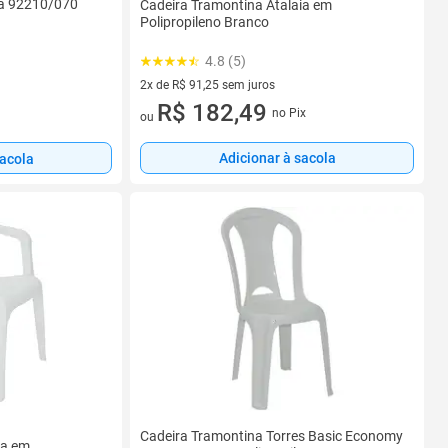
ia 92210/070
Cadeira Tramontina Atalaia em
Polipropileno Branco
4.8 (5)
2x de R$ 91,25 sem juros
2 vez de R$ 91,25 sem juros
R$ 182,49
no Pix
ou
Adicionar à sacola
sacola
Cadeira Tramontina Torres Basic Economy
ia em