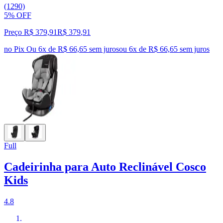
(1290)
5% OFF
Preço R$ 379,91
R$
379
,
91
no Pix
Ou 6x de R$ 66,65 sem juros
ou
6
x de
R$ 66,65
sem juros
Full
Cadeirinha para Auto Reclinável Cosco
Kids
4.8