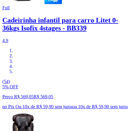
Full
Cadeirinha infantil para carro Litet 0-
36kgs Isofix 4stages - BB339
4.9
(54)
5% OFF
Preço R$ 569,05
R$
569
,
05
no Pix
Ou 10x de R$ 59,90 sem juros
ou
10
x de
R$ 59,90
sem juros