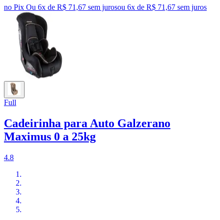
no Pix
Ou 6x de R$ 71,67 sem juros
ou
6
x de
R$ 71,67
sem juros
Full
Cadeirinha para Auto Galzerano
Maximus 0 a 25kg
4.8