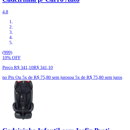
4.8
(999)
10% OFF
Preço R$ 341,10
R$
341
,
10
no Pix
Ou 5x de R$ 75,80 sem juros
ou
5
x de
R$ 75,80
sem juros