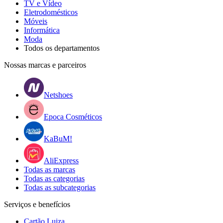
TV e Vídeo
Eletrodomésticos
Móveis
Informática
Moda
Todos os departamentos
Nossas marcas e parceiros
Netshoes
Epoca Cosméticos
KaBuM!
AliExpress
Todas as marcas
Todas as categorias
Todas as subcategorias
Serviços e benefícios
Cartão Luiza