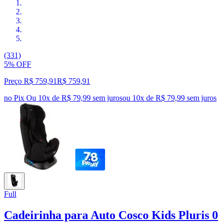
(331)
5% OFF
Preço R$ 759,91
R$
759
,
91
no Pix
Ou 10x de R$ 79,99 sem juros
ou
10
x de
R$ 79,99
sem juros
Full
Cadeirinha para Auto Cosco Kids Pluris 0