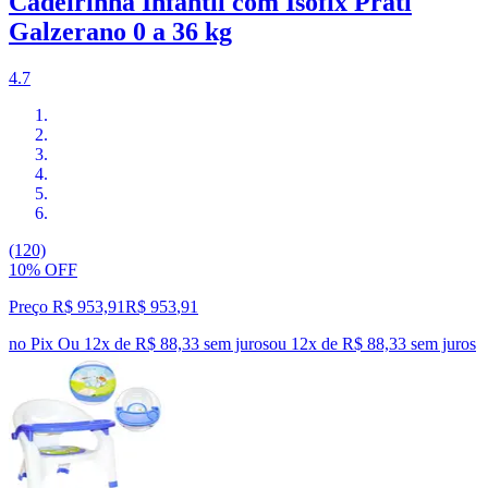
Cadeirinha Infantil com Isofix Prati
Galzerano 0 a 36 kg
4.7
(120)
10% OFF
Preço R$ 953,91
R$
953
,
91
no Pix
Ou 12x de R$ 88,33 sem juros
ou
12
x de
R$ 88,33
sem juros