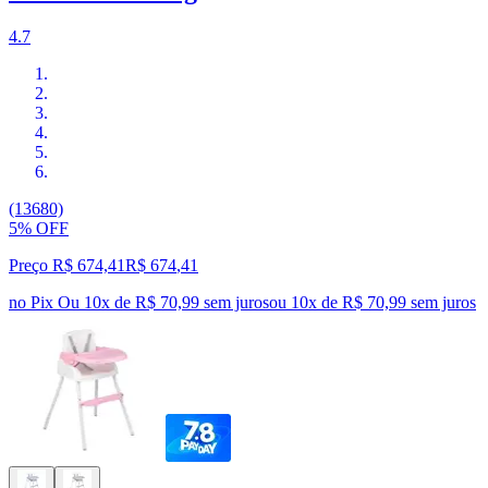
4.7
(13680)
5% OFF
Preço R$ 674,41
R$
674
,
41
no Pix
Ou 10x de R$ 70,99 sem juros
ou
10
x de
R$ 70,99
sem juros