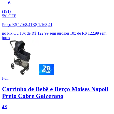
(191)
5% OFF
Preço R$ 1.168,41
R$
1.168
,
41
no Pix
Ou 10x de R$ 122,99 sem juros
ou
10
x de
R$ 122,99
sem
juros
Full
Carrinho de Bebê e Berço Moises Napoli
Preto Cobre Galzerano
4.9