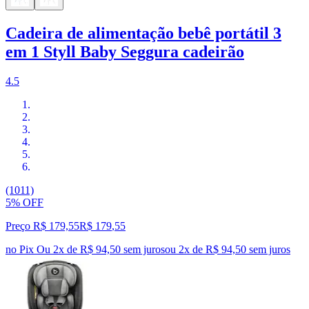
Cadeira de alimentação bebê portátil 3
em 1 Styll Baby Seggura cadeirão
4.5
(1011)
5% OFF
Preço R$ 179,55
R$
179
,
55
no Pix
Ou 2x de R$ 94,50 sem juros
ou
2
x de
R$ 94,50
sem juros