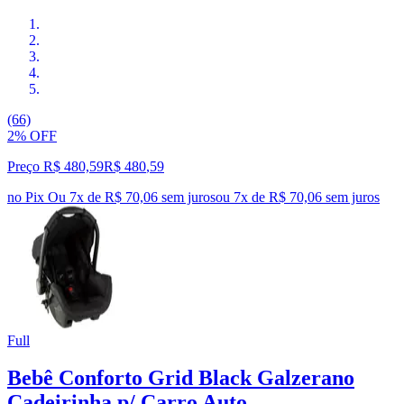
(66)
2% OFF
Preço R$ 480,59
R$
480
,
59
no Pix
Ou 7x de R$ 70,06 sem juros
ou
7
x de
R$ 70,06
sem juros
Full
Bebê Conforto Grid Black Galzerano
Cadeirinha p/ Carro Auto