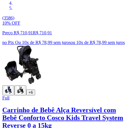
(3586)
10% OFF
Preço R$ 710,91
R$
710
,
91
no Pix
Ou 10x de R$ 78,99 sem juros
ou
10
x de
R$ 78,99
sem juros
+6
Full
Carrinho de Bebê Alça Reversível com
Bebê Conforto Cosco Kids Travel System
Reverse 0 a 15kg