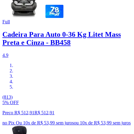
Full
Cadeira Para Auto 0-36 Kg Litet Mass
Preta e Cinza - BB458
4.9
(813)
5% OFF
Preço R$ 512,91
R$
512
,
91
no Pix
Ou 10x de R$ 53,99 sem juros
ou
10
x de
R$ 53,99
sem juros