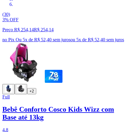
(30)
3% OFF
Preço R$ 254,14
R$
254
,
14
no Pix
Ou 5x de R$ 52,40 sem juros
ou
5
x de
R$ 52,40
sem juros
+2
Full
Bebê Conforto Cosco Kids Wizz com
Base até 13kg
4.8