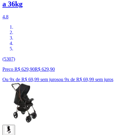
a 36kg
4.8
(5307)
Preço R$ 629,90
R$
629
,
90
Ou 9x de R$ 69,99 sem juros
ou
9
x de
R$ 69,99
sem juros