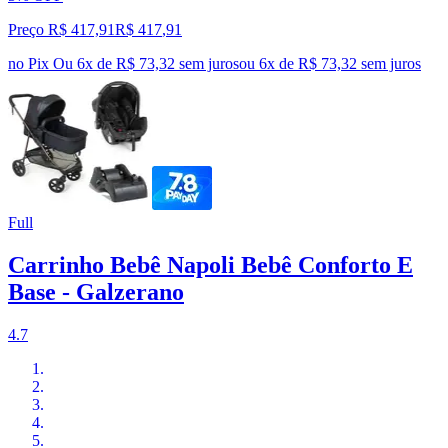
Preço R$ 417,91
R$
417
,
91
no Pix
Ou 6x de R$ 73,32 sem juros
ou
6
x de
R$ 73,32
sem juros
Full
Carrinho Bebê Napoli Bebê Conforto E
Base - Galzerano
4.7