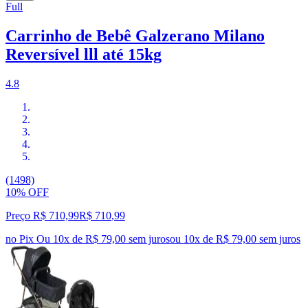
Full
Carrinho de Bebê Galzerano Milano
Reversível lll até 15kg
4.8
(1498)
10% OFF
Preço R$ 710,99
R$
710
,
99
no Pix
Ou 10x de R$ 79,00 sem juros
ou
10
x de
R$ 79,00
sem juros