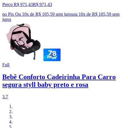
Preço R$ 971,43
R$
971
,
43
no Pix
Ou 10x de R$ 105,59 sem juros
ou
10
x de
R$ 105,59
sem
juros
Full
Bebê Conforto Cadeirinha Para Carro
segura styll baby preto e rosa
3.7