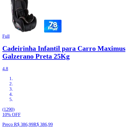
Full
Cadeirinha Infantil para Carro Maximus
Galzerano Preta 25Kg
4.8
(1290)
10% OFF
Preço R$ 386,99
R$
386
,
99