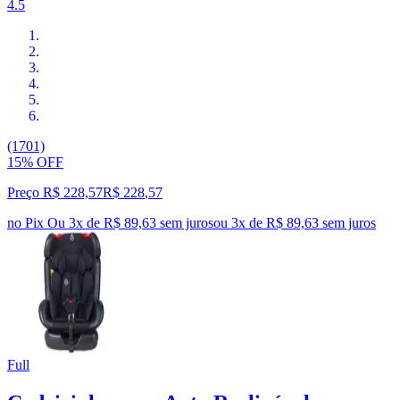
4.5
(1701)
15% OFF
Preço R$ 228,57
R$
228
,
57
no Pix
Ou 3x de R$ 89,63 sem juros
ou
3
x de
R$ 89,63
sem juros
Full