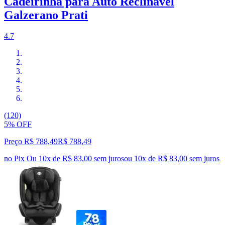
Cadeirinha para Auto Reclinável
Galzerano Prati
4.7
(120)
5% OFF
Preço R$ 788,49
R$
788
,
49
no Pix
Ou 10x de R$ 83,00 sem juros
ou
10
x de
R$ 83,00
sem juros