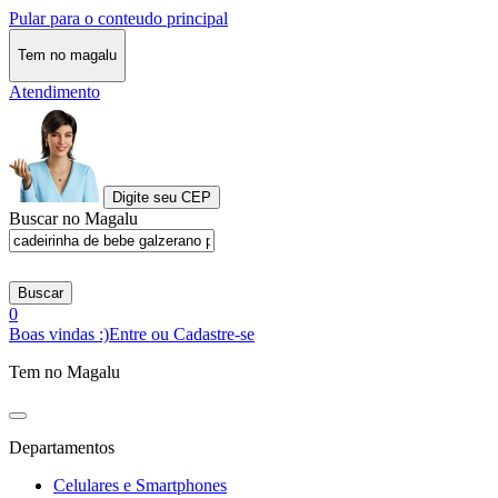
Pular para o conteudo principal
Tem no magalu
Atendimento
Digite seu CEP
Buscar no Magalu
Buscar
0
Boas vindas :)
Entre ou Cadastre-se
Tem no Magalu
Departamentos
Celulares e Smartphones