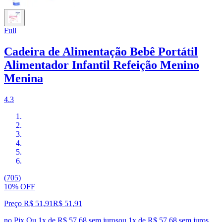
Full
Cadeira de Alimentação Bebê Portátil
Alimentador Infantil Refeição Menino
Menina
4.3
(705)
10% OFF
Preço R$ 51,91
R$
51
,
91
no Pix
Ou 1x de R$ 57,68 sem juros
ou
1
x de
R$ 57,68
sem juros