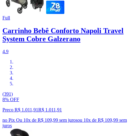
Full
Carrinho Bebê Conforto Napoli Travel
System Cobre Galzerano
4.9
(391)
8% OFF
Preço R$ 1.011,91
R$
1.011
,
91
no Pix
Ou 10x de R$ 109,99 sem juros
ou
10
x de
R$ 109,99
sem
juros