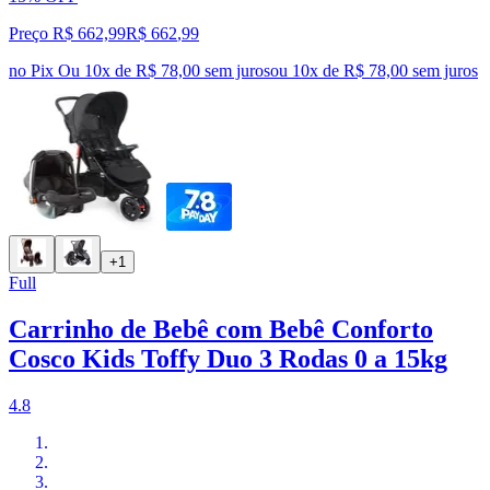
Preço R$ 662,99
R$
662
,
99
no Pix
Ou 10x de R$ 78,00 sem juros
ou
10
x de
R$ 78,00
sem juros
+1
Full
Carrinho de Bebê com Bebê Conforto
Cosco Kids Toffy Duo 3 Rodas 0 a 15kg
4.8