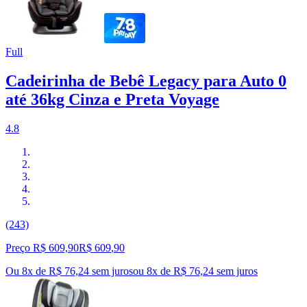
Full
Cadeirinha de Bebê Legacy para Auto 0
até 36kg Cinza e Preta Voyage
4.8
(243)
Preço R$ 609,90
R$
609
,
90
Ou 8x de R$ 76,24 sem juros
ou
8
x de
R$ 76,24
sem juros