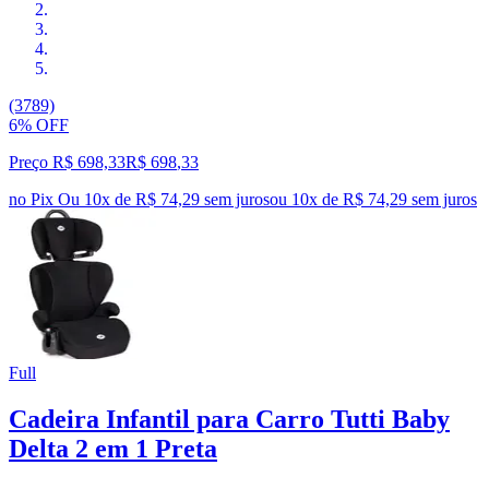
(3789)
6% OFF
Preço R$ 698,33
R$
698
,
33
no Pix
Ou 10x de R$ 74,29 sem juros
ou
10
x de
R$ 74,29
sem juros
Full
Cadeira Infantil para Carro Tutti Baby
Delta 2 em 1 Preta