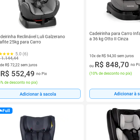
Cadeirinha para Carro Inf
deirinha Reclinável Luli Galzerano
a 36 kg Otto II Cinza
afite 25kg para Carro
5.0 (6)
10x de R$ 94,30 sem juros
 1.144,44
10 vez de R$ 94,30 sem juros
R$ 848,70
no Pi
 de R$ 72,22 sem juros
ou
ez de R$ 72,22 sem juros
R$ 552,49
(
10% de desconto no pix
)
no Pix
u
% de desconto no pix
)
Adicionar à 
Adicionar à sacola
Full