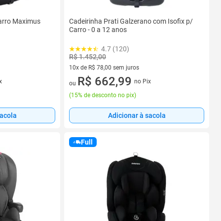
Carro Maximus
Cadeirinha Prati Galzerano com Isofix p/
Carro - 0 a 12 anos
4.7 (120)
R$ 1.452,00
10x de R$ 78,00 sem juros
10 vez de R$ 78,00 sem juros
R$ 662,99
x
no Pix
ou
(
15% de desconto no pix
)
sacola
Adicionar à sacola
Full