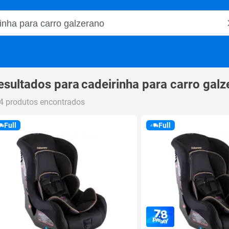
o Magalu
esultados para
cadeirinha para carro gal
4 produtos encontrados
Full
Full