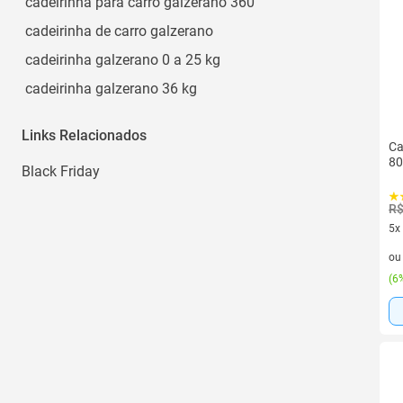
Altura do Cinto de Segurança.
cadeirinha para carro galzerano 360
3 Posições de Reclinação
cadeirinha de carro galzerano
Ver todos
cadeirinha galzerano 0 a 25 kg
cadeirinha galzerano 36 kg
Links Relacionados
Ca
80
Black Friday
R$
5x
5 v
o
(
6%