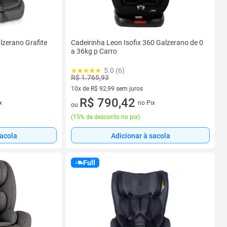
lzerano Grafite
Cadeirinha Leon Isofix 360 Galzerano de 0
a 36kg p Carro
5.0 (6)
R$ 1.765,93
10x de R$ 92,99 sem juros
10 vez de R$ 92,99 sem juros
R$ 790,42
x
no Pix
ou
(
15% de desconto no pix
)
sacola
Adicionar à sacola
Full