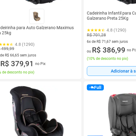
Cadeirinha Infantil para 
Galzerano Preta 25Kg
deirinha para Auto Galzerano Maximus
4.8 (1290)
a 25kg
R$ 701,28
6x de R$ 71,67 sem juros
4.8 (1290)
6 vez de R$ 71,67 sem juros
R$ 386,99
 499,99
no Pi
ou
 de R$ 66,65 sem juros
(
10% de desconto no pix
)
ez de R$ 66,65 sem juros
R$ 379,91
no Pix
u
Adicionar à 
 de desconto no pix
)
Full