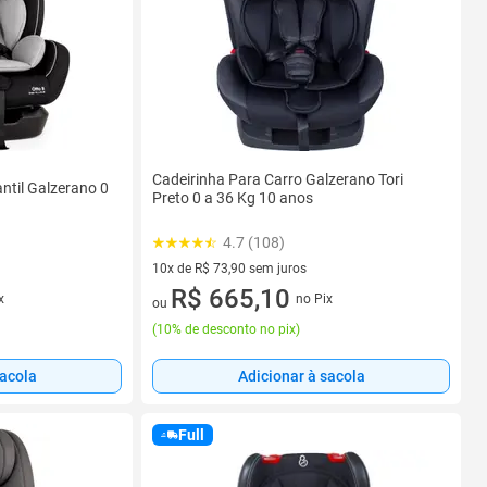
Cadeirinha Para Carro Galzerano Tori
antil Galzerano 0
Preto 0 a 36 Kg 10 anos
4.7 (108)
10x de R$ 73,90 sem juros
10 vez de R$ 73,90 sem juros
R$ 665,10
x
no Pix
ou
(
10% de desconto no pix
)
sacola
Adicionar à sacola
Full