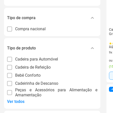
Tipo de compra
Compra nacional
Ca
Gr
R$
Tipo de produto
9x
9 v
Cadeira para Automóvel
o
Cadeira de Refeição
(
15
Bebê Conforto
Cadeirinha de Descanso
Peças e Acessórios para Alimentação e
Amamentação
Ver todos