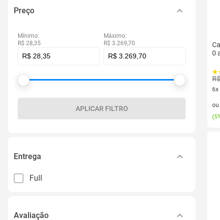
Preço
Mínimo:
Máximo:
R$ 28,35
R$ 3.269,70
Ca
0 
R$
6x
6 v
o
APLICAR FILTRO
(
5%
Entrega
Full
Avaliação