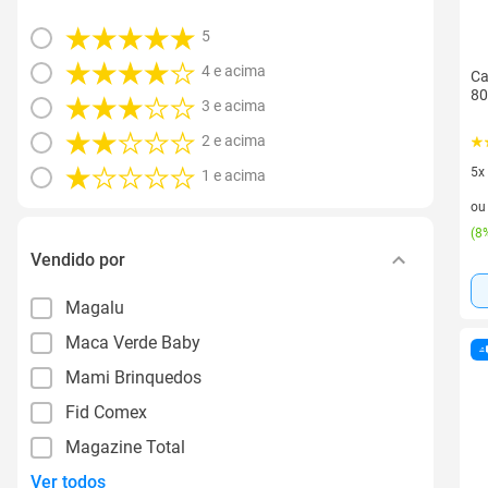
5
4 e acima
Ca
80
3 e acima
2 e acima
5x
1 e acima
5 v
o
(
8%
Vendido por
Magalu
Maca Verde Baby
Mami Brinquedos
Fid Comex
Magazine Total
Ver todos