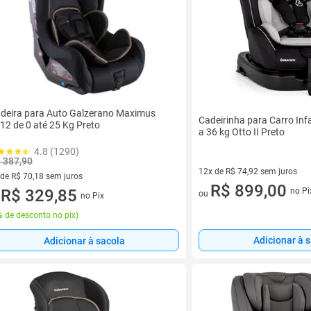
deira para Auto Galzerano Maximus
Cadeirinha para Carro Inf
12 de 0 até 25 Kg Preto
a 36 kg Otto II Preto
4.8 (1290)
 387,90
12x de R$ 74,92 sem juros
 de R$ 70,18 sem juros
12 vez de R$ 74,92 sem juros
R$ 899,00
no Pi
ez de R$ 70,18 sem juros
R$ 329,85
ou
no Pix
u
 de desconto no pix
)
Adicionar à 
Adicionar à sacola