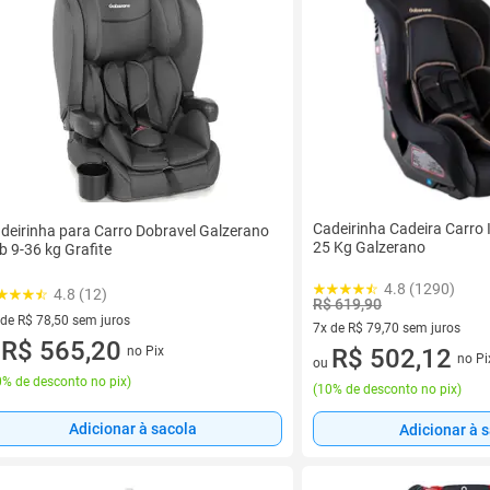
Cadeirinha Cadeira Carro I
deirinha para Carro Dobravel Galzerano
25 Kg Galzerano
b 9-36 kg Grafite
4.8 (1290)
4.8 (12)
R$ 619,90
 de R$ 78,50 sem juros
7x de R$ 79,70 sem juros
ez de R$ 78,50 sem juros
R$ 565,20
no Pix
7 vez de R$ 79,70 sem juros
R$ 502,12
u
no Pi
ou
% de desconto no pix
)
(
10% de desconto no pix
)
Adicionar à sacola
Adicionar à 