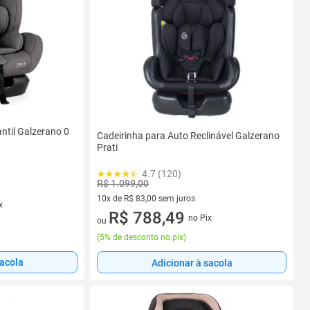
antil Galzerano 0
Cadeirinha para Auto Reclinável Galzerano
Prati
4.7 (120)
R$ 1.099,00
10x de R$ 83,00 sem juros
x
10 vez de R$ 83,00 sem juros
R$ 788,49
no Pix
ou
(
5% de desconto no pix
)
sacola
Adicionar à sacola