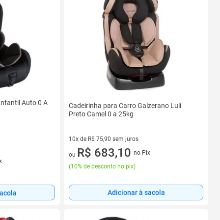
nfantil Auto 0 A
Cadeirinha para Carro Galzerano Luli
Preto Camel 0 a 25kg
10x de R$ 75,90 sem juros
10 vez de R$ 75,90 sem juros
R$ 683,10
no Pix
ou
x
(
10% de desconto no pix
)
Adicionar à sacola
sacola