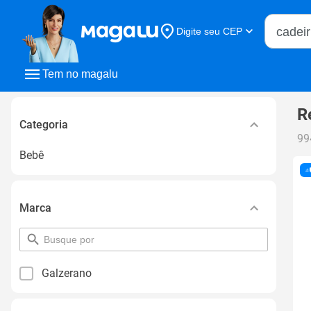
Buscar n
Digite seu CEP
Buscar
Tem no magalu
R
Categoria
99
Bebê
Marca
pesquisar
por
filtro
Galzerano