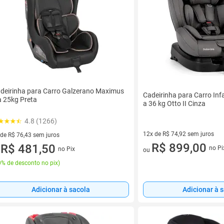
deirinha para Carro Galzerano Maximus
Cadeirinha para Carro Inf
a 25kg Preta
a 36 kg Otto II Cinza
4.8 (1266)
12x de R$ 74,92 sem juros
 de R$ 76,43 sem juros
12 vez de R$ 74,92 sem juros
R$ 899,00
ez de R$ 76,43 sem juros
R$ 481,50
no Pi
no Pix
ou
u
% de desconto no pix
)
Adicionar à sacola
Adicionar à 