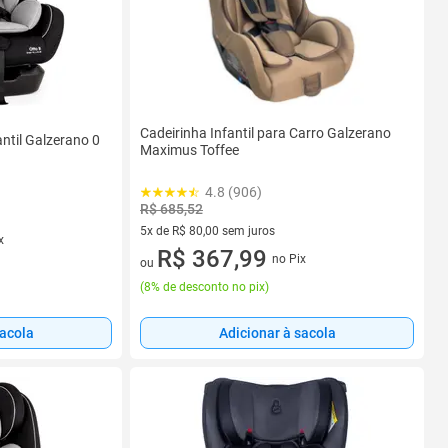
Cadeirinha Infantil para Carro Galzerano
antil Galzerano 0
Maximus Toffee
4.8 (906)
R$ 685,52
5x de R$ 80,00 sem juros
x
5 vez de R$ 80,00 sem juros
R$ 367,99
no Pix
ou
(
8% de desconto no pix
)
sacola
Adicionar à sacola