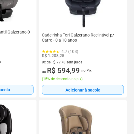
antil Galzerano 0
Cadeirinha Tori Galzerano Reclinável p/
Carro - 0 a 10 anos
4.7 (108)
R$ 1.208,25
x
9x de R$ 77,78 sem juros
9 vez de R$ 77,78 sem juros
R$ 594,99
no Pix
ou
(
15% de desconto no pix
)
sacola
Adicionar à sacola