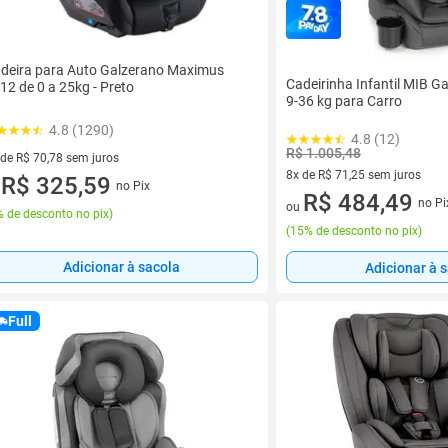
deira para Auto Galzerano Maximus
Cadeirinha Infantil MIB Ga
12 de 0 a 25kg - Preto
9-36 kg para Carro
4.8 (1290)
4.8 (12)
R$ 1.005,48
 de R$ 70,78 sem juros
8x de R$ 71,25 sem juros
ez de R$ 70,78 sem juros
R$ 325,59
no Pix
u
8 vez de R$ 71,25 sem juros
R$ 484,49
no Pi
ou
 de desconto no pix
)
(
15% de desconto no pix
)
Adicionar à sacola
Adicionar à 
Full