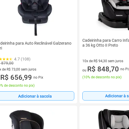
Cadeirinha para Carro Inf
deirinha para Auto Reclinável Galzerano
a 36 kg Otto II Preto
ri
4.7 (108)
10x de R$ 94,30 sem juros
 879,00
10 vez de R$ 94,30 sem juros
R$ 848,70
no Pi
x de R$ 73,00 sem juros
ou
vez de R$ 73,00 sem juros
R$ 656,99
(
10% de desconto no pix
)
no Pix
u
% de desconto no pix
)
Adicionar à 
Adicionar à sacola