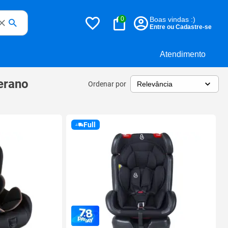
0
Boas vindas :)
Entre ou Cadastre-se
Atendimento
zerano
Ordenar por
Full