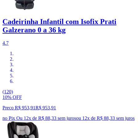
Cadeirinha Infantil com Isofix Prati
Galzerano 0 a 36 kg
4.7
(120)
10% OFF
Preço R$ 953,91
R$
953
,
91
no Pix
Ou 12x de R$ 88,33 sem juros
ou
12
x de
R$ 88,33
sem juros