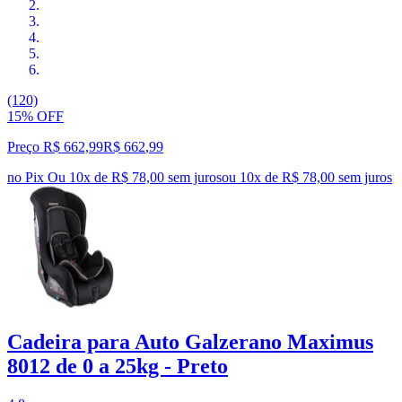
(120)
15% OFF
Preço R$ 662,99
R$
662
,
99
no Pix
Ou 10x de R$ 78,00 sem juros
ou
10
x de
R$ 78,00
sem juros
Cadeira para Auto Galzerano Maximus
8012 de 0 a 25kg - Preto