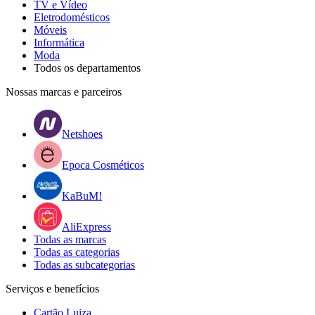
TV e Vídeo
Eletrodomésticos
Móveis
Informática
Moda
Todos os departamentos
Nossas marcas e parceiros
Netshoes
Epoca Cosméticos
KaBuM!
AliExpress
Todas as marcas
Todas as categorias
Todas as subcategorias
Serviços e benefícios
Cartão Luiza