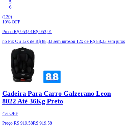
(120)
10% OFF
Preço R$ 953,91
R$
953
,
91
no Pix
Ou 12x de R$ 88,33 sem juros
ou
12
x de
R$ 88,33
sem juros
Cadeira Para Carro Galzerano Leon
8022 Até 36Kg Preto
4% OFF
Preço R$ 919,58
R$
919
,
58