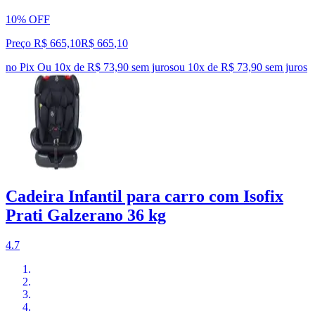
10% OFF
Preço R$ 665,10
R$
665
,
10
no Pix
Ou 10x de R$ 73,90 sem juros
ou
10
x de
R$ 73,90
sem juros
Cadeira Infantil para carro com Isofix
Prati Galzerano 36 kg
4.7