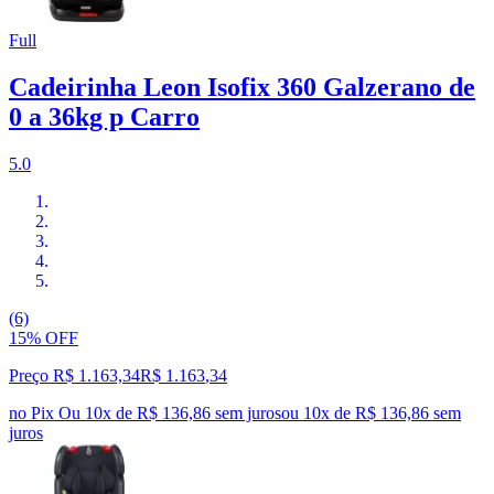
Full
Cadeirinha Leon Isofix 360 Galzerano de
0 a 36kg p Carro
5.0
(6)
15% OFF
Preço R$ 1.163,34
R$
1.163
,
34
no Pix
Ou 10x de R$ 136,86 sem juros
ou
10
x de
R$ 136,86
sem
juros