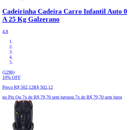
Cadeirinha Cadeira Carro Infantil Auto 0
A 25 Kg Galzerano
4.8
(1296)
10% OFF
Preço R$ 502,12
R$
502
,
12
no Pix
Ou 7x de R$ 79,70 sem juros
ou
7
x de
R$ 79,70
sem juros