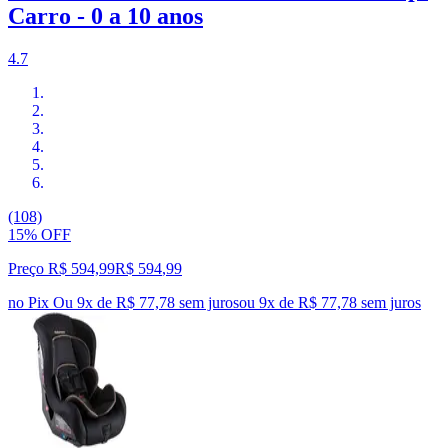
Carro - 0 a 10 anos
4.7
(108)
15% OFF
Preço R$ 594,99
R$
594
,
99
no Pix
Ou 9x de R$ 77,78 sem juros
ou
9
x de
R$ 77,78
sem juros