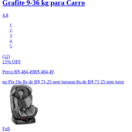
Grafite 9-36 kg para Carro
4.8
(12)
15% OFF
Preço R$ 484,49
R$
484
,
49
no Pix
Ou 8x de R$ 71,25 sem juros
ou
8
x de
R$ 71,25
sem juros
Full