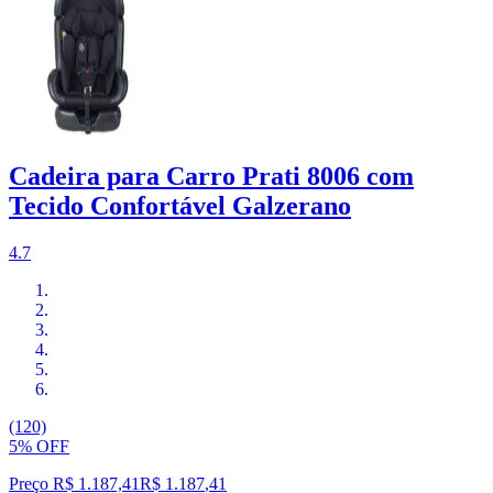
Cadeira para Carro Prati 8006 com
Tecido Confortável Galzerano
4.7
(120)
5% OFF
Preço R$ 1.187,41
R$
1.187
,
41