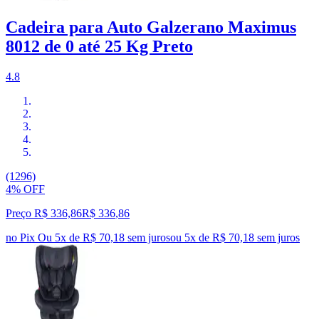
Cadeira para Auto Galzerano Maximus
8012 de 0 até 25 Kg Preto
4.8
(1296)
4% OFF
Preço R$ 336,86
R$
336
,
86
no Pix
Ou 5x de R$ 70,18 sem juros
ou
5
x de
R$ 70,18
sem juros