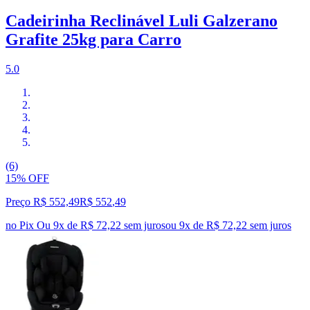
Cadeirinha Reclinável Luli Galzerano
Grafite 25kg para Carro
5.0
(6)
15% OFF
Preço R$ 552,49
R$
552
,
49
no Pix
Ou 9x de R$ 72,22 sem juros
ou
9
x de
R$ 72,22
sem juros