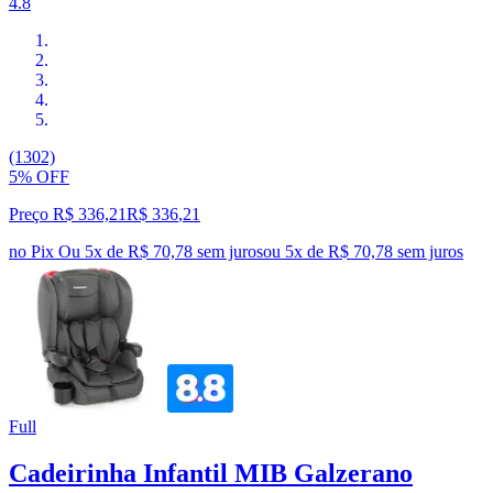
4.8
(1302)
5% OFF
Preço R$ 336,21
R$
336
,
21
no Pix
Ou 5x de R$ 70,78 sem juros
ou
5
x de
R$ 70,78
sem juros
Full
Cadeirinha Infantil MIB Galzerano