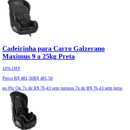
Cadeirinha para Carro Galzerano
Maximus 9 a 25kg Preta
10% OFF
Preço R$ 481,50
R$
481
,
50
no Pix
Ou 7x de R$ 76,43 sem juros
ou
7
x de
R$ 76,43
sem juros