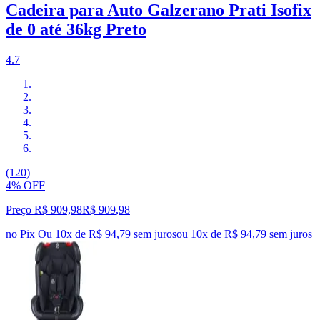
Cadeira para Auto Galzerano Prati Isofix
de 0 até 36kg Preto
4.7
(120)
4% OFF
Preço R$ 909,98
R$
909
,
98
no Pix
Ou 10x de R$ 94,79 sem juros
ou
10
x de
R$ 94,79
sem juros