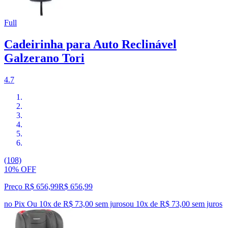
Full
Cadeirinha para Auto Reclinável
Galzerano Tori
4.7
(108)
10% OFF
Preço R$ 656,99
R$
656
,
99
no Pix
Ou 10x de R$ 73,00 sem juros
ou
10
x de
R$ 73,00
sem juros