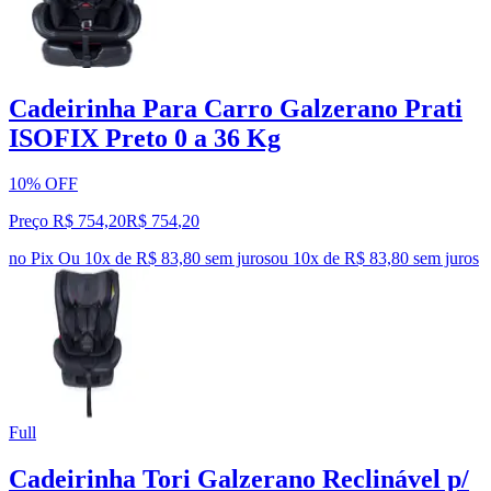
Cadeirinha Para Carro Galzerano Prati
ISOFIX Preto 0 a 36 Kg
10% OFF
Preço R$ 754,20
R$
754
,
20
no Pix
Ou 10x de R$ 83,80 sem juros
ou
10
x de
R$ 83,80
sem juros
Full
Cadeirinha Tori Galzerano Reclinável p/