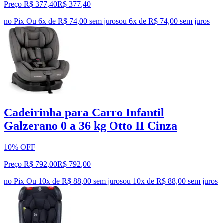
Preço R$ 377,40
R$
377
,
40
no Pix
Ou 6x de R$ 74,00 sem juros
ou
6
x de
R$ 74,00
sem juros
Cadeirinha para Carro Infantil
Galzerano 0 a 36 kg Otto II Cinza
10% OFF
Preço R$ 792,00
R$
792
,
00
no Pix
Ou 10x de R$ 88,00 sem juros
ou
10
x de
R$ 88,00
sem juros