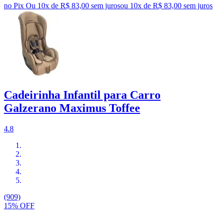
no Pix
Ou 10x de R$ 83,00 sem juros
ou
10
x de
R$ 83,00
sem juros
Cadeirinha Infantil para Carro
Galzerano Maximus Toffee
4.8
(909)
15% OFF