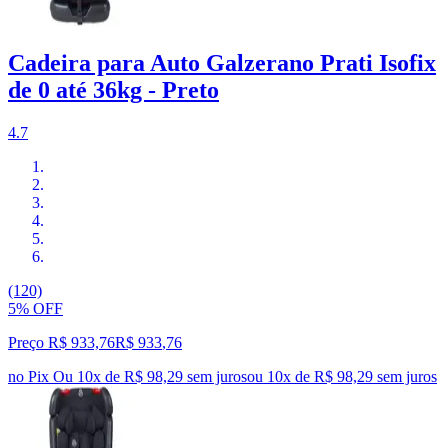
Cadeira para Auto Galzerano Prati Isofix
de 0 até 36kg - Preto
4.7
(120)
5% OFF
Preço R$ 933,76
R$
933
,
76
no Pix
Ou 10x de R$ 98,29 sem juros
ou
10
x de
R$ 98,29
sem juros