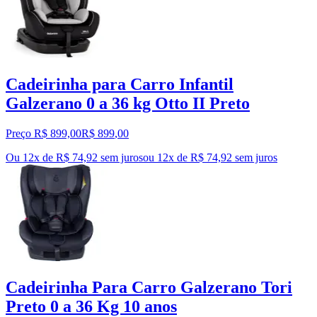
Cadeirinha para Carro Infantil
Galzerano 0 a 36 kg Otto II Preto
Preço R$ 899,00
R$
899
,
00
Ou 12x de R$ 74,92 sem juros
ou
12
x de
R$ 74,92
sem juros
Cadeirinha Para Carro Galzerano Tori
Preto 0 a 36 Kg 10 anos