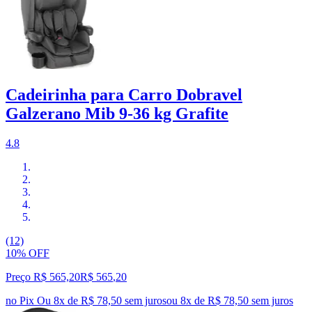
Cadeirinha para Carro Dobravel
Galzerano Mib 9-36 kg Grafite
4.8
(12)
10% OFF
Preço R$ 565,20
R$
565
,
20
no Pix
Ou 8x de R$ 78,50 sem juros
ou
8
x de
R$ 78,50
sem juros