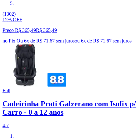
(1302)
15% OFF
Preço R$ 365,49
R$
365
,
49
no Pix
Ou 6x de R$ 71,67 sem juros
ou
6
x de
R$ 71,67
sem juros
Full
Cadeirinha Prati Galzerano com Isofix p/
Carro - 0 a 12 anos
4.7