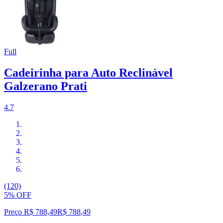
Full
Cadeirinha para Auto Reclinável
Galzerano Prati
4.7
(120)
5% OFF
Preço R$ 788,49
R$
788
,
49