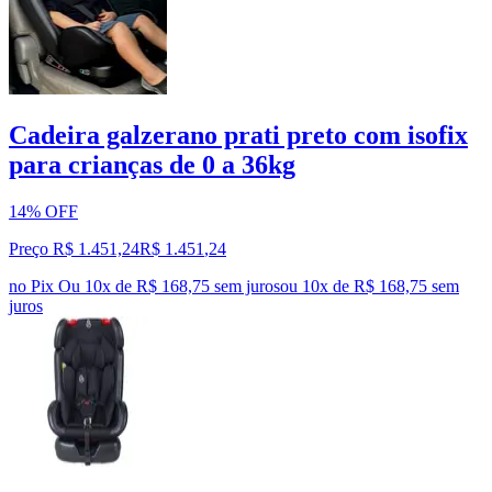
Cadeira galzerano prati preto com isofix
para crianças de 0 a 36kg
14% OFF
Preço R$ 1.451,24
R$
1.451
,
24
no Pix
Ou 10x de R$ 168,75 sem juros
ou
10
x de
R$ 168,75
sem
juros