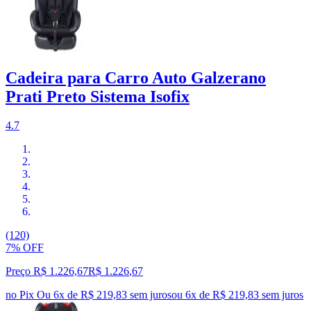
Cadeira para Carro Auto Galzerano
Prati Preto Sistema Isofix
4.7
(120)
7% OFF
Preço R$ 1.226,67
R$
1.226
,
67
no Pix
Ou 6x de R$ 219,83 sem juros
ou
6
x de
R$ 219,83
sem juros