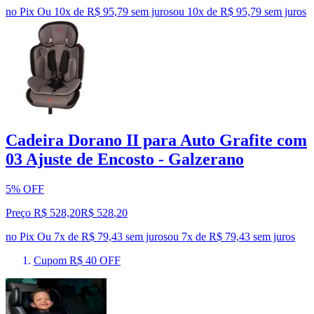
no Pix
Ou 10x de R$ 95,79 sem juros
ou
10
x de
R$ 95,79
sem juros
Cadeira Dorano II para Auto Grafite com
03 Ajuste de Encosto - Galzerano
5% OFF
Preço R$ 528,20
R$
528
,
20
no Pix
Ou 7x de R$ 79,43 sem juros
ou
7
x de
R$ 79,43
sem juros
Cupom R$ 40 OFF