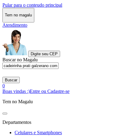
Pular para o conteudo principal
Tem no magalu
Atendimento
Digite seu CEP
Buscar no Magalu
Buscar
0
Boas vindas :)
Entre ou Cadastre-se
Tem no Magalu
Departamentos
Celulares e Smartphones