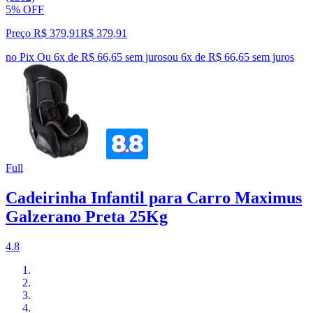
5% OFF
Preço R$ 379,91
R$
379
,
91
no Pix
Ou 6x de R$ 66,65 sem juros
ou
6
x de
R$ 66,65
sem juros
Full
Cadeirinha Infantil para Carro Maximus
Galzerano Preta 25Kg
4.8