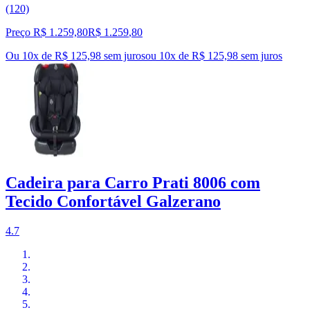
(120)
Preço R$ 1.259,80
R$
1.259
,
80
Ou 10x de R$ 125,98 sem juros
ou
10
x de
R$ 125,98
sem juros
Cadeira para Carro Prati 8006 com
Tecido Confortável Galzerano
4.7