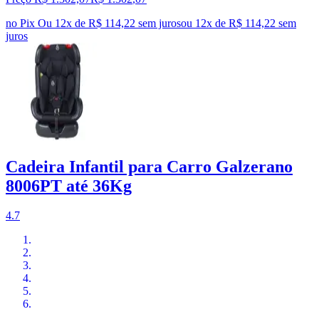
no Pix
Ou 12x de R$ 114,22 sem juros
ou
12
x de
R$ 114,22
sem
juros
Cadeira Infantil para Carro Galzerano
8006PT até 36Kg
4.7