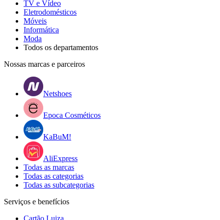
TV e Vídeo
Eletrodomésticos
Móveis
Informática
Moda
Todos os departamentos
Nossas marcas e parceiros
Netshoes
Epoca Cosméticos
KaBuM!
AliExpress
Todas as marcas
Todas as categorias
Todas as subcategorias
Serviços e benefícios
Cartão Luiza