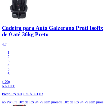
Cadeira para Auto Galzerano Prati Isofix
de 0 até 36kg Preto
4.7
(120)
6% OFF
Preço R$ 891,03
R$
891
,
03
no Pix
Ou 10x de R$ 94,79 sem juros
ou
10
x de
R$ 94,79
sem juros