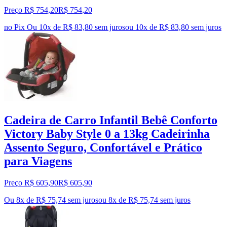
Preço R$ 754,20
R$
754
,
20
no Pix
Ou 10x de R$ 83,80 sem juros
ou
10
x de
R$ 83,80
sem juros
Cadeira de Carro Infantil Bebê Conforto
Victory Baby Style 0 a 13kg Cadeirinha
Assento Seguro, Confortável e Prático
para Viagens
Preço R$ 605,90
R$
605
,
90
Ou 8x de R$ 75,74 sem juros
ou
8
x de
R$ 75,74
sem juros