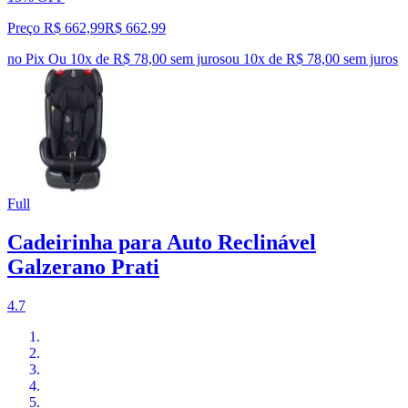
Preço R$ 662,99
R$
662
,
99
no Pix
Ou 10x de R$ 78,00 sem juros
ou
10
x de
R$ 78,00
sem juros
Full
Cadeirinha para Auto Reclinável
Galzerano Prati
4.7