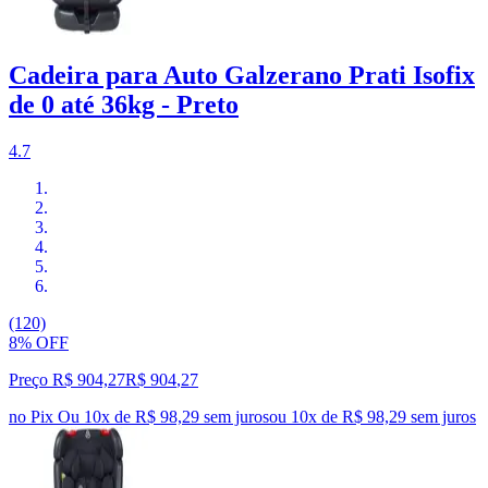
Cadeira para Auto Galzerano Prati Isofix
de 0 até 36kg - Preto
4.7
(120)
8% OFF
Preço R$ 904,27
R$
904
,
27
no Pix
Ou 10x de R$ 98,29 sem juros
ou
10
x de
R$ 98,29
sem juros