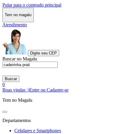
Pular para o conteudo principal
Tem no magalu
Atendimento
Digite seu CEP
Buscar no Magalu
Buscar
0
Boas vindas :)
Entre ou Cadastre-se
Tem no Magalu
Departamentos
Celulares e Smartphones