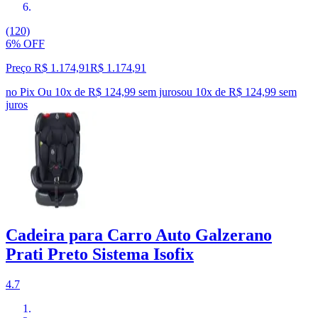
(120)
6% OFF
Preço R$ 1.174,91
R$
1.174
,
91
no Pix
Ou 10x de R$ 124,99 sem juros
ou
10
x de
R$ 124,99
sem
juros
Cadeira para Carro Auto Galzerano
Prati Preto Sistema Isofix
4.7