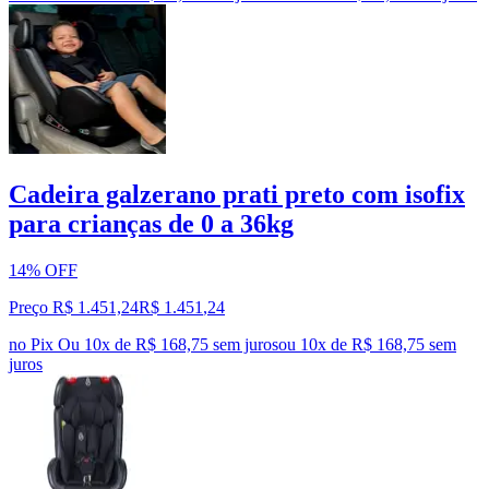
Cadeira galzerano prati preto com isofix
para crianças de 0 a 36kg
14% OFF
Preço R$ 1.451,24
R$
1.451
,
24
no Pix
Ou 10x de R$ 168,75 sem juros
ou
10
x de
R$ 168,75
sem
juros