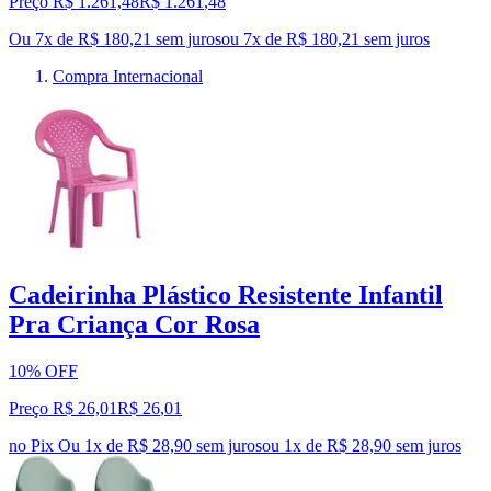
Preço R$ 1.261,48
R$
1.261
,
48
Ou 7x de R$ 180,21 sem juros
ou
7
x de
R$ 180,21
sem juros
Compra Internacional
Cadeirinha Plástico Resistente Infantil
Pra Criança Cor Rosa
10% OFF
Preço R$ 26,01
R$
26
,
01
no Pix
Ou 1x de R$ 28,90 sem juros
ou
1
x de
R$ 28,90
sem juros