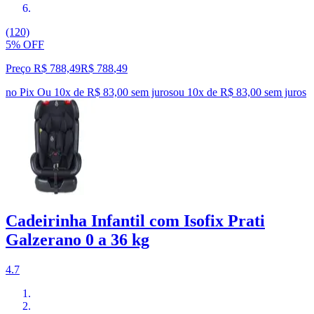
(120)
5% OFF
Preço R$ 788,49
R$
788
,
49
no Pix
Ou 10x de R$ 83,00 sem juros
ou
10
x de
R$ 83,00
sem juros
Cadeirinha Infantil com Isofix Prati
Galzerano 0 a 36 kg
4.7