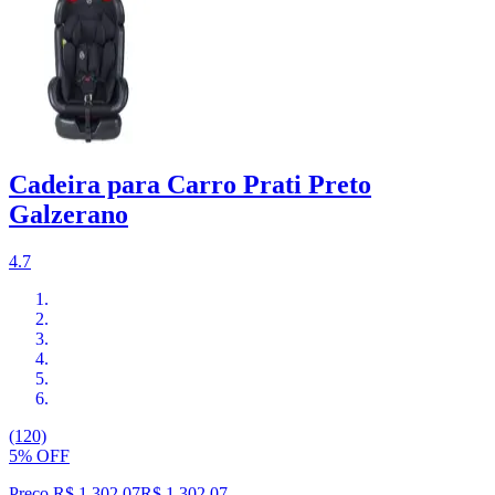
Cadeira para Carro Prati Preto
Galzerano
4.7
(120)
5% OFF
Preço R$ 1.302,07
R$
1.302
,
07