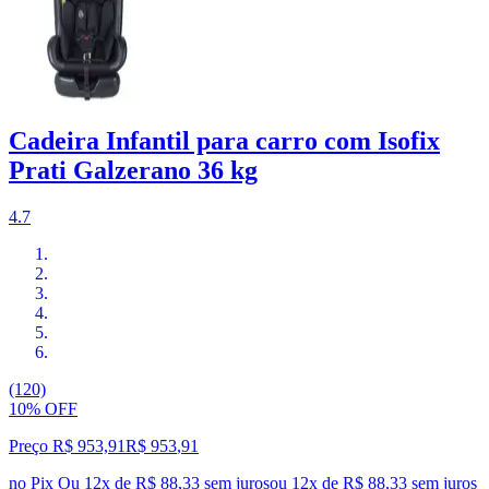
Cadeira Infantil para carro com Isofix
Prati Galzerano 36 kg
4.7
(120)
10% OFF
Preço R$ 953,91
R$
953
,
91
no Pix
Ou 12x de R$ 88,33 sem juros
ou
12
x de
R$ 88,33
sem juros