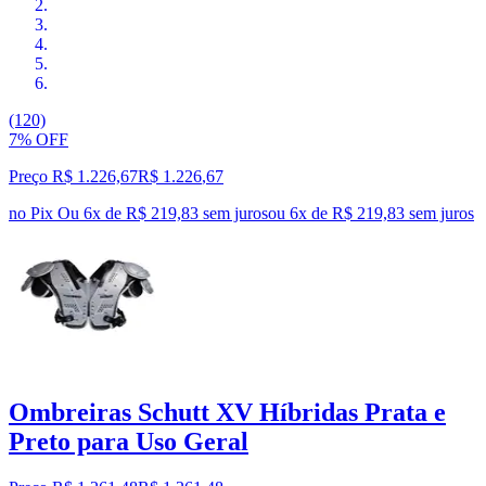
(120)
7% OFF
Preço R$ 1.226,67
R$
1.226
,
67
no Pix
Ou 6x de R$ 219,83 sem juros
ou
6
x de
R$ 219,83
sem juros
Ombreiras Schutt XV Híbridas Prata e
Preto para Uso Geral