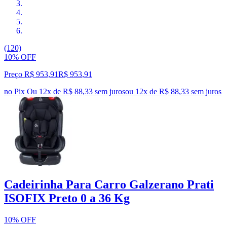
(120)
10% OFF
Preço R$ 953,91
R$
953
,
91
no Pix
Ou 12x de R$ 88,33 sem juros
ou
12
x de
R$ 88,33
sem juros
Cadeirinha Para Carro Galzerano Prati
ISOFIX Preto 0 a 36 Kg
10% OFF