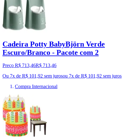
Cadeira Potty BabyBjörn Verde
Escuro/Branco - Pacote com 2
Preço R$ 713,46
R$
713
,
46
Ou 7x de R$ 101,92 sem juros
ou
7
x de
R$ 101,92
sem juros
Compra Internacional