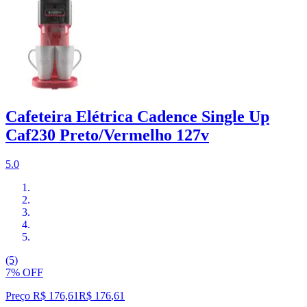
Cafeteira Elétrica Cadence Single Up
Caf230 Preto/Vermelho 127v
5.0
(5)
7% OFF
Preço R$ 176,61
R$
176
,
61