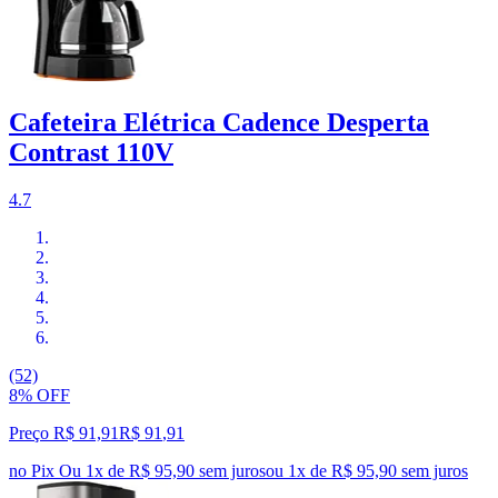
Cafeteira Elétrica Cadence Desperta
Contrast 110V
4.7
(52)
8% OFF
Preço R$ 91,91
R$
91
,
91
no Pix
Ou 1x de R$ 95,90 sem juros
ou
1
x de
R$ 95,90
sem juros