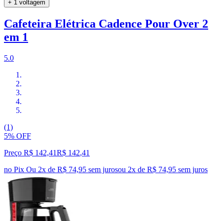
+ 1 voltagem
Cafeteira Elétrica Cadence Pour Over 2
em 1
5.0
(1)
5% OFF
Preço R$ 142,41
R$
142
,
41
no Pix
Ou 2x de R$ 74,95 sem juros
ou
2
x de
R$ 74,95
sem juros