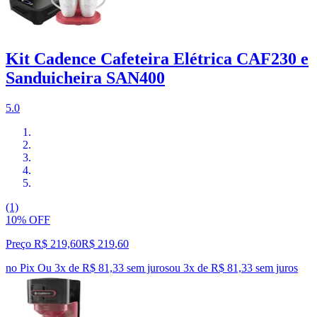
Kit Cadence Cafeteira Elétrica CAF230 e
Sanduicheira SAN400
5.0
(1)
10% OFF
Preço R$ 219,60
R$
219
,
60
no Pix
Ou 3x de R$ 81,33 sem juros
ou
3
x de
R$ 81,33
sem juros