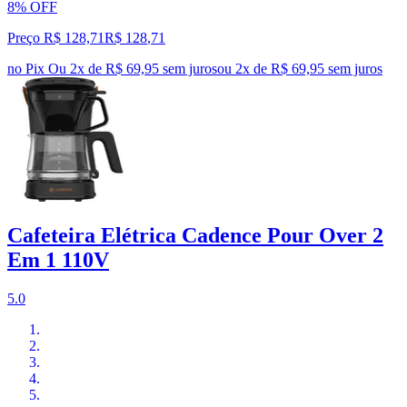
8% OFF
Preço R$ 128,71
R$
128
,
71
no Pix
Ou 2x de R$ 69,95 sem juros
ou
2
x de
R$ 69,95
sem juros
Cafeteira Elétrica Cadence Pour Over 2
Em 1 110V
5.0