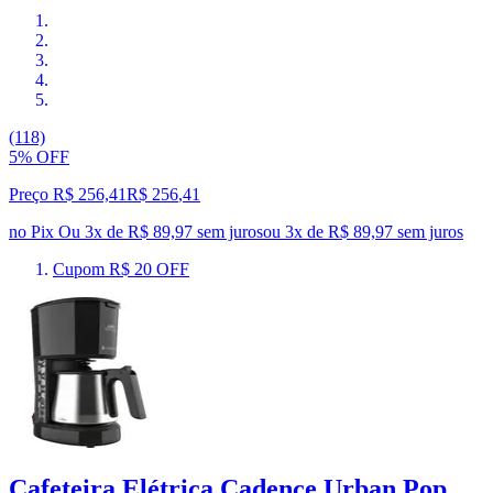
(118)
5% OFF
Preço R$ 256,41
R$
256
,
41
no Pix
Ou 3x de R$ 89,97 sem juros
ou
3
x de
R$ 89,97
sem juros
Cupom R$ 20 OFF
Cafeteira Elétrica Cadence Urban Pop