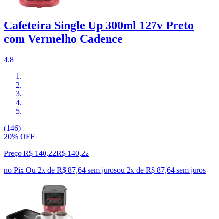
Cafeteira Single Up 300ml 127v Preto
com Vermelho Cadence
4.8
(146)
20% OFF
Preço R$ 140,22
R$
140
,
22
no Pix
Ou 2x de R$ 87,64 sem juros
ou
2
x de
R$ 87,64
sem juros