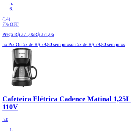
(14)
7% OFF
Preço R$ 371,06
R$
371
,
06
no Pix
Ou 5x de R$ 79,80 sem juros
ou
5
x de
R$ 79,80
sem juros
Cafeteira Elétrica Cadence Matinal 1,25L
110V
5.0