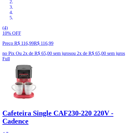
(4)
10% OFF
Preço R$ 116,99
R$
116
,
99
no Pix
Ou 2x de R$ 65,00 sem juros
ou
2
x de
R$ 65,00
sem juros
Full
Cafeteira Single CAF230-220 220V -
Cadence