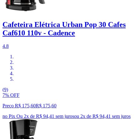
Cafeteira Elétrica Urban Pop 30 Cafes
Caf610 110v - Cadence
4.8
(9)
7% OFF
Preço R$ 175,60
R$
175
,
60
no Pix
Ou 2x de R$ 94,41 sem juros
ou
2
x de
R$ 94,41
sem juros