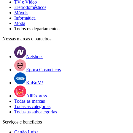
TV e Vídeo
Eletrodomésticos
Móveis
Informática
Moda
Todos os departamentos
Nossas marcas e parceiros
Netshoes
Epoca Cosméticos
KaBuM!
AliExpress
Todas as marcas
Todas as categorias
Todas as subcategorias
Serviços e benefícios
Cartão Luiza