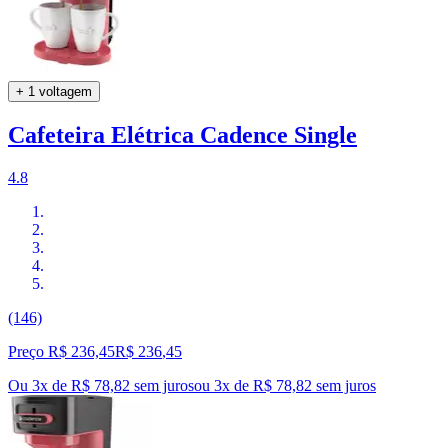
+ 1 voltagem
Cafeteira Elétrica Cadence Single
4.8
(146)
Preço R$ 236,45
R$
236
,
45
Ou 3x de R$ 78,82 sem juros
ou
3
x de
R$ 78,82
sem juros