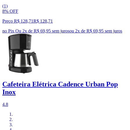
(1)
8% OFF
Preço R$ 128,71
R$
128
,
71
no Pix
Ou 2x de R$ 69,95 sem juros
ou
2
x de
R$ 69,95
sem juros
Cafeteira Elétrica Cadence Urban Pop
Inox
4.8