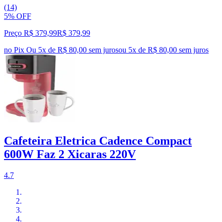
(14)
5% OFF
Preço R$ 379,99
R$
379
,
99
no Pix
Ou 5x de R$ 80,00 sem juros
ou
5
x de
R$ 80,00
sem juros
Cafeteira Eletrica Cadence Compact
600W Faz 2 Xicaras 220V
4.7