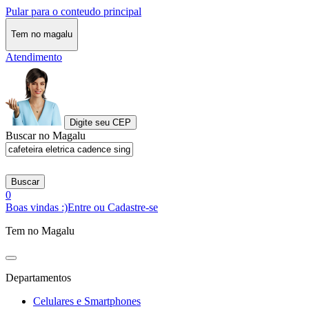
Pular para o conteudo principal
Tem no magalu
Atendimento
Digite seu CEP
Buscar no Magalu
Buscar
0
Boas vindas :)
Entre ou Cadastre-se
Tem no Magalu
Departamentos
Celulares e Smartphones