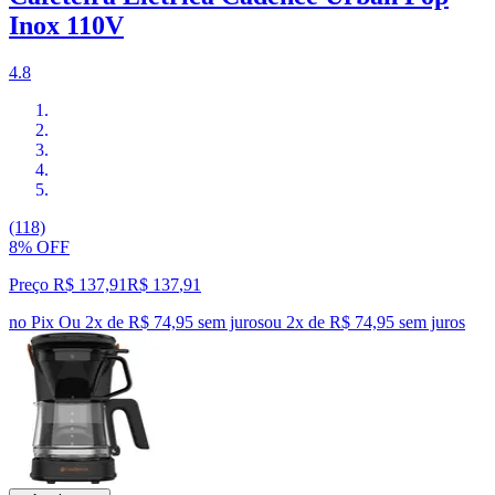
Inox 110V
4.8
(118)
8% OFF
Preço R$ 137,91
R$
137
,
91
no Pix
Ou 2x de R$ 74,95 sem juros
ou
2
x de
R$ 74,95
sem juros