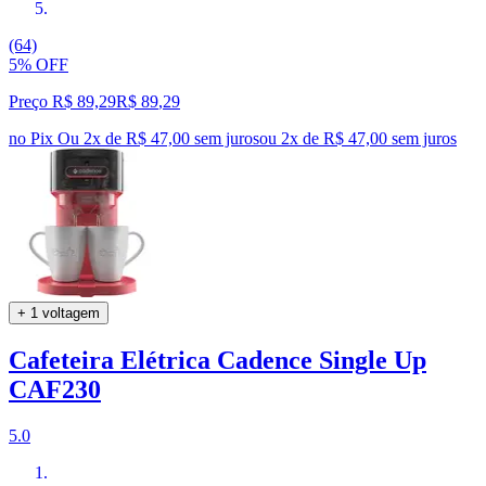
(64)
5% OFF
Preço R$ 89,29
R$
89
,
29
no Pix
Ou 2x de R$ 47,00 sem juros
ou
2
x de
R$ 47,00
sem juros
+ 1 voltagem
Cafeteira Elétrica Cadence Single Up
CAF230
5.0