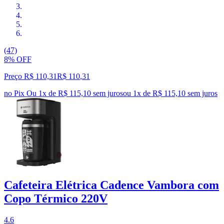
(47)
8% OFF
Preço R$ 110,31
R$
110
,
31
no Pix
Ou 1x de R$ 115,10 sem juros
ou
1
x de
R$ 115,10
sem juros
Cafeteira Elétrica Cadence Vambora com
Copo Térmico 220V
4.6