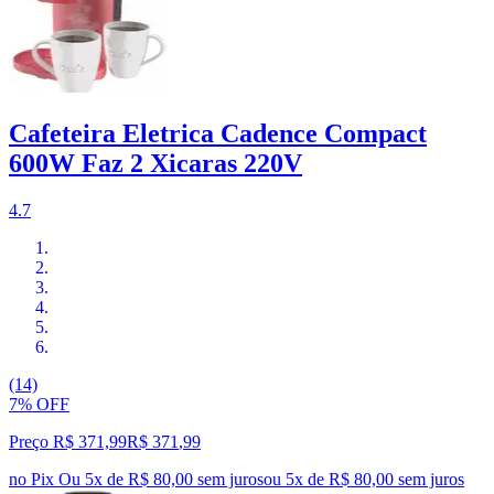
Cafeteira Eletrica Cadence Compact
600W Faz 2 Xicaras 220V
4.7
(14)
7% OFF
Preço R$ 371,99
R$
371
,
99
no Pix
Ou 5x de R$ 80,00 sem juros
ou
5
x de
R$ 80,00
sem juros