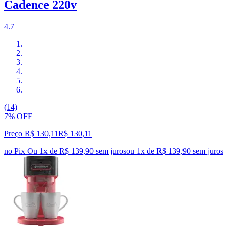
Cadence 220v
4.7
(14)
7% OFF
Preço R$ 130,11
R$
130
,
11
no Pix
Ou 1x de R$ 139,90 sem juros
ou
1
x de
R$ 139,90
sem juros