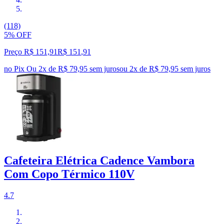
(118)
5% OFF
Preço R$ 151,91
R$
151
,
91
no Pix
Ou 2x de R$ 79,95 sem juros
ou
2
x de
R$ 79,95
sem juros
Cafeteira Elétrica Cadence Vambora
Com Copo Térmico 110V
4.7