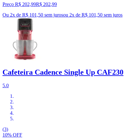
Preço R$ 202,99
R$
202
,
99
Ou 2x de R$ 101,50 sem juros
ou
2
x de
R$ 101,50
sem juros
Cafeteira Cadence Single Up CAF230
5.0
(3)
10% OFF