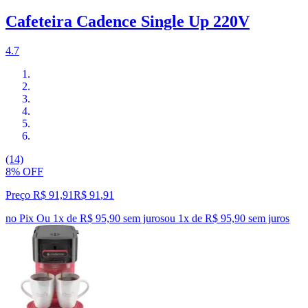
Cafeteira Cadence Single Up 220V
4.7
(14)
8% OFF
Preço R$ 91,91
R$
91
,
91
no Pix
Ou 1x de R$ 95,90 sem juros
ou
1
x de
R$ 95,90
sem juros