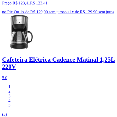
Preço R$ 123,41
R$
123
,
41
no Pix
Ou 1x de R$ 129,90 sem juros
ou
1
x de
R$ 129,90
sem juros
Cafeteira Elétrica Cadence Matinal 1,25L
220V
5.0
(3)