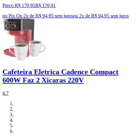
Preço R$ 170,91
R$
170
,
91
no Pix
Ou 2x de R$ 94,95 sem juros
ou
2
x de
R$ 94,95
sem juros
Cafeteira Eletrica Cadence Compact
600W Faz 2 Xicaras 220V
4.7