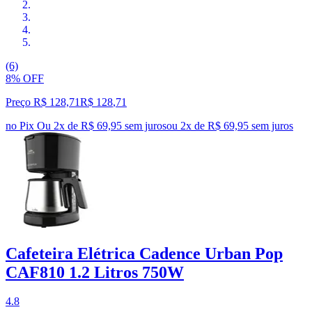
(6)
8% OFF
Preço R$ 128,71
R$
128
,
71
no Pix
Ou 2x de R$ 69,95 sem juros
ou
2
x de
R$ 69,95
sem juros
Cafeteira Elétrica Cadence Urban Pop
CAF810 1.2 Litros 750W
4.8