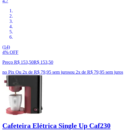
4.7
(14)
4% OFF
Preço R$ 153,50
R$
153
,
50
no Pix
Ou 2x de R$ 79,95 sem juros
ou
2
x de
R$ 79,95
sem juros
Cafeteira Elétrica Single Up Caf230