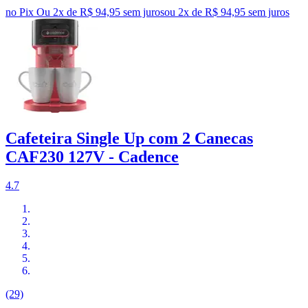
no Pix
Ou 2x de R$ 94,95 sem juros
ou
2
x de
R$ 94,95
sem juros
Cafeteira Single Up com 2 Canecas
CAF230 127V - Cadence
4.7
(29)