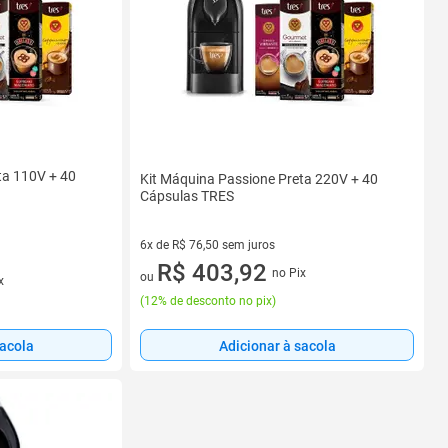
ta 110V + 40
Kit Máquina Passione Preta 220V + 40
Cápsulas TRES
6x de R$ 76,50 sem juros
6 vez de R$ 76,50 sem juros
R$ 403,92
no Pix
ou
x
(
12% de desconto no pix
)
Adicionar à sacola
sacola