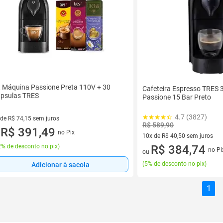
t Máquina Passione Preta 110V + 30
Cafeteira Espresso TRES 
psulas TRES
Passione 15 Bar Preto
4.7 (3827)
 de R$ 74,15 sem juros
R$ 589,90
ez de R$ 74,15 sem juros
R$ 391,49
no Pix
u
10x de R$ 40,50 sem juros
% de desconto no pix
)
10 vez de R$ 40,50 sem juros
R$ 384,74
no Pi
ou
(
5% de desconto no pix
)
Adicionar à sacola
1