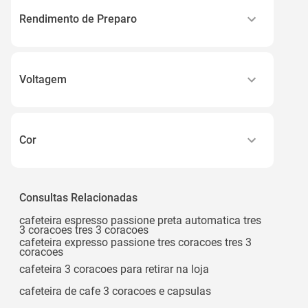
Cápsulas Tres®
Rendimento de Preparo
Cápsulas
1 Xícara
Voltagem
110v
220v
Cor
Preta
Preto
Consultas Relacionadas
cafeteira espresso passione preta automatica tres
3 coracoes tres 3 coracoes
cafeteira expresso passione tres coracoes tres 3
coracoes
cafeteira 3 coracoes para retirar na loja
cafeteira de cafe 3 coracoes e capsulas