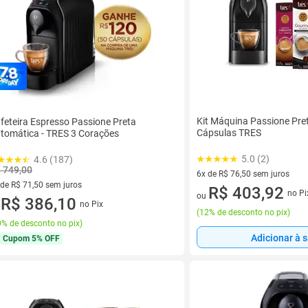
Kit Máquina Passione Pre
feteira Espresso Passione Preta
Cápsulas TRES
tomática - TRES 3 Corações
5.0 (2)
4.6 (187)
 749,00
6x de R$ 76,50 sem juros
 de R$ 71,50 sem juros
6 vez de R$ 76,50 sem juros
R$ 403,92
no Pi
ou
ez de R$ 71,50 sem juros
R$ 386,10
no Pix
u
(
12% de desconto no pix
)
% de desconto no pix
)
Adicionar à 
Cupom
5% OFF