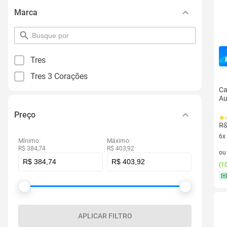
Marca
pesquisar
por
filtro
Tres
Tres 3 Corações
Ca
Au
Preço
R$
6x
Mínimo:
Máximo:
6 v
R$ 384,74
R$ 403,92
o
(
10
APLICAR FILTRO