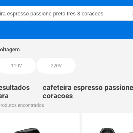
o Magalu
oltagem
110V
220V
esultados
cafeteira espresso passione
ara
coracoes
produtos encontrados