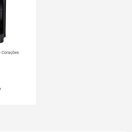
3 Corações
x