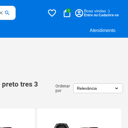
0
Boas vindas :)
Entre ou Cadastre-se
Atendimento
 preto tres 3
Ordenar
por