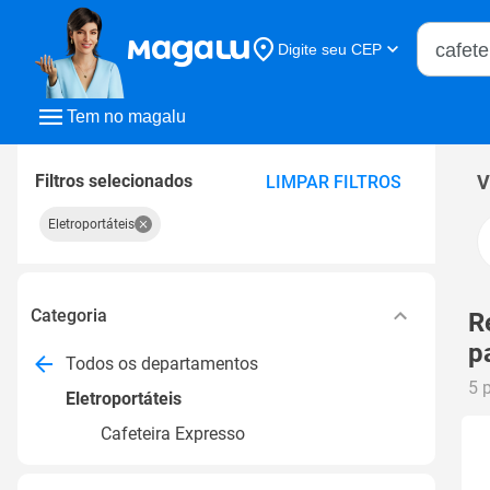
Buscar n
Digite seu CEP
Buscar
Tem no magalu
Filtros selecionados
V
LIMPAR FILTROS
Eletroportáteis
Categoria
R
p
Todos os departamentos
5 
Eletroportáteis
Cafeteira Expresso