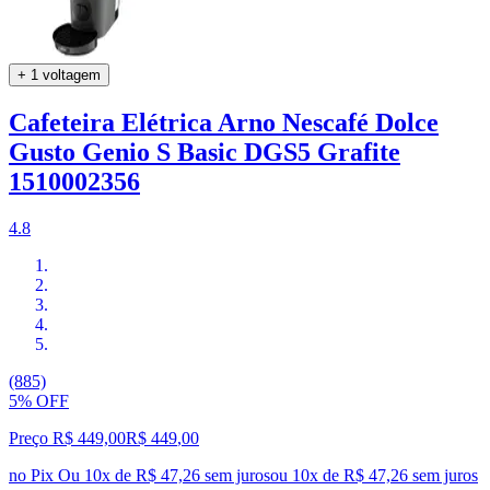
+ 1 voltagem
Cafeteira Elétrica Arno Nescafé Dolce
Gusto Genio S Basic DGS5 Grafite
1510002356
4.8
(885)
5% OFF
Preço R$ 449,00
R$
449
,
00
no Pix
Ou 10x de R$ 47,26 sem juros
ou
10
x de
R$ 47,26
sem juros