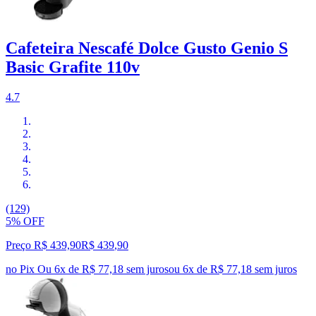
Cafeteira Nescafé Dolce Gusto Genio S
Basic Grafite 110v
4.7
(129)
5% OFF
Preço R$ 439,90
R$
439
,
90
no Pix
Ou 6x de R$ 77,18 sem juros
ou
6
x de
R$ 77,18
sem juros