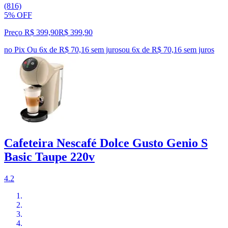
(816)
5% OFF
Preço R$ 399,90
R$
399
,
90
no Pix
Ou 6x de R$ 70,16 sem juros
ou
6
x de
R$ 70,16
sem juros
Cafeteira Nescafé Dolce Gusto Genio S
Basic Taupe 220v
4.2