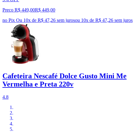
Preço R$ 449,00
R$
449
,
00
no Pix
Ou 10x de R$ 47,26 sem juros
ou
10
x de
R$ 47,26
sem juros
Cafeteira Nescafé Dolce Gusto Mini Me
Vermelha e Preta 220v
4.8