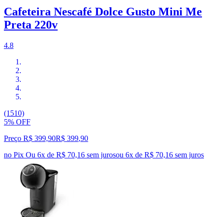
Cafeteira Nescafé Dolce Gusto Mini Me
Preta 220v
4.8
(1510)
5% OFF
Preço R$ 399,90
R$
399
,
90
no Pix
Ou 6x de R$ 70,16 sem juros
ou
6
x de
R$ 70,16
sem juros