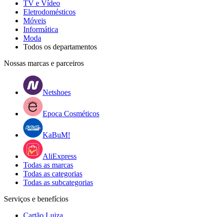
TV e Vídeo
Eletrodomésticos
Móveis
Informática
Moda
Todos os departamentos
Nossas marcas e parceiros
Netshoes
Epoca Cosméticos
KaBuM!
AliExpress
Todas as marcas
Todas as categorias
Todas as subcategorias
Serviços e benefícios
Cartão Luiza