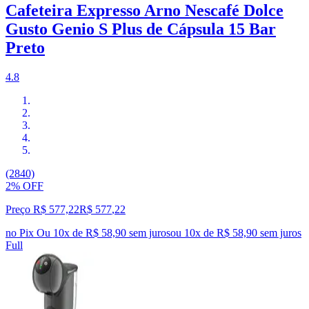
Cafeteira Expresso Arno Nescafé Dolce
Gusto Genio S Plus de Cápsula 15 Bar
Preto
4.8
(2840)
2% OFF
Preço R$ 577,22
R$
577
,
22
no Pix
Ou 10x de R$ 58,90 sem juros
ou
10
x de
R$ 58,90
sem juros
Full