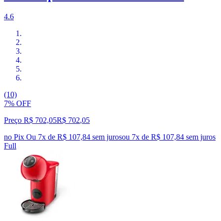
4.6
(10)
7% OFF
Preço R$ 702,05
R$
702
,
05
no Pix
Ou 7x de R$ 107,84 sem juros
ou
7
x de
R$ 107,84
sem juros
Full