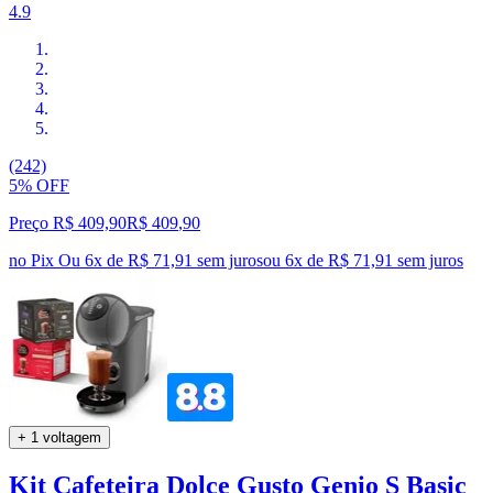
4.9
(242)
5% OFF
Preço R$ 409,90
R$
409
,
90
no Pix
Ou 6x de R$ 71,91 sem juros
ou
6
x de
R$ 71,91
sem juros
+ 1 voltagem
Kit Cafeteira Dolce Gusto Genio S Basic