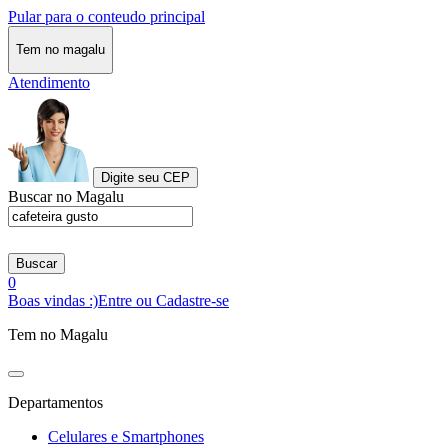
Pular para o conteudo principal
Tem no magalu
Atendimento
Digite seu CEP
Buscar no Magalu
Buscar
0
Boas vindas :)
Entre ou Cadastre-se
Tem no Magalu
Departamentos
Celulares e Smartphones