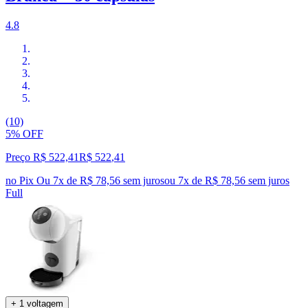
4.8
(10)
5% OFF
Preço R$ 522,41
R$
522
,
41
no Pix
Ou 7x de R$ 78,56 sem juros
ou
7
x de
R$ 78,56
sem juros
Full
+ 1 voltagem