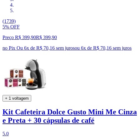
(1739)
5% OFF
Preço R$ 399,90
R$
399
,
90
no Pix
Ou 6x de R$ 70,16 sem juros
ou
6
x de
R$ 70,16
sem juros
+ 1 voltagem
Kit Cafeteira Dolce Gusto Mini Me Cinza
e Preta + 30 cápsulas de café
5.0