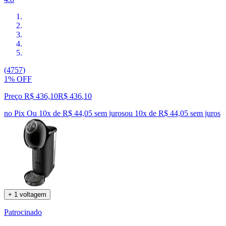
(4757)
1% OFF
Preço R$ 436,10
R$
436
,
10
no Pix
Ou 10x de R$ 44,05 sem juros
ou
10
x de
R$ 44,05
sem juros
+ 1 voltagem
Patrocinado