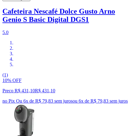
Cafeteira Nescafé Dolce Gusto Arno
Genio S Basic Digital DGS1
5.0
(1)
10% OFF
Preço R$ 431,10
R$
431
,
10
no Pix
Ou 6x de R$ 79,83 sem juros
ou
6
x de
R$ 79,83
sem juros