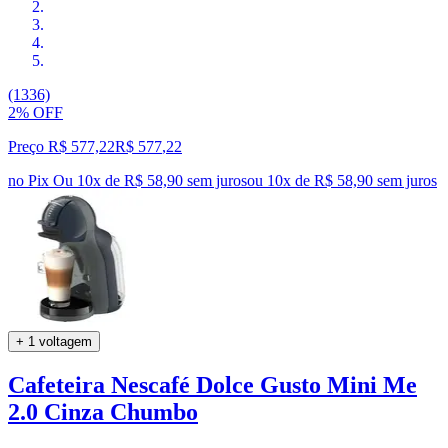
(1336)
2% OFF
Preço R$ 577,22
R$
577
,
22
no Pix
Ou 10x de R$ 58,90 sem juros
ou
10
x de
R$ 58,90
sem juros
+ 1 voltagem
Cafeteira Nescafé Dolce Gusto Mini Me
2.0 Cinza Chumbo