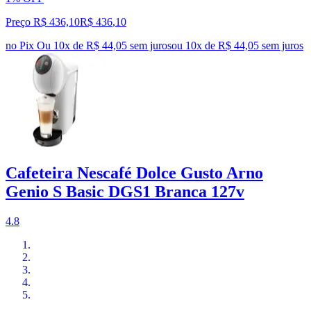
Preço R$ 436,10
R$
436
,
10
no Pix
Ou 10x de R$ 44,05 sem juros
ou
10
x de
R$ 44,05
sem juros
Cafeteira Nescafé Dolce Gusto Arno
Genio S Basic DGS1 Branca 127v
4.8