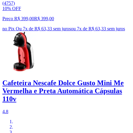
(4757)
10% OFF
Preço R$ 399,00
R$
399
,
00
no Pix
Ou 7x de R$ 63,33 sem juros
ou
7
x de
R$ 63,33
sem juros
Cafeteira Nescafe Dolce Gusto Mini Me
Vermelha e Preta Automática Cápsulas
110v
4.8