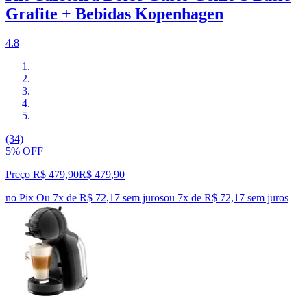
Grafite + Bebidas Kopenhagen
4.8
(34)
5% OFF
Preço R$ 479,90
R$
479
,
90
no Pix
Ou 7x de R$ 72,17 sem juros
ou
7
x de
R$ 72,17
sem juros