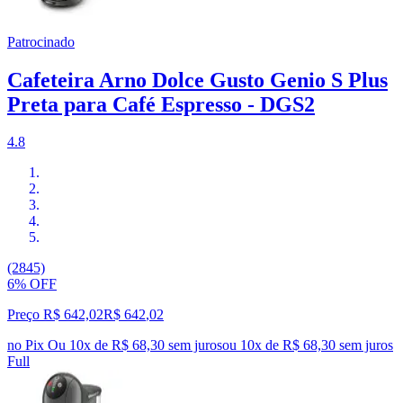
Patrocinado
Cafeteira Arno Dolce Gusto Genio S Plus
Preta para Café Espresso - DGS2
4.8
(2845)
6% OFF
Preço R$ 642,02
R$
642
,
02
no Pix
Ou 10x de R$ 68,30 sem juros
ou
10
x de
R$ 68,30
sem juros
Full