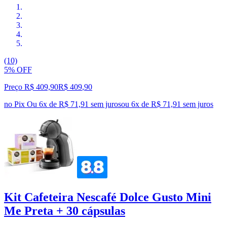
(10)
5% OFF
Preço R$ 409,90
R$
409
,
90
no Pix
Ou 6x de R$ 71,91 sem juros
ou
6
x de
R$ 71,91
sem juros
Kit Cafeteira Nescafé Dolce Gusto Mini
Me Preta + 30 cápsulas