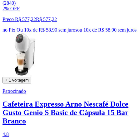
(2840)
2% OFF
Preço R$ 577,22
R$
577
,
22
no Pix
Ou 10x de R$ 58,90 sem juros
ou
10
x de
R$ 58,90
sem juros
+ 1 voltagem
Patrocinado
Cafeteira Expresso Arno Nescafé Dolce
Gusto Genio S Basic de Cápsula 15 Bar
Branco
4.8