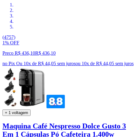
(4757)
1% OFF
Preço R$ 436,10
R$
436
,
10
no Pix
Ou 10x de R$ 44,05 sem juros
ou
10
x de
R$ 44,05
sem juros
+ 1 voltagem
Maquina Café Nespresso Dolce Gusto 3
Em 1 Cápsulas Pó Cafeteira 1.400w