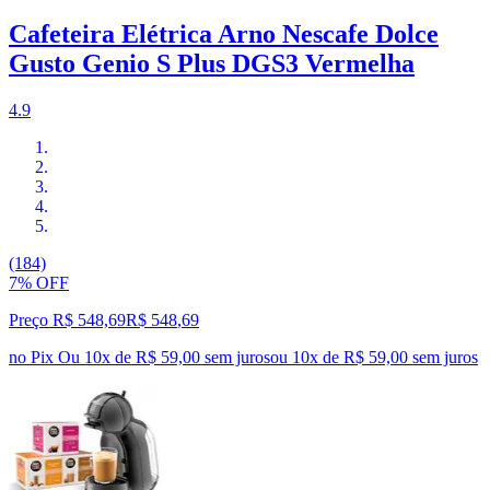
Cafeteira Elétrica Arno Nescafe Dolce
Gusto Genio S Plus DGS3 Vermelha
4.9
(184)
7% OFF
Preço R$ 548,69
R$
548
,
69
no Pix
Ou 10x de R$ 59,00 sem juros
ou
10
x de
R$ 59,00
sem juros