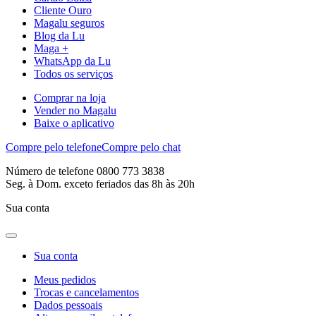
Cliente Ouro
Magalu seguros
Blog da Lu
Maga +
WhatsApp da Lu
Todos os serviços
Comprar na loja
Vender no Magalu
Baixe o aplicativo
Compre pelo telefone
Compre pelo chat
Número de telefone 0800 773 3838
Seg. à Dom. exceto feriados das 8h às 20h
Sua conta
Sua conta
Meus pedidos
Trocas e cancelamentos
Dados pessoais