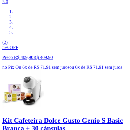
5.0
(2)
5% OFF
Preço R$ 409,90
R$
409
,
90
no Pix
Ou 6x de R$ 71,91 sem juros
ou
6
x de
R$ 71,91
sem juros
Kit Cafeteira Dolce Gusto Genio S Basic
Branca + 30 cápsulas