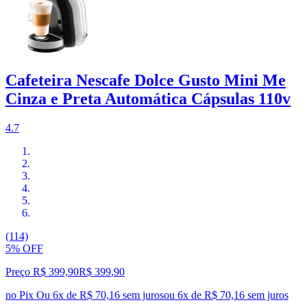
Cafeteira Nescafe Dolce Gusto Mini Me
Cinza e Preta Automática Cápsulas 110v
4.7
(114)
5% OFF
Preço R$ 399,90
R$
399
,
90
no Pix
Ou 6x de R$ 70,16 sem juros
ou
6
x de
R$ 70,16
sem juros