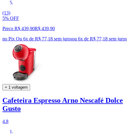
(13)
5% OFF
Preço R$ 439,90
R$
439
,
90
no Pix
Ou 6x de R$ 77,18 sem juros
ou
6
x de
R$ 77,18
sem juros
+ 1 voltagem
Cafeteira Espresso Arno Nescafé Dolce
Gusto
4.8