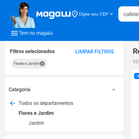
Buscar n
Digite seu CEP
Buscar
Tem no magalu
R
Filtros selecionados
LIMPAR FILTROS
99
Flores e Jardim
Categoria
Todos os departamentos
Flores e Jardim
Jardim