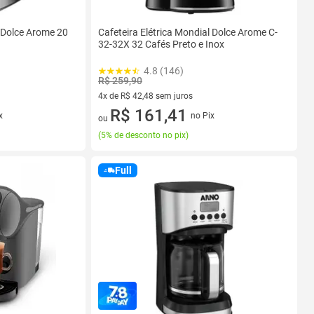
l Dolce Arome 20
Cafeteira Elétrica Mondial Dolce Arome C-
32-32X 32 Cafés Preto e Inox
4.8 (146)
R$ 259,90
4x de R$ 42,48 sem juros
4 vez de R$ 42,48 sem juros
R$ 161,41
x
no Pix
ou
(
5% de desconto no pix
)
Full