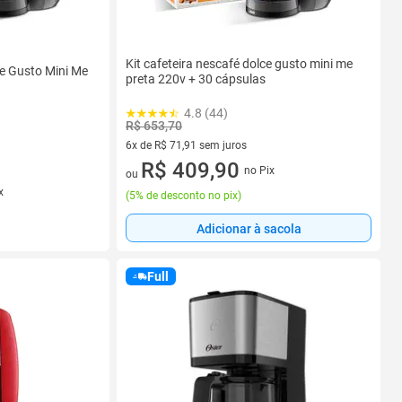
Kit cafeteira nescafé dolce gusto mini me
ce Gusto Mini Me
preta 220v + 30 cápsulas
4.8 (44)
R$ 653,70
6x de R$ 71,91 sem juros
6 vez de R$ 71,91 sem juros
R$ 409,90
no Pix
ou
x
(
5% de desconto no pix
)
Adicionar à sacola
Full