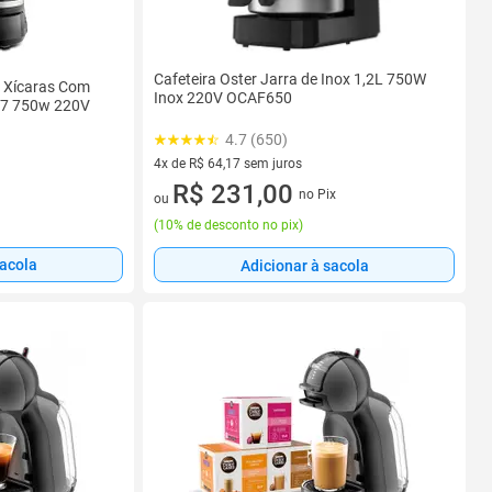
Cafeteira Oster Jarra de Inox 1,2L 750W
0 Xícaras Com
Inox 220V OCAF650
037 750w 220V
4.7 (650)
4x de R$ 64,17 sem juros
4 vez de R$ 64,17 sem juros
R$ 231,00
no Pix
ou
(
10% de desconto no pix
)
sacola
Adicionar à sacola