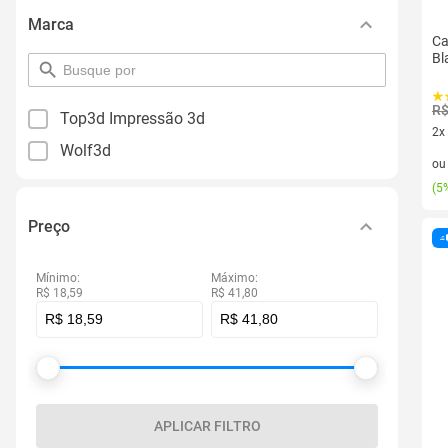
Marca
Ca
Bl
pesquisar
por
filtro
R$
Top3d Impressão 3d
2x
Wolf3d
2 v
o
(
5%
Preço
Mínimo:
Máximo:
R$ 18,59
R$ 41,80
APLICAR FILTRO