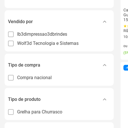
Ca
Gu
15
Vendido por
R$
Ib3dimpressao3dbrindes
10
Wolf3d Tecnologia e Sistemas
10 
o
(
5%
Tipo de compra
Compra nacional
Tipo de produto
Grelha para Churrasco