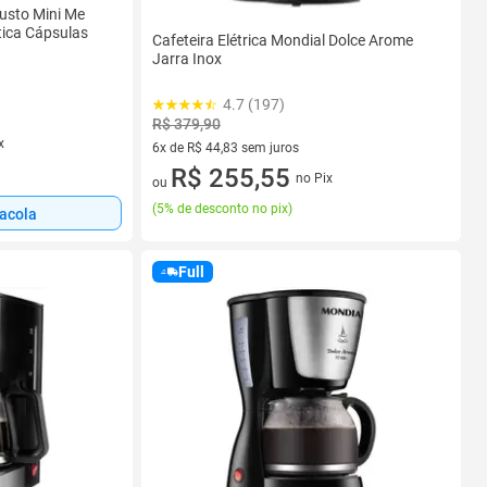
Gusto Mini Me
ica Cápsulas
Cafeteira Elétrica Mondial Dolce Arome
Jarra Inox
4.7 (197)
R$ 379,90
x
6x de R$ 44,83 sem juros
6 vez de R$ 44,83 sem juros
R$ 255,55
no Pix
ou
(
5% de desconto no pix
)
sacola
Full