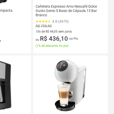
Cafeteira Expresso Arno Nescafé Dolce
Compacta
Gusto Genio S Basic de Cápsula 15 Bar
Branco
4.8 (4970)
R$ 759,90
10x de R$ 44,05 sem juros
10 vez de R$ 44,05 sem juros
R$ 436,10
no Pix
ou
x
(
1% de desconto no pix
)