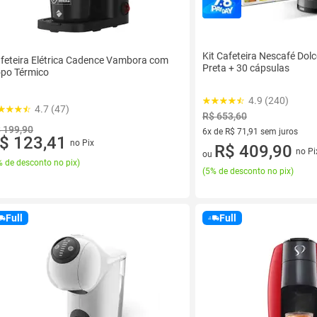
Kit Cafeteira Nescafé Dol
feteira Elétrica Cadence Vambora com
Preta + 30 cápsulas
po Térmico
4.9 (240)
4.7 (47)
R$ 653,60
 199,90
6x de R$ 71,91 sem juros
$ 123,41
no Pix
6 vez de R$ 71,91 sem juros
R$ 409,90
no Pi
ou
 de desconto no pix
)
(
5% de desconto no pix
)
Full
Full