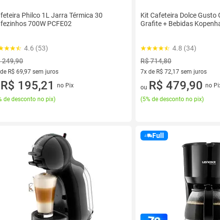
feteira Philco 1L Jarra Térmica 30
Kit Cafeteira Dolce Gusto 
fezinhos 700W PCFE02
Grafite + Bebidas Kopenh
4.6 (53)
4.8 (34)
 249,90
R$ 714,80
 de R$ 69,97 sem juros
7x de R$ 72,17 sem juros
ez de R$ 69,97 sem juros
R$ 195,21
7 vez de R$ 72,17 sem juros
R$ 479,90
no Pix
no Pi
u
ou
 de desconto no pix
)
(
5% de desconto no pix
)
Full