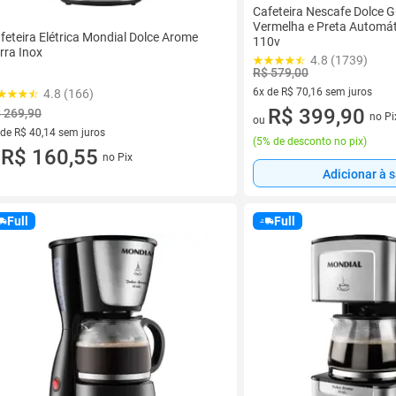
Cafeteira Nescafe Dolce 
Vermelha e Preta Automát
feteira Elétrica Mondial Dolce Arome
110v
rra Inox
4.8 (1739)
R$ 579,00
6x de R$ 70,16 sem juros
4.8 (166)
6 vez de R$ 70,16 sem juros
R$ 399,90
 269,90
no Pi
ou
 de R$ 40,14 sem juros
(
5% de desconto no pix
)
ez de R$ 40,14 sem juros
R$ 160,55
no Pix
u
Adicionar à 
Full
Full