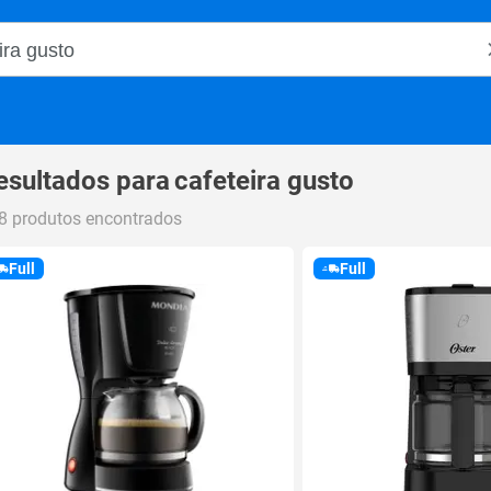
o Magalu
esultados para
cafeteira gusto
8 produtos encontrados
Full
Full