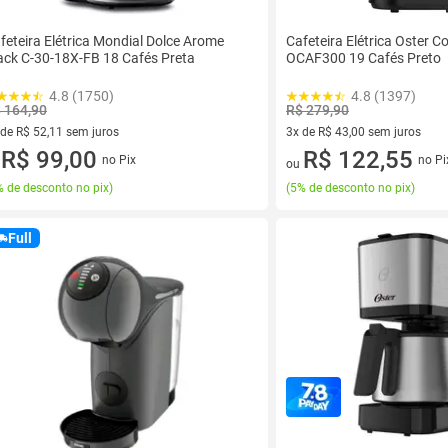
feteira Elétrica Mondial Dolce Arome
Cafeteira Elétrica Oster 
ack C-30-18X-FB 18 Cafés Preta
OCAF300 19 Cafés Preto
4.8 (1750)
4.8 (1397)
 164,90
R$ 279,90
 de R$ 52,11 sem juros
3x de R$ 43,00 sem juros
ez de R$ 52,11 sem juros
R$ 99,00
3 vez de R$ 43,00 sem juros
R$ 122,55
no Pix
no Pi
u
ou
 de desconto no pix
)
(
5% de desconto no pix
)
Full