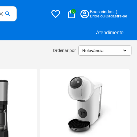
0
Boas vindas :)
Entre ou Cadastre-se
Atendimento
Ordenar por