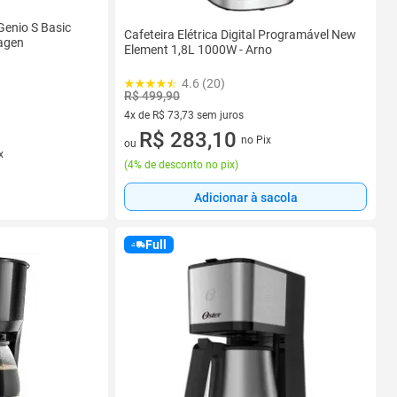
Genio S Basic
Cafeteira Elétrica Digital Programável New
agen
Element 1,8L 1000W - Arno
4.6 (20)
R$ 499,90
4x de R$ 73,73 sem juros
4 vez de R$ 73,73 sem juros
R$ 283,10
no Pix
ou
x
(
4% de desconto no pix
)
Adicionar à sacola
Full