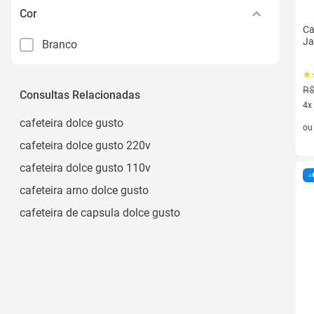
Cor
Ca
Ja
Branco
R$
Consultas Relacionadas
4x
4 v
cafeteira dolce gusto
o
cafeteira dolce gusto 220v
cafeteira dolce gusto 110v
cafeteira arno dolce gusto
cafeteira de capsula dolce gusto