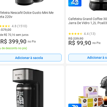
feteira Nescafé Dolce Gusto Mini Me
eta 220v
Cafeteira Grand Coffee 3
Jarra De Vidro 1,2L Pca
4.8 (1510)
 579,00
4.4 (13)
 de R$ 70,16 sem juros
R$ 239,90
ez de R$ 70,16 sem juros
R$ 399,90
R$ 99,90
no Pix
u
no Pix
 de desconto no pix
)
Adicionar à 
Adicionar à sacola