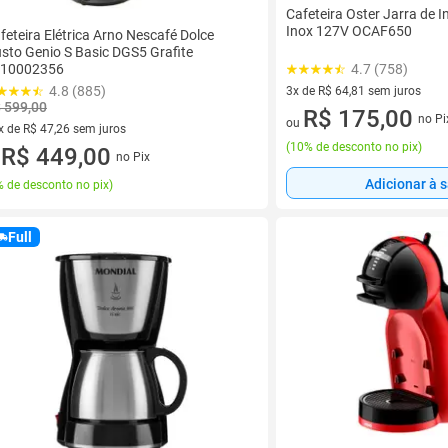
Cafeteira Oster Jarra de 
Inox 127V OCAF650
feteira Elétrica Arno Nescafé Dolce
sto Genio S Basic DGS5 Grafite
4.7 (758)
10002356
4.8 (885)
3x de R$ 64,81 sem juros
 599,00
3 vez de R$ 64,81 sem juros
R$ 175,00
no Pi
ou
x de R$ 47,26 sem juros
(
10% de desconto no pix
)
vez de R$ 47,26 sem juros
R$ 449,00
no Pix
u
Adicionar à 
 de desconto no pix
)
Full