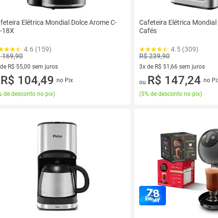
feteira Elétrica Mondial Dolce Arome C-
Cafeteira Elétrica Mondia
-18X
Cafés
4.6 (159)
4.5 (309)
 169,90
R$ 239,90
 de R$ 55,00 sem juros
3x de R$ 51,66 sem juros
ez de R$ 55,00 sem juros
R$ 104,49
3 vez de R$ 51,66 sem juros
R$ 147,24
no Pix
no Pi
u
ou
 de desconto no pix
)
(
5% de desconto no pix
)