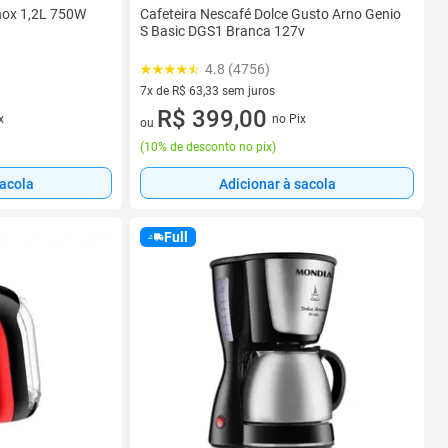
Inox 1,2L 750W
Cafeteira Nescafé Dolce Gusto Arno Genio
S Basic DGS1 Branca 127v
4.8 (4756)
7x de R$ 63,33 sem juros
7 vez de R$ 63,33 sem juros
R$ 399,00
x
no Pix
ou
(
10% de desconto no pix
)
sacola
Adicionar à sacola
Full