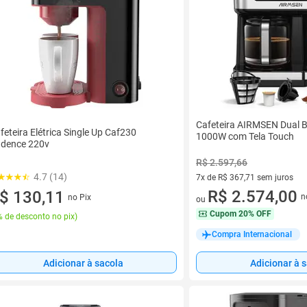
Cafeteira AIRMSEN Dual B
feteira Elétrica Single Up Caf230
1000W com Tela Touch
dence 220v
R$ 2.597,66
4.7 (14)
7x de R$ 367,71 sem juros
7 vez de R$ 367,71 sem juros
R$ 2.574,00
$ 130,11
n
no Pix
ou
Cupom
20% OFF
 de desconto no pix
)
Compra Internacional
Adicionar à sacola
Adicionar à 