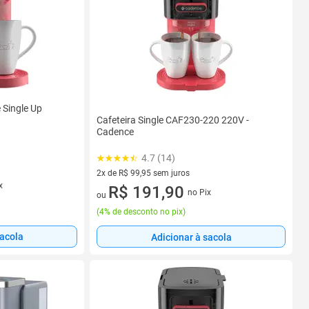
 Single Up
Cafeteira Single CAF230-220 220V -
Cadence
4.7 (14)
2x de R$ 99,95 sem juros
x
2 vez de R$ 99,95 sem juros
R$ 191,90
no Pix
ou
(
4% de desconto no pix
)
sacola
Adicionar à sacola