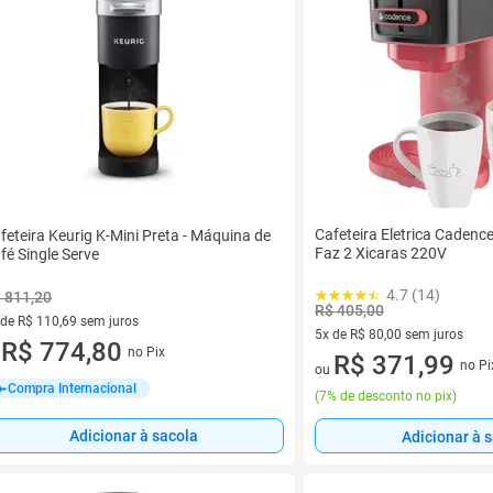
Cafeteira Eletrica Caden
feteira Keurig K-Mini Preta - Máquina de
Faz 2 Xicaras 220V
fé Single Serve
4.7 (14)
 811,20
R$ 405,00
 de R$ 110,69 sem juros
5x de R$ 80,00 sem juros
ez de R$ 110,69 sem juros
R$ 774,80
no Pix
u
5 vez de R$ 80,00 sem juros
R$ 371,99
no Pi
ou
Compra Internacional
(
7% de desconto no pix
)
Adicionar à sacola
Adicionar à 