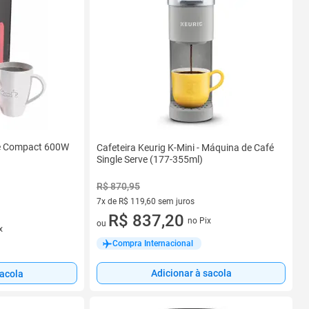
ce Compact 600W
Cafeteira Keurig K-Mini - Máquina de Café
Single Serve (177-355ml)
R$ 870,95
7x de R$ 119,60 sem juros
7 vez de R$ 119,60 sem juros
R$ 837,20
no Pix
ou
x
Compra Internacional
Adicionar à sacola
sacola