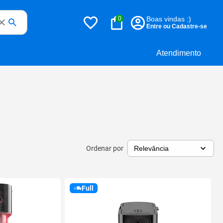
0
Boas vindas :)
Entre ou Cadastre-se
Atendimento
Ordenar por
Full