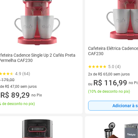
Cafeteira Elétrica Cadence
CAF230
feteira Cadence Single Up 2 Cafés Preta
Vermelha CAF230
5.0 (4)
4.9 (64)
2x de R$ 65,00 sem juros
 179,00
2 vez de R$ 65,00 sem juros
R$ 116,99
no Pi
ou
 de R$ 47,00 sem juros
(
10% de desconto no pix
)
ez de R$ 47,00 sem juros
R$ 89,29
no Pix
u
 de desconto no pix
)
Adicionar à 