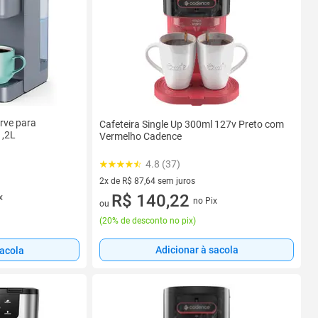
erve para
Cafeteira Single Up 300ml 127v Preto com
1,2L
Vermelho Cadence
4.8 (37)
2x de R$ 87,64 sem juros
2 vez de R$ 87,64 sem juros
R$ 140,22
x
no Pix
ou
(
20% de desconto no pix
)
Adicionar à sacola
sacola