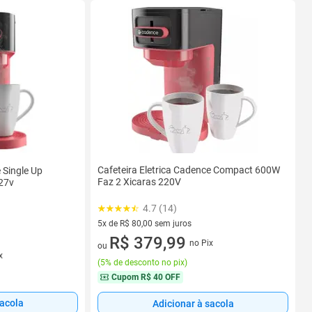
Cafeteira Eletrica Cadence Compact 600W
 Single Up
Faz 2 Xicaras 220V
27v
4.7 (14)
5x de R$ 80,00 sem juros
5 vez de R$ 80,00 sem juros
R$ 379,99
no Pix
ou
x
(
5% de desconto no pix
)
Cupom
R$ 40 OFF
sacola
Adicionar à sacola