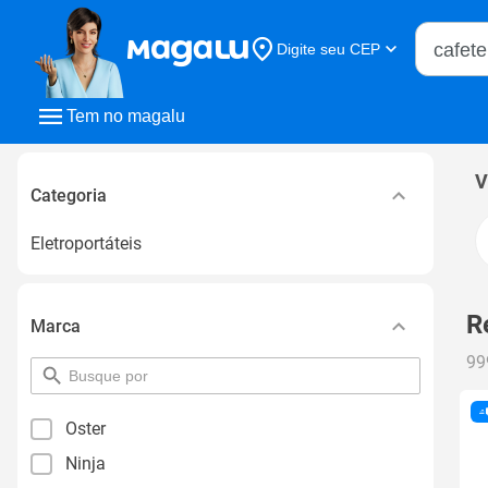
Buscar n
Digite seu CEP
Buscar
Tem no magalu
V
Categoria
Eletroportáteis
R
Marca
99
pesquisar
por
filtro
Oster
Ninja