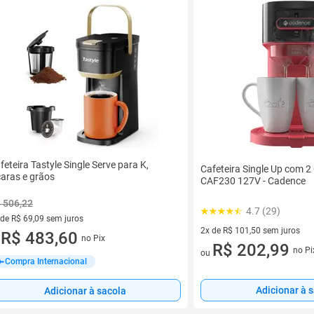
feteira Tastyle Single Serve para K,
Cafeteira Single Up com 
caras e grãos
CAF230 127V - Cadence
 506,22
4.7 (29)
 de R$ 69,09 sem juros
2x de R$ 101,50 sem juros
ez de R$ 69,09 sem juros
R$ 483,60
no Pix
u
2 vez de R$ 101,50 sem juros
R$ 202,99
no Pi
ou
Compra Internacional
Adicionar à 
Adicionar à sacola