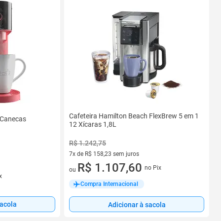
Cafeteira Hamilton Beach FlexBrew 5 em 1
2 Canecas
12 Xícaras 1,8L
R$ 1.242,75
7x de R$ 158,23 sem juros
7 vez de R$ 158,23 sem juros
R$ 1.107,60
no Pix
ou
x
Compra Internacional
sacola
Adicionar à sacola