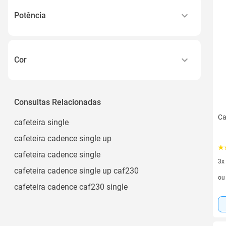
Até 400 Ml
220v
Potência
Até 4 Xícaras
Ver todos
1000w
800w
Cor
700w
Black
Preto e Vermelho
Consultas Relacionadas
Prata
Ca
cafeteira single
Vermelha
cafeteira cadence single up
White
cafeteira cadence single
3x
Ver todos
cafeteira cadence single up caf230
3 v
o
cafeteira cadence caf230 single