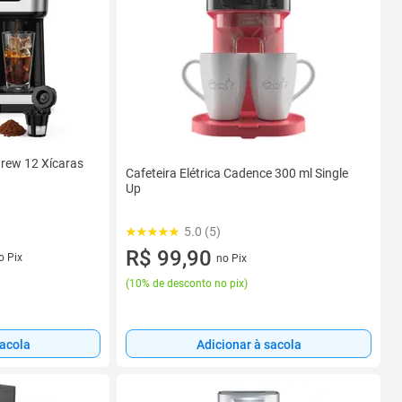
rew 12 Xícaras
Cafeteira Elétrica Cadence 300 ml Single
Up
5.0 (5)
R$ 99,90
o Pix
no Pix
(
10% de desconto no pix
)
sacola
Adicionar à sacola