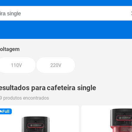
o Magalu
oltagem
110V
220V
esultados para
cafeteira single
9 produtos encontrados
Full