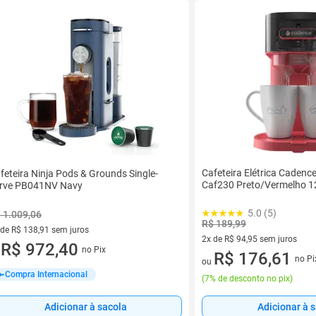
Cafeteira Elétrica Cadence
feteira Ninja Pods & Grounds Single-
Caf230 Preto/Vermelho 1
rve PB041NV Navy
5.0 (5)
 1.009,06
R$ 189,99
 de R$ 138,91 sem juros
2x de R$ 94,95 sem juros
ez de R$ 138,91 sem juros
R$ 972,40
no Pix
u
2 vez de R$ 94,95 sem juros
R$ 176,61
no Pi
ou
Compra Internacional
(
7% de desconto no pix
)
Adicionar à sacola
Adicionar à 