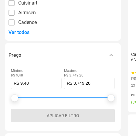
Cuisinart
Airmsen
Cadence
Ver todos
Ca
Preço
e 
Mínimo:
Máximo:
R$ 9,48
R$ 3.749,20
R$
2x
2 v
o
(
5%
APLICAR FILTRO