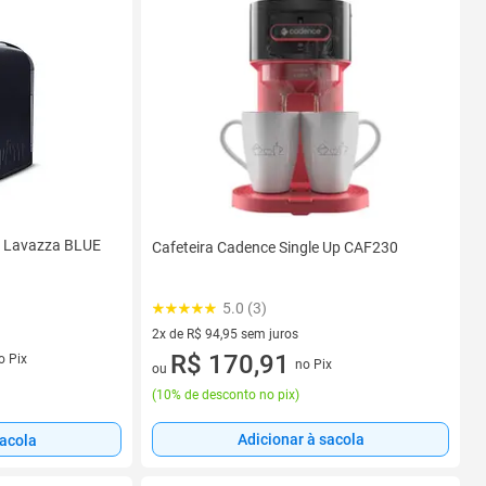
o Lavazza BLUE
Cafeteira Cadence Single Up CAF230
5.0 (3)
2x de R$ 94,95 sem juros
2 vez de R$ 94,95 sem juros
R$ 170,91
o Pix
no Pix
ou
(
10% de desconto no pix
)
Adicionar à sacola
sacola