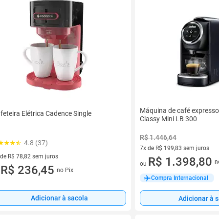
Máquina de café express
feteira Elétrica Cadence Single
Classy Mini LB 300
R$ 1.446,64
4.8 (37)
7x de R$ 199,83 sem juros
 de R$ 78,82 sem juros
7 vez de R$ 199,83 sem juros
R$ 1.398,80
n
ou
ez de R$ 78,82 sem juros
R$ 236,45
no Pix
u
Compra Internacional
Adicionar à sacola
Adicionar à 