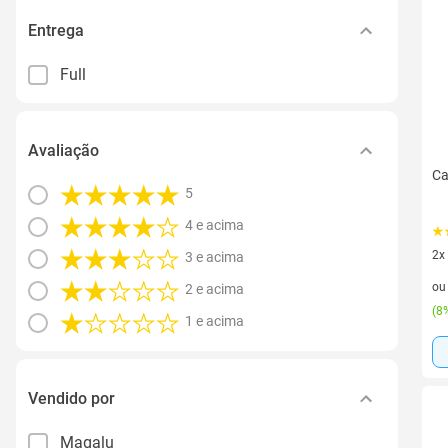
Entrega
Full
Avaliação
Ca
5
4 e acima
2x
3 e acima
2 v
o
2 e acima
(
8%
1 e acima
Vendido por
Magalu