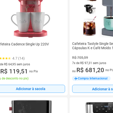
Cafeteira Tastyle Single S
feteira Cadence Single Up 220V
Cápsulas K e Café Moído 
R$ 705,59
4.7 (14)
7x de R$ 97,31 sem juros
 de R$ 64,95 sem juros
7 vez de R$ 97,31 sem juros
R$ 681,20
ez de R$ 64,95 sem juros
R$ 119,51
no Pi
ou
no Pix
u
 de desconto no pix
)
Compra Internacional
Adicionar à sacola
Adicionar à 