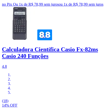
no Pix
Ou 1x de R$ 78,99 sem juros
ou
1
x de
R$ 78,99
sem juros
Calculadora Científica Casio Fx-82ms
Casio 240 Funções
4.8
(18)
14% OFF