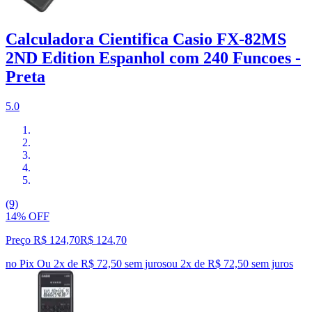
Calculadora Cientifica Casio FX-82MS
2ND Edition Espanhol com 240 Funcoes -
Preta
5.0
(9)
14% OFF
Preço R$ 124,70
R$
124
,
70
no Pix
Ou 2x de R$ 72,50 sem juros
ou
2
x de
R$ 72,50
sem juros