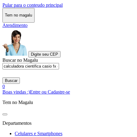
Pular para o conteudo principal
Tem no magalu
Atendimento
Digite seu CEP
Buscar no Magalu
Buscar
0
Boas vindas :)
Entre ou Cadastre-se
Tem no Magalu
Departamentos
Celulares e Smartphones