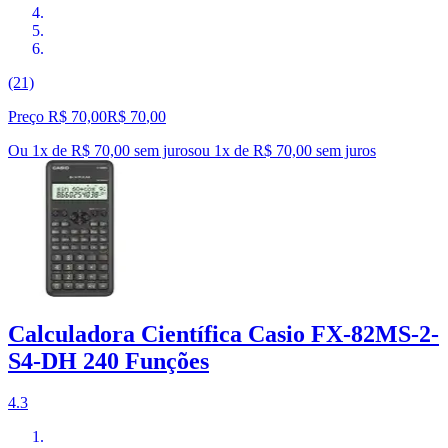
(21)
Preço R$ 70,00
R$
70
,
00
Ou 1x de R$ 70,00 sem juros
ou
1
x de
R$ 70,00
sem juros
Calculadora Científica Casio FX-82MS-2-
S4-DH 240 Funções
4.3