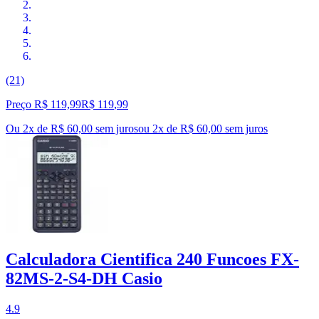
(21)
Preço R$ 119,99
R$
119
,
99
Ou 2x de R$ 60,00 sem juros
ou
2
x de
R$ 60,00
sem juros
Calculadora Cientifica 240 Funcoes FX-
82MS-2-S4-DH Casio
4.9