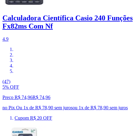
Calculadora Científica Casio 240 Funções
Fx82ms Com Nf
4.9
(47)
5% OFF
Preço R$ 74,96
R$
74
,
96
no Pix
Ou 1x de R$ 78,90 sem juros
ou
1
x de
R$ 78,90
sem juros
Cupom R$ 20 OFF