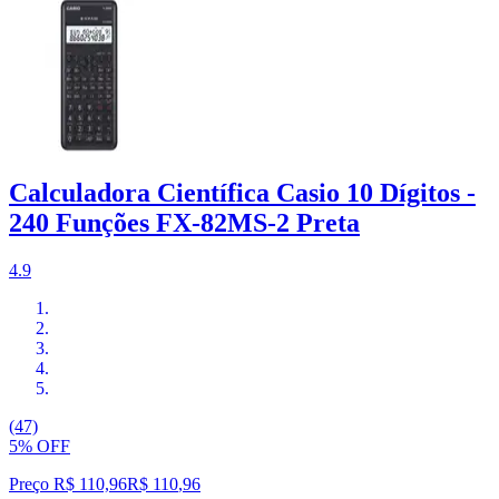
Calculadora Científica Casio 10 Dígitos -
240 Funções FX-82MS-2 Preta
4.9
(47)
5% OFF
Preço R$ 110,96
R$
110
,
96