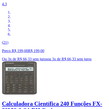
4.3
(21)
Preço R$ 199,00
R$
199
,
00
Ou 3x de R$ 66,33 sem juros
ou
3
x de
R$ 66,33
sem juros
Calculadora Científica 240 Funções FX-