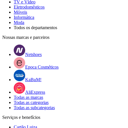
TV e Vídeo
Eletrodomésticos
Móveis
Informática
Moda
Todos os departamentos
Nossas marcas e parceiros
Netshoes
Epoca Cosméticos
KaBuM!
AliExpress
Todas as marcas
Todas as categorias
Todas as subcategorias
Serviços e benefícios
Cartão Luiza