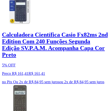
Calculadora Científica Casio Fx82ms 2nd
Edition Com 240 Funções Segunda
Edição SV.P.A.M. Acompanha Capa Cor
Preto
5% OFF
Preço R$ 161,41
R$
161
,
41
no Pix
Ou 2x de R$ 84,95 sem juros
ou
2
x de
R$ 84,95
sem juros