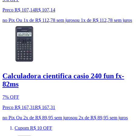
Preço R$ 107,14
R$
107
,
14
no Pix
Ou 1x de R$ 112,78 sem juros
ou
1
x de
R$ 112,78
sem juros
Calculadora cientifica casio 240 fun fx-
82ms
7% OFF
Preço R$ 167,31
R$
167
,
31
no Pix
Ou 2x de R$ 89,95 sem juros
ou
2
x de
R$ 89,95
sem juros
Cupom R$ 10 OFF