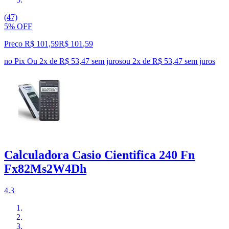
(47)
5% OFF
Preço R$ 101,59
R$
101
,
59
no Pix
Ou 2x de R$ 53,47 sem juros
ou
2
x de
R$ 53,47
sem juros
Calculadora Casio Cientifica 240 Fn
Fx82Ms2W4Dh
4.3