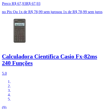
Preço R$ 67,93
R$
67
,
93
no Pix
Ou 1x de R$ 78,99 sem juros
ou
1
x de
R$ 78,99
sem juros
Calculadora Científica Casio Fx-82ms
240 Funções
5.0
(9)