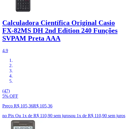
Calculadora Científica Original Casio
FX-82MS DH 2nd Edition 240 Funções
SVPAM Preta AAA
4.9
(47)
5% OFF
Preço R$ 105,36
R$
105
,
36
no Pix
Ou 1x de R$ 110,90 sem juros
ou
1
x de
R$ 110,90
sem juros