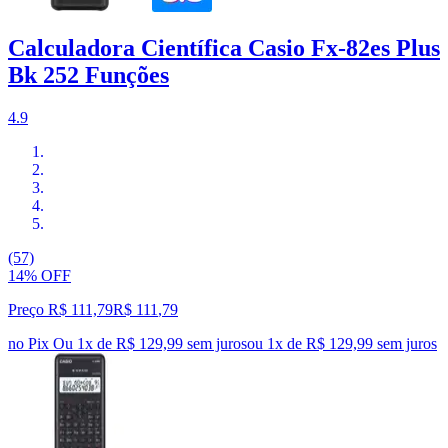
Calculadora Científica Casio Fx-82es Plus
Bk 252 Funções
4.9
(57)
14% OFF
Preço R$ 111,79
R$
111
,
79
no Pix
Ou 1x de R$ 129,99 sem juros
ou
1
x de
R$ 129,99
sem juros