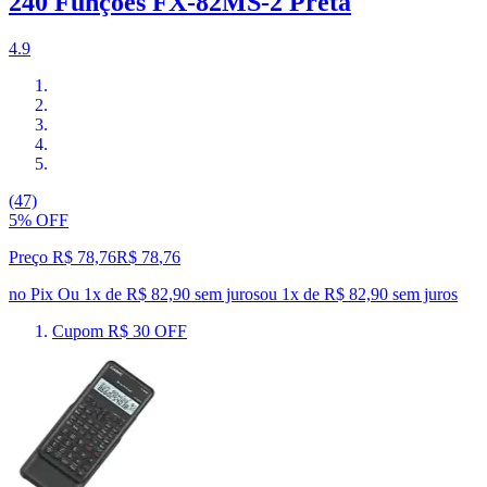
240 Funções FX-82MS-2 Preta
4.9
(47)
5% OFF
Preço R$ 78,76
R$
78
,
76
no Pix
Ou 1x de R$ 82,90 sem juros
ou
1
x de
R$ 82,90
sem juros
Cupom R$ 30 OFF