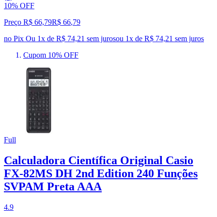
10% OFF
Preço R$ 66,79
R$
66
,
79
no Pix
Ou 1x de R$ 74,21 sem juros
ou
1
x de
R$ 74,21
sem juros
Cupom 10% OFF
Full
Calculadora Científica Original Casio
FX-82MS DH 2nd Edition 240 Funções
SVPAM Preta AAA
4.9