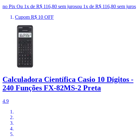
no Pix
Ou 1x de R$ 116,80 sem juros
ou
1
x de
R$ 116,80
sem juros
Cupom R$ 10 OFF
Calculadora Científica Casio 10 Dígitos -
240 Funções FX-82MS-2 Preta
4.9