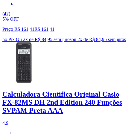
(47)
5% OFF
Preço R$ 161,41
R$
161
,
41
no Pix
Ou 2x de R$ 84,95 sem juros
ou
2
x de
R$ 84,95
sem juros
Calculadora Científica Original Casio
FX-82MS DH 2nd Edition 240 Funções
SVPAM Preta AAA
4.9