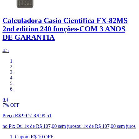
Calculadora Casio Cientifica FX-82MS
2nd edition 240 funções-COM 3 ANOS
DE GARANTIA
4.5
(6)
7% OFF
Preço R$ 99,51
R$
99
,
51
no Pix
Ou 1x de R$ 107,00 sem juros
ou
1
x de
R$ 107,00
sem juros
Cupom R$ 10 OFF