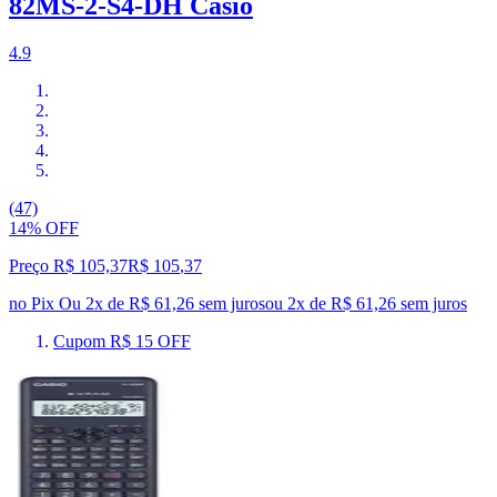
82MS-2-S4-DH Casio
4.9
(47)
14% OFF
Preço R$ 105,37
R$
105
,
37
no Pix
Ou 2x de R$ 61,26 sem juros
ou
2
x de
R$ 61,26
sem juros
Cupom R$ 15 OFF