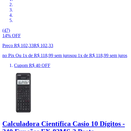
(47)
14% OFF
Preço R$ 102,33
R$
102
,
33
no Pix
Ou 1x de R$ 118,99 sem juros
ou
1
x de
R$ 118,99
sem juros
Cupom R$ 40 OFF
Calculadora Científica Casio 10 Dígitos -