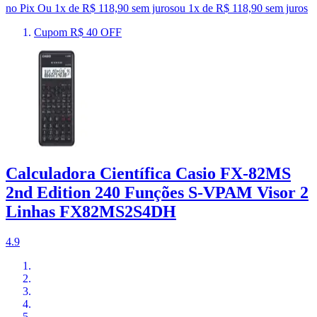
no Pix
Ou 1x de R$ 118,90 sem juros
ou
1
x de
R$ 118,90
sem juros
Cupom R$ 40 OFF
Calculadora Científica Casio FX-82MS
2nd Edition 240 Funções S-VPAM Visor 2
Linhas FX82MS2S4DH
4.9