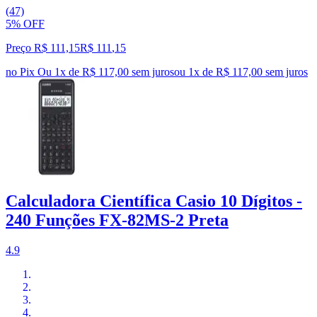
(47)
5% OFF
Preço R$ 111,15
R$
111
,
15
no Pix
Ou 1x de R$ 117,00 sem juros
ou
1
x de
R$ 117,00
sem juros
Calculadora Científica Casio 10 Dígitos -
240 Funções FX-82MS-2 Preta
4.9