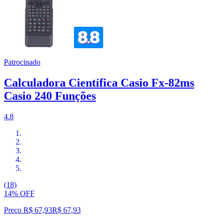
Patrocinado
Calculadora Científica Casio Fx-82ms
Casio 240 Funções
4.8
(18)
14% OFF
Preço R$ 67,93
R$
67
,
93