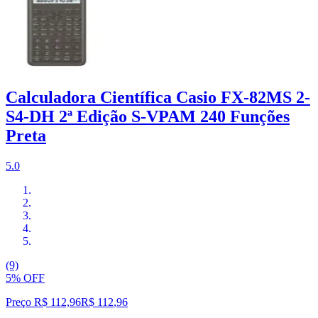
Calculadora Científica Casio FX-82MS 2-
S4-DH 2ª Edição S-VPAM 240 Funções
Preta
5.0
(9)
5% OFF
Preço R$ 112,96
R$
112
,
96