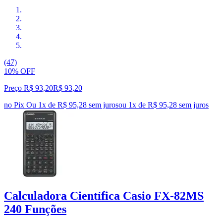
(47)
10% OFF
Preço R$ 93,20
R$
93
,
20
no Pix
Ou 1x de R$ 95,28 sem juros
ou
1
x de
R$ 95,28
sem juros
Calculadora Científica Casio FX-82MS
240 Funções