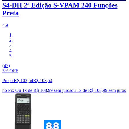
S4-DH 2ª Edição S-VPAM 240 Funções
Preta
4.9
(47)
5% OFF
Preço R$ 103,54
R$
103
,
54
no Pix
Ou 1x de R$ 108,99 sem juros
ou
1
x de
R$ 108,99
sem juros