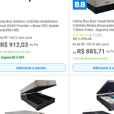
Cama Box Baú Casal Sinté
ma Box Solteiro: Colchão Anatômico
Colchão Molas Ensacadas
rval AG65 Frontier + Base CRC Suede
138cm Preto - Suporta At
ack(88x188)
Pessoa
4.7 (35)
 de R$ 134,12 sem juros
R$ 1.999,00
ez de R$ 134,12 sem juros
R$ 912,03
8x de R$ 128,74 sem juros
no Pix
u
8 vez de R$ 128,74 sem juros
R$ 885,71
no Pi
% de desconto no pix
)
ou
Cupom
R$ 5 OFF
(
14% de desconto no pix
)
Adicionar à sacola
Adicionar à 