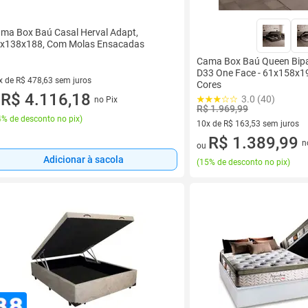
ma Box Baú Casal Herval Adapt,
x138x188, Com Molas Ensacadas
Cama Box Baú Queen Bipa
D33 One Face - 61x158x19
x de R$ 478,63 sem juros
Cores
vez de R$ 478,63 sem juros
R$ 4.116,18
3.0 (40)
no Pix
u
R$ 1.969,99
% de desconto no pix
)
10x de R$ 163,53 sem juros
10 vez de R$ 163,53 sem juro
R$ 1.389,99
n
ou
Adicionar à sacola
(
15% de desconto no pix
)