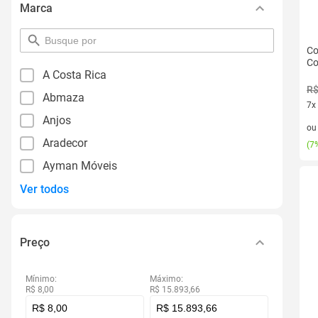
Marca
pesquisar
Co
por
Co
filtro
A Costa Rica
R$
Abmaza
7x
Anjos
7 v
o
Aradecor
(
7%
Ayman Móveis
Ver todos
Preço
Mínimo:
Máximo:
R$ 8,00
R$ 15.893,66