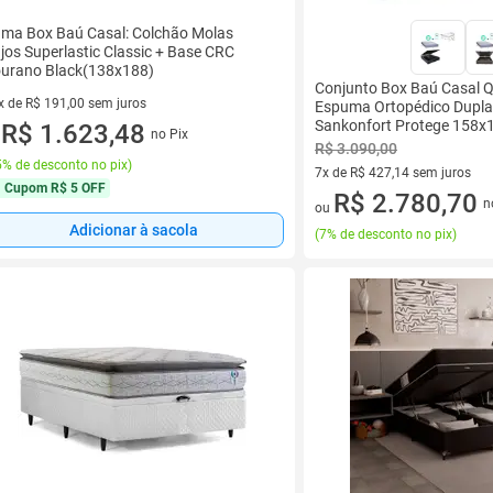
ma Box Baú Casal: Colchão Molas
jos Superlastic Classic + Base CRC
urano Black(138x188)
Conjunto Box Baú Casal 
x de R$ 191,00 sem juros
Espuma Ortopédico Dupla
Sankonfort Protege 158x
vez de R$ 191,00 sem juros
R$ 1.623,48
no Pix
u
R$ 3.090,00
% de desconto no pix
)
7x de R$ 427,14 sem juros
Cupom
R$ 5 OFF
7 vez de R$ 427,14 sem juros
R$ 2.780,70
n
ou
Adicionar à sacola
(
7% de desconto no pix
)