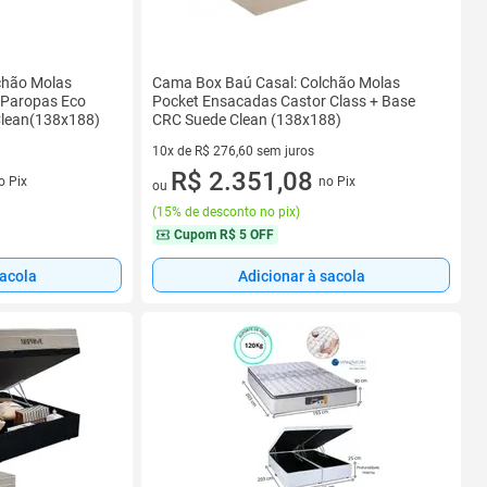
chão Molas
Cama Box Baú Casal: Colchão Molas
 Paropas Eco
Pocket Ensacadas Castor Class + Base
Clean(138x188)
CRC Suede Clean (138x188)
10x de R$ 276,60 sem juros
s
10 vez de R$ 276,60 sem juros
R$ 2.351,08
o Pix
no Pix
ou
(
15% de desconto no pix
)
Cupom
R$ 5 OFF
sacola
Adicionar à sacola