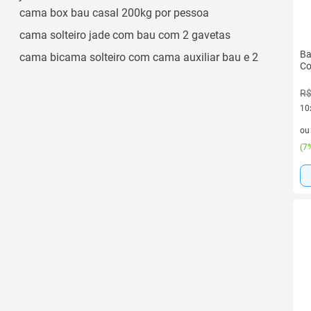
Amêndoa
cama box bau casal 200kg por pessoa
Ver todos
cama solteiro jade com bau com 2 gavetas
Ba
cama bicama solteiro com cama auxiliar bau e 2
Co
R$
10
10 
o
(
7%