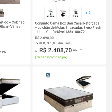
+
2
rtido + Colchão
Conjunto Cama Box Baú Casal Reforçada
8cm - Várias
+ colchão de Molas Ensacadas Sleep Fresh
- Linha Confortável 138x188x72
R$ 2.690,00
7x de R$ 370,00 sem juros
7 vez de R$ 370,00 sem juros
R$ 2.408,70
s
no Pix
ou
o Pix
(
7% de desconto no pix
)