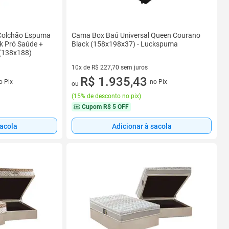
 Colchão Espuma
Cama Box Baú Universal Queen Courano
 Pró Saúde +
Black (158x198x37) - Luckspuma
(138x188)
10x de R$ 227,70 sem juros
s
10 vez de R$ 227,70 sem juros
R$ 1.935,43
o Pix
no Pix
ou
(
15% de desconto no pix
)
Cupom
R$ 5 OFF
sacola
Adicionar à sacola