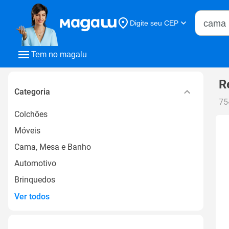
Buscar n
Digite seu CEP
Buscar
Tem no magalu
R
Categoria
75
Colchões
Móveis
Cama, Mesa e Banho
Automotivo
Brinquedos
Ver todos