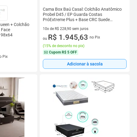
Cama Box Baú Casal: Colchão Anatômico
Probel D45 / EP Guarda Costas
PróExtreme Plus + Base CRC Suede
Queen + Colchão
Black(138x188)
10x de R$ 228,90 sem juros
 Face
198x64
10 vez de R$ 228,90 sem juros
R$ 1.945,63
no Pix
ou
(
15% de desconto no pix
)
Cupom
R$ 5 OFF
o Pix
Adicionar à sacola