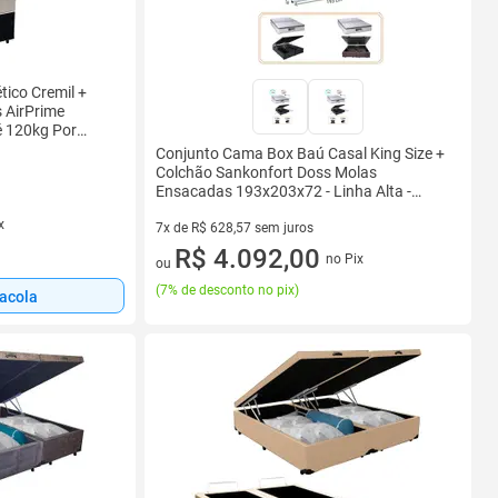
tico Cremil +
 AirPrime
é 120kg Por
Conjunto Cama Box Baú Casal King Size +
Colchão Sankonfort Doss Molas
Ensacadas 193x203x72 - Linha Alta -
Tecido em Malha Belga
x
7x de R$ 628,57 sem juros
7 vez de R$ 628,57 sem juros
R$ 4.092,00
no Pix
ou
(
7% de desconto no pix
)
sacola