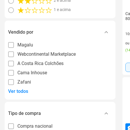
2 e acima
1 e acima
Ca
80
Vendido por
10
10 
o
Magalu
(
14
Webcontinental Marketplace
A Costa Rica Colchões
Cama Inhouse
Zafani
Ver todos
Tipo de compra
Compra nacional