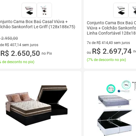
njunto Cama Box Baú Casal Viúva +
Conjunto Cama Box Baú C
lchão Sankonfort Le Griff (128x188x75)
Viúva + Colchão Sankonfo
Linha Confortável 128x1
 2.950,00
7x de R$ 414,40 sem juros
 de R$ 407,14 sem juros
7 vez de R$ 414,40 sem juros
R$ 2.697,74
ez de R$ 407,14 sem juros
R$ 2.650,50
n
ou
no Pix
u
(
7% de desconto no pix
)
 de desconto no pix
)