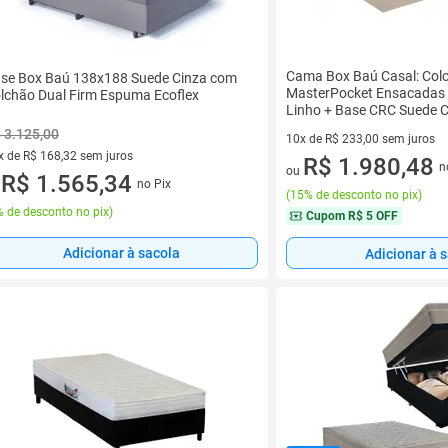
Cama Box Baú Casal: Col
se Box Baú 138x188 Suede Cinza com
MasterPocket Ensacadas
lchão Dual Firm Espuma Ecoflex
Linho + Base CRC Suede 
 3.125,00
10x de R$ 233,00 sem juros
x de R$ 168,32 sem juros
10 vez de R$ 233,00 sem juro
R$ 1.980,48
n
ou
vez de R$ 168,32 sem juros
R$ 1.565,34
no Pix
u
(
15% de desconto no pix
)
 de desconto no pix
)
Cupom
R$ 5 OFF
Adicionar à sacola
Adicionar à 