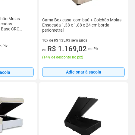
chão Molas
Cama Box casal com baú + Colchão Molas
acadas
Ensacada 1,38 x 1,88 x 24 cm borda
+ Base CRC
periometral
10x de R$ 135,93 sem juros
s
o Pix
10 vez de R$ 135,93 sem juros
R$ 1.169,02
no Pix
ou
(
14% de desconto no pix
)
Adicionar à sacola
sacola