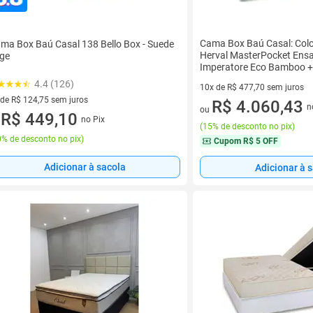
Cama Box Baú Casal: Col
ma Box Baú Casal 138 Bello Box - Suede
Herval MasterPocket Ens
ge
Imperatore Eco Bamboo 
Courano White(138x188)
4.4 (126)
10x de R$ 477,70 sem juros
 de R$ 124,75 sem juros
10 vez de R$ 477,70 sem juro
R$ 4.060,43
n
ou
ez de R$ 124,75 sem juros
R$ 449,10
no Pix
u
(
15% de desconto no pix
)
% de desconto no pix
)
Cupom
R$ 5 OFF
Adicionar à sacola
Adicionar à 