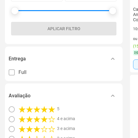
Ca
An
Co
APLICAR FILTRO
10
10 
o
(
15
Entrega
Full
Avaliação
5
4 e acima
3 e acima