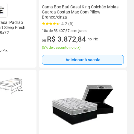
Cama Box Baú Casal King Colchão Molas
Guarda Costas Max Com Pillow
Branco/cinza
asal Padrão
4.2 (5)
rt Sleep Fresh
10x de R$ 407,67 sem juros
88x72
10 vez de R$ 407,67 sem juros
R$ 3.872,84
no Pix
ou
(
5% de desconto no pix
)
o Pix
Adicionar à sacola