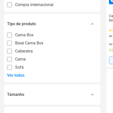
Compra internacional
Ca
be
Tipo de produto
Cama Box
4x
4 v
Base Cama Box
o
(
10
Cabeceira
Cama
Sofá
Ver todos
Tamanho
Solteiro