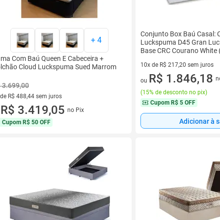
Conjunto Box Baú Casal:
+
4
Luckspuma D45 Gran Luck
Base CRC Courano White 
ma Com Baú Queen E Cabeceira +
10x de R$ 217,20 sem juros
lchão Cloud Luckspuma Sued Marrom
10 vez de R$ 217,20 sem juro
R$ 1.846,18
n
ou
 3.699,00
(
15% de desconto no pix
)
 de R$ 488,44 sem juros
Cupom
R$ 5 OFF
ez de R$ 488,44 sem juros
R$ 3.419,05
no Pix
u
Adicionar à 
Cupom
R$ 50 OFF