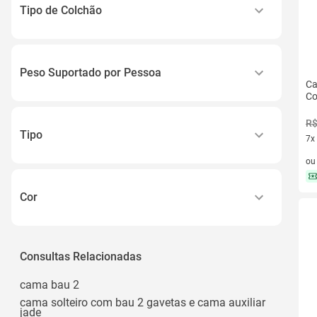
Casal
Tipo de Colchão
Queen
Molas Ensacadas
King
Espuma
138x188
Peso Suportado por Pessoa
Ca
Molas
Ver todos
Co
50 Kg
Ortopédico
R$
70 Kg
Molas Bonnel
Tipo
7x
70kg
Ver todos
7 v
o
Sofá-cama
80kg
Box
80 Kg
Cor
Cama Baú
Ver todos
3 Cores
Cama de Solteiro com Baú
Amadeirado
Consultas Relacionadas
Social
Amarelo
Ver todos
cama bau 2
Ambar
cama solteiro com bau 2 gavetas e cama auxiliar
jade