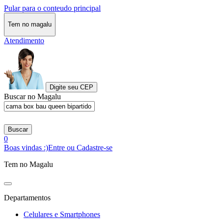
Pular para o conteudo principal
Tem no magalu
Atendimento
Digite seu CEP
Buscar no Magalu
Buscar
0
Boas vindas :)
Entre ou Cadastre-se
Tem no Magalu
Departamentos
Celulares e Smartphones