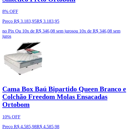
8% OFF
Preço R$ 3.183,95
R$
3.183
,
95
no Pix
Ou 10x de R$ 346,08 sem juros
ou
10
x de
R$ 346,08
sem
juros
Cama Box Baú Bipartido Queen Branco e
Colchão Freedom Molas Ensacadas
Ortobom
10% OFF
Preço R$ 4.585,98
R$
4.585
,
98