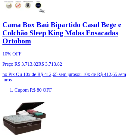
Cama Box Baú Bipartido Casal Bege e
Colchão Sleep King Molas Ensacadas
Ortobom
10% OFF
Preço R$ 3.713,82
R$
3.713
,
82
no Pix
Ou 10x de R$ 412,65 sem juros
ou
10
x de
R$ 412,65
sem
juros
Cupom R$ 80 OFF