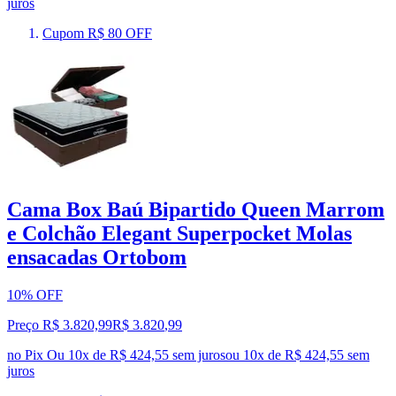
juros
Cupom R$ 80 OFF
Cama Box Baú Bipartido Queen Marrom
e Colchão Elegant Superpocket Molas
ensacadas Ortobom
10% OFF
Preço R$ 3.820,99
R$
3.820
,
99
no Pix
Ou 10x de R$ 424,55 sem juros
ou
10
x de
R$ 424,55
sem
juros