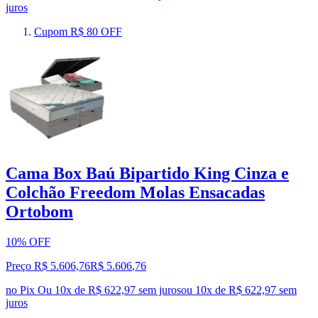
juros
Cupom R$ 80 OFF
Cama Box Baú Bipartido King Cinza e
Colchão Freedom Molas Ensacadas
Ortobom
10% OFF
Preço R$ 5.606,76
R$
5.606
,
76
no Pix
Ou 10x de R$ 622,97 sem juros
ou
10
x de
R$ 622,97
sem
juros