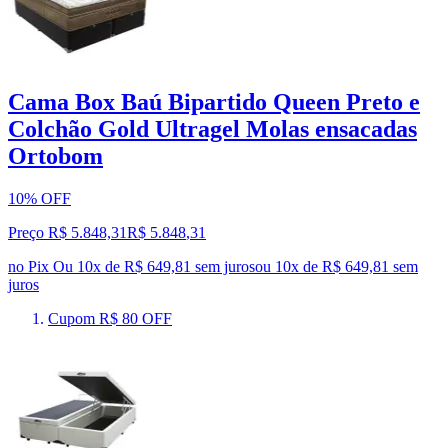
Cama Box Baú Bipartido Queen Preto e
Colchão Gold Ultragel Molas ensacadas
Ortobom
10% OFF
Preço R$ 5.848,31
R$
5.848
,
31
no Pix
Ou 10x de R$ 649,81 sem juros
ou
10
x de
R$ 649,81
sem
juros
Cupom R$ 80 OFF