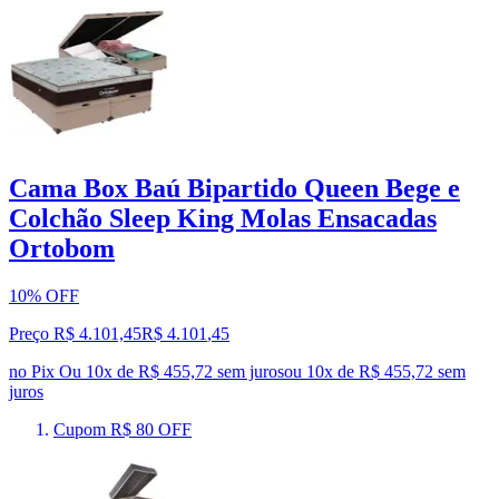
Cama Box Baú Bipartido Queen Bege e
Colchão Sleep King Molas Ensacadas
Ortobom
10% OFF
Preço R$ 4.101,45
R$
4.101
,
45
no Pix
Ou 10x de R$ 455,72 sem juros
ou
10
x de
R$ 455,72
sem
juros
Cupom R$ 80 OFF