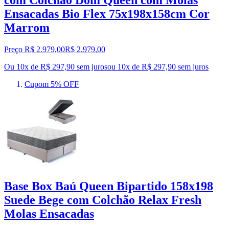
Ensacadas Bio Flex 75x198x158cm Cor
Marrom
Preço R$ 2.979,00
R$
2.979
,
00
Ou 10x de R$ 297,90 sem juros
ou
10
x de
R$ 297,90
sem juros
Cupom 5% OFF
Base Box Baú Queen Bipartido 158x198
Suede Bege com Colchão Relax Fresh
Molas Ensacadas