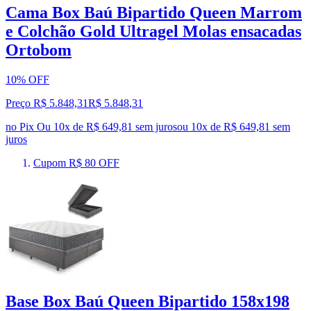
Cama Box Baú Bipartido Queen Marrom
e Colchão Gold Ultragel Molas ensacadas
Ortobom
10% OFF
Preço R$ 5.848,31
R$
5.848
,
31
no Pix
Ou 10x de R$ 649,81 sem juros
ou
10
x de
R$ 649,81
sem
juros
Cupom R$ 80 OFF
Base Box Baú Queen Bipartido 158x198