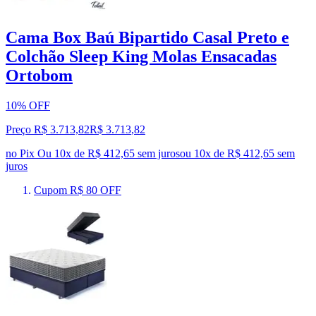
Cama Box Baú Bipartido Casal Preto e
Colchão Sleep King Molas Ensacadas
Ortobom
10% OFF
Preço R$ 3.713,82
R$
3.713
,
82
no Pix
Ou 10x de R$ 412,65 sem juros
ou
10
x de
R$ 412,65
sem
juros
Cupom R$ 80 OFF