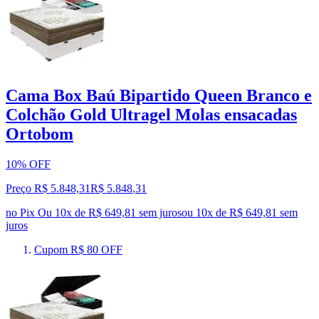
Cama Box Baú Bipartido Queen Branco e
Colchão Gold Ultragel Molas ensacadas
Ortobom
10% OFF
Preço R$ 5.848,31
R$
5.848
,
31
no Pix
Ou 10x de R$ 649,81 sem juros
ou
10
x de
R$ 649,81
sem
juros
Cupom R$ 80 OFF