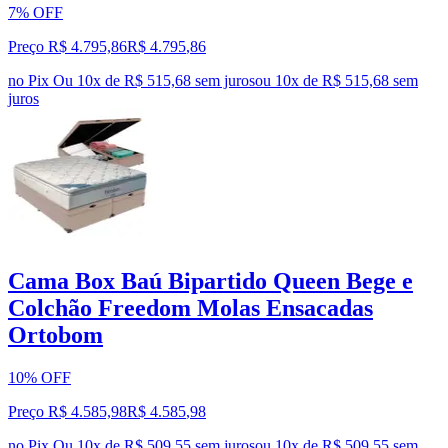
7% OFF
Preço R$ 4.795,86
R$
4.795
,
86
no Pix
Ou 10x de R$ 515,68 sem juros
ou
10
x de
R$ 515,68
sem
juros
Cama Box Baú Bipartido Queen Bege e
Colchão Freedom Molas Ensacadas
Ortobom
10% OFF
Preço R$ 4.585,98
R$
4.585
,
98
no Pix
Ou 10x de R$ 509,55 sem juros
ou
10
x de
R$ 509,55
sem