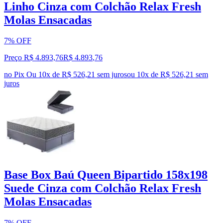
Linho Cinza com Colchão Relax Fresh
Molas Ensacadas
7% OFF
Preço R$ 4.893,76
R$
4.893
,
76
no Pix
Ou 10x de R$ 526,21 sem juros
ou
10
x de
R$ 526,21
sem
juros
Base Box Baú Queen Bipartido 158x198
Suede Cinza com Colchão Relax Fresh
Molas Ensacadas
7% OFF