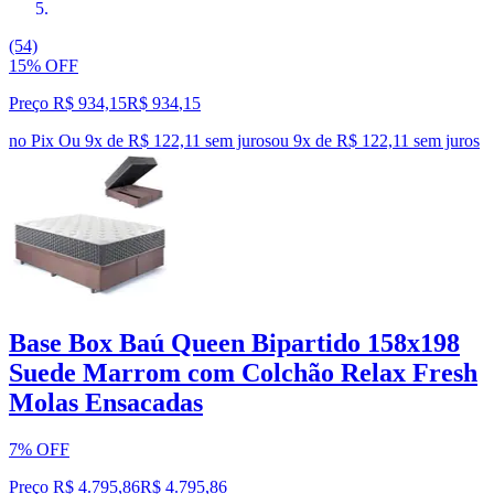
(54)
15% OFF
Preço R$ 934,15
R$
934
,
15
no Pix
Ou 9x de R$ 122,11 sem juros
ou
9
x de
R$ 122,11
sem juros
Base Box Baú Queen Bipartido 158x198
Suede Marrom com Colchão Relax Fresh
Molas Ensacadas
7% OFF
Preço R$ 4.795,86
R$
4.795
,
86