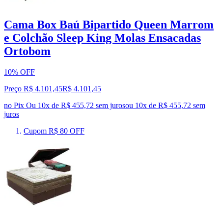
Cama Box Baú Bipartido Queen Marrom
e Colchão Sleep King Molas Ensacadas
Ortobom
10% OFF
Preço R$ 4.101,45
R$
4.101
,
45
no Pix
Ou 10x de R$ 455,72 sem juros
ou
10
x de
R$ 455,72
sem
juros
Cupom R$ 80 OFF