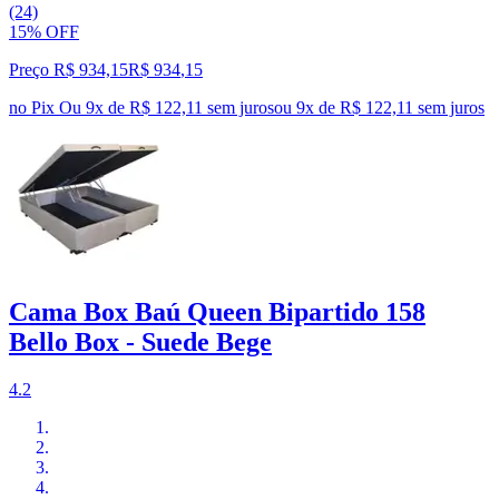
(24)
15% OFF
Preço R$ 934,15
R$
934
,
15
no Pix
Ou 9x de R$ 122,11 sem juros
ou
9
x de
R$ 122,11
sem juros
Cama Box Baú Queen Bipartido 158
Bello Box - Suede Bege
4.2