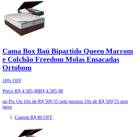
Cama Box Baú Bipartido Queen Marrom
e Colchão Freedom Molas Ensacadas
Ortobom
10% OFF
Preço R$ 4.585,98
R$
4.585
,
98
no Pix
Ou 10x de R$ 509,55 sem juros
ou
10
x de
R$ 509,55
sem
juros
Cupom R$ 80 OFF