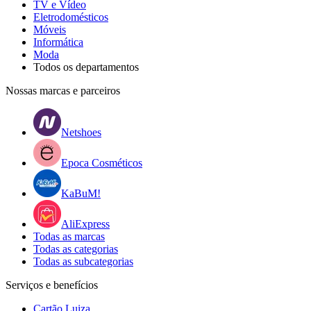
TV e Vídeo
Eletrodomésticos
Móveis
Informática
Moda
Todos os departamentos
Nossas marcas e parceiros
Netshoes
Epoca Cosméticos
KaBuM!
AliExpress
Todas as marcas
Todas as categorias
Todas as subcategorias
Serviços e benefícios
Cartão Luiza