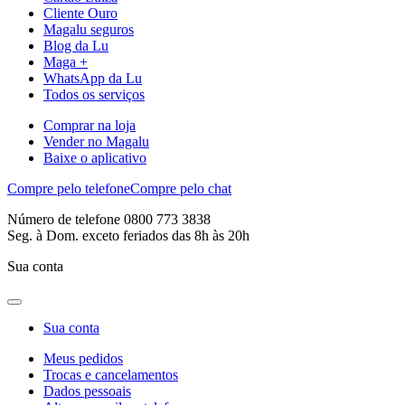
Cliente Ouro
Magalu seguros
Blog da Lu
Maga +
WhatsApp da Lu
Todos os serviços
Comprar na loja
Vender no Magalu
Baixe o aplicativo
Compre pelo telefone
Compre pelo chat
Número de telefone 0800 773 3838
Seg. à Dom. exceto feriados das 8h às 20h
Sua conta
Sua conta
Meus pedidos
Trocas e cancelamentos
Dados pessoais