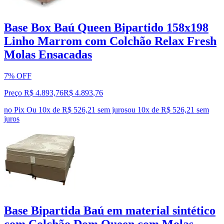
Base Box Baú Queen Bipartido 158x198
Linho Marrom com Colchão Relax Fresh
Molas Ensacadas
7% OFF
Preço R$ 4.893,76
R$
4.893
,
76
no Pix
Ou 10x de R$ 526,21 sem juros
ou
10
x de
R$ 526,21
sem
juros
Base Bipartida Baú em material sintético
com Colchão Dom Queen com Molas