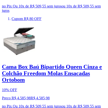
no Pix
Ou 10x de R$ 509,55 sem juros
ou
10
x de
R$ 509,55
sem
juros
Cupom R$ 80 OFF
Cama Box Baú Bipartido Queen Cinza e
Colchão Freedom Molas Ensacadas
Ortobom
10% OFF
Preço R$ 4.585,98
R$
4.585
,
98
no Pix
Ou 10x de R$ 509,55 sem juros
ou
10
x de
R$ 509,55
sem