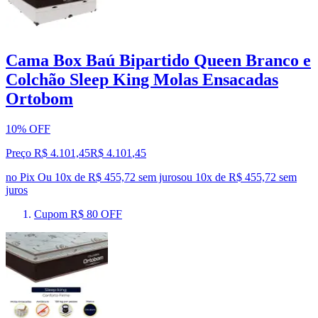
Cama Box Baú Bipartido Queen Branco e
Colchão Sleep King Molas Ensacadas
Ortobom
10% OFF
Preço R$ 4.101,45
R$
4.101
,
45
no Pix
Ou 10x de R$ 455,72 sem juros
ou
10
x de
R$ 455,72
sem
juros
Cupom R$ 80 OFF