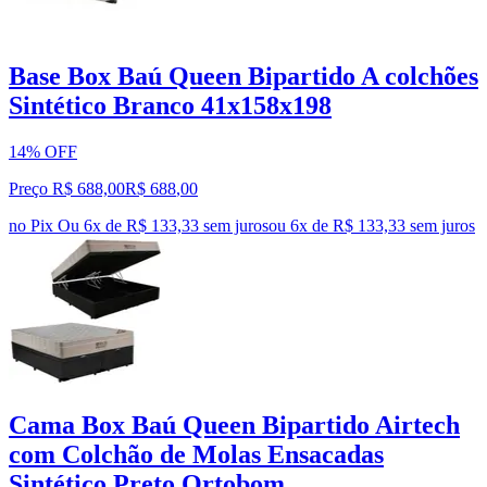
Base Box Baú Queen Bipartido A colchões
Sintético Branco 41x158x198
14% OFF
Preço R$ 688,00
R$
688
,
00
no Pix
Ou 6x de R$ 133,33 sem juros
ou
6
x de
R$ 133,33
sem juros
Cama Box Baú Queen Bipartido Airtech
com Colchão de Molas Ensacadas
Sintético Preto Ortobom