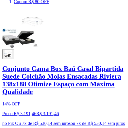
Cupom R$ 80 OFF
Conjunto Cama Box Baú Casal Bipartida
Suede Colchão Molas Ensacadas Riviera
138x188 Otimize Espaço com Máxima
Qualidade
14% OFF
Preço R$ 3.191,46
R$
3.191
,
46
no Pix
Ou 7x de R$ 530,14 sem juros
ou
7
x de
R$ 530,14
sem juros