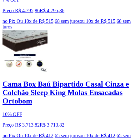
Preço R$ 4.795,86
R$
4.795
,
86
no Pix
Ou 10x de R$ 515,68 sem juros
ou
10
x de
R$ 515,68
sem
juros
Cama Box Baú Bipartido Casal Cinza e
Colchão Sleep King Molas Ensacadas
Ortobom
10% OFF
Preço R$ 3.713,82
R$
3.713
,
82
no Pix
Ou 10x de R$ 412,65 sem juros
ou
10
x de
R$ 412,65
sem