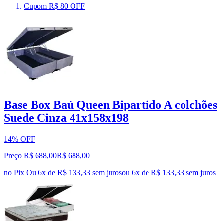
Cupom R$ 80 OFF
Base Box Baú Queen Bipartido A colchões
Suede Cinza 41x158x198
14% OFF
Preço R$ 688,00
R$
688
,
00
no Pix
Ou 6x de R$ 133,33 sem juros
ou
6
x de
R$ 133,33
sem juros