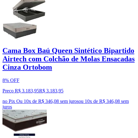
Cama Box Baú Queen Sintético Bipartido
Airtech com Colchão de Molas Ensacadas
Cinza Ortobom
8% OFF
Preço R$ 3.183,95
R$
3.183
,
95
no Pix
Ou 10x de R$ 346,08 sem juros
ou
10
x de
R$ 346,08
sem
juros