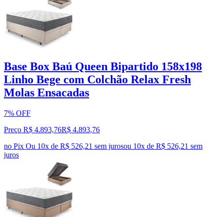
Base Box Baú Queen Bipartido 158x198
Linho Bege com Colchão Relax Fresh
Molas Ensacadas
7% OFF
Preço R$ 4.893,76
R$
4.893
,
76
no Pix
Ou 10x de R$ 526,21 sem juros
ou
10
x de
R$ 526,21
sem
juros