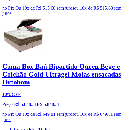
no Pix
Ou 10x de R$ 515,68 sem juros
ou
10
x de
R$ 515,68
sem
juros
Cama Box Baú Bipartido Queen Bege e
Colchão Gold Ultragel Molas ensacadas
Ortobom
10% OFF
Preço R$ 5.848,31
R$
5.848
,
31
no Pix
Ou 10x de R$ 649,81 sem juros
ou
10
x de
R$ 649,81
sem
juros
Cupom R$ 80 OFF