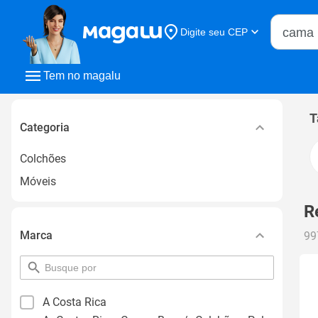
Buscar n
Digite seu CEP
Buscar
Tem no magalu
T
Categoria
Colchões
Móveis
R
Marca
99
pesquisar
por
filtro
A Costa Rica