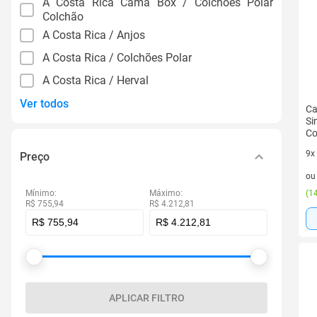
A Costa Rica Cama Box / Colchões Polar
Colchão
A Costa Rica / Anjos
A Costa Rica / Colchões Polar
A Costa Rica / Herval
Ver todos
Ca
Si
Co
9x
Preço
9 v
o
Mínimo:
Máximo:
(
14
R$ 755,94
R$ 4.212,81
APLICAR FILTRO