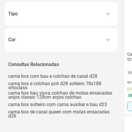
90 Kg
Ortopédico
100kg Cama Baú, 120kg Colchão
Padrão
Tipo
100kg Colchão / 150kg Base
Ver todos
Box
100
100 Kg
Cor
Ver todos
Azul
Ca
Or
Bege
Consultas Relacionadas
Black
10
cama box com bau e colchao de casal d28
10 
Branca
o
cama box e colchao poli d28 solteiro 78x188
ortoclass
(
17
Branco
cama box bau viuva colchao de molas ensacadas
anjos classic 128cm anjos colchao
Ver todos
cama box solteiro com cama auxiliar e bau d23
cama box de casal queen com molas ensacadas
d26