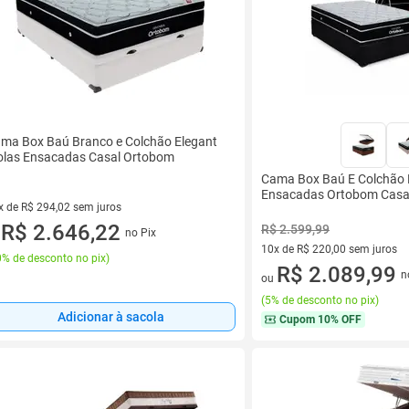
ma Box Baú Branco e Colchão Elegant
las Ensacadas Casal Ortobom
Cama Box Baú E Colchão 
Ensacadas Ortobom Casa
x de R$ 294,02 sem juros
vez de R$ 294,02 sem juros
R$ 2.646,22
R$ 2.599,99
no Pix
u
10x de R$ 220,00 sem juros
% de desconto no pix
)
10 vez de R$ 220,00 sem juro
R$ 2.089,99
n
ou
(
5% de desconto no pix
)
Adicionar à sacola
Cupom
10% OFF