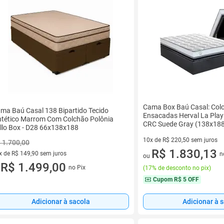
Cama Box Baú Casal: Col
ma Baú Casal 138 Bipartido Tecido
Ensacadas Herval La Pla
ntético Marrom Com Colchão Polônia
CRC Suede Gray (138x18
llo Box - D28 66x138x188
10x de R$ 220,50 sem juros
 1.700,00
10 vez de R$ 220,50 sem juro
R$ 1.830,13
x de R$ 149,90 sem juros
n
ou
vez de R$ 149,90 sem juros
R$ 1.499,00
no Pix
(
17% de desconto no pix
)
u
Cupom
R$ 5 OFF
Adicionar à sacola
Adicionar à 