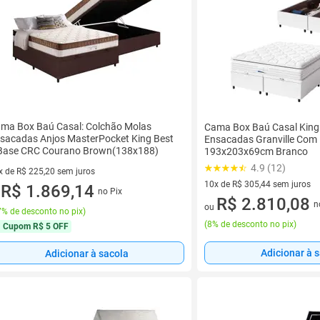
ma Box Baú Casal: Colchão Molas
Cama Box Baú Casal King
sacadas Anjos MasterPocket King Best
Ensacadas Granville Com 
Base CRC Courano Brown(138x188)
193x203x69cm Branco
4.9 (12)
x de R$ 225,20 sem juros
10x de R$ 305,44 sem juros
vez de R$ 225,20 sem juros
R$ 1.869,14
no Pix
u
10 vez de R$ 305,44 sem juro
R$ 2.810,08
n
ou
% de desconto no pix
)
(
8% de desconto no pix
)
Cupom
R$ 5 OFF
Adicionar à 
Adicionar à sacola