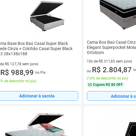
Cama Box Baú Casal Cinz
ma Base Box Baú Casal Super Black
Elegant Superpocket Mol
ede Cinza + Colchão Casal Super Black
Ortobom
3 28x138x188
10x de R$ 311,65 sem juros
 de R$ 127,78 sem juros
10 vez de R$ 311,65 sem juro
R$ 2.804,87
n
ez de R$ 127,78 sem juros
R$ 988,99
ou
no Pix
u
(
10% de desconto no pix
)
% de desconto no pix
)
Cupom
R$ 80 OFF
Adicionar à sacola
Adicionar à 