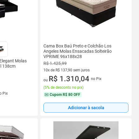
Cama Box Baú Preto e Colchão Los
Angeles Molas Ensacadas Solteirão
VPRIME 96x188x28
Elegant Molas
R$ 1.425,99
l 138cm
10x de R$ 137,90 sem juros
10 vez de R$ 137,90 sem juros
R$ 1.310,04
no Pix
ou
(
5% de desconto no pix
)
s
o Pix
Cupom
R$ 80 OFF
Adicionar à sacola