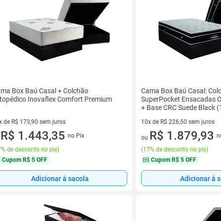
ma Box Baú Casal + Colchão
Cama Box Baú Casal: Col
topédico Inovaflex Comfort Premium
SuperPocket Ensacadas O
+ Base CRC Suede Black 
x de R$ 173,90 sem juros
10x de R$ 226,50 sem juros
vez de R$ 173,90 sem juros
R$ 1.443,35
10 vez de R$ 226,50 sem juro
R$ 1.879,93
no Pix
n
u
ou
% de desconto no pix
)
(
17% de desconto no pix
)
Cupom
R$ 5 OFF
Cupom
R$ 5 OFF
Adicionar à sacola
Adicionar à 