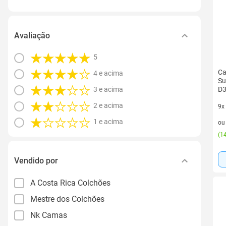
Avaliação
5
Ca
4 e acima
Su
3 e acima
D3
2 e acima
9x
9 v
1 e acima
o
(
14
Vendido por
A Costa Rica Colchões
Mestre dos Colchões
Nk Camas