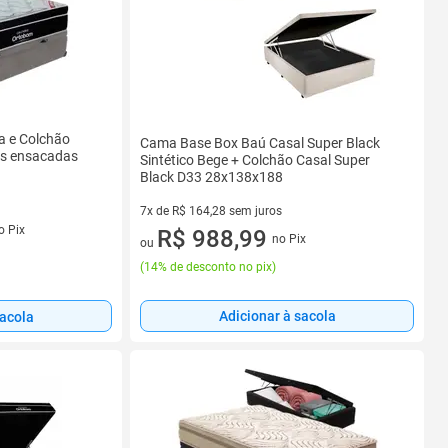
a e Colchão
Cama Base Box Baú Casal Super Black
as ensacadas
Sintético Bege + Colchão Casal Super
Black D33 28x138x188
7x de R$ 164,28 sem juros
s
o Pix
7 vez de R$ 164,28 sem juros
R$ 988,99
no Pix
ou
(
14% de desconto no pix
)
Adicionar à sacola
sacola