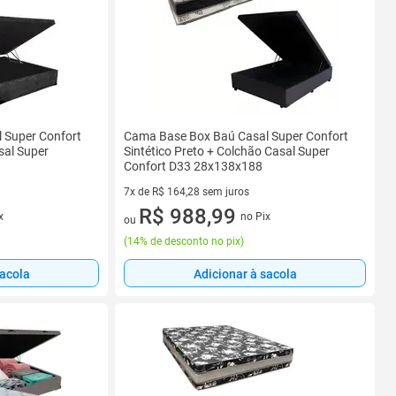
 Super Confort
Cama Base Box Baú Casal Super Confort
sal Super
Sintético Preto + Colchão Casal Super
Confort D33 28x138x188
7x de R$ 164,28 sem juros
7 vez de R$ 164,28 sem juros
R$ 988,99
x
no Pix
ou
(
14% de desconto no pix
)
sacola
Adicionar à sacola