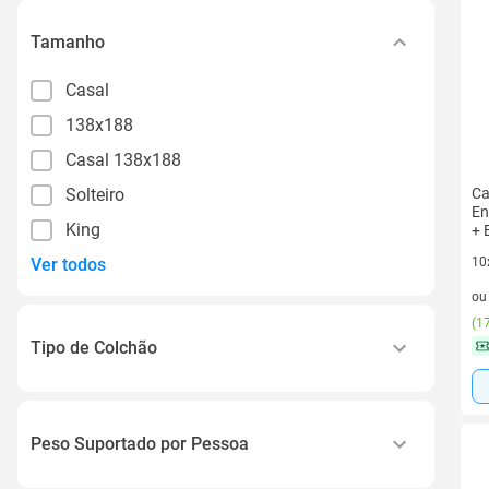
Tamanho
Casal
138x188
Casal 138x188
Solteiro
Ca
En
King
+ 
Ver todos
10
10 
o
(
17
Tipo de Colchão
Molas Ensacadas
Espuma
Peso Suportado por Pessoa
Espuma D33