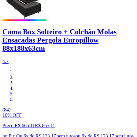
Cama Box Solteiro + Colchão Molas
Ensacadas Pergola Europillow
88x188x63cm
4.7
(84)
10% OFF
Preço R$ 665,11
R$
665
,
11
no Pix
Ou 6x de R$ 123,17 sem juros
ou
6
x de
R$ 123,17
sem juros