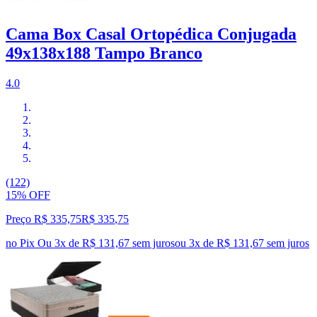
Cama Box Casal Ortopédica Conjugada
49x138x188 Tampo Branco
4.0
(122)
15% OFF
Preço R$ 335,75
R$
335
,
75
no Pix
Ou 3x de R$ 131,67 sem juros
ou
3
x de
R$ 131,67
sem juros