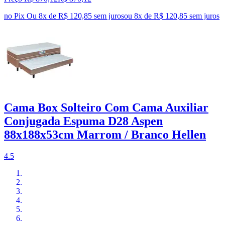
no Pix
Ou 8x de R$ 120,85 sem juros
ou
8
x de
R$ 120,85
sem juros
Cama Box Solteiro Com Cama Auxiliar
Conjugada Espuma D28 Aspen
88x188x53cm Marrom / Branco Hellen
4.5