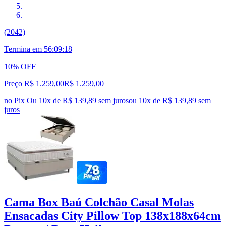
(2042)
Termina em
56:09:17
10% OFF
Preço R$ 1.259,00
R$
1.259
,
00
no Pix
Ou 10x de R$ 139,89 sem juros
ou
10
x de
R$ 139,89
sem
juros
Cama Box Baú Colchão Casal Molas
Ensacadas City Pillow Top 138x188x64cm