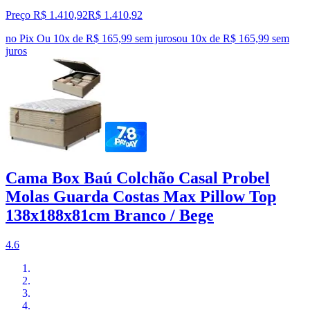
Preço R$ 1.410,92
R$
1.410
,
92
no Pix
Ou 10x de R$ 165,99 sem juros
ou
10
x de
R$ 165,99
sem
juros
Cama Box Baú Colchão Casal Probel
Molas Guarda Costas Max Pillow Top
138x188x81cm Branco / Bege
4.6