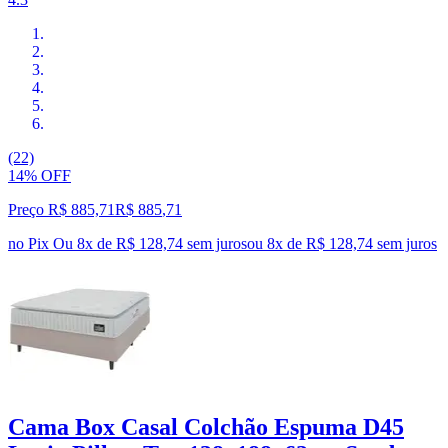
(22)
14% OFF
Preço R$ 885,71
R$
885
,
71
no Pix
Ou 8x de R$ 128,74 sem juros
ou
8
x de
R$ 128,74
sem juros
Cama Box Casal Colchão Espuma D45