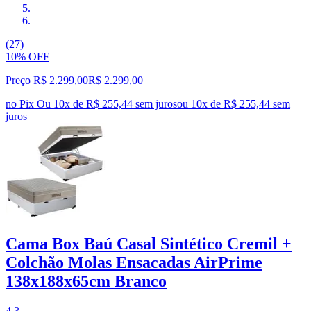
(27)
10% OFF
Preço R$ 2.299,00
R$
2.299
,
00
no Pix
Ou 10x de R$ 255,44 sem juros
ou
10
x de
R$ 255,44
sem
juros
Cama Box Baú Casal Sintético Cremil +
Colchão Molas Ensacadas AirPrime
138x188x65cm Branco
4.3