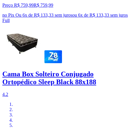
Preço R$ 759,99
R$
759
,
99
no Pix
Ou 6x de R$ 133,33 sem juros
ou
6
x de
R$ 133,33
sem juros
Full
Cama Box Solteiro Conjugado
Ortopédico Sleep Black 88x188
4.2