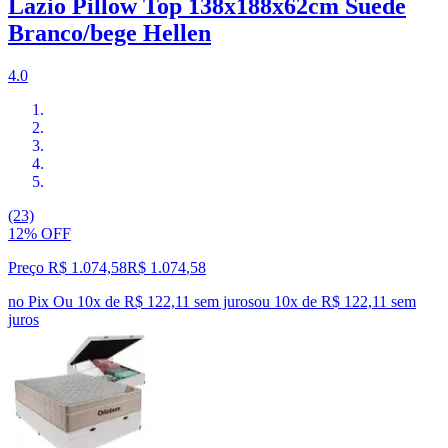
Lazio Pillow Top 138x188x62cm Suede
Branco/bege Hellen
4.0
(23)
12% OFF
Preço R$ 1.074,58
R$
1.074
,
58
no Pix
Ou 10x de R$ 122,11 sem juros
ou
10
x de
R$ 122,11
sem
juros