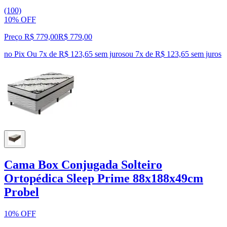
(100)
10% OFF
Preço R$ 779,00
R$
779
,
00
no Pix
Ou 7x de R$ 123,65 sem juros
ou
7
x de
R$ 123,65
sem juros
Cama Box Conjugada Solteiro
Ortopédica Sleep Prime 88x188x49cm
Probel
10% OFF