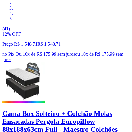
(41)
12% OFF
Preço R$ 1.548,71
R$
1.548
,
71
no Pix
Ou 10x de R$ 175,99 sem juros
ou
10
x de
R$ 175,99
sem
juros
Cama Box Solteiro + Colchão Molas
Ensacadas Pergola Europillow
88x188x63cm Full - Maestro Colchões