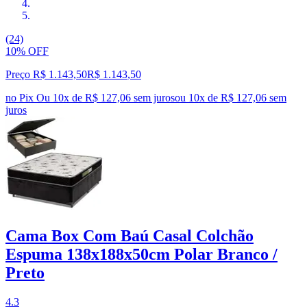
(24)
10% OFF
Preço R$ 1.143,50
R$
1.143
,
50
no Pix
Ou 10x de R$ 127,06 sem juros
ou
10
x de
R$ 127,06
sem
juros
Cama Box Com Baú Casal Colchão
Espuma 138x188x50cm Polar Branco /
Preto
4.3