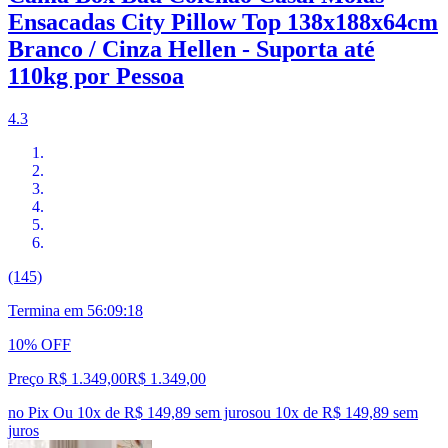
Ensacadas City Pillow Top 138x188x64cm
Branco / Cinza Hellen - Suporta até
110kg por Pessoa
4.3
(145)
Termina em
56:09:17
10% OFF
Preço R$ 1.349,00
R$
1.349
,
00
no Pix
Ou 10x de R$ 149,89 sem juros
ou
10
x de
R$ 149,89
sem
juros