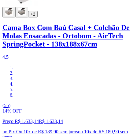
+2
Cama Box Com Baú Casal + Colchão De
Molas Ensacadas - Ortobom - AirTech
SpringPocket - 138x188x67cm
4.5
(55)
14% OFF
Preço R$ 1.633,14
R$
1.633
,
14
no Pix
Ou 10x de R$ 189,90 sem juros
ou
10
x de
R$ 189,90
sem