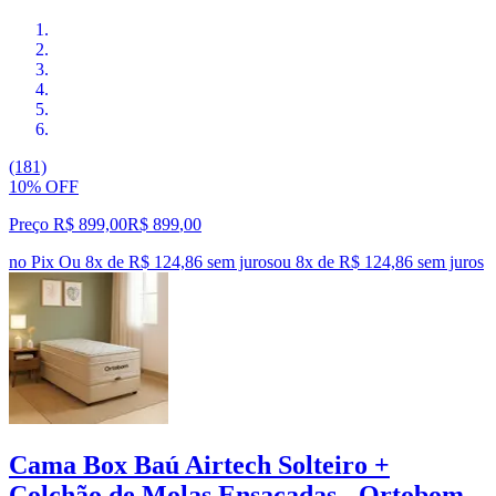
(181)
10% OFF
Preço R$ 899,00
R$
899
,
00
no Pix
Ou 8x de R$ 124,86 sem juros
ou
8
x de
R$ 124,86
sem juros
Cama Box Baú Airtech Solteiro +
Colchão de Molas Ensacadas - Ortobom -