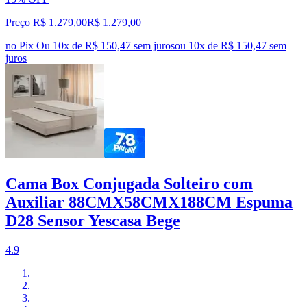
Preço R$ 1.279,00
R$
1.279
,
00
no Pix
Ou 10x de R$ 150,47 sem juros
ou
10
x de
R$ 150,47
sem
juros
Cama Box Conjugada Solteiro com
Auxiliar 88CMX58CMX188CM Espuma
D28 Sensor Yescasa Bege
4.9