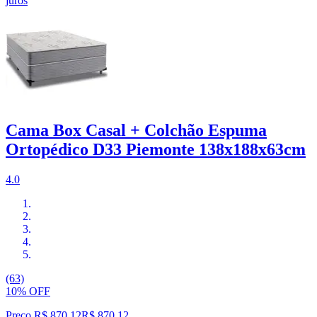
juros
Cama Box Casal + Colchão Espuma
Ortopédico D33 Piemonte 138x188x63cm
4.0
(63)
10% OFF
Preço R$ 870,12
R$
870
,
12