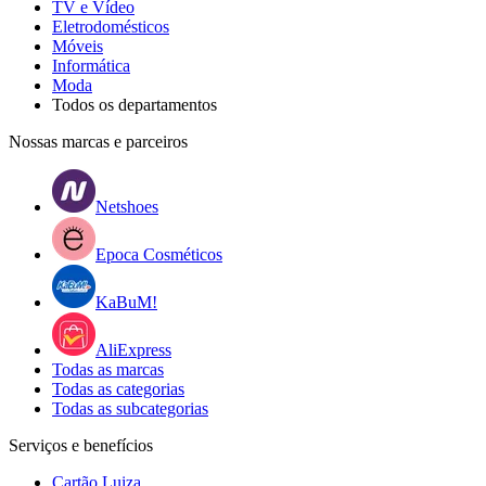
TV e Vídeo
Eletrodomésticos
Móveis
Informática
Moda
Todos os departamentos
Nossas marcas e parceiros
Netshoes
Epoca Cosméticos
KaBuM!
AliExpress
Todas as marcas
Todas as categorias
Todas as subcategorias
Serviços e benefícios
Cartão Luiza