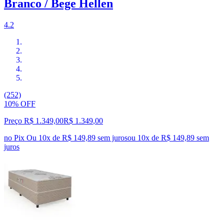
Branco / Bege Hellen
4.2
(252)
10% OFF
Preço R$ 1.349,00
R$
1.349
,
00
no Pix
Ou 10x de R$ 149,89 sem juros
ou
10
x de
R$ 149,89
sem
juros