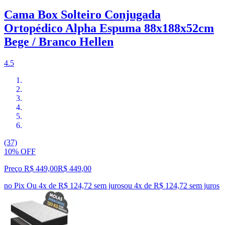
Cama Box Solteiro Conjugada
Ortopédico Alpha Espuma 88x188x52cm
Bege / Branco Hellen
4.5
(37)
10% OFF
Preço R$ 449,00
R$
449
,
00
no Pix
Ou 4x de R$ 124,72 sem juros
ou
4
x de
R$ 124,72
sem juros