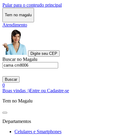
Pular para o conteudo principal
Tem no magalu
Atendimento
Digite seu CEP
Buscar no Magalu
Buscar
0
Boas vindas :)
Entre ou Cadastre-se
Tem no Magalu
Departamentos
Celulares e Smartphones