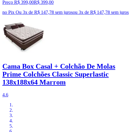
Preço R$ 399,00
R$
399
,
00
no Pix
Ou 3x de R$ 147,78 sem juros
ou
3
x de
R$ 147,78
sem juros
Cama Box Casal + Colchão De Molas
Prime Colchões Classic Superlastic
138x188x64 Marrom
4.6