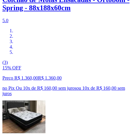
Spring - 88x188x60cm
5.0
(3)
15% OFF
Preço R$ 1.360,00
R$
1.360
,
00
no Pix
Ou 10x de R$ 160,00 sem juros
ou
10
x de
R$ 160,00
sem
juros