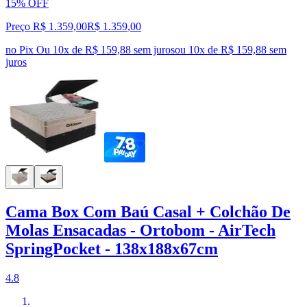
15% OFF
Preço R$ 1.359,00
R$
1.359
,
00
no Pix
Ou 10x de R$ 159,88 sem juros
ou
10
x de
R$ 159,88
sem
juros
Cama Box Com Baú Casal + Colchão De
Molas Ensacadas - Ortobom - AirTech
SpringPocket - 138x188x67cm
4.8