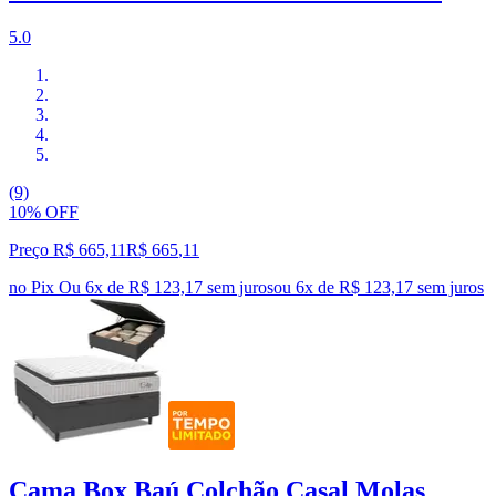
5.0
(9)
10% OFF
Preço R$ 665,11
R$
665
,
11
no Pix
Ou 6x de R$ 123,17 sem juros
ou
6
x de
R$ 123,17
sem juros
Cama Box Baú Colchão Casal Molas