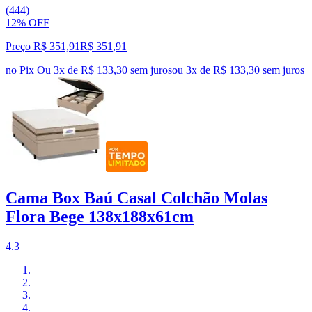
(444)
12% OFF
Preço R$ 351,91
R$
351
,
91
no Pix
Ou 3x de R$ 133,30 sem juros
ou
3
x de
R$ 133,30
sem juros
Cama Box Baú Casal Colchão Molas
Flora Bege 138x188x61cm
4.3