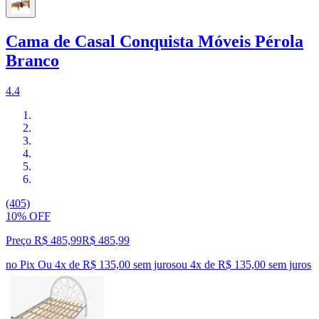
Cama de Casal Conquista Móveis Pérola
Branco
4.4
(405)
10% OFF
Preço R$ 485,99
R$
485
,
99
no Pix
Ou 4x de R$ 135,00 sem juros
ou
4
x de
R$ 135,00
sem juros