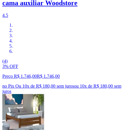
cama auxiliar Woodstore
4.5
(4)
3% OFF
Preço R$ 1.746,00
R$
1.746
,
00
no Pix
Ou 10x de R$ 180,00 sem juros
ou
10
x de
R$ 180,00
sem
juros