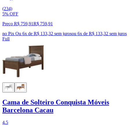
(234)
5% OFF
Preço R$ 759,91
R$
759
,
91
no Pix
Ou 6x de R$ 133,32 sem juros
ou
6
x de
R$ 133,32
sem juros
Full
Cama de Solteiro Conquista Móveis
Barcelona Cacau
4.5