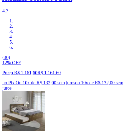
4.7
(30)
12% OFF
Preço R$ 1.161,60
R$
1.161
,
60
no Pix
Ou 10x de R$ 132,00 sem juros
ou
10
x de
R$ 132,00
sem
juros