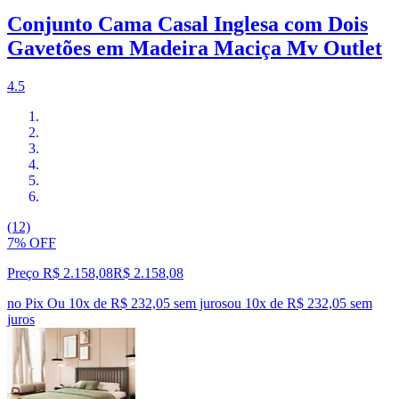
Conjunto Cama Casal Inglesa com Dois
Gavetões em Madeira Maciça Mv Outlet
4.5
(12)
7% OFF
Preço R$ 2.158,08
R$
2.158
,
08
no Pix
Ou 10x de R$ 232,05 sem juros
ou
10
x de
R$ 232,05
sem
juros