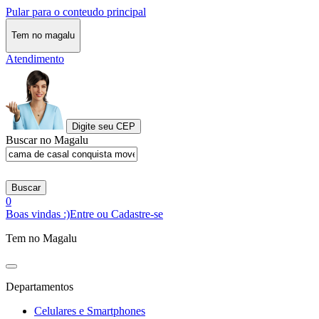
Pular para o conteudo principal
Tem no magalu
Atendimento
Digite seu CEP
Buscar no Magalu
Buscar
0
Boas vindas :)
Entre ou Cadastre-se
Tem no Magalu
Departamentos
Celulares e Smartphones