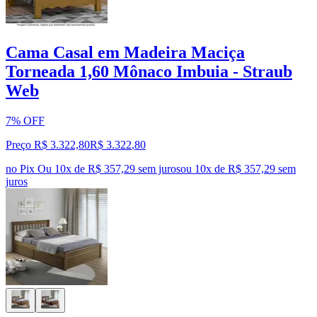
Cama Casal em Madeira Maciça
Torneada 1,60 Mônaco Imbuia - Straub
Web
7% OFF
Preço R$ 3.322,80
R$
3.322
,
80
no Pix
Ou 10x de R$ 357,29 sem juros
ou
10
x de
R$ 357,29
sem
juros