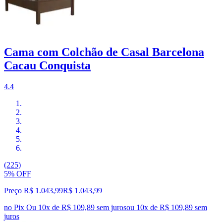
Cama com Colchão de Casal Barcelona
Cacau Conquista
4.4
(225)
5% OFF
Preço R$ 1.043,99
R$
1.043
,
99
no Pix
Ou 10x de R$ 109,89 sem juros
ou
10
x de
R$ 109,89
sem
juros