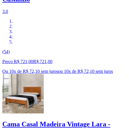
3.0
(54)
Preço R$ 721,00
R$
721
,
00
Ou 10x de R$ 72,10 sem juros
ou
10
x de
R$ 72,10
sem juros
Cama Casal Madeira Vintage Lara -