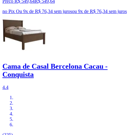
Preço R$ 549,64
R$
549
,
64
no Pix
Ou 9x de R$ 76,34 sem juros
ou
9
x de
R$ 76,34
sem juros
Cama de Casal Bercelona Cacau -
Conquista
4.4
(225)