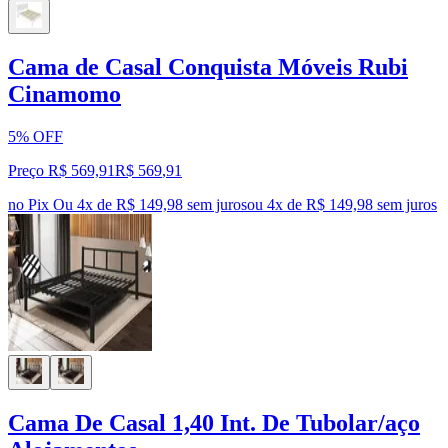
Cama de Casal Conquista Móveis Rubi
Cinamomo
5% OFF
Preço R$ 569,91
R$
569
,
91
no Pix
Ou 4x de R$ 149,98 sem juros
ou
4
x de
R$ 149,98
sem juros
Cama De Casal 1,40 Int. De Tubolar/aço