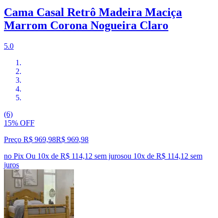
Cama Casal Retrô Madeira Maciça
Marrom Corona Nogueira Claro
5.0
(6)
15% OFF
Preço R$ 969,98
R$
969
,
98
no Pix
Ou 10x de R$ 114,12 sem juros
ou
10
x de
R$ 114,12
sem
juros