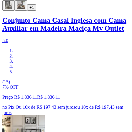
+1
Conjunto Cama Casal Inglesa com Cama
Auxiliar em Madeira Maciça Mv Outlet
5.0
(15)
7% OFF
Preço R$ 1.836,11
R$
1.836
,
11
no Pix
Ou 10x de R$ 197,43 sem juros
ou
10
x de
R$ 197,43
sem
juros