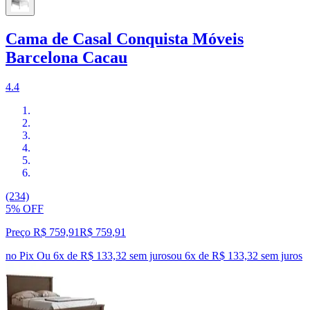
Cama de Casal Conquista Móveis
Barcelona Cacau
4.4
(234)
5% OFF
Preço R$ 759,91
R$
759
,
91
no Pix
Ou 6x de R$ 133,32 sem juros
ou
6
x de
R$ 133,32
sem juros