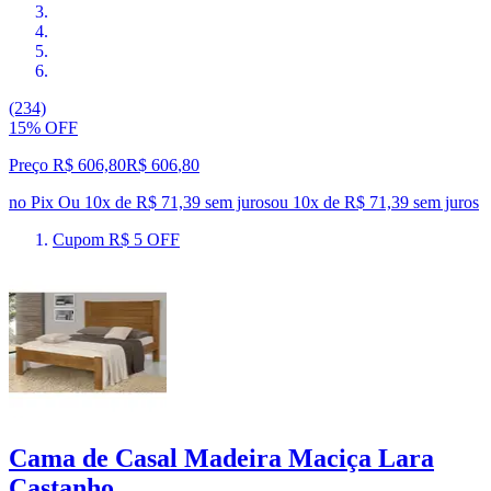
(234)
15% OFF
Preço R$ 606,80
R$
606
,
80
no Pix
Ou 10x de R$ 71,39 sem juros
ou
10
x de
R$ 71,39
sem juros
Cupom R$ 5 OFF
Cama de Casal Madeira Maciça Lara
Castanho