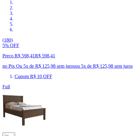
(180)
5% OFF
Preço R$ 598,41
R$
598
,
41
no Pix
Ou 5x de R$ 125,98 sem juros
ou
5
x de
R$ 125,98
sem juros
Cupom R$ 10 OFF
Full