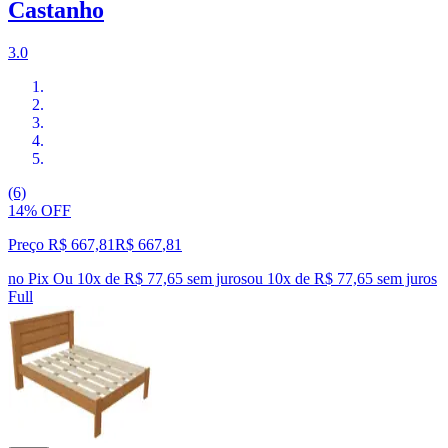
Castanho
3.0
(6)
14% OFF
Preço R$ 667,81
R$
667
,
81
no Pix
Ou 10x de R$ 77,65 sem juros
ou
10
x de
R$ 77,65
sem juros
Full