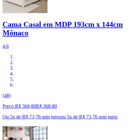
Cama Casal em MDP 193cm x 144cm
Mônaco
4.6
(48)
Preço R$ 368,80
R$
368
,
80
Ou 5x de R$ 73,76 sem juros
ou
5
x de
R$ 73,76
sem juros