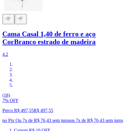
Cama Casal 1,40 de ferro e aço
CorBranco estrado de madeira
4.2
(18)
7% OFF
Preço R$ 497,55
R$
497
,
55
no Pix
Ou 7x de R$ 76,43 sem juros
ou
7
x de
R$ 76,43
sem juros
Cupom R$ 10 OFF