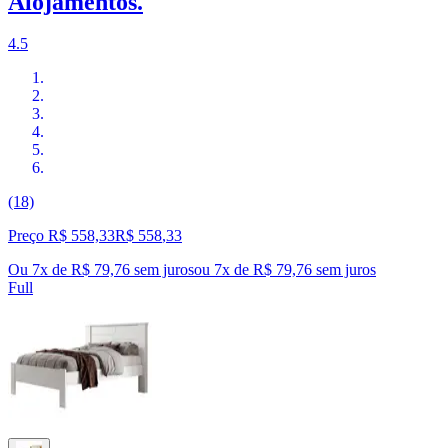
Alojamentos.
4.5
(18)
Preço R$ 558,33
R$
558
,
33
Ou 7x de R$ 79,76 sem juros
ou
7
x de
R$ 79,76
sem juros
Full