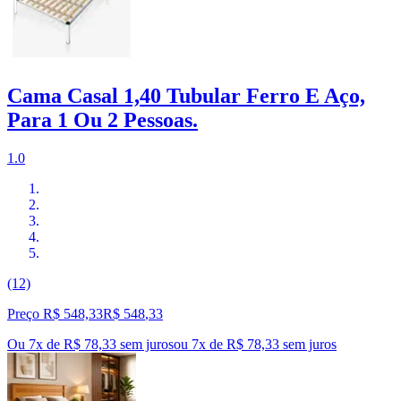
Cama Casal 1,40 Tubular Ferro E Aço,
Para 1 Ou 2 Pessoas.
1.0
(12)
Preço R$ 548,33
R$
548
,
33
Ou 7x de R$ 78,33 sem juros
ou
7
x de
R$ 78,33
sem juros