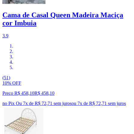
Cama de Casal Queen Madeira Maciça
cor Imbuia
3.9
(51)
10% OFF
Preço R$ 458,10
R$
458
,
10
no Pix
Ou 7x de R$ 72,71 sem juros
ou
7
x de
R$ 72,71
sem juros