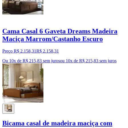
Cama Casal 6 Gaveta Dreams Madeira
Maciça Marrom/Castanho Escuro
Preço R$ 2.158,31
R$
2.158
,
31
Ou 10x de R$ 215,83 sem juros
ou
10
x de
R$ 215,83
sem juros
Bicama casal de madeira maciça com