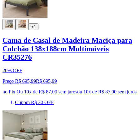
+1
Cama de Casal de Madeira Maciça para
Colchão 138x188cm Multimóveis
CR35276
20% OFF
Preço R$ 695,99
R$
695
,
99
no Pix
Ou 10x de R$ 87,00 sem juros
ou
10
x de
R$ 87,00
sem juros
Cupom R$ 30 OFF