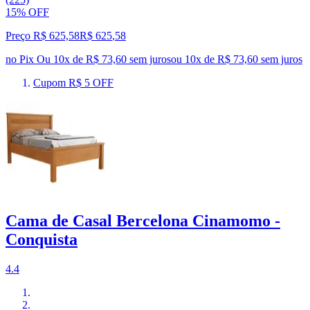
15% OFF
Preço R$ 625,58
R$
625
,
58
no Pix
Ou 10x de R$ 73,60 sem juros
ou
10
x de
R$ 73,60
sem juros
Cupom R$ 5 OFF
Cama de Casal Bercelona Cinamomo -
Conquista
4.4