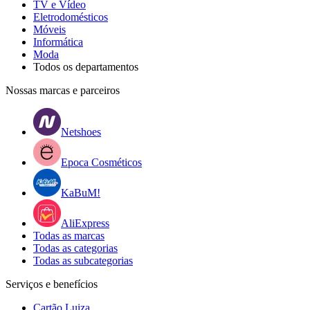
TV e Vídeo
Eletrodomésticos
Móveis
Informática
Moda
Todos os departamentos
Nossas marcas e parceiros
Netshoes
Epoca Cosméticos
KaBuM!
AliExpress
Todas as marcas
Todas as categorias
Todas as subcategorias
Serviços e benefícios
Cartão Luiza