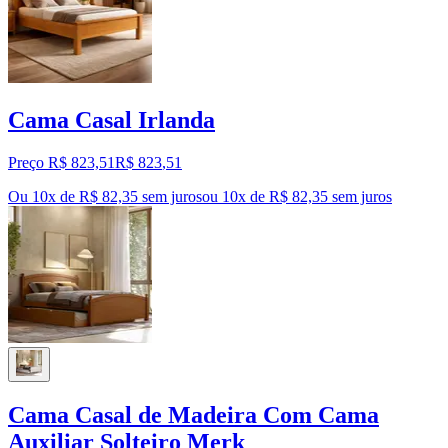
Cama Casal Irlanda
Preço R$ 823,51
R$
823
,
51
Ou 10x de R$ 82,35 sem juros
ou
10
x de
R$ 82,35
sem juros
Cama Casal de Madeira Com Cama
Auxiliar Solteiro Merk