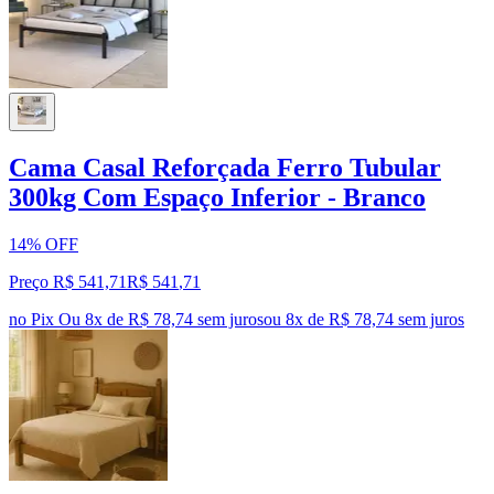
Cama Casal Reforçada Ferro Tubular
300kg Com Espaço Inferior - Branco
14% OFF
Preço R$ 541,71
R$
541
,
71
no Pix
Ou 8x de R$ 78,74 sem juros
ou
8
x de
R$ 78,74
sem juros