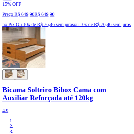
15% OFF
Preço R$ 649,90
R$
649
,
90
no Pix
Ou 10x de R$ 76,46 sem juros
ou
10
x de
R$ 76,46
sem juros
Bicama Solteiro Bibox Cama com
Auxiliar Reforçada até 120kg
4.9