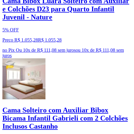
Cama Bibox Luara Solteiro com Auxiliar
e Colchões D23 para Quarto Infantil
Juvenil - Nature
5% OFF
Preço R$ 1.055,28
R$
1.055
,
28
no Pix
Ou 10x de R$ 111,08 sem juros
ou
10
x de
R$ 111,08
sem
juros
Cama Solteiro com Auxiliar Bibox
Bicama Infantil Gabrieli com 2 Colchões
Inclusos Castanho