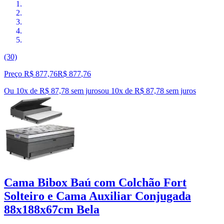
(30)
Preço R$ 877,76
R$
877
,
76
Ou 10x de R$ 87,78 sem juros
ou
10
x de
R$ 87,78
sem juros
Cama Bibox Baú com Colchão Fort
Solteiro e Cama Auxiliar Conjugada
88x188x67cm Bela