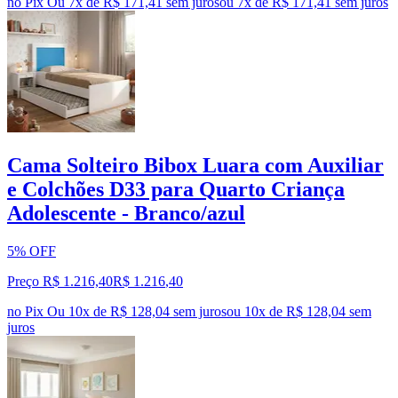
no Pix
Ou 7x de R$ 171,41 sem juros
ou
7
x de
R$ 171,41
sem juros
Cama Solteiro Bibox Luara com Auxiliar
e Colchões D33 para Quarto Criança
Adolescente - Branco/azul
5% OFF
Preço R$ 1.216,40
R$
1.216
,
40
no Pix
Ou 10x de R$ 128,04 sem juros
ou
10
x de
R$ 128,04
sem
juros