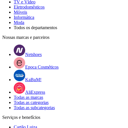
TV e Vídeo
Eletrodomésticos
Móveis
Informática
Moda
Todos os departamentos
Nossas marcas e parceiros
Netshoes
Epoca Cosméticos
KaBuM!
AliExpress
Todas as marcas
Todas as categorias
Todas as subcategorias
Serviços e benefícios
Cartão Luiza