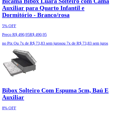
Bicama Bibox Luara Solteiro com Cama
Auxiliar para Quarto Infantil e
Dormitório - Branco/rosa
5% OFF
Preço R$ 490,95
R$
490
,
95
no Pix
Ou 7x de R$ 73,83 sem juros
ou
7
x de
R$ 73,83
sem juros
Bibox Solteiro Com Espuma 5cm, Baú E
Auxiliar
8% OFF