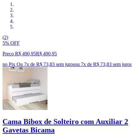
(2)
5% OFF
Preço R$ 490,95
R$
490
,
95
no Pix
Ou 7x de R$ 73,83 sem juros
ou
7
x de
R$ 73,83
sem juros
Cama Bibox de Solteiro com Auxiliar 2
Gavetas Bicama