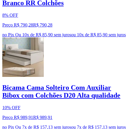
Branco RR Colchões
8% OFF
Preço R$ 790,28
R$
790
,
28
no Pix
Ou 10x de R$ 85,90 sem juros
ou
10
x de
R$ 85,90
sem juros
Bicama Cama Solteiro Com Auxiliar
Bibox com Colchões D20 Alta qualidade
10% OFF
Preço R$ 989,91
R$
989
,
91
no Pix
Ou 7x de R$ 157,13 sem juros
ou
7
x de
R$ 157,13
sem juros