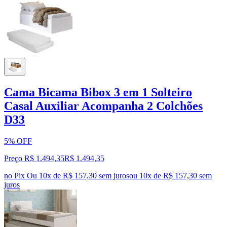
Cama Bicama Bibox 3 em 1 Solteiro
Casal Auxiliar Acompanha 2 Colchões
D33
5% OFF
Preço R$ 1.494,35
R$
1.494
,
35
no Pix
Ou 10x de R$ 157,30 sem juros
ou
10
x de
R$ 157,30
sem
juros