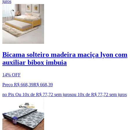
juros
Bicama solteiro madeira maciça lyon com
auxiliar bibox imbuia
14% OFF
Preço R$ 668,39
R$
668
,
39
no Pix
Ou 10x de R$ 77,72 sem juros
ou
10
x de
R$ 77,72
sem juros