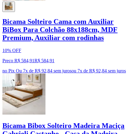
Bicama Solteiro Cama com Auxiliar
BiBox Para Colchão 88x188cm, MDF
Premium, Auxiliar com rodinhas
10% OFF
Preço R$ 584,91
R$
584
,
91
no Pix
Ou 7x de R$ 92,84 sem juros
ou
7
x de
R$ 92,84
sem juros
Bicama Bibox Solteiro Madeira Maciça
Gabrieli Castanho - Casa da Madeira