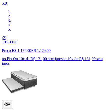
5.0
(2)
10% OFF
Preço R$ 1.179,00
R$
1.179
,
00
no Pix
Ou 10x de R$ 131,00 sem juros
ou
10
x de
R$ 131,00
sem
juros