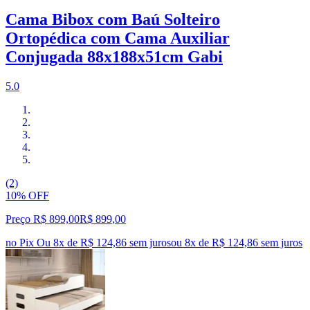
Cama Bibox com Baú Solteiro
Ortopédica com Cama Auxiliar
Conjugada 88x188x51cm Gabi
5.0
(2)
10% OFF
Preço R$ 899,00
R$
899
,
00
no Pix
Ou 8x de R$ 124,86 sem juros
ou
8
x de
R$ 124,86
sem juros