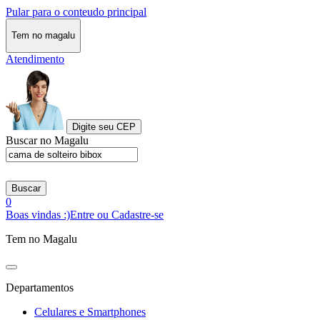
Pular para o conteudo principal
Tem no magalu
Atendimento
Digite seu CEP
Buscar no Magalu
Buscar
0
Boas vindas :)
Entre ou Cadastre-se
Tem no Magalu
Departamentos
Celulares e Smartphones