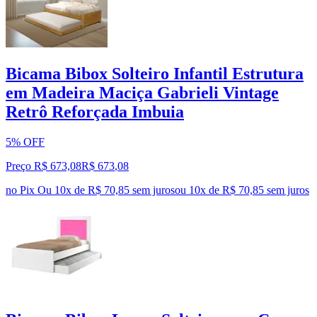
Bicama Bibox Solteiro Infantil Estrutura
em Madeira Maciça Gabrieli Vintage
Retrô Reforçada Imbuia
5% OFF
Preço R$ 673,08
R$
673
,
08
no Pix
Ou 10x de R$ 70,85 sem juros
ou
10
x de
R$ 70,85
sem juros