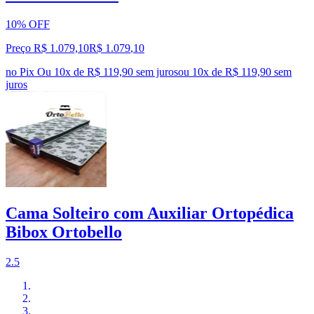
10% OFF
Preço R$ 1.079,10
R$
1.079
,
10
no Pix
Ou 10x de R$ 119,90 sem juros
ou
10
x de
R$ 119,90
sem
juros
Cama Solteiro com Auxiliar Ortopédica
Bibox Ortobello
2.5