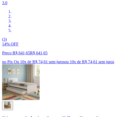
3.0
(3)
14% OFF
Preço R$ 641,65
R$
641
,
65
no Pix
Ou 10x de R$ 74,61 sem juros
ou
10
x de
R$ 74,61
sem juros