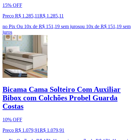
15% OFF
Preço R$ 1.285,11
R$
1.285
,
11
no Pix
Ou 10x de R$ 151,19 sem juros
ou
10
x de
R$ 151,19
sem
juros
Bicama Cama Solteiro Com Auxiliar
Bibox com Colchões Probel Guarda
Costas
10% OFF
Preço R$ 1.079,91
R$
1.079
,
91