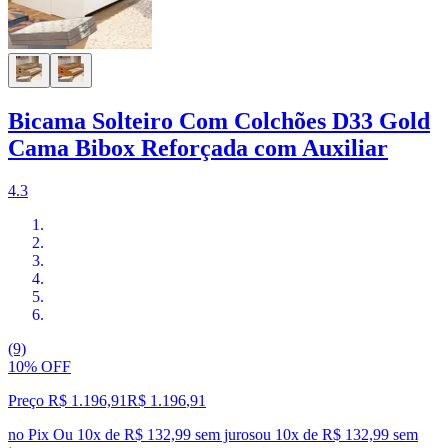
Bicama Solteiro Com Colchões D33 Gold
Cama Bibox Reforçada com Auxiliar
4.3
(9)
10% OFF
Preço R$ 1.196,91
R$
1.196
,
91
no Pix
Ou 10x de R$ 132,99 sem juros
ou
10
x de
R$ 132,99
sem