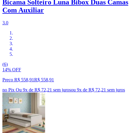
Bicama Solteiro Luna Bibox Duas Camas
Com Auxiliar
3.0
(6)
14% OFF
Preço R$ 558,91
R$
558
,
91
no Pix
Ou 9x de R$ 72,21 sem juros
ou
9
x de
R$ 72,21
sem juros