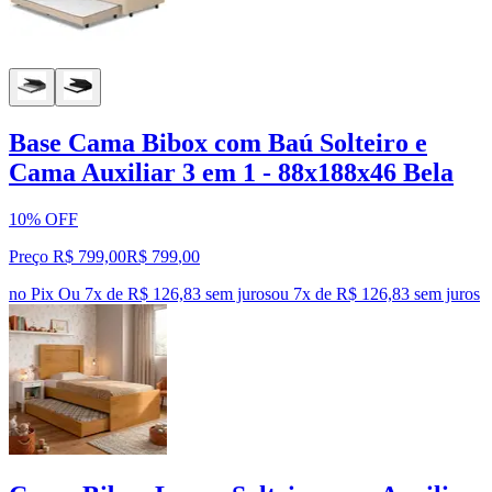
Base Cama Bibox com Baú Solteiro e
Cama Auxiliar 3 em 1 - 88x188x46 Bela
10% OFF
Preço R$ 799,00
R$
799
,
00
no Pix
Ou 7x de R$ 126,83 sem juros
ou
7
x de
R$ 126,83
sem juros