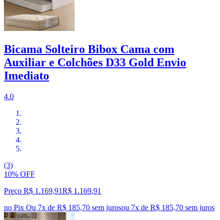
Bicama Solteiro Bibox Cama com
Auxiliar e Colchões D33 Gold Envio
Imediato
4.0
(3)
10% OFF
Preço R$ 1.169,91
R$
1.169
,
91
no Pix
Ou 7x de R$ 185,70 sem juros
ou
7
x de
R$ 185,70
sem juros