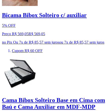
Bicama Bibox Solteiro c/ auxiliar
5% OFF
Preço R$ 569,05
R$
569
,
05
no Pix
Ou 7x de R$ 85,57 sem juros
ou
7
x de
R$ 85,57
sem juros
Cupom R$ 60 OFF
Cama Bibox Solteiro Base em Cima com
Baú e Cama Auxiliar em MDF-MDP