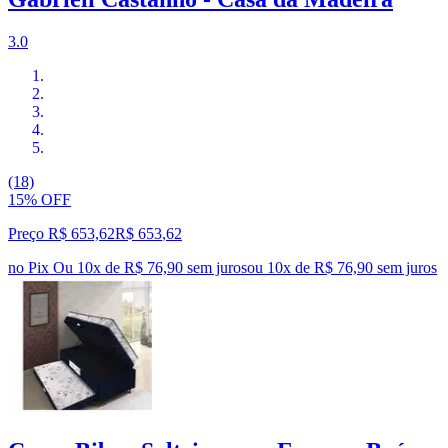
3.0
(18)
15% OFF
Preço R$ 653,62
R$
653
,
62
no Pix
Ou 10x de R$ 76,90 sem juros
ou
10
x de
R$ 76,90
sem juros