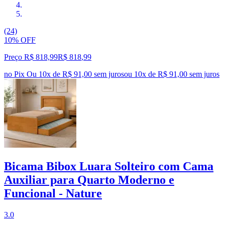
(24)
10% OFF
Preço R$ 818,99
R$
818
,
99
no Pix
Ou 10x de R$ 91,00 sem juros
ou
10
x de
R$ 91,00
sem juros
Bicama Bibox Luara Solteiro com Cama
Auxiliar para Quarto Moderno e
Funcional - Nature
3.0