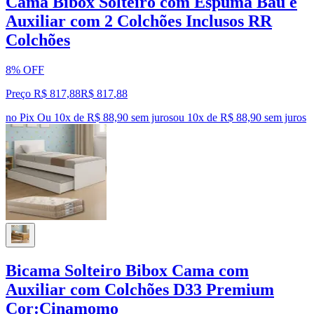
Cama Bibox Solteiro com Espuma Baú e
Auxiliar com 2 Colchões Inclusos RR
Colchões
8% OFF
Preço R$ 817,88
R$
817
,
88
no Pix
Ou 10x de R$ 88,90 sem juros
ou
10
x de
R$ 88,90
sem juros
Bicama Solteiro Bibox Cama com
Auxiliar com Colchões D33 Premium
Cor:Cinamomo