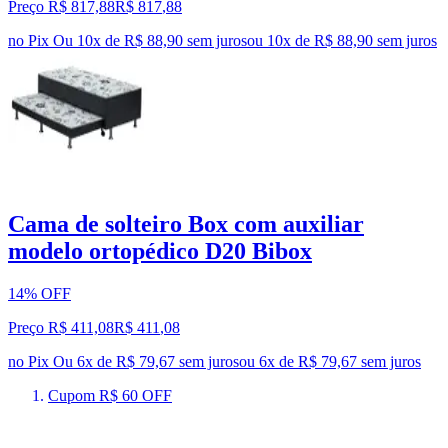
Preço R$ 817,88
R$
817
,
88
no Pix
Ou 10x de R$ 88,90 sem juros
ou
10
x de
R$ 88,90
sem juros
Cama de solteiro Box com auxiliar
modelo ortopédico D20 Bibox
14% OFF
Preço R$ 411,08
R$
411
,
08
no Pix
Ou 6x de R$ 79,67 sem juros
ou
6
x de
R$ 79,67
sem juros
Cupom R$ 60 OFF