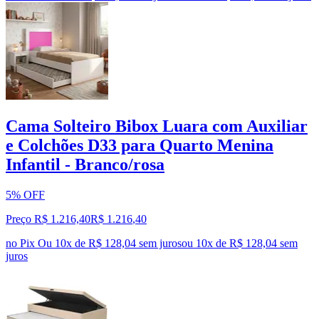
Cama Solteiro Bibox Luara com Auxiliar
e Colchões D33 para Quarto Menina
Infantil - Branco/rosa
5% OFF
Preço R$ 1.216,40
R$
1.216
,
40
no Pix
Ou 10x de R$ 128,04 sem juros
ou
10
x de
R$ 128,04
sem
juros