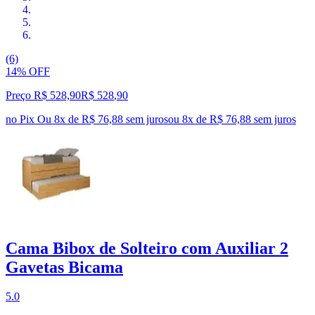
(6)
14% OFF
Preço R$ 528,90
R$
528
,
90
no Pix
Ou 8x de R$ 76,88 sem juros
ou
8
x de
R$ 76,88
sem juros
Cama Bibox de Solteiro com Auxiliar 2
Gavetas Bicama
5.0