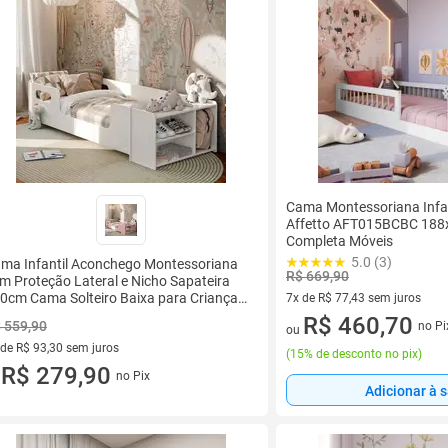
Cama Montessoriana Infant
Affetto AFT015BCBC 188
Completa Móveis
5.0 (3)
ma Infantil Aconchego Montessoriana
R$ 669,90
m Proteção Lateral e Nicho Sapateira
0cm Cama Solteiro Baixa para Criança
7x de R$ 77,43 sem juros
arto Infantil com Prateleiras
7 vez de R$ 77,43 sem juros
R$ 460,70
 559,90
no Pi
ou
 de R$ 93,30 sem juros
(
15% de desconto no pix
)
ez de R$ 93,30 sem juros
R$ 279,90
no Pix
u
Adicionar à 