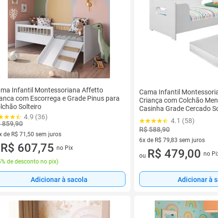
ma Infantil Montessoriana Affetto
Cama Infantil Montessori
anca com Escorrega e Grade Pinus para
Criança com Colchão Men
lchão Solteiro
Casinha Grade Cercado So
4.9 (36)
Caminha Boneca Cabana R
4.1 (58)
 859,90
R$ 588,90
x de R$ 71,50 sem juros
6x de R$ 79,83 sem juros
vez de R$ 71,50 sem juros
R$ 607,75
no Pix
u
6 vez de R$ 79,83 sem juros
R$ 479,00
no Pi
ou
% de desconto no pix
)
Adicionar à sacola
Adicionar à 