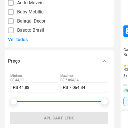
Art In Móveis
Baby Mobília
Balaqui Decor
Basoto Brasil
Ver todos
Ca
Br
Preço
R$
Mínimo:
Máximo:
8x
R$ 44,99
R$ 7.054,84
8 v
o
APLICAR FILTRO