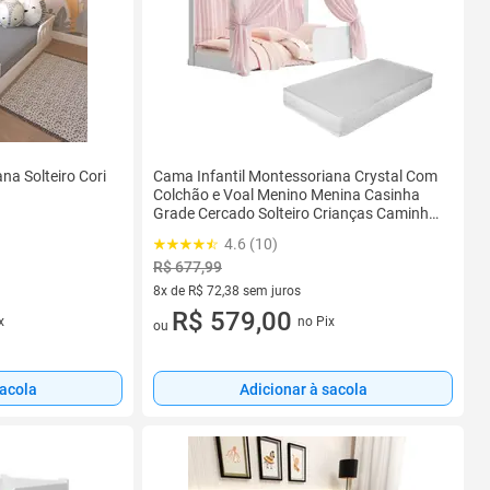
na Solteiro Cori
Cama Infantil Montessoriana Crystal Com
Colchão e Voal Menino Menina Casinha
Grade Cercado Solteiro Crianças Caminha
Boneca Cabana Resistente Bebê
4.6 (10)
R$ 677,99
8x de R$ 72,38 sem juros
8 vez de R$ 72,38 sem juros
R$ 579,00
x
no Pix
ou
sacola
Adicionar à sacola