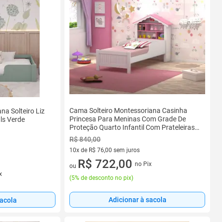
Cama Solteiro Montessoriana Casinha
na Solteiro Liz
Princesa Para Meninas Com Grade De
ls Verde
Proteção Quarto Infantil Com Prateleiras
Cor Branco/rosa
R$ 840,00
10x de R$ 76,00 sem juros
10 vez de R$ 76,00 sem juros
R$ 722,00
no Pix
ou
x
(
5% de desconto no pix
)
Adicionar à sacola
sacola