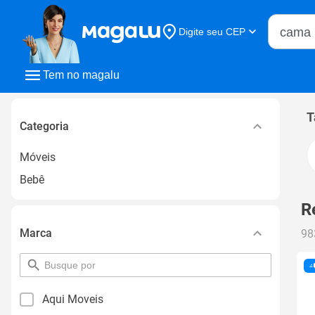
Buscar n
Digite seu CEP
Buscar
Tem no magalu
T
Categoria
Móveis
Bebê
R
Marca
98
pesquisar
por
filtro
Aqui Moveis