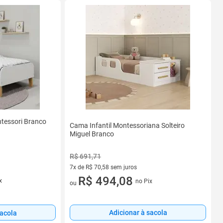
ntessori Branco
Cama Infantil Montessoriana Solteiro
Miguel Branco
R$ 691,71
7x de R$ 70,58 sem juros
7 vez de R$ 70,58 sem juros
R$ 494,08
x
no Pix
ou
Adicionar à sacola
sacola