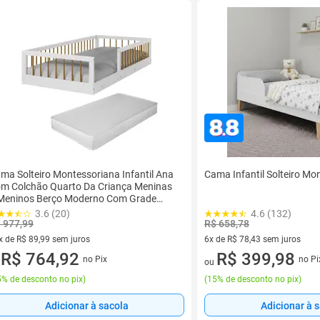
ma Solteiro Montessoriana Infantil Ana
Cama Infantil Solteiro Mo
m Colchão Quarto Da Criança Meninas
Meninos Berço Moderno Com Grade
teral
3.6 (20)
4.6 (132)
 977,99
R$ 658,78
x de R$ 89,99 sem juros
6x de R$ 78,43 sem juros
vez de R$ 89,99 sem juros
R$ 764,92
6 vez de R$ 78,43 sem juros
R$ 399,98
no Pix
no Pi
u
ou
% de desconto no pix
)
(
15% de desconto no pix
)
Adicionar à sacola
Adicionar à 