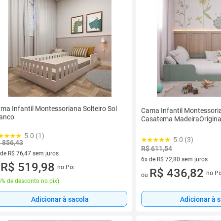
ma Infantil Montessoriana Solteiro Sol
Cama Infantil Montessoria
anco
Casatema MadeiraOrigina
5.0 (1)
5.0 (3)
 856,43
R$ 611,54
 de R$ 76,47 sem juros
6x de R$ 72,80 sem juros
ez de R$ 76,47 sem juros
R$ 519,98
no Pix
u
6 vez de R$ 72,80 sem juros
R$ 436,82
no Pi
ou
% de desconto no pix
)
Adicionar à sacola
Adicionar à 