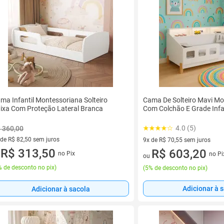
Cama De Solteiro Mavi Mo
ma Infantil Montessoriana Solteiro
Com Colchão E Grade Infa
ixa Com Proteção Lateral Branca
4.0 (5)
 360,00
 de R$ 82,50 sem juros
9x de R$ 70,55 sem juros
ez de R$ 82,50 sem juros
R$ 313,50
9 vez de R$ 70,55 sem juros
R$ 603,20
no Pix
no Pi
u
ou
 de desconto no pix
)
(
5% de desconto no pix
)
Adicionar à 
Adicionar à sacola