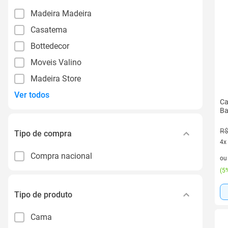
Madeira Madeira
Casatema
Bottedecor
Moveis Valino
Madeira Store
Ver todos
Ca
Ba
R$
Tipo de compra
4x
4 v
Compra nacional
o
(
5%
Tipo de produto
Cama