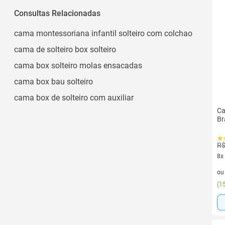
Moderno
Consultas Relacionadas
Areia
Ver todos
cama montessoriana infantil solteiro com colchao
cama de solteiro box solteiro
cama box solteiro molas ensacadas
cama box bau solteiro
cama box de solteiro com auxiliar
Ca
Br
R$
8x
8 v
o
(
15