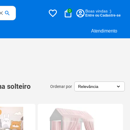
0
Boas vindas :)
Entre ou Cadastre-se
Atendimento
a solteiro
Ordenar por