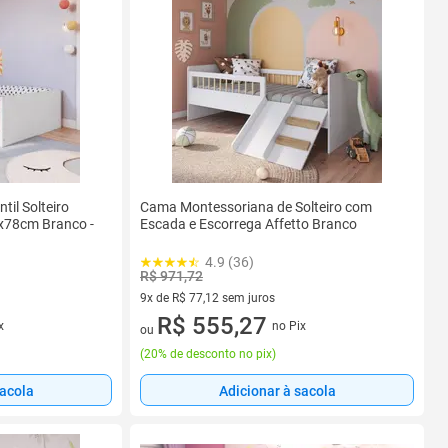
il Solteiro
Cama Montessoriana de Solteiro com
x78cm Branco -
Escada e Escorrega Affetto Branco
4.9 (36)
R$ 971,72
9x de R$ 77,12 sem juros
9 vez de R$ 77,12 sem juros
R$ 555,27
x
no Pix
ou
(
20% de desconto no pix
)
sacola
Adicionar à sacola