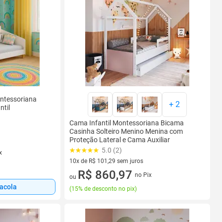
ntessoriana
+
2
ntil
Cama Infantil Montessoriana Bicama
Casinha Solteiro Menino Menina com
Proteção Lateral e Cama Auxiliar
5.0 (2)
x
10x de R$ 101,29 sem juros
10 vez de R$ 101,29 sem juros
R$ 860,97
no Pix
ou
sacola
(
15% de desconto no pix
)