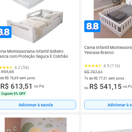
Cama Infantil Montessoria
ma Montessoriana Infantil Solteiro
Yescasa Branco
anca com Proteção Segura E Colchão
4.5 (116)
4.2 (54)
 954,65
R$ 757,61
 de R$ 76,69 sem juros
7x de R$ 77,31 sem juros
ez de R$ 76,69 sem juros
R$ 613,51
7 vez de R$ 77,31 sem juros
R$ 541,15
no Pix
no Pi
u
ou
Cupom
5% OFF
Adicionar à sacola
Adicionar à 