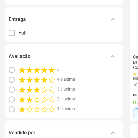
Entrega
Full
Avaliação
Ca
Br
Co
5
R$
4 e acima
10
3 e acima
10 
o
2 e acima
(
15
1 e acima
Vendido por