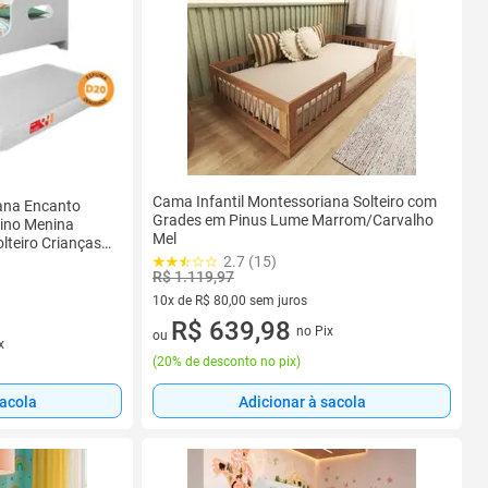
Cama Infantil Montessoriana Solteiro com
ana Encanto
Grades em Pinus Lume Marrom/Carvalho
ino Menina
Mel
lteiro Crianças
esistente Bebê
2.7 (15)
R$ 1.119,97
10x de R$ 80,00 sem juros
10 vez de R$ 80,00 sem juros
R$ 639,98
no Pix
ou
x
(
20% de desconto no pix
)
sacola
Adicionar à sacola