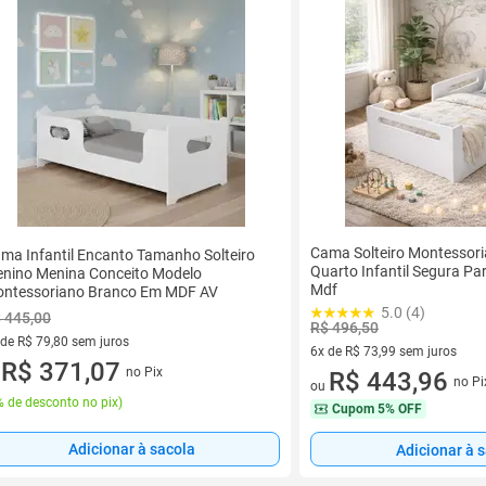
Cama Solteiro Montessori
ma Infantil Encanto Tamanho Solteiro
Quarto Infantil Segura Pa
nino Menina Conceito Modelo
Mdf
ntessoriano Branco Em MDF AV
5.0 (4)
 445,00
R$ 496,50
 de R$ 79,80 sem juros
6x de R$ 73,99 sem juros
ez de R$ 79,80 sem juros
R$ 371,07
no Pix
6 vez de R$ 73,99 sem juros
R$ 443,96
u
no Pi
ou
 de desconto no pix
)
Cupom
5% OFF
Adicionar à sacola
Adicionar à 