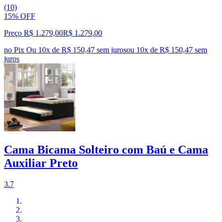
(10)
15% OFF
Preço R$ 1.279,00
R$
1.279
,
00
no Pix
Ou 10x de R$ 150,47 sem juros
ou
10
x de
R$ 150,47
sem
juros
Cama Bicama Solteiro com Baú e Cama
Auxiliar Preto
3.7