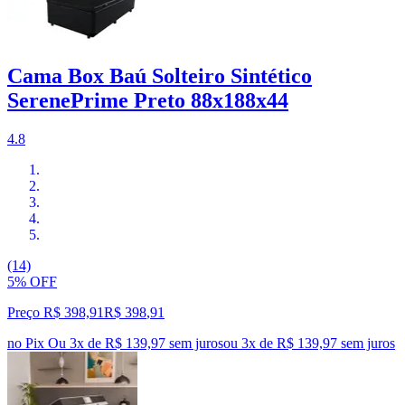
Cama Box Baú Solteiro Sintético
SerenePrime Preto 88x188x44
4.8
(14)
5% OFF
Preço R$ 398,91
R$
398
,
91
no Pix
Ou 3x de R$ 139,97 sem juros
ou
3
x de
R$ 139,97
sem juros