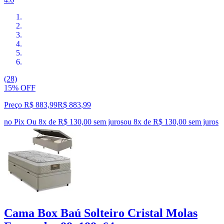
(28)
15% OFF
Preço R$ 883,99
R$
883
,
99
no Pix
Ou 8x de R$ 130,00 sem juros
ou
8
x de
R$ 130,00
sem juros
Cama Box Baú Solteiro Cristal Molas