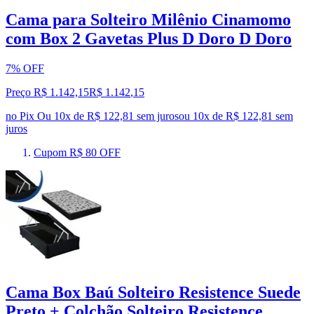
Cama para Solteiro Milênio Cinamomo
com Box 2 Gavetas Plus D Doro D Doro
7% OFF
Preço R$ 1.142,15
R$
1.142
,
15
no Pix
Ou 10x de R$ 122,81 sem juros
ou
10
x de
R$ 122,81
sem
juros
Cupom R$ 80 OFF
Cama Box Baú Solteiro Resistence Suede
Preto + Colchão Solteiro Resistence