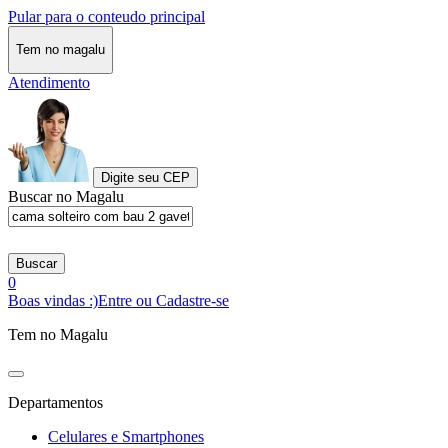
Pular para o conteudo principal
Tem no magalu
Atendimento
Digite seu CEP
Buscar no Magalu
Buscar
0
Boas vindas :)
Entre ou Cadastre-se
Tem no Magalu
Departamentos
Celulares e Smartphones