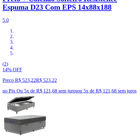
Espuma D23 Com EPS 14x88x188
5.0
(2)
14% OFF
Preço R$ 523,22
R$
523
,
22
no Pix
Ou 5x de R$ 121,68 sem juros
ou
5
x de
R$ 121,68
sem juros