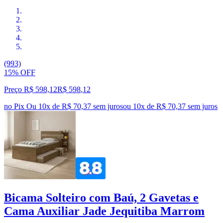
(993)
15% OFF
Preço R$ 598,12
R$
598
,
12
no Pix
Ou 10x de R$ 70,37 sem juros
ou
10
x de
R$ 70,37
sem juros
Bicama Solteiro com Baú, 2 Gavetas e
Cama Auxiliar Jade Jequitiba Marrom