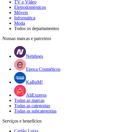
TV e Vídeo
Eletrodomésticos
Móveis
Informática
Moda
Todos os departamentos
Nossas marcas e parceiros
Netshoes
Epoca Cosméticos
KaBuM!
AliExpress
Todas as marcas
Todas as categorias
Todas as subcategorias
Serviços e benefícios
Cartão Luiza