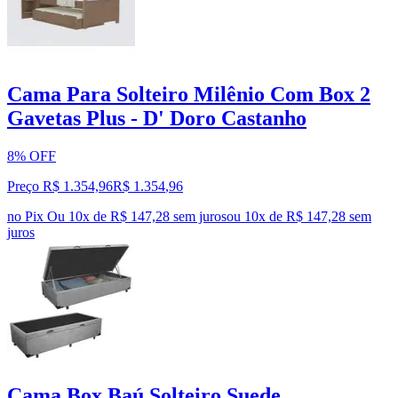
Cama Para Solteiro Milênio Com Box 2
Gavetas Plus - D' Doro Castanho
8% OFF
Preço R$ 1.354,96
R$
1.354
,
96
no Pix
Ou 10x de R$ 147,28 sem juros
ou
10
x de
R$ 147,28
sem
juros
Cama Box Baú Solteiro Suede