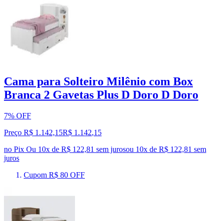
Cama para Solteiro Milênio com Box
Branca 2 Gavetas Plus D Doro D Doro
7% OFF
Preço R$ 1.142,15
R$
1.142
,
15
no Pix
Ou 10x de R$ 122,81 sem juros
ou
10
x de
R$ 122,81
sem
juros
Cupom R$ 80 OFF