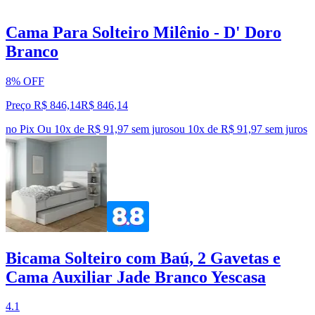
Cama Para Solteiro Milênio - D' Doro
Branco
8% OFF
Preço R$ 846,14
R$
846
,
14
no Pix
Ou 10x de R$ 91,97 sem juros
ou
10
x de
R$ 91,97
sem juros
Bicama Solteiro com Baú, 2 Gavetas e
Cama Auxiliar Jade Branco Yescasa
4.1