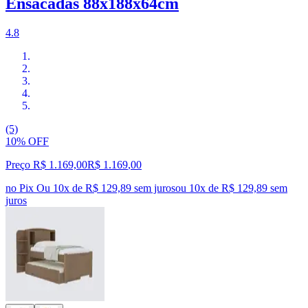
Ensacadas 88x188x64cm
4.8
(5)
10% OFF
Preço R$ 1.169,00
R$
1.169
,
00
no Pix
Ou 10x de R$ 129,89 sem juros
ou
10
x de
R$ 129,89
sem
juros