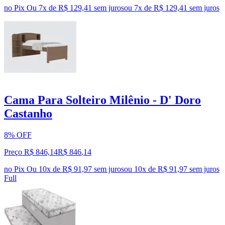
no Pix
Ou 7x de R$ 129,41 sem juros
ou
7
x de
R$ 129,41
sem juros
Cama Para Solteiro Milênio - D' Doro
Castanho
8% OFF
Preço R$ 846,14
R$
846
,
14
no Pix
Ou 10x de R$ 91,97 sem juros
ou
10
x de
R$ 91,97
sem juros
Full