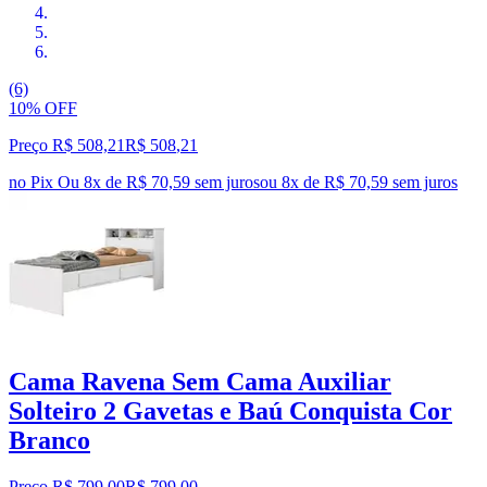
(6)
10% OFF
Preço R$ 508,21
R$
508
,
21
no Pix
Ou 8x de R$ 70,59 sem juros
ou
8
x de
R$ 70,59
sem juros
Cama Ravena Sem Cama Auxiliar
Solteiro 2 Gavetas e Baú Conquista Cor
Branco
Preço R$ 799,00
R$
799
,
00