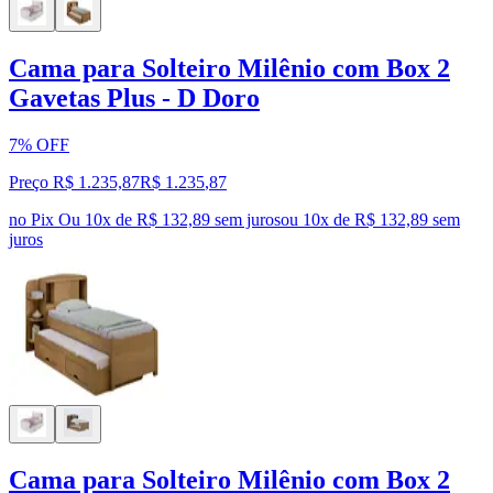
Cama para Solteiro Milênio com Box 2
Gavetas Plus - D Doro
7% OFF
Preço R$ 1.235,87
R$
1.235
,
87
no Pix
Ou 10x de R$ 132,89 sem juros
ou
10
x de
R$ 132,89
sem
juros
Cama para Solteiro Milênio com Box 2