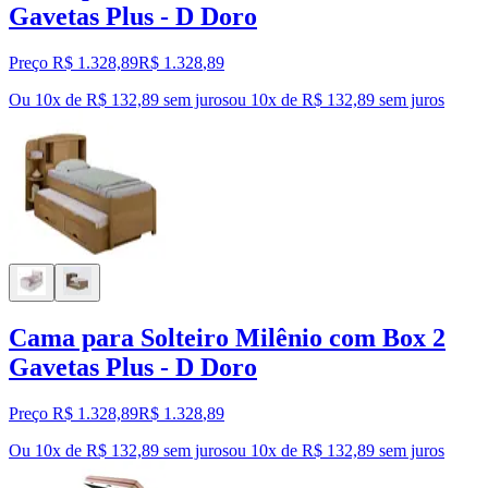
Gavetas Plus - D Doro
Preço R$ 1.328,89
R$
1.328
,
89
Ou 10x de R$ 132,89 sem juros
ou
10
x de
R$ 132,89
sem juros
Cama para Solteiro Milênio com Box 2
Gavetas Plus - D Doro
Preço R$ 1.328,89
R$
1.328
,
89
Ou 10x de R$ 132,89 sem juros
ou
10
x de
R$ 132,89
sem juros