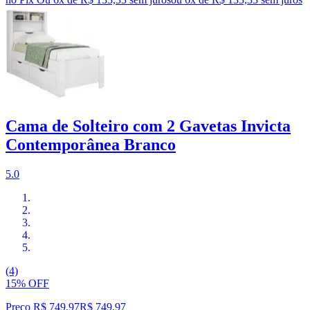
Cama de Solteiro com 2 Gavetas Invicta
Contemporânea Branco
5.0
(4)
15% OFF
Preço R$ 749,97
R$
749
,
97