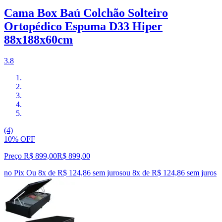
Cama Box Baú Colchão Solteiro
Ortopédico Espuma D33 Hiper
88x188x60cm
3.8
(4)
10% OFF
Preço R$ 899,00
R$
899
,
00
no Pix
Ou 8x de R$ 124,86 sem juros
ou
8
x de
R$ 124,86
sem juros