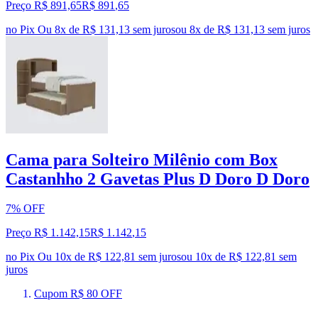
Preço R$ 891,65
R$
891
,
65
no Pix
Ou 8x de R$ 131,13 sem juros
ou
8
x de
R$ 131,13
sem juros
Cama para Solteiro Milênio com Box
Castanhho 2 Gavetas Plus D Doro D Doro
7% OFF
Preço R$ 1.142,15
R$
1.142
,
15
no Pix
Ou 10x de R$ 122,81 sem juros
ou
10
x de
R$ 122,81
sem
juros
Cupom R$ 80 OFF