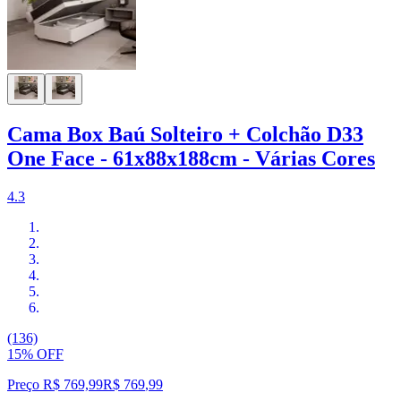
Cama Box Baú Solteiro + Colchão D33
One Face - 61x88x188cm - Várias Cores
4.3
(136)
15% OFF
Preço R$ 769,99
R$
769
,
99