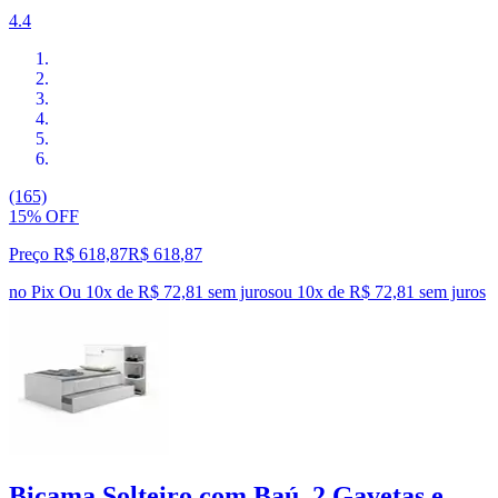
4.4
(165)
15% OFF
Preço R$ 618,87
R$
618
,
87
no Pix
Ou 10x de R$ 72,81 sem juros
ou
10
x de
R$ 72,81
sem juros
Bicama Solteiro com Baú, 2 Gavetas e