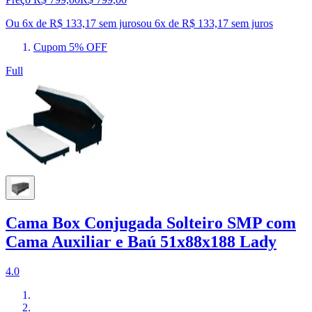
Ou 6x de R$ 133,17 sem juros
ou
6
x de
R$ 133,17
sem juros
Cupom 5% OFF
Full
Cama Box Conjugada Solteiro SMP com
Cama Auxiliar e Baú 51x88x188 Lady
4.0