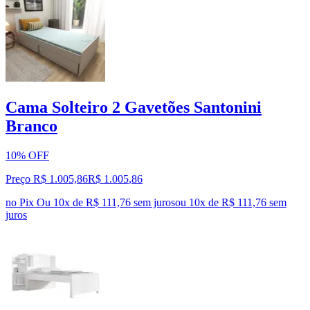
Cama Solteiro 2 Gavetões Santonini
Branco
10% OFF
Preço R$ 1.005,86
R$
1.005
,
86
no Pix
Ou 10x de R$ 111,76 sem juros
ou
10
x de
R$ 111,76
sem
juros