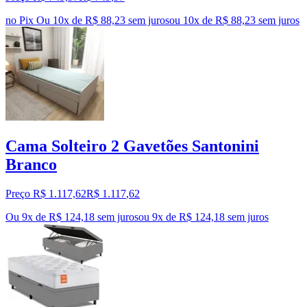
no Pix
Ou 10x de R$ 88,23 sem juros
ou
10
x de
R$ 88,23
sem juros
Cama Solteiro 2 Gavetões Santonini
Branco
Preço R$ 1.117,62
R$
1.117
,
62
Ou 9x de R$ 124,18 sem juros
ou
9
x de
R$ 124,18
sem juros