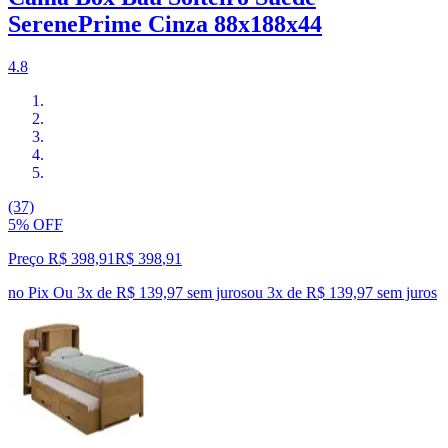
SerenePrime Cinza 88x188x44
4.8
(37)
5% OFF
Preço R$ 398,91
R$
398
,
91
no Pix
Ou 3x de R$ 139,97 sem juros
ou
3
x de
R$ 139,97
sem juros