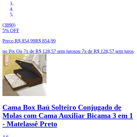
(3890)
5% OFF
Preço R$ 854,99
R$
854
,
99
no Pix
Ou 7x de R$ 128,57 sem juros
ou
7
x de
R$ 128,57
sem juros
Cama Box Baú Solteiro Conjugado de
Molas com Cama Auxiliar Bicama 3 em 1
- Matelassê Preto
4.6