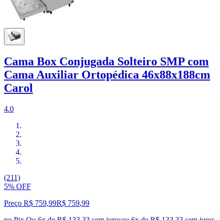
Cama Box Conjugada Solteiro SMP com
Cama Auxiliar Ortopédica 46x88x188cm
Carol
4.0
(211)
5% OFF
Preço R$ 759,99
R$
759
,
99
no Pix
Ou 6x de R$ 133,33 sem juros
ou
6
x de
R$ 133,33
sem juros