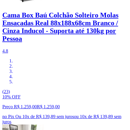
Cama Box Baú Colchão Solteiro Molas
Ensacadas Real 88x188x68cm Branco /
Cinza Inducol - Suporta até 130kg por
Pessoa
4.8
(23)
10% OFF
Preço R$ 1.259,00
R$
1.259
,
00
no Pix
Ou 10x de R$ 139,89 sem juros
ou
10
x de
R$ 139,89
sem
juros