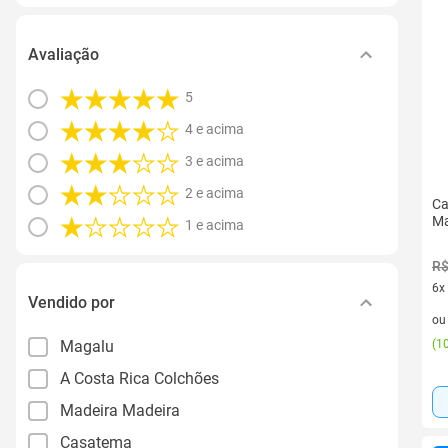
Avaliação
5
4 e acima
3 e acima
2 e acima
Ca
M
1 e acima
R$
6x
Vendido por
6 v
o
Magalu
(
10
A Costa Rica Colchões
Madeira Madeira
Casatema