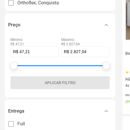
Orthoflex, Conquista
Preço
Mínimo:
Máximo:
R$ 47,21
R$ 2.827,04
Bi
R$
APLICAR FILTRO
4x
4 v
o
(
5%
Entrega
Full