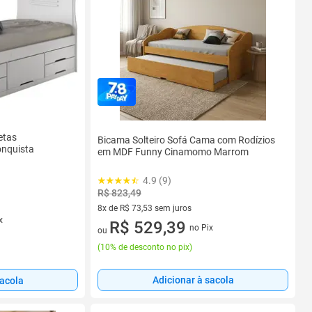
etas
Bicama Solteiro Sofá Cama com Rodízios
onquista
em MDF Funny Cinamomo Marrom
4.9 (9)
R$ 823,49
8x de R$ 73,53 sem juros
x
8 vez de R$ 73,53 sem juros
R$ 529,39
no Pix
ou
(
10% de desconto no pix
)
Adicionar à sacola
sacola