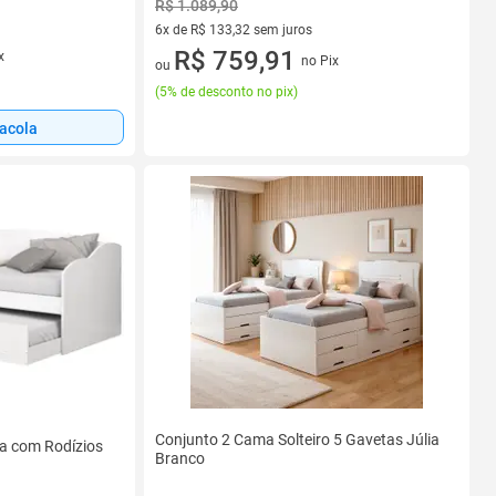
R$ 1.089,90
6x de R$ 133,32 sem juros
6 vez de R$ 133,32 sem juros
R$ 759,91
x
no Pix
ou
(
5% de desconto no pix
)
sacola
Conjunto 2 Cama Solteiro 5 Gavetas Júlia
a com Rodízios
Branco