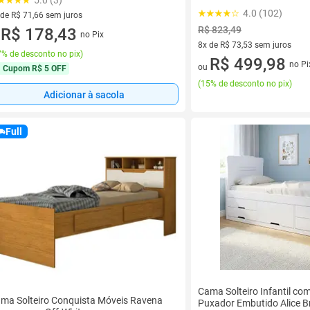
5.0 (3)
4.0 (102)
 de R$ 71,66 sem juros
R$ 823,49
ez de R$ 71,66 sem juros
R$ 178,43
no Pix
u
8x de R$ 73,53 sem juros
% de desconto no pix
)
8 vez de R$ 73,53 sem juros
R$ 499,98
no Pi
ou
Cupom
R$ 5 OFF
(
15% de desconto no pix
)
Adicionar à sacola
Full
Cama Solteiro Infantil co
ma Solteiro Conquista Móveis Ravena
Puxador Embutido Alice 