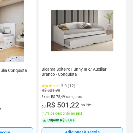
Bicama Solteiro Funny III c/ Auxiliar
Júlia Conquista
Branco - Conquista
3.0 (12)
R$ 621,98
8x de R$ 75,49 sem juros
8 vez de R$ 75,49 sem juros
R$ 501,22
no Pix
ou
s
x
(
17% de desconto no pix
)
Cupom
R$ 5 OFF
Adicionar à sacola
sacola