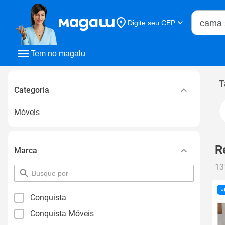
Buscar n
Digite seu CEP
Buscar
Tem no magalu
T
Categoria
Móveis
R
Marca
13
pesquisar
por
filtro
Conquista
Conquista Móveis