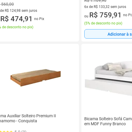
R$ 1.109,90
 560,00
6x de R$ 133,32 sem juros
 de R$ 124,98 sem juros
6 vez de R$ 133,32 sem juros
R$ 759,91
no Pi
ou
ez de R$ 124,98 sem juros
R$ 474,91
no Pix
u
(
5% de desconto no pix
)
 de desconto no pix
)
Adicionar à 
ma Auxiliar Solteiro Premium II
Bicama Solteiro Sofá Cam
namomo - Conquista
em MDF Funny Branco