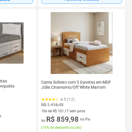
etas
Cama Solteiro com 5 Gavetas em MDF
onquista
Júlia Cinamomo/Off White Marrom
4.0 (12)
R$ 1.416,43
10x de R$ 101,17 sem juros
x
10 vez de R$ 101,17 sem juros
R$ 859,98
no Pix
ou
(
15% de desconto no pix
)