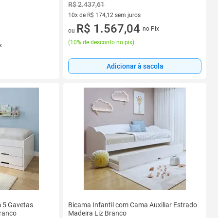
R$ 2.437,61
10x de R$ 174,12 sem juros
10 vez de R$ 174,12 sem juros
R$ 1.567,04
no Pix
ou
(
10% de desconto no pix
)
x
Adicionar à sacola
m 5 Gavetas
Bicama Infantil com Cama Auxiliar Estrado
Branco
Madeira Liz Branco