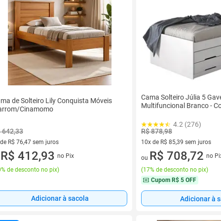
Cama Solteiro Júlia 5 Gav
ma de Solteiro Lily Conquista Móveis
Multifuncional Branco - C
arrom/Cinamomo
4.2 (276)
R$ 878,98
 642,33
10x de R$ 85,39 sem juros
 de R$ 76,47 sem juros
10 vez de R$ 85,39 sem juros
R$ 708,72
ez de R$ 76,47 sem juros
R$ 412,93
no Pi
no Pix
ou
u
(
17% de desconto no pix
)
% de desconto no pix
)
Cupom
R$ 5 OFF
Adicionar à sacola
Adicionar à 