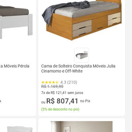
ta Móveis Pérola
Cama de Solteiro Conquista Móveis Julia
Cinamomo e Off-White
4.3 (210)
R$ 1.169,90
7x de R$ 121,41 sem juros
7 vez de R$ 121,41 sem juros
R$ 807,41
x
no Pix
ou
(
5% de desconto no pix
)