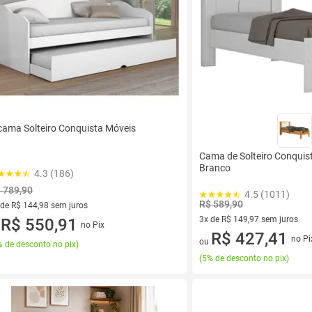
cama Solteiro Conquista Móveis
Cama de Solteiro Conquis
Branco
4.3 (186)
 789,90
4.5 (1011)
R$ 589,90
 de R$ 144,98 sem juros
3x de R$ 149,97 sem juros
ez de R$ 144,98 sem juros
R$ 550,91
no Pix
u
3 vez de R$ 149,97 sem juros
R$ 427,41
no Pi
ou
 de desconto no pix
)
(
5% de desconto no pix
)