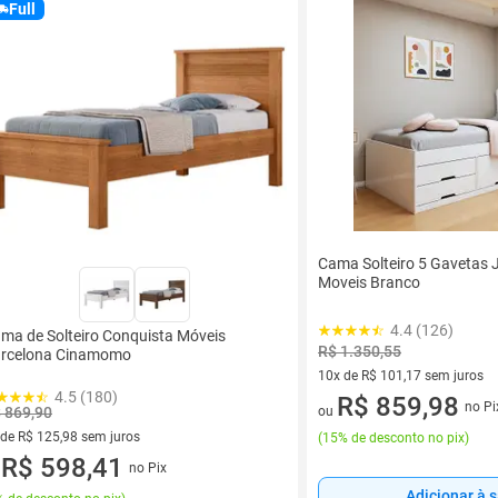
Full
Cama Solteiro 5 Gavetas 
Moveis Branco
4.4 (126)
ma de Solteiro Conquista Móveis
R$ 1.350,55
rcelona Cinamomo
10x de R$ 101,17 sem juros
4.5 (180)
10 vez de R$ 101,17 sem juro
R$ 859,98
no Pi
 869,90
ou
 de R$ 125,98 sem juros
(
15% de desconto no pix
)
ez de R$ 125,98 sem juros
R$ 598,41
no Pix
u
Adicionar à 