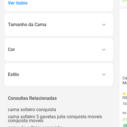
(
5%
Ver todos
Tamanho da Cama
Solteiro
Cor
Amendoa
Amendoa/off White
Estilo
Ca
Branco
Mu
Moderno
Branco Brilho
R$
Consultas Relacionadas
Cacau
10
Ver todos
cama solteiro conquista
10 
o
cama solteiro 5 gavetas julia conquista moveis
(
17
conquista moveis