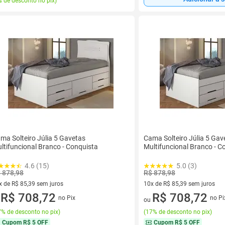
 de desconto no pix
)
ma Solteiro Júlia 5 Gavetas
Cama Solteiro Júlia 5 Gav
ltifuncional Branco - Conquista
Multifuncional Branco - C
4.6 (15)
5.0 (3)
 878,98
R$ 878,98
x de R$ 85,39 sem juros
10x de R$ 85,39 sem juros
vez de R$ 85,39 sem juros
R$ 708,72
10 vez de R$ 85,39 sem juros
R$ 708,72
no Pix
no Pi
u
ou
% de desconto no pix
)
(
17% de desconto no pix
)
Cupom
R$ 5 OFF
Cupom
R$ 5 OFF