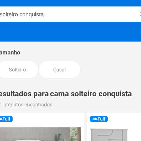
o Magalu
amanho
Solteiro
Casal
esultados para
cama solteiro conquista
1 produtos encontrados
Full
Full