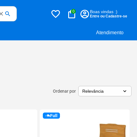
0
Boas vindas :)
Entre ou Cadastre-se
Atendimento
Ordenar por
Full