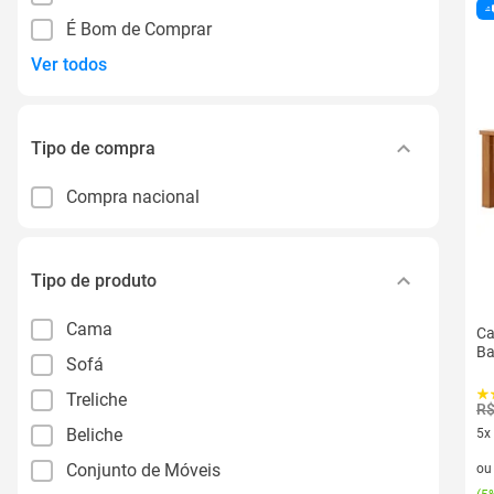
É Bom de Comprar
Ver todos
Tipo de compra
Compra nacional
Tipo de produto
Cama
Ca
Ba
Sofá
Treliche
R$
Beliche
5x
5 v
Conjunto de Móveis
o