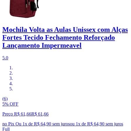
Mochila Volta as Aulas Unissex com Alças
Fortes Tecido Fechamento Reforçado
Lançamento Impermeavel
5.0
(6)
5% OFF
Preço R$ 61,66
R$
61
,
66
no Pix
Ou 1x de R$ 64,90 sem juros
ou
1
x de
R$ 64,90
sem juros
Full