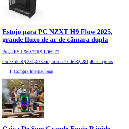
Estojo para PC NZXT H9 Flow 2025,
grande fluxo de ar de câmara dupla
Preço R$ 1.969,77
R$
1.969
,
77
Ou 7x de R$ 281,40 sem juros
ou
7
x de
R$ 281,40
sem juros
Compra Internacional
Caixa De Som Grande Envio Rápido