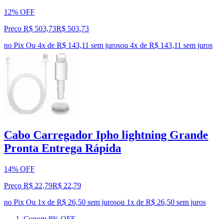
12% OFF
Preço R$ 503,73
R$
503
,
73
no Pix
Ou 4x de R$ 143,11 sem juros
ou
4
x de
R$ 143,11
sem juros
Cabo Carregador Ipho lightning Grande
Pronta Entrega Rápida
14% OFF
Preço R$ 22,79
R$
22
,
79
no Pix
Ou 1x de R$ 26,50 sem juros
ou
1
x de
R$ 26,50
sem juros
Cupom 8% OFF