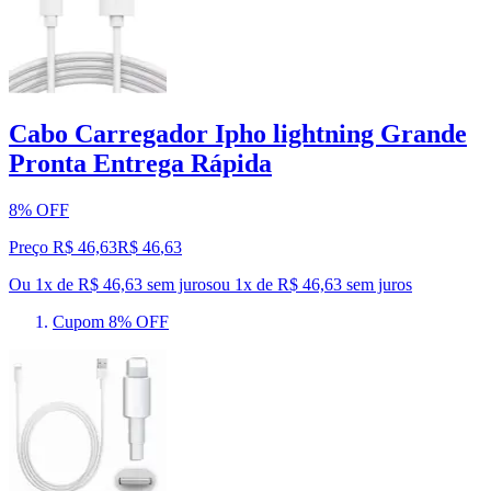
Cabo Carregador Ipho lightning Grande
Pronta Entrega Rápida
8% OFF
Preço R$ 46,63
R$
46
,
63
Ou 1x de R$ 46,63 sem juros
ou
1
x de
R$ 46,63
sem juros
Cupom 8% OFF