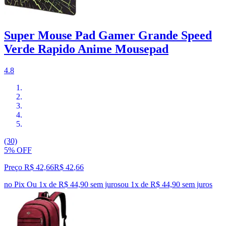
Super Mouse Pad Gamer Grande Speed
Verde Rapido Anime Mousepad
4.8
(30)
5% OFF
Preço R$ 42,66
R$
42
,
66
no Pix
Ou 1x de R$ 44,90 sem juros
ou
1
x de
R$ 44,90
sem juros