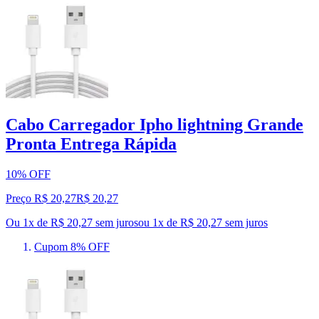
Cabo Carregador Ipho lightning Grande
Pronta Entrega Rápida
10% OFF
Preço R$ 20,27
R$
20
,
27
Ou 1x de R$ 20,27 sem juros
ou
1
x de
R$ 20,27
sem juros
Cupom 8% OFF