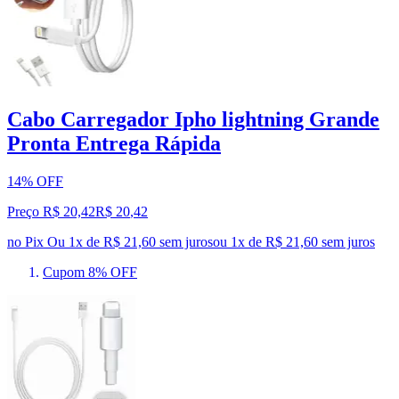
Cabo Carregador Ipho lightning Grande
Pronta Entrega Rápida
14% OFF
Preço R$ 20,42
R$
20
,
42
no Pix
Ou 1x de R$ 21,60 sem juros
ou
1
x de
R$ 21,60
sem juros
Cupom 8% OFF