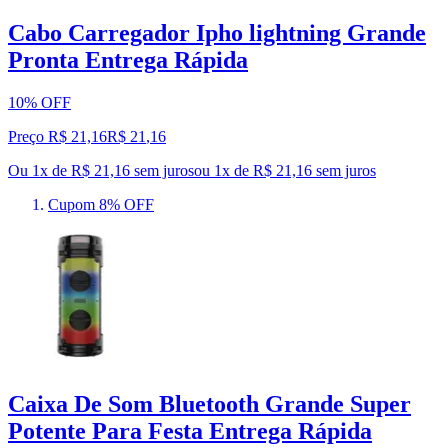
Cabo Carregador Ipho lightning Grande
Pronta Entrega Rápida
10% OFF
Preço R$ 21,16
R$
21
,
16
Ou 1x de R$ 21,16 sem juros
ou
1
x de
R$ 21,16
sem juros
Cupom 8% OFF
Caixa De Som Bluetooth Grande Super
Potente Para Festa Entrega Rápida