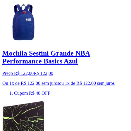
Mochila Sestini Grande NBA
Performance Basics Azul
Preço R$ 122,00
R$
122
,
00
Ou 1x de R$ 122,00 sem juros
ou
1
x de
R$ 122,00
sem juros
Cupom R$ 40 OFF