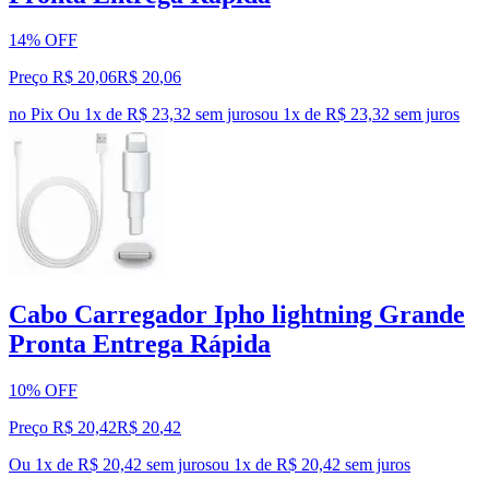
14% OFF
Preço R$ 20,06
R$
20
,
06
no Pix
Ou 1x de R$ 23,32 sem juros
ou
1
x de
R$ 23,32
sem juros
Cabo Carregador Ipho lightning Grande
Pronta Entrega Rápida
10% OFF
Preço R$ 20,42
R$
20
,
42
Ou 1x de R$ 20,42 sem juros
ou
1
x de
R$ 20,42
sem juros