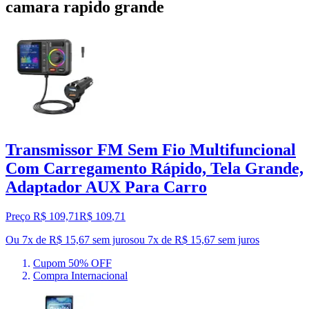
camara rapido grande
Transmissor FM Sem Fio Multifuncional
Com Carregamento Rápido, Tela Grande,
Adaptador AUX Para Carro
Preço R$ 109,71
R$
109
,
71
Ou 7x de R$ 15,67 sem juros
ou
7
x de
R$ 15,67
sem juros
Cupom 50% OFF
Compra Internacional