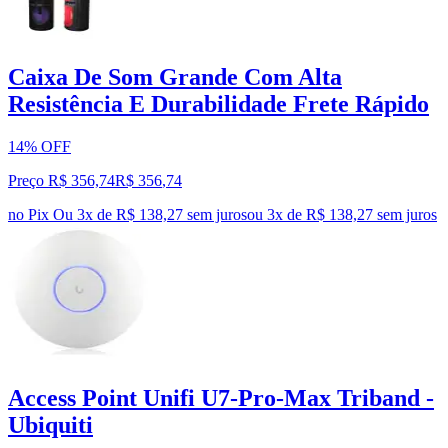
Caixa De Som Grande Com Alta
Resistência E Durabilidade Frete Rápido
14% OFF
Preço R$ 356,74
R$
356
,
74
no Pix
Ou 3x de R$ 138,27 sem juros
ou
3
x de
R$ 138,27
sem juros
Access Point Unifi U7-Pro-Max Triband -
Ubiquiti