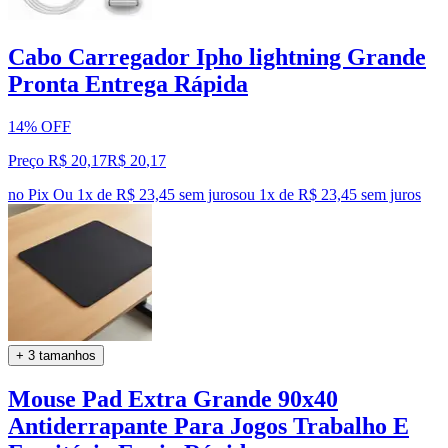
Cabo Carregador Ipho lightning Grande
Pronta Entrega Rápida
14% OFF
Preço R$ 20,17
R$
20
,
17
no Pix
Ou 1x de R$ 23,45 sem juros
ou
1
x de
R$ 23,45
sem juros
+ 3 tamanhos
Mouse Pad Extra Grande 90x40
Antiderrapante Para Jogos Trabalho E