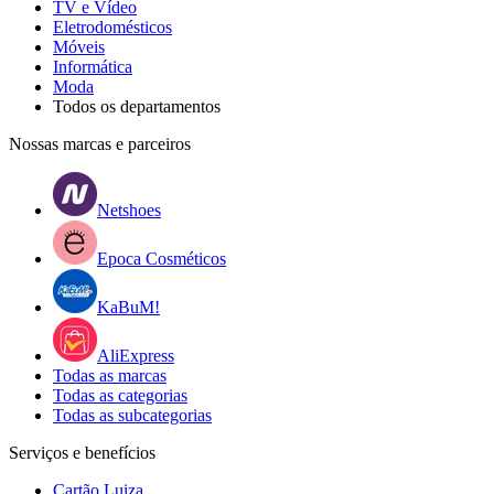
TV e Vídeo
Eletrodomésticos
Móveis
Informática
Moda
Todos os departamentos
Nossas marcas e parceiros
Netshoes
Epoca Cosméticos
KaBuM!
AliExpress
Todas as marcas
Todas as categorias
Todas as subcategorias
Serviços e benefícios
Cartão Luiza