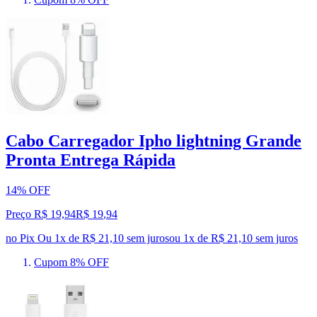
Cabo Carregador Ipho lightning Grande
Pronta Entrega Rápida
14% OFF
Preço R$ 19,94
R$
19
,
94
no Pix
Ou 1x de R$ 21,10 sem juros
ou
1
x de
R$ 21,10
sem juros
Cupom 8% OFF