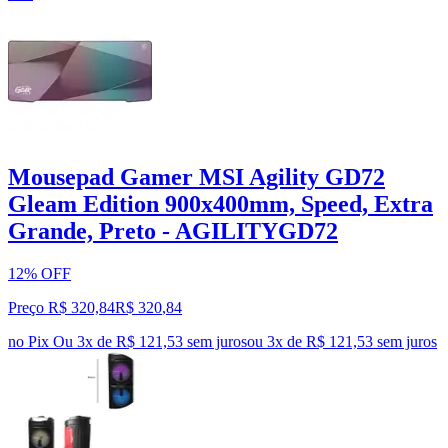
Mousepad Gamer MSI Agility GD72
Gleam Edition 900x400mm, Speed, Extra
Grande, Preto - AGILITYGD72
12% OFF
Preço R$ 320,84
R$
320
,
84
no Pix
Ou 3x de R$ 121,53 sem juros
ou
3
x de
R$ 121,53
sem juros