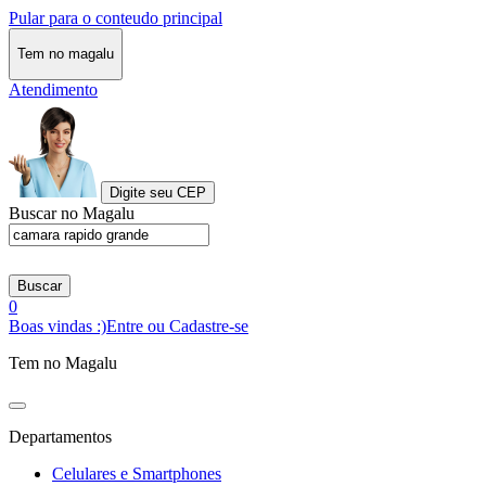
Pular para o conteudo principal
Tem no magalu
Atendimento
Digite seu CEP
Buscar no Magalu
Buscar
0
Boas vindas :)
Entre ou Cadastre-se
Tem no Magalu
Departamentos
Celulares e Smartphones