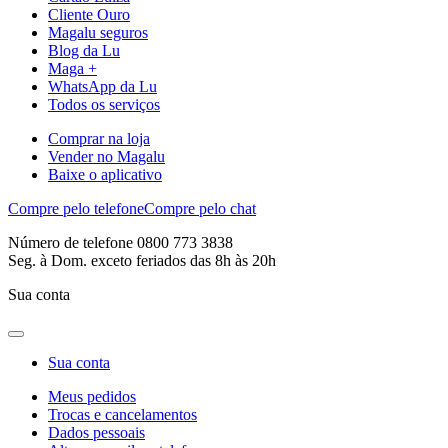
Cliente Ouro
Magalu seguros
Blog da Lu
Maga +
WhatsApp da Lu
Todos os serviços
Comprar na loja
Vender no Magalu
Baixe o aplicativo
Compre pelo telefone
Compre pelo chat
Número de telefone 0800 773 3838
Seg. à Dom. exceto feriados das 8h às 20h
Sua conta
Sua conta
Meus pedidos
Trocas e cancelamentos
Dados pessoais