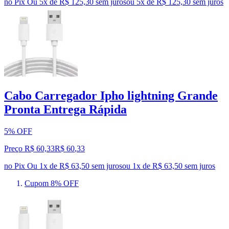
no Pix
Ou 5x de R$ 125,30 sem juros
ou
5
x de
R$ 125,30
sem juros
Cabo Carregador Ipho lightning Grande
Pronta Entrega Rápida
5% OFF
Preço R$ 60,33
R$
60
,
33
no Pix
Ou 1x de R$ 63,50 sem juros
ou
1
x de
R$ 63,50
sem juros
Cupom 8% OFF