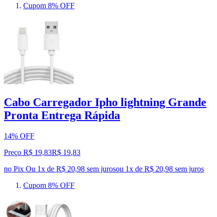
Cupom 8% OFF
Cabo Carregador Ipho lightning Grande
Pronta Entrega Rápida
14% OFF
Preço R$ 19,83
R$
19
,
83
no Pix
Ou 1x de R$ 20,98 sem juros
ou
1
x de
R$ 20,98
sem juros
Cupom 8% OFF