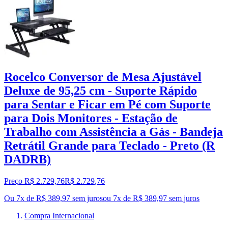
Rocelco Conversor de Mesa Ajustável
Deluxe de 95,25 cm - Suporte Rápido
para Sentar e Ficar em Pé com Suporte
para Dois Monitores - Estação de
Trabalho com Assistência a Gás - Bandeja
Retrátil Grande para Teclado - Preto (R
DADRB)
Preço R$ 2.729,76
R$
2.729
,
76
Ou 7x de R$ 389,97 sem juros
ou
7
x de
R$ 389,97
sem juros
Compra Internacional