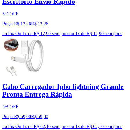
Escritório Envio Rápido
5% OFF
Preço R$ 12,26
R$
12
,
26
no Pix
Ou 1x de R$ 12,90 sem juros
ou
1
x de
R$ 12,90
sem juros
Cabo Carregador Ipho lightning Grande
Pronta Entrega Rápida
5% OFF
Preço R$ 59,00
R$
59
,
00
no Pix
Ou 1x de R$ 62,10 sem juros
ou
1
x de
R$ 62,10
sem juros