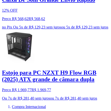
12% OFF
Preço R$ 568,62
R$
568
,
62
no Pix
Ou 5x de R$ 129,23 sem juros
ou
5
x de
R$ 129,23
sem juros
Estojo para PC NZXT H9 Flow RGB
(2025) ATX grande de câmara dupla
Preço R$ 1.969,77
R$
1.969
,
77
Ou 7x de R$ 281,40 sem juros
ou
7
x de
R$ 281,40
sem juros
Compra Internacional