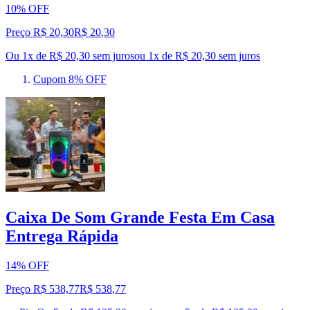
10% OFF
Preço R$ 20,30
R$
20
,
30
Ou 1x de R$ 20,30 sem juros
ou
1
x de
R$ 20,30
sem juros
Cupom 8% OFF
Caixa De Som Grande Festa Em Casa
Entrega Rápida
14% OFF
Preço R$ 538,77
R$
538
,
77