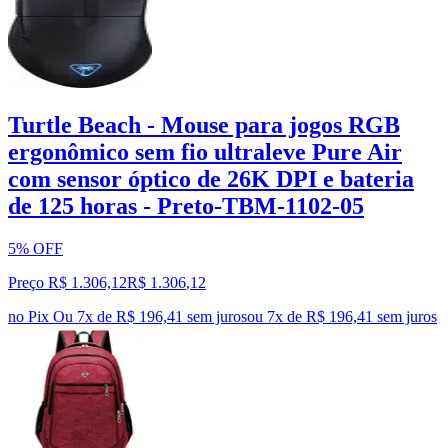
Turtle Beach - Mouse para jogos RGB
ergonômico sem fio ultraleve Pure Air
com sensor óptico de 26K DPI e bateria
de 125 horas - Preto-TBM-1102-05
5% OFF
Preço R$ 1.306,12
R$
1.306
,
12
no Pix
Ou 7x de R$ 196,41 sem juros
ou
7
x de
R$ 196,41
sem juros