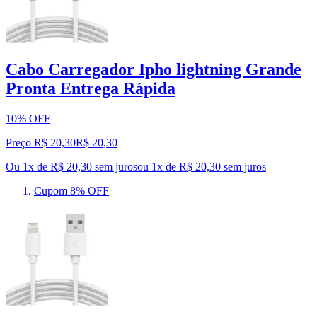
Cabo Carregador Ipho lightning Grande
Pronta Entrega Rápida
10% OFF
Preço R$ 20,30
R$
20
,
30
Ou 1x de R$ 20,30 sem juros
ou
1
x de
R$ 20,30
sem juros
Cupom 8% OFF