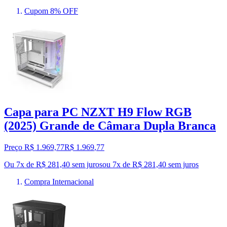
Cupom 8% OFF
Capa para PC NZXT H9 Flow RGB
(2025) Grande de Câmara Dupla Branca
Preço R$ 1.969,77
R$
1.969
,
77
Ou 7x de R$ 281,40 sem juros
ou
7
x de
R$ 281,40
sem juros
Compra Internacional