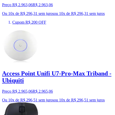
Preço R$ 2.963,06
R$
2.963
,
06
Ou 10x de R$ 296,31 sem juros
ou
10
x de
R$ 296,31
sem juros
Cupom R$ 200 OFF
Access Point Unifi U7-Pro-Max Triband -
Ubiquiti
Preço R$ 2.965,06
R$
2.965
,
06
Ou 10x de R$ 296,51 sem juros
ou
10
x de
R$ 296,51
sem juros