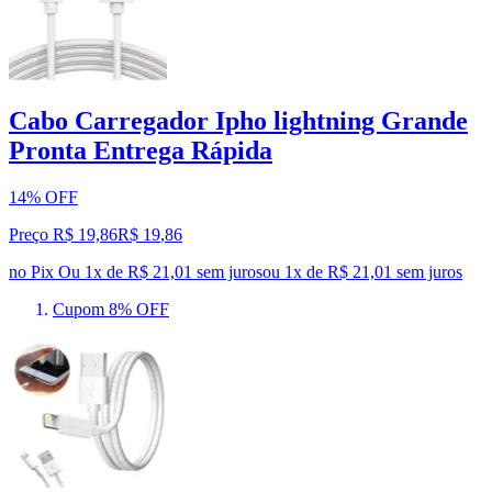
Cabo Carregador Ipho lightning Grande
Pronta Entrega Rápida
14% OFF
Preço R$ 19,86
R$
19
,
86
no Pix
Ou 1x de R$ 21,01 sem juros
ou
1
x de
R$ 21,01
sem juros
Cupom 8% OFF