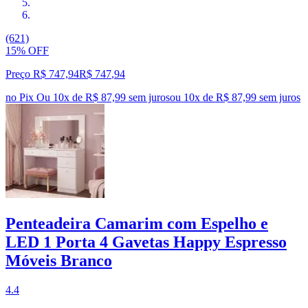
(621)
15% OFF
Preço R$ 747,94
R$
747
,
94
no Pix
Ou 10x de R$ 87,99 sem juros
ou
10
x de
R$ 87,99
sem juros
Penteadeira Camarim com Espelho e
LED 1 Porta 4 Gavetas Happy Espresso
Móveis Branco
4.4