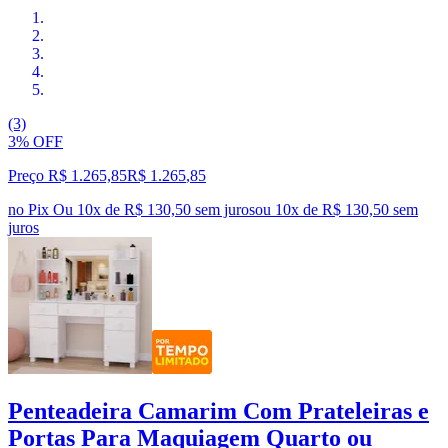
(3)
3% OFF
Preço R$ 1.265,85
R$
1.265
,
85
no Pix
Ou 10x de R$ 130,50 sem juros
ou
10
x de
R$ 130,50
sem
juros
Penteadeira Camarim Com Prateleiras e
Portas Para Maquiagem Quarto ou