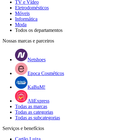
TV e Vídeo
Eletrodomésticos
Móveis
Informática
Moda
Todos os departamentos
Nossas marcas e parceiros
Netshoes
Epoca Cosméticos
KaBuM!
AliExpress
Todas as marcas
Todas as categorias
Todas as subcategorias
Serviços e benefícios
Cartão Luiza