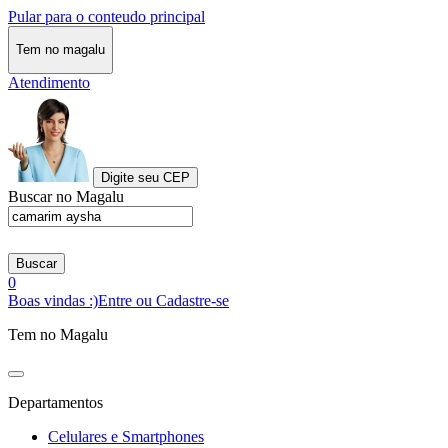
Pular para o conteudo principal
Tem no magalu
Atendimento
Digite seu CEP
Buscar no Magalu
Buscar
0
Boas vindas :)
Entre ou Cadastre-se
Tem no Magalu
Departamentos
Celulares e Smartphones