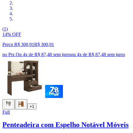
(1)
14% OFF
Preço R$ 300,91
R$
300
,
91
no Pix
Ou 4x de R$ 87,48 sem juros
ou
4
x de
R$ 87,48
sem juros
+1
Full
Penteadeira com Espelho Notável Móveis