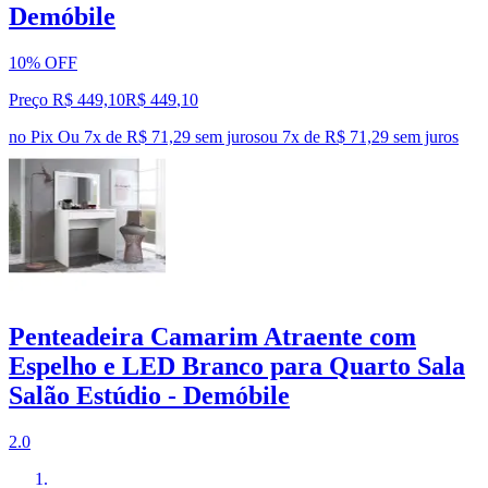
Demóbile
10% OFF
Preço R$ 449,10
R$
449
,
10
no Pix
Ou 7x de R$ 71,29 sem juros
ou
7
x de
R$ 71,29
sem juros
Penteadeira Camarim Atraente com
Espelho e LED Branco para Quarto Sala
Salão Estúdio - Demóbile
2.0