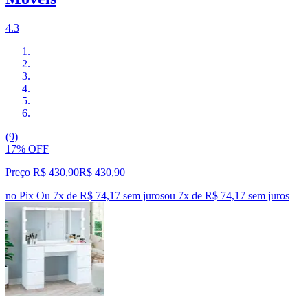
4.3
(9)
17% OFF
Preço R$ 430,90
R$
430
,
90
no Pix
Ou 7x de R$ 74,17 sem juros
ou
7
x de
R$ 74,17
sem juros