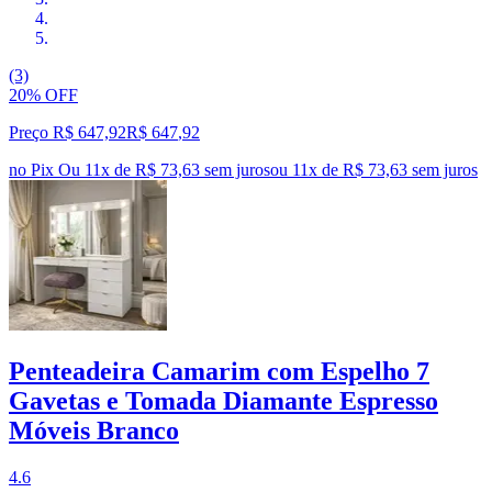
(3)
20% OFF
Preço R$ 647,92
R$
647
,
92
no Pix
Ou 11x de R$ 73,63 sem juros
ou
11
x de
R$ 73,63
sem juros
Penteadeira Camarim com Espelho 7
Gavetas e Tomada Diamante Espresso
Móveis Branco
4.6