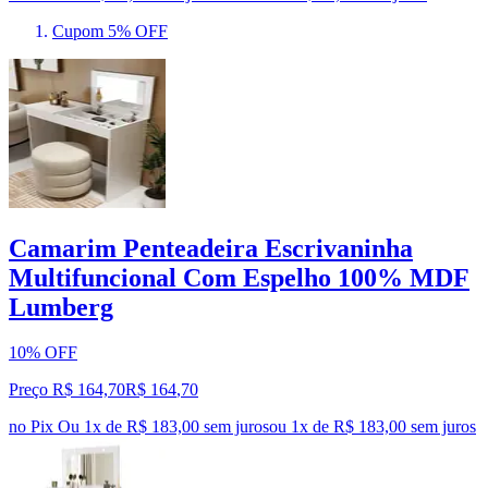
Cupom 5% OFF
Camarim Penteadeira Escrivaninha
Multifuncional Com Espelho 100% MDF
Lumberg
10% OFF
Preço R$ 164,70
R$
164
,
70
no Pix
Ou 1x de R$ 183,00 sem juros
ou
1
x de
R$ 183,00
sem juros