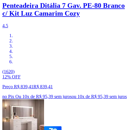
Penteadeira Ditália 7 Gav. PE-80 Branco
c/ Kit Luz Camarim Cozy
4.5
(1620)
12% OFF
Preço R$ 839,41
R$
839
,
41
no Pix
Ou 10x de R$ 95,39 sem juros
ou
10
x de
R$ 95,39
sem juros