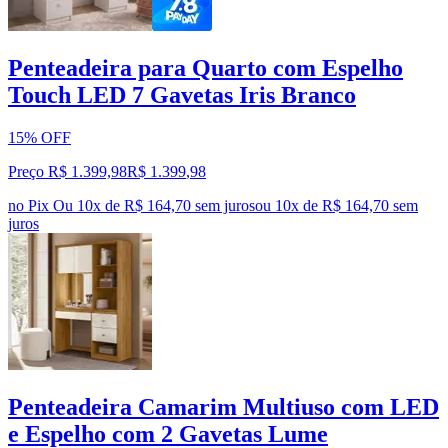
Penteadeira para Quarto com Espelho
Touch LED 7 Gavetas Iris Branco
15% OFF
Preço R$ 1.399,98
R$
1.399
,
98
no Pix
Ou 10x de R$ 164,70 sem juros
ou
10
x de
R$ 164,70
sem
juros
Penteadeira Camarim Multiuso com LED
e Espelho com 2 Gavetas Lume