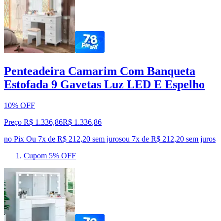
Penteadeira Camarim Com Banqueta
Estofada 9 Gavetas Luz LED E Espelho
10% OFF
Preço R$ 1.336,86
R$
1.336
,
86
no Pix
Ou 7x de R$ 212,20 sem juros
ou
7
x de
R$ 212,20
sem juros
Cupom 5% OFF