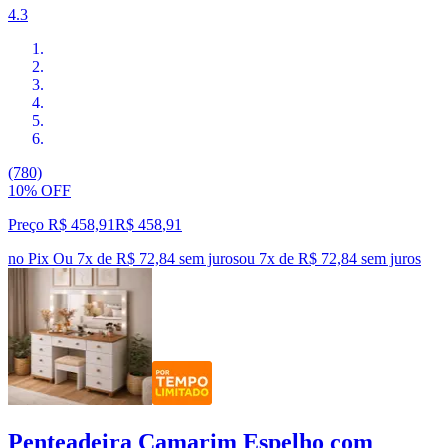
4.3
(780)
10% OFF
Preço R$ 458,91
R$
458
,
91
no Pix
Ou 7x de R$ 72,84 sem juros
ou
7
x de
R$ 72,84
sem juros
Penteadeira Camarim Espelho com