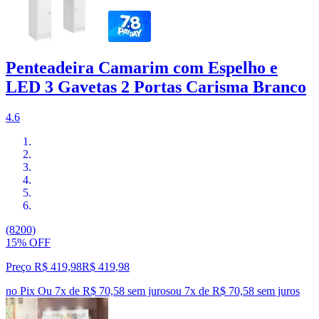
Penteadeira Camarim com Espelho e
LED 3 Gavetas 2 Portas Carisma Branco
4.6
(8200)
15% OFF
Preço R$ 419,98
R$
419
,
98
no Pix
Ou 7x de R$ 70,58 sem juros
ou
7
x de
R$ 70,58
sem juros