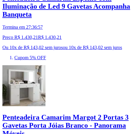
Iluminação de Led 9 Gavetas Acompanha
Banqueta
Termina em
27:36:56
Preço R$ 1.430,21
R$
1.430
,
21
Ou 10x de R$ 143,02 sem juros
ou
10
x de
R$ 143,02
sem juros
Cupom 5% OFF
Penteadeira Camarim Margot 2 Portas 3
Gavetas Porta Jóias Branco - Panorama
Móveis