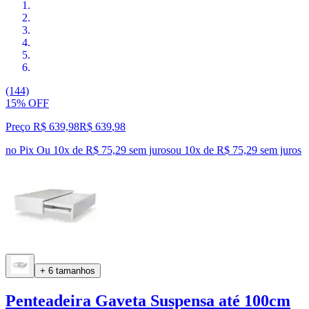
(144)
15% OFF
Preço R$ 639,98
R$
639
,
98
no Pix
Ou 10x de R$ 75,29 sem juros
ou
10
x de
R$ 75,29
sem juros
+ 6 tamanhos
Penteadeira Gaveta Suspensa até 100cm