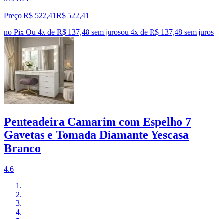
Preço R$ 522,41
R$
522
,
41
no Pix
Ou 4x de R$ 137,48 sem juros
ou
4
x de
R$ 137,48
sem juros
Penteadeira Camarim com Espelho 7
Gavetas e Tomada Diamante Yescasa
Branco
4.6