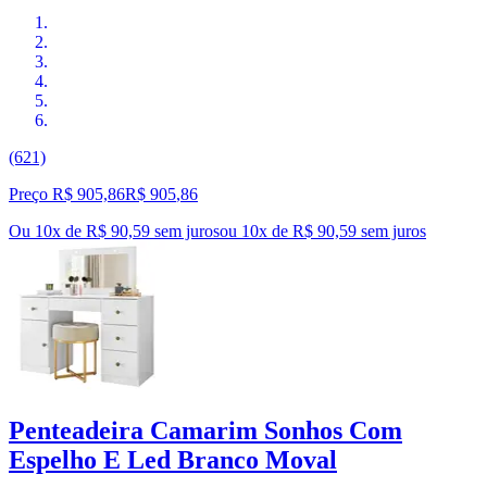
(621)
Preço R$ 905,86
R$
905
,
86
Ou 10x de R$ 90,59 sem juros
ou
10
x de
R$ 90,59
sem juros
Penteadeira Camarim Sonhos Com
Espelho E Led Branco Moval