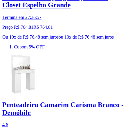
Closet Espelho Grande
Termina em
27:36:56
Preço R$ 764,81
R$
764
,
81
Ou 10x de R$ 76,48 sem juros
ou
10
x de
R$ 76,48
sem juros
Cupom 5% OFF
Penteadeira Camarim Carisma Branco -
Demóbile
4.6