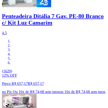
Penteadeira Ditália 7 Gav. PE-80 Branco
c/ Kit Luz Camarim
4.5
(1620)
12% OFF
Preço R$ 657,17
R$
657
,
17
no Pix
Ou 10x de R$ 74,68 sem juros
ou
10
x de
R$ 74,68
sem juros