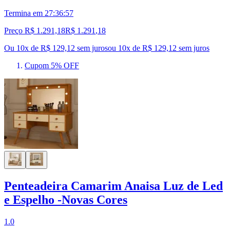
Termina em
27:36:56
Preço R$ 1.291,18
R$
1.291
,
18
Ou 10x de R$ 129,12 sem juros
ou
10
x de
R$ 129,12
sem juros
Cupom 5% OFF
Penteadeira Camarim Anaisa Luz de Led
e Espelho -Novas Cores
1.0