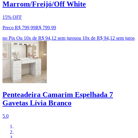
Marrom/Freijó/Off White
15% OFF
Preço R$ 799,99
R$
799
,
99
no Pix
Ou 10x de R$ 94,12 sem juros
ou
10
x de
R$ 94,12
sem juros
Penteadeira Camarim Espelhada 7
Gavetas Lívia Branco
5.0