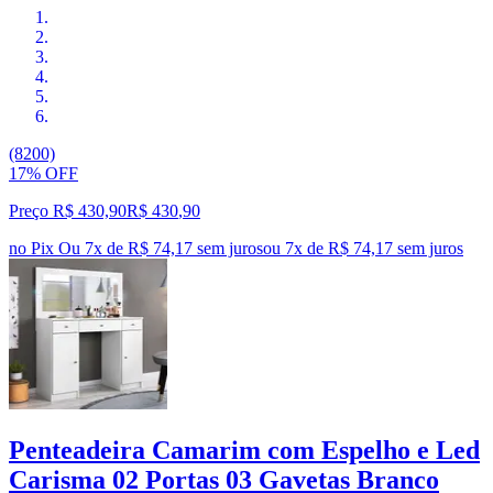
(8200)
17% OFF
Preço R$ 430,90
R$
430
,
90
no Pix
Ou 7x de R$ 74,17 sem juros
ou
7
x de
R$ 74,17
sem juros
Penteadeira Camarim com Espelho e Led
Carisma 02 Portas 03 Gavetas Branco