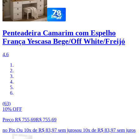
Penteadeira Camarim com Espelho
França Yescasa Bege/Off White/Freijó
4.6
(63)
10% OFF
Preço R$ 755,69
R$
755
,
69
no Pix
Ou 10x de R$ 83,97 sem juros
ou
10
x de
R$ 83,97
sem juros