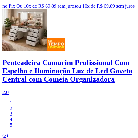
no Pix
Ou 10x de R$ 69,89 sem juros
ou
10
x de
R$ 69,89
sem juros
Penteadeira Camarim Profissional Com
Espelho e Iluminação Luz de Led Gaveta
Central com Comeia Organizadora
2.0
(3)