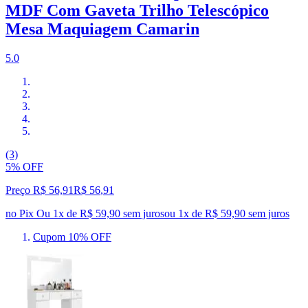
MDF Com Gaveta Trilho Telescópico
Mesa Maquiagem Camarin
5.0
(3)
5% OFF
Preço R$ 56,91
R$
56
,
91
no Pix
Ou 1x de R$ 59,90 sem juros
ou
1
x de
R$ 59,90
sem juros
Cupom 10% OFF