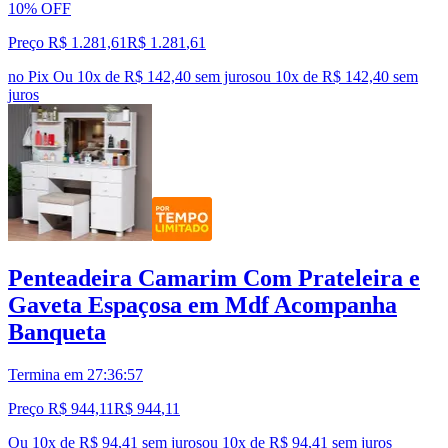
10% OFF
Preço R$ 1.281,61
R$
1.281
,
61
no Pix
Ou 10x de R$ 142,40 sem juros
ou
10
x de
R$ 142,40
sem
juros
Penteadeira Camarim Com Prateleira e
Gaveta Espaçosa em Mdf Acompanha
Banqueta
Termina em
27:36:56
Preço R$ 944,11
R$
944
,
11
Ou 10x de R$ 94,41 sem juros
ou
10
x de
R$ 94,41
sem juros