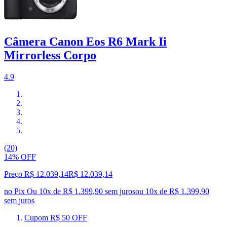
Câmera Canon Eos R6 Mark Ii
Mirrorless Corpo
4.9
(20)
14% OFF
Preço R$ 12.039,14
R$
12.039
,
14
no Pix
Ou 10x de R$ 1.399,90 sem juros
ou
10
x de
R$ 1.399,90
sem juros
Cupom R$ 50 OFF