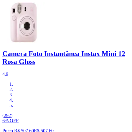
Camera Foto Instantânea Instax Mini 12
Rosa Gloss
4.9
(292)
6% OFF
Preço R$ 507,60
R$
507
,
60