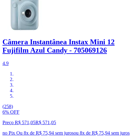
Câmera Instantânea Instax Mini 12
Fujifilm Azul Candy - 705069126
4.9
(258)
6% OFF
Preço R$ 571,05
R$
571
,
05
no Pix
Ou 8x de R$ 75,94 sem juros
ou
8
x de
R$ 75,94
sem juros