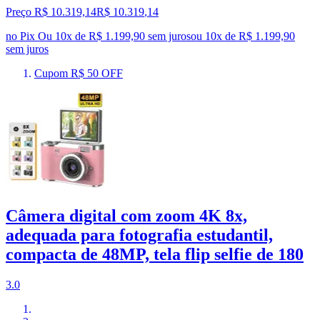
Preço R$ 10.319,14
R$
10.319
,
14
no Pix
Ou 10x de R$ 1.199,90 sem juros
ou
10
x de
R$ 1.199,90
sem juros
Cupom R$ 50 OFF
Câmera digital com zoom 4K 8x,
adequada para fotografia estudantil,
compacta de 48MP, tela flip selfie de 180
3.0