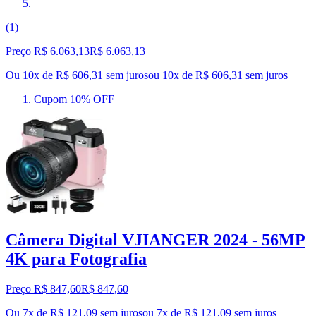
(1)
Preço R$ 6.063,13
R$
6.063
,
13
Ou 10x de R$ 606,31 sem juros
ou
10
x de
R$ 606,31
sem juros
Cupom 10% OFF
Câmera Digital VJIANGER 2024 - 56MP
4K para Fotografia
Preço R$ 847,60
R$
847
,
60
Ou 7x de R$ 121,09 sem juros
ou
7
x de
R$ 121,09
sem juros