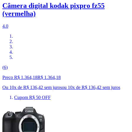
Câmera digital kodak pixpro fz55
(vermelha)
4.0
(6)
Preço R$ 1.364,18
R$
1.364
,
18
Ou 10x de R$ 136,42 sem juros
ou
10
x de
R$ 136,42
sem juros
Cupom R$ 50 OFF