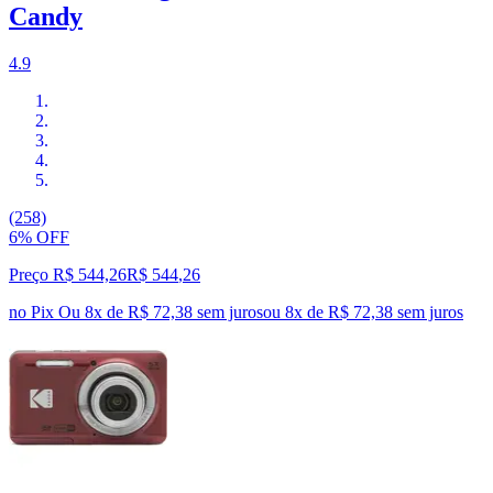
Candy
4.9
(258)
6% OFF
Preço R$ 544,26
R$
544
,
26
no Pix
Ou 8x de R$ 72,38 sem juros
ou
8
x de
R$ 72,38
sem juros