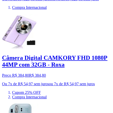
Compra Internacional
Câmera Digital CAMKORY FHD 1080P
44MP com 32GB - Roxa
Preço R$ 384,80
R$
384
,
80
Ou 7x de R$ 54,97 sem juros
ou
7
x de
R$ 54,97
sem juros
Cupom 25% OFF
Compra Internacional