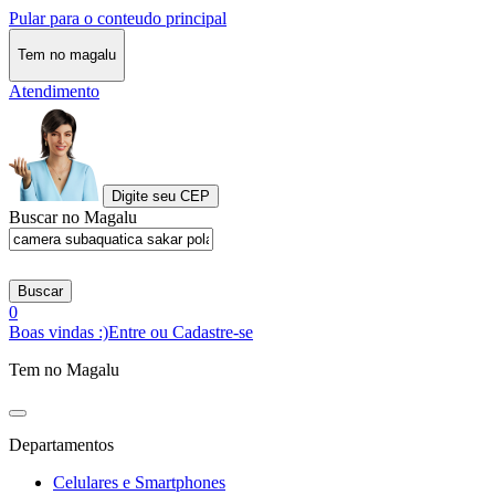
Pular para o conteudo principal
Tem no magalu
Atendimento
Digite seu CEP
Buscar no Magalu
Buscar
0
Boas vindas :)
Entre ou Cadastre-se
Tem no Magalu
Departamentos
Celulares e Smartphones