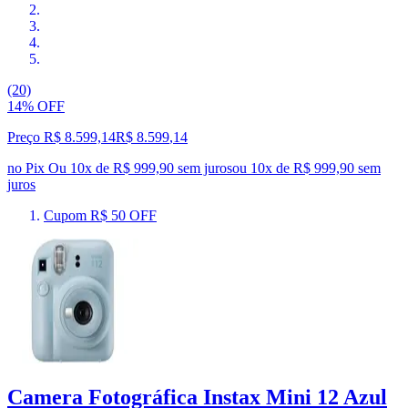
(20)
14% OFF
Preço R$ 8.599,14
R$
8.599
,
14
no Pix
Ou 10x de R$ 999,90 sem juros
ou
10
x de
R$ 999,90
sem
juros
Cupom R$ 50 OFF
Camera Fotográfica Instax Mini 12 Azul