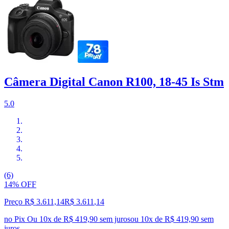
Câmera Digital Canon R100, 18-45 Is Stm
5.0
(6)
14% OFF
Preço R$ 3.611,14
R$
3.611
,
14
no Pix
Ou 10x de R$ 419,90 sem juros
ou
10
x de
R$ 419,90
sem
juros