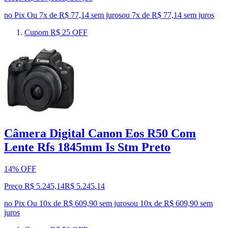
no Pix
Ou 7x de R$ 77,14 sem juros
ou
7
x de
R$ 77,14
sem juros
Cupom R$ 25 OFF
Câmera Digital Canon Eos R50 Com
Lente Rfs 1845mm Is Stm Preto
14% OFF
Preço R$ 5.245,14
R$
5.245
,
14
no Pix
Ou 10x de R$ 609,90 sem juros
ou
10
x de
R$ 609,90
sem
juros