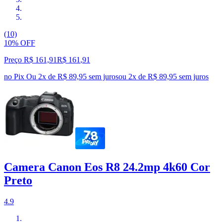
(10)
10% OFF
Preço R$ 161,91
R$
161
,
91
no Pix
Ou 2x de R$ 89,95 sem juros
ou
2
x de
R$ 89,95
sem juros
Camera Canon Eos R8 24.2mp 4k60 Cor
Preto
4.9