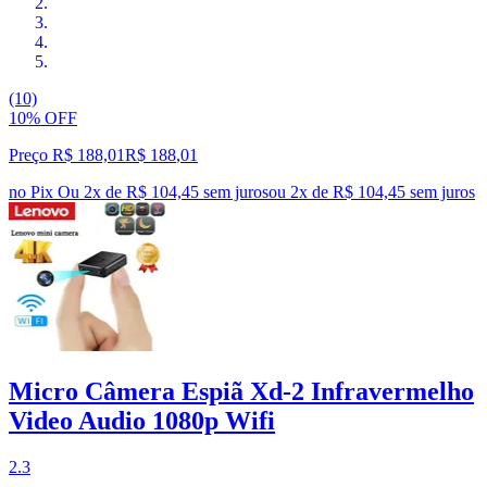
(10)
10% OFF
Preço R$ 188,01
R$
188
,
01
no Pix
Ou 2x de R$ 104,45 sem juros
ou
2
x de
R$ 104,45
sem juros
Micro Câmera Espiã Xd-2 Infravermelho
Video Audio 1080p Wifi
2.3