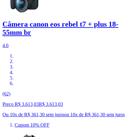
Câmera canon eos rebel t7 + plus 18-
55mm br
4.6
(62)
Preço R$ 3.613,03
R$
3.613
,
03
Ou 10x de R$ 361,30 sem juros
ou
10
x de
R$ 361,30
sem juros
Cupom 10% OFF