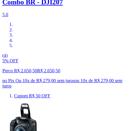
Combo BR - DJI207
5.0
(4)
5% OFF
Preço R$ 2.650,50
R$
2.650
,
50
no Pix
Ou 10x de R$ 279,00 sem juros
ou
10
x de
R$ 279,00
sem
juros
Cupom R$ 50 OFF