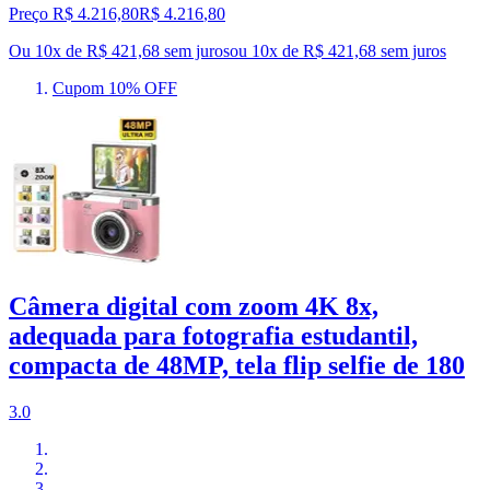
Preço R$ 4.216,80
R$
4.216
,
80
Ou 10x de R$ 421,68 sem juros
ou
10
x de
R$ 421,68
sem juros
Cupom 10% OFF
Câmera digital com zoom 4K 8x,
adequada para fotografia estudantil,
compacta de 48MP, tela flip selfie de 180
3.0