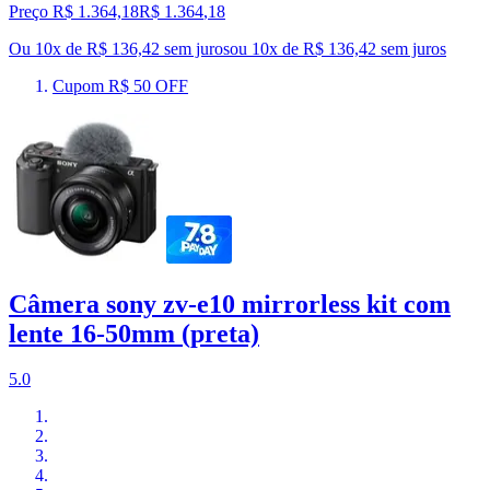
Preço R$ 1.364,18
R$
1.364
,
18
Ou 10x de R$ 136,42 sem juros
ou
10
x de
R$ 136,42
sem juros
Cupom R$ 50 OFF
Câmera sony zv-e10 mirrorless kit com
lente 16-50mm (preta)
5.0