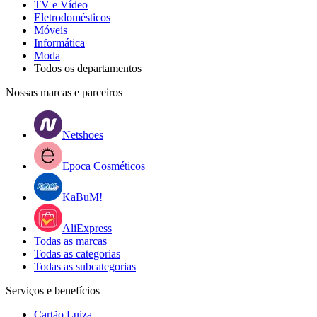
TV e Vídeo
Eletrodomésticos
Móveis
Informática
Moda
Todos os departamentos
Nossas marcas e parceiros
Netshoes
Epoca Cosméticos
KaBuM!
AliExpress
Todas as marcas
Todas as categorias
Todas as subcategorias
Serviços e benefícios
Cartão Luiza