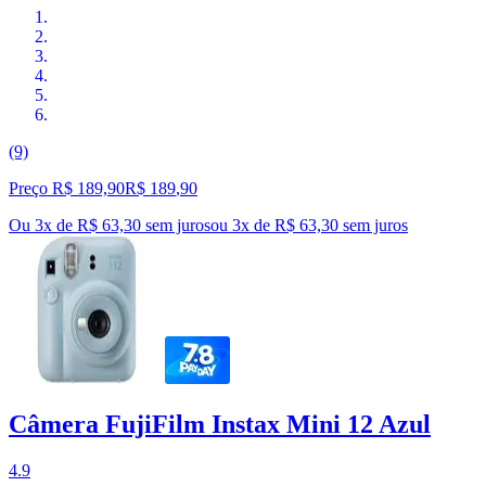
(9)
Preço R$ 189,90
R$
189
,
90
Ou 3x de R$ 63,30 sem juros
ou
3
x de
R$ 63,30
sem juros
Câmera FujiFilm Instax Mini 12 Azul
4.9