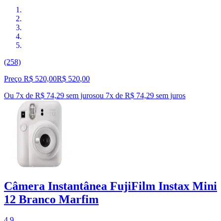
(258)
Preço R$ 520,00
R$
520
,
00
Ou 7x de R$ 74,29 sem juros
ou
7
x de
R$ 74,29
sem juros
Câmera Instantânea FujiFilm Instax Mini
12 Branco Marfim
4.9