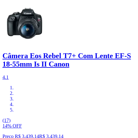
Câmera Eos Rebel T7+ Com Lente EF-S
18-55mm Is II Canon
4.1
(17)
14% OFF
Preço R$ 3.439,14
R$
3.439
,
14