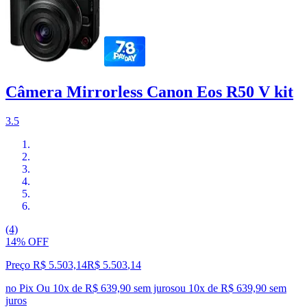
Câmera Mirrorless Canon Eos R50 V kit
3.5
(4)
14% OFF
Preço R$ 5.503,14
R$
5.503
,
14
no Pix
Ou 10x de R$ 639,90 sem juros
ou
10
x de
R$ 639,90
sem
juros