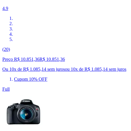
4.9
(20)
Preço R$ 10.851,36
R$
10.851
,
36
Ou 10x de R$ 1.085,14 sem juros
ou
10
x de
R$ 1.085,14
sem juros
Cupom 10% OFF
Full