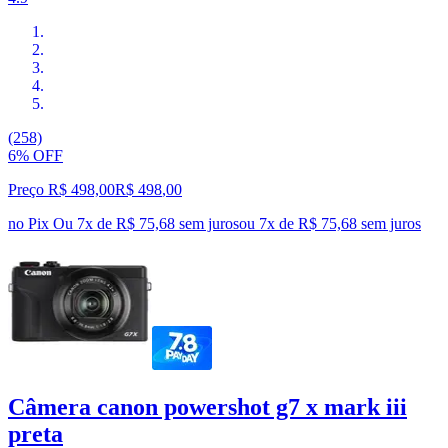
(258)
6% OFF
Preço R$ 498,00
R$
498
,
00
no Pix
Ou 7x de R$ 75,68 sem juros
ou
7
x de
R$ 75,68
sem juros
Câmera canon powershot g7 x mark iii
preta