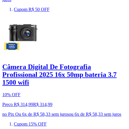
Cupom R$ 50 OFF
Câmera Digital De Fotografia
Profissional 2025 16x 50mp bateria 3.7
1500 wifi
10% OFF
Preço R$ 314,99
R$
314
,
99
no Pix
Ou 6x de R$ 58,33 sem juros
ou
6
x de
R$ 58,33
sem juros
Cupom 15% OFF