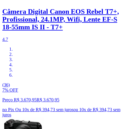
Câmera Digital Canon EOS Rebel T7+,
Profissional, 24.1MP, Wifi, Lente EF-S
18-55mm IS II - T7+
4.7
(36)
7% OFF
Preço R$ 3.670,95
R$
3.670
,
95
no Pix
Ou 10x de R$ 394,73 sem juros
ou
10
x de
R$ 394,73
sem
juros