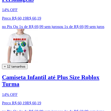
14% OFF
Preço R$ 60,19
R$
60
,
19
no Pix
Ou 1x de R$ 69,99 sem juros
ou
1
x de
R$ 69,99
sem juros
+ 12 tamanhos
Camiseta Infantil até Plus Size Roblox
Turma
14% OFF
Preço R$ 60,19
R$
60
,
19