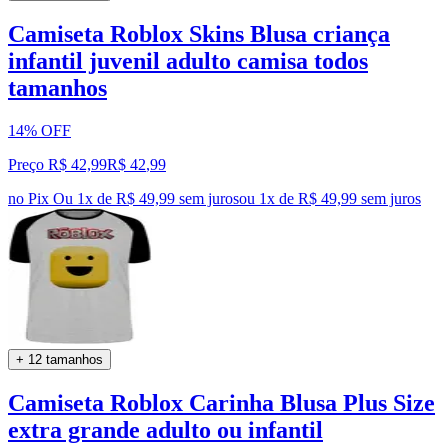
Camiseta Roblox Skins Blusa criança
infantil juvenil adulto camisa todos
tamanhos
14% OFF
Preço R$ 42,99
R$
42
,
99
no Pix
Ou 1x de R$ 49,99 sem juros
ou
1
x de
R$ 49,99
sem juros
+ 12 tamanhos
Camiseta Roblox Carinha Blusa Plus Size
extra grande adulto ou infantil