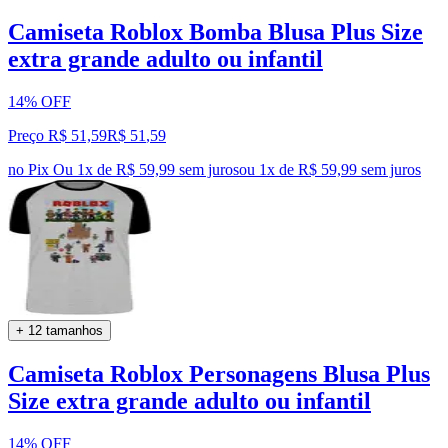
Camiseta Roblox Bomba Blusa Plus Size
extra grande adulto ou infantil
14% OFF
Preço R$ 51,59
R$
51
,
59
no Pix
Ou 1x de R$ 59,99 sem juros
ou
1
x de
R$ 59,99
sem juros
+ 12 tamanhos
Camiseta Roblox Personagens Blusa Plus
Size extra grande adulto ou infantil
14% OFF