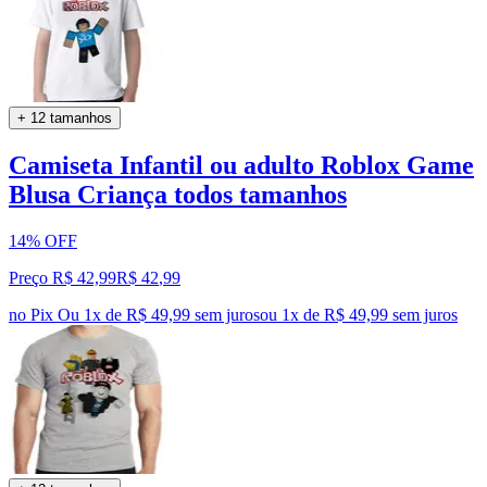
+ 12 tamanhos
Camiseta Infantil ou adulto Roblox Game
Blusa Criança todos tamanhos
14% OFF
Preço R$ 42,99
R$
42
,
99
no Pix
Ou 1x de R$ 49,99 sem juros
ou
1
x de
R$ 49,99
sem juros