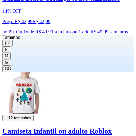
14% OFF
Preço R$ 42,99
R$
42
,
99
no Pix
Ou 1x de R$ 49,99 sem juros
ou
1
x de
R$ 49,99
sem juros
Tamanho
PP
P
M
G
GG
+ 12 tamanhos
Camiseta Infantil ou adulto Roblox