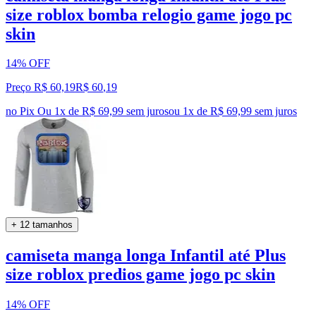
size roblox bomba relogio game jogo pc
skin
14% OFF
Preço R$ 60,19
R$
60
,
19
no Pix
Ou 1x de R$ 69,99 sem juros
ou
1
x de
R$ 69,99
sem juros
+ 12 tamanhos
camiseta manga longa Infantil até Plus
size roblox predios game jogo pc skin
14% OFF