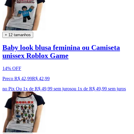
+ 12 tamanhos
Baby look blusa feminina ou Camiseta
unissex Roblox Game
14% OFF
Preço R$ 42,99
R$
42
,
99
no Pix
Ou 1x de R$ 49,99 sem juros
ou
1
x de
R$ 49,99
sem juros