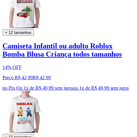
+ 12 tamanhos
Camiseta Infantil ou adulto Roblox
Bomba Blusa Criança todos tamanhos
14% OFF
Preço R$ 42,99
R$
42
,
99
no Pix
Ou 1x de R$ 49,99 sem juros
ou
1
x de
R$ 49,99
sem juros