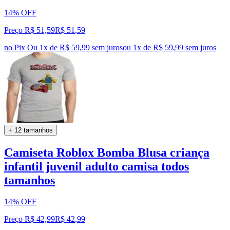
14% OFF
Preço R$ 51,59
R$
51
,
59
no Pix
Ou 1x de R$ 59,99 sem juros
ou
1
x de
R$ 59,99
sem juros
+ 12 tamanhos
Camiseta Roblox Bomba Blusa criança
infantil juvenil adulto camisa todos
tamanhos
14% OFF
Preço R$ 42,99
R$
42
,
99