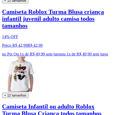
+ 12 tamanhos
Camiseta Roblox Turma Blusa criança
infantil juvenil adulto camisa todos
tamanhos
14% OFF
Preço R$ 42,99
R$
42
,
99
no Pix
Ou 1x de R$ 49,99 sem juros
ou
1
x de
R$ 49,99
sem juros
+ 12 tamanhos
Camiseta Infantil ou adulto Roblox
Turma Blusa Criança todos tamanhos