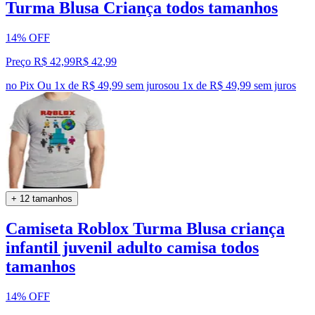
Turma Blusa Criança todos tamanhos
14% OFF
Preço R$ 42,99
R$
42
,
99
no Pix
Ou 1x de R$ 49,99 sem juros
ou
1
x de
R$ 49,99
sem juros
+ 12 tamanhos
Camiseta Roblox Turma Blusa criança
infantil juvenil adulto camisa todos
tamanhos
14% OFF