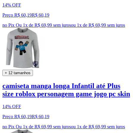
14% OFF
Preço R$ 60,19
R$
60
,
19
no Pix
Ou 1x de R$ 69,99 sem juros
ou
1
x de
R$ 69,99
sem juros
+ 12 tamanhos
camiseta manga longa Infantil até Plus
size roblox personagem game jogo pc skin
14% OFF
Preço R$ 60,19
R$
60
,
19
no Pix
Ou 1x de R$ 69,99 sem juros
ou
1
x de
R$ 69,99
sem juros