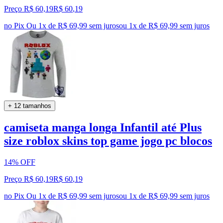
Preço R$ 60,19
R$
60
,
19
no Pix
Ou 1x de R$ 69,99 sem juros
ou
1
x de
R$ 69,99
sem juros
+ 12 tamanhos
camiseta manga longa Infantil até Plus
size roblox skins top game jogo pc blocos
14% OFF
Preço R$ 60,19
R$
60
,
19
no Pix
Ou 1x de R$ 69,99 sem juros
ou
1
x de
R$ 69,99
sem juros