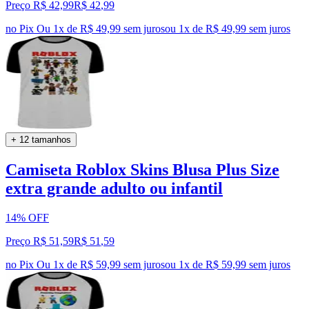
Preço R$ 42,99
R$
42
,
99
no Pix
Ou 1x de R$ 49,99 sem juros
ou
1
x de
R$ 49,99
sem juros
+ 12 tamanhos
Camiseta Roblox Skins Blusa Plus Size
extra grande adulto ou infantil
14% OFF
Preço R$ 51,59
R$
51
,
59
no Pix
Ou 1x de R$ 59,99 sem juros
ou
1
x de
R$ 59,99
sem juros