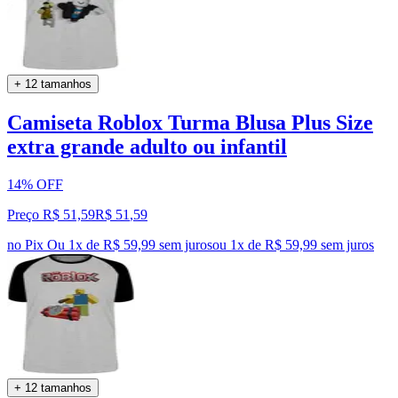
+ 12 tamanhos
Camiseta Roblox Turma Blusa Plus Size
extra grande adulto ou infantil
14% OFF
Preço R$ 51,59
R$
51
,
59
no Pix
Ou 1x de R$ 59,99 sem juros
ou
1
x de
R$ 59,99
sem juros
+ 12 tamanhos