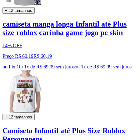
+ 12 tamanhos
camiseta manga longa Infantil até Plus
size roblox carinha game jogo pc skin
14% OFF
Preço R$ 60,19
R$
60
,
19
no Pix
Ou 1x de R$ 69,99 sem juros
ou
1
x de
R$ 69,99
sem juros
+ 12 tamanhos
Camiseta Infantil até Plus Size Roblox
Personagens