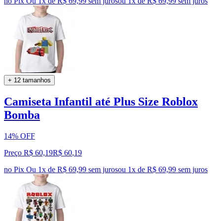
no Pix
Ou 1x de R$ 69,99 sem juros
ou
1
x de
R$ 69,99
sem juros
+ 12 tamanhos
Camiseta Infantil até Plus Size Roblox
Bomba
14% OFF
Preço R$ 60,19
R$
60
,
19
no Pix
Ou 1x de R$ 69,99 sem juros
ou
1
x de
R$ 69,99
sem juros