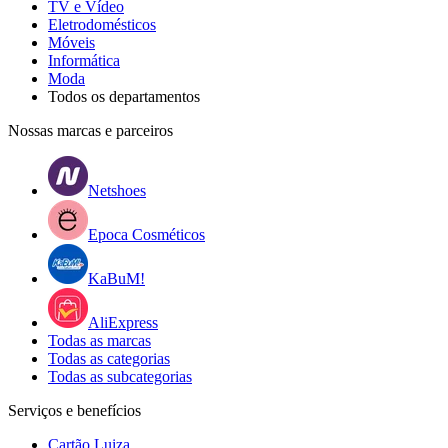
TV e Vídeo
Eletrodomésticos
Móveis
Informática
Moda
Todos os departamentos
Nossas marcas e parceiros
Netshoes
Epoca Cosméticos
KaBuM!
AliExpress
Todas as marcas
Todas as categorias
Todas as subcategorias
Serviços e benefícios
Cartão Luiza