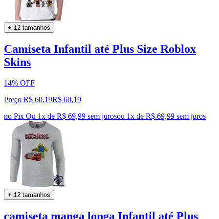
+ 12 tamanhos
Camiseta Infantil até Plus Size Roblox
Skins
14% OFF
Preço R$ 60,19
R$
60
,
19
no Pix
Ou 1x de R$ 69,99 sem juros
ou
1
x de
R$ 69,99
sem juros
+ 12 tamanhos
camiseta manga longa Infantil até Plus