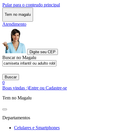
Pular para o conteudo principal
Tem no magalu
Atendimento
Digite seu CEP
Buscar no Magalu
Buscar
0
Boas vindas :)
Entre ou Cadastre-se
Tem no Magalu
Departamentos
Celulares e Smartphones