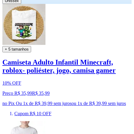
Unissex
+ 5 tamanhos
Camiseta Adulto Infantil Minecraft,
roblox- poliéster, jogo, camisa gamer
10% OFF
Preço R$ 35,99
R$
35
,
99
no Pix
Ou 1x de R$ 39,99 sem juros
ou
1
x de
R$ 39,99
sem juros
Cupom R$ 10 OFF