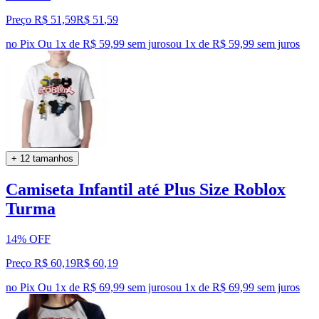
Preço R$ 51,59
R$
51
,
59
no Pix
Ou 1x de R$ 59,99 sem juros
ou
1
x de
R$ 59,99
sem juros
+ 12 tamanhos
Camiseta Infantil até Plus Size Roblox
Turma
14% OFF
Preço R$ 60,19
R$
60
,
19
no Pix
Ou 1x de R$ 69,99 sem juros
ou
1
x de
R$ 69,99
sem juros