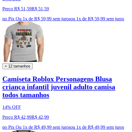
Preço R$ 51,59
R$
51
,
59
no Pix
Ou 1x de R$ 59,99 sem juros
ou
1
x de
R$ 59,99
sem juros
+ 12 tamanhos
Camiseta Roblox Personagens Blusa
criança infantil juvenil adulto camisa
todos tamanhos
14% OFF
Preço R$ 42,99
R$
42
,
99
no Pix
Ou 1x de R$ 49,99 sem juros
ou
1
x de
R$ 49,99
sem juros