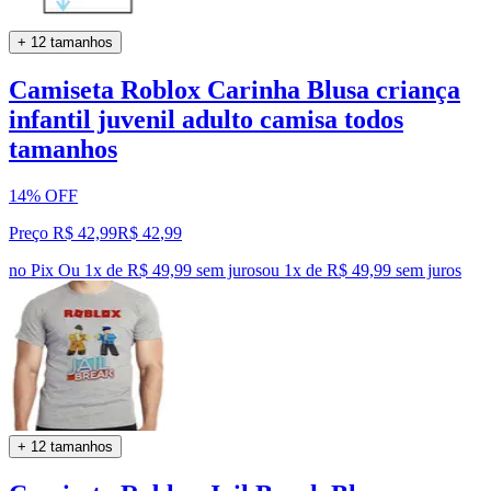
+ 12 tamanhos
Camiseta Roblox Carinha Blusa criança
infantil juvenil adulto camisa todos
tamanhos
14% OFF
Preço R$ 42,99
R$
42
,
99
no Pix
Ou 1x de R$ 49,99 sem juros
ou
1
x de
R$ 49,99
sem juros
+ 12 tamanhos