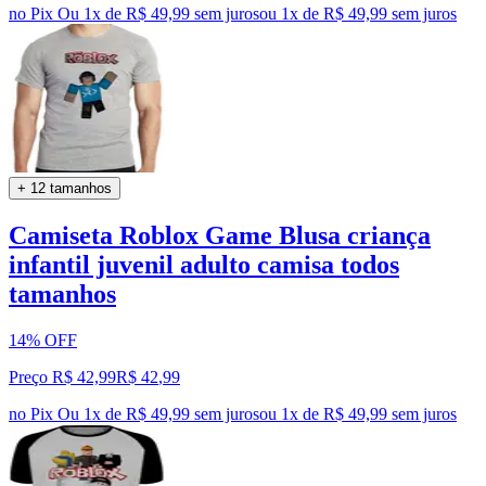
no Pix
Ou 1x de R$ 49,99 sem juros
ou
1
x de
R$ 49,99
sem juros
+ 12 tamanhos
Camiseta Roblox Game Blusa criança
infantil juvenil adulto camisa todos
tamanhos
14% OFF
Preço R$ 42,99
R$
42
,
99
no Pix
Ou 1x de R$ 49,99 sem juros
ou
1
x de
R$ 49,99
sem juros