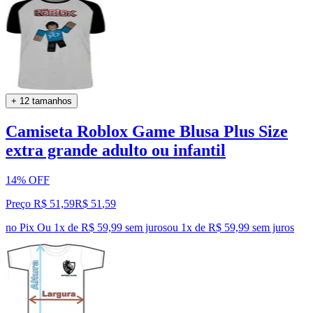
+ 12 tamanhos
Camiseta Roblox Game Blusa Plus Size
extra grande adulto ou infantil
14% OFF
Preço R$ 51,59
R$
51
,
59
no Pix
Ou 1x de R$ 59,99 sem juros
ou
1
x de
R$ 59,99
sem juros