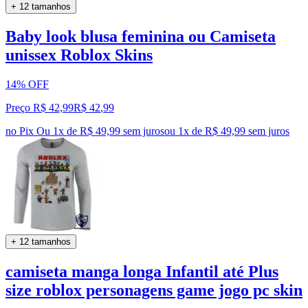
+ 12 tamanhos
Baby look blusa feminina ou Camiseta
unissex Roblox Skins
14% OFF
Preço R$ 42,99
R$
42
,
99
no Pix
Ou 1x de R$ 49,99 sem juros
ou
1
x de
R$ 49,99
sem juros
+ 12 tamanhos
camiseta manga longa Infantil até Plus
size roblox personagens game jogo pc skin