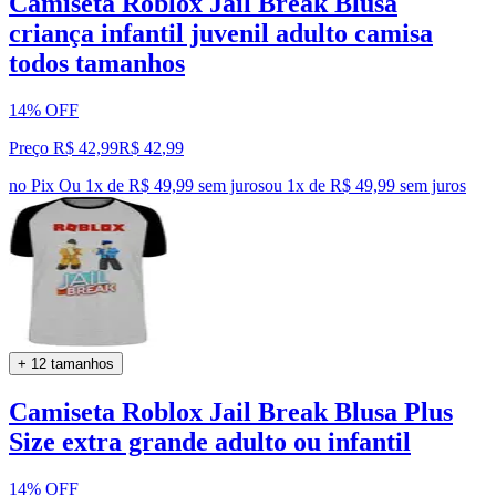
Camiseta Roblox Jail Break Blusa
criança infantil juvenil adulto camisa
todos tamanhos
14% OFF
Preço R$ 42,99
R$
42
,
99
no Pix
Ou 1x de R$ 49,99 sem juros
ou
1
x de
R$ 49,99
sem juros
+ 12 tamanhos
Camiseta Roblox Jail Break Blusa Plus
Size extra grande adulto ou infantil
14% OFF