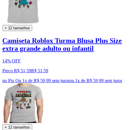
+ 12 tamanhos
Camiseta Roblox Turma Blusa Plus Size
extra grande adulto ou infantil
14% OFF
Preço R$ 51,59
R$
51
,
59
no Pix
Ou 1x de R$ 59,99 sem juros
ou
1
x de
R$ 59,99
sem juros
+ 12 tamanhos