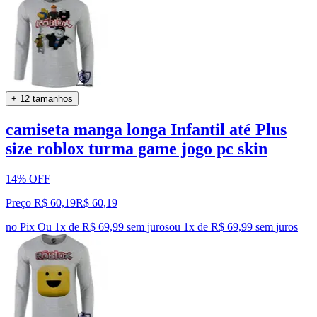
+ 12 tamanhos
camiseta manga longa Infantil até Plus
size roblox turma game jogo pc skin
14% OFF
Preço R$ 60,19
R$
60
,
19
no Pix
Ou 1x de R$ 69,99 sem juros
ou
1
x de
R$ 69,99
sem juros