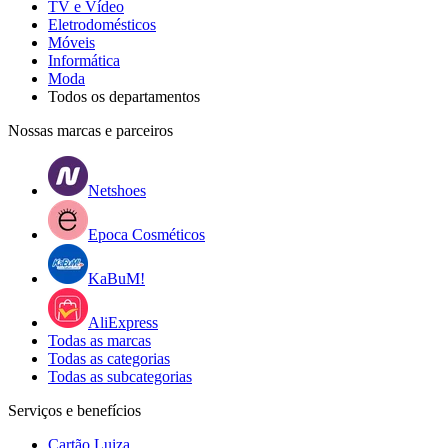
TV e Vídeo
Eletrodomésticos
Móveis
Informática
Moda
Todos os departamentos
Nossas marcas e parceiros
Netshoes
Epoca Cosméticos
KaBuM!
AliExpress
Todas as marcas
Todas as categorias
Todas as subcategorias
Serviços e benefícios
Cartão Luiza