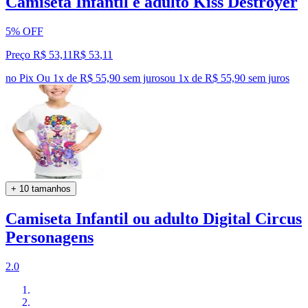
Camiseta Infantil e adulto Kiss Destroyer
5% OFF
Preço R$ 53,11
R$
53
,
11
no Pix
Ou 1x de R$ 55,90 sem juros
ou
1
x de
R$ 55,90
sem juros
+ 10 tamanhos
Camiseta Infantil ou adulto Digital Circus
Personagens
2.0