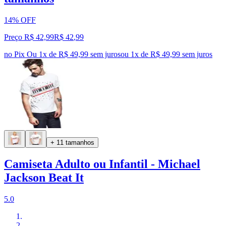
14% OFF
Preço R$ 42,99
R$
42
,
99
no Pix
Ou 1x de R$ 49,99 sem juros
ou
1
x de
R$ 49,99
sem juros
+ 11 tamanhos
Camiseta Adulto ou Infantil - Michael
Jackson Beat It
5.0