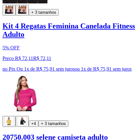
+ 3 tamanhos
Kit 4 Regatas Feminina Canelada Fitness
Adulto
5% OFF
Preço R$ 72,11
R$
72
,
11
no Pix
Ou 1x de R$ 75,91 sem juros
ou
1
x de
R$ 75,91
sem juros
+4
+ 3 tamanhos
20750.003 selene camiseta adulto