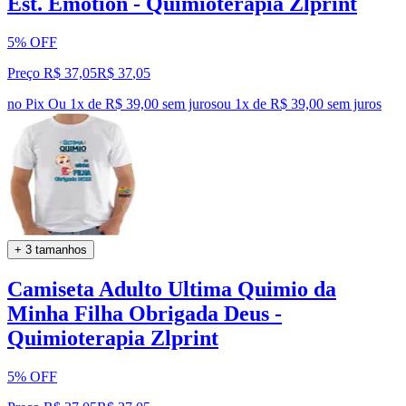
Est. Emotion - Quimioterapia Zlprint
5% OFF
Preço R$ 37,05
R$
37
,
05
no Pix
Ou 1x de R$ 39,00 sem juros
ou
1
x de
R$ 39,00
sem juros
+ 3 tamanhos
Camiseta Adulto Ultima Quimio da
Minha Filha Obrigada Deus -
Quimioterapia Zlprint
5% OFF