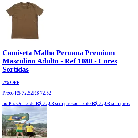
Camiseta Malha Peruana Premium
Masculino Adulto - Ref 1080 - Cores
Sortidas
7% OFF
Preço R$ 72,52
R$
72
,
52
no Pix
Ou 1x de R$ 77,98 sem juros
ou
1
x de
R$ 77,98
sem juros