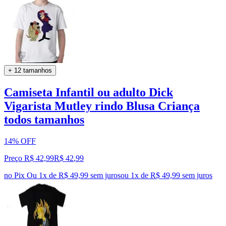
+ 12 tamanhos
Camiseta Infantil ou adulto Dick
Vigarista Mutley rindo Blusa Criança
todos tamanhos
14% OFF
Preço R$ 42,99
R$
42
,
99
no Pix
Ou 1x de R$ 49,99 sem juros
ou
1
x de
R$ 49,99
sem juros