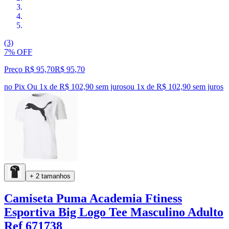
(3)
7% OFF
Preço R$ 95,70
R$
95
,
70
no Pix
Ou 1x de R$ 102,90 sem juros
ou
1
x de
R$ 102,90
sem juros
+ 2 tamanhos
Camiseta Puma Academia Ftiness
Esportiva Big Logo Tee Masculino Adulto
Ref 671738