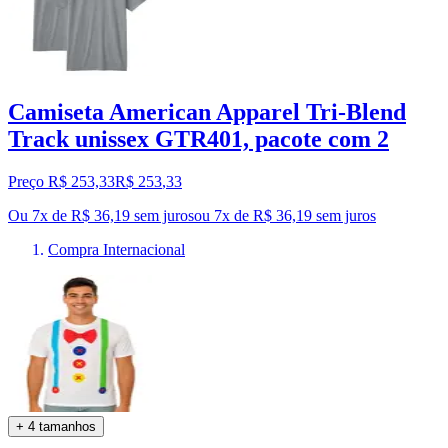
Camiseta American Apparel Tri-Blend
Track unissex GTR401, pacote com 2
Preço R$ 253,33
R$
253
,
33
Ou 7x de R$ 36,19 sem juros
ou
7
x de
R$ 36,19
sem juros
Compra Internacional
+ 4 tamanhos