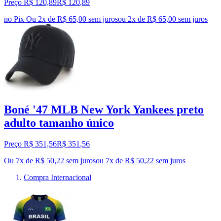
Preço R$ 120,89
R$
120
,
89
no Pix
Ou 2x de R$ 65,00 sem juros
ou
2
x de
R$ 65,00
sem juros
Boné '47 MLB New York Yankees preto
adulto tamanho único
Preço R$ 351,56
R$
351
,
56
Ou 7x de R$ 50,22 sem juros
ou
7
x de
R$ 50,22
sem juros
Compra Internacional