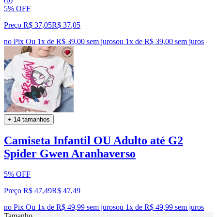
5% OFF
Preço R$ 37,05
R$
37
,
05
no Pix
Ou 1x de R$ 39,00 sem juros
ou
1
x de
R$ 39,00
sem juros
+ 14 tamanhos
Camiseta Infantil OU Adulto até G2
Spider Gwen Aranhaverso
5% OFF
Preço R$ 47,49
R$
47
,
49
no Pix
Ou 1x de R$ 49,99 sem juros
ou
1
x de
R$ 49,99
sem juros
Tamanho