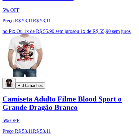
5% OFF
Preço R$ 53,11
R$
53
,
11
no Pix
Ou 1x de R$ 55,90 sem juros
ou
1
x de
R$ 55,90
sem juros
+ 3 tamanhos
Camiseta Adulto Filme Blood Sport o
Grande Dragão Branco
5% OFF
Preço R$ 53,11
R$
53
,
11