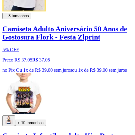
+ 3 tamanhos
Camiseta Adulto Aniversário 50 Anos de
Gostosura Flork - Festa Zlprint
5% OFF
Preço R$ 37,05
R$
37
,
05
no Pix
Ou 1x de R$ 39,00 sem juros
ou
1
x de
R$ 39,00
sem juros
+ 10 tamanhos