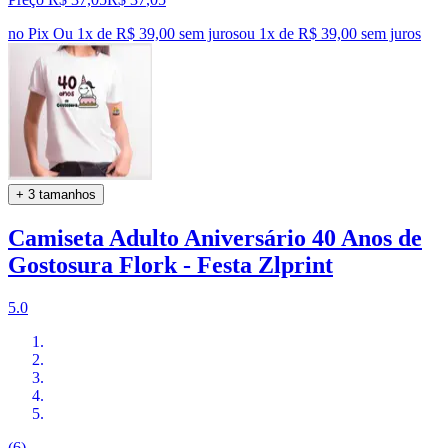
no Pix
Ou 1x de R$ 39,00 sem juros
ou
1
x de
R$ 39,00
sem juros
+ 3 tamanhos
Camiseta Adulto Aniversário 40 Anos de
Gostosura Flork - Festa Zlprint
5.0
(6)