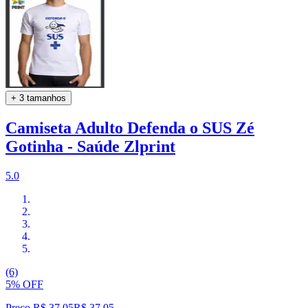
+ 3 tamanhos
Camiseta Adulto Defenda o SUS Zé
Gotinha - Saúde Zlprint
5.0
(6)
5% OFF
Preço R$ 37,05
R$
37
,
05