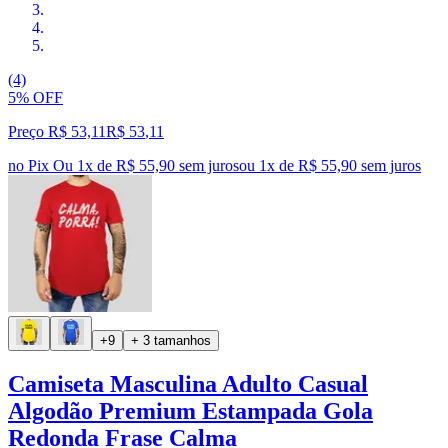
(4)
5% OFF
Preço R$ 53,11
R$
53
,
11
no Pix
Ou 1x de R$ 55,90 sem juros
ou
1
x de
R$ 55,90
sem juros
+9
+ 3 tamanhos
Camiseta Masculina Adulto Casual
Algodão Premium Estampada Gola
Redonda Frase Calma