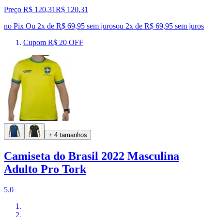
Preço R$ 120,31
R$
120
,
31
no Pix
Ou 2x de R$ 69,95 sem juros
ou
2
x de
R$ 69,95
sem juros
Cupom R$ 20 OFF
+ 4 tamanhos
Camiseta do Brasil 2022 Masculina
Adulto Pro Tork
5.0