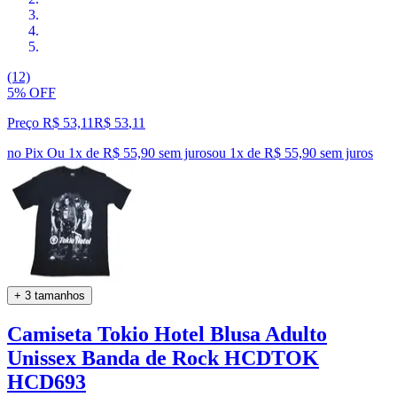
(12)
5% OFF
Preço R$ 53,11
R$
53
,
11
no Pix
Ou 1x de R$ 55,90 sem juros
ou
1
x de
R$ 55,90
sem juros
+ 3 tamanhos
Camiseta Tokio Hotel Blusa Adulto
Unissex Banda de Rock HCDTOK
HCD693