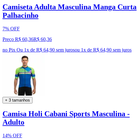
Camiseta Adulta Masculina Manga Curta
Palhacinho
7% OFF
Preço R$ 60,36
R$
60
,
36
no Pix
Ou 1x de R$ 64,90 sem juros
ou
1
x de
R$ 64,90
sem juros
+ 3 tamanhos
Camisa Holi Cabani Sports Masculina -
Adulto
14% OFF