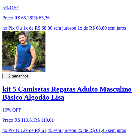
5% OFF
Preço R$ 65,36
R$
65
,
36
no Pix
Ou 1x de R$ 68,80 sem juros
ou
1
x de
R$ 68,80
sem juros
+ 2 tamanhos
kit 5 Camisetas Regatas Adulto Masculino
Básico Algodão Lisa
10% OFF
Preço R$ 110,61
R$
110
,
61
no Pix
Ou 2x de R$ 61,45 sem juros
ou
2
x de
R$ 61,45
sem juros