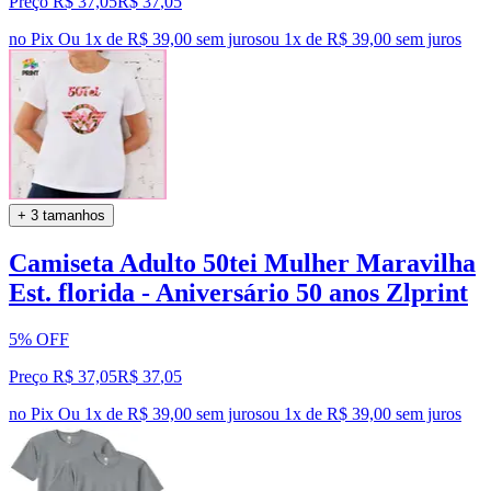
Preço R$ 37,05
R$
37
,
05
no Pix
Ou 1x de R$ 39,00 sem juros
ou
1
x de
R$ 39,00
sem juros
+ 3 tamanhos
Camiseta Adulto 50tei Mulher Maravilha
Est. florida - Aniversário 50 anos Zlprint
5% OFF
Preço R$ 37,05
R$
37
,
05
no Pix
Ou 1x de R$ 39,00 sem juros
ou
1
x de
R$ 39,00
sem juros