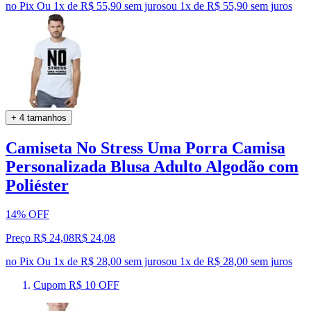
no Pix
Ou 1x de R$ 55,90 sem juros
ou
1
x de
R$ 55,90
sem juros
+ 4 tamanhos
Camiseta No Stress Uma Porra Camisa
Personalizada Blusa Adulto Algodão com
Poliéster
14% OFF
Preço R$ 24,08
R$
24
,
08
no Pix
Ou 1x de R$ 28,00 sem juros
ou
1
x de
R$ 28,00
sem juros
Cupom R$ 10 OFF