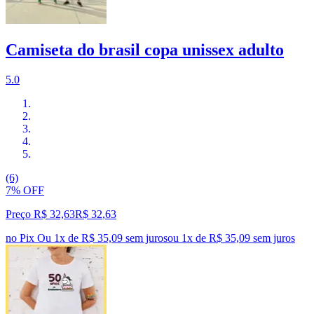
Camiseta do brasil copa unissex adulto
5.0
(6)
7% OFF
Preço R$ 32,63
R$
32
,
63
no Pix
Ou 1x de R$ 35,09 sem juros
ou
1
x de
R$ 35,09
sem juros