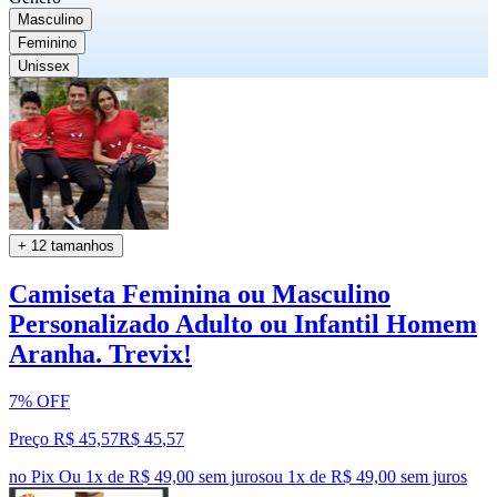
Masculino
Feminino
Unissex
+ 12 tamanhos
Camiseta Feminina ou Masculino
Personalizado Adulto ou Infantil Homem
Aranha. Trevix!
7% OFF
Preço R$ 45,57
R$
45
,
57
no Pix
Ou 1x de R$ 49,00 sem juros
ou
1
x de
R$ 49,00
sem juros