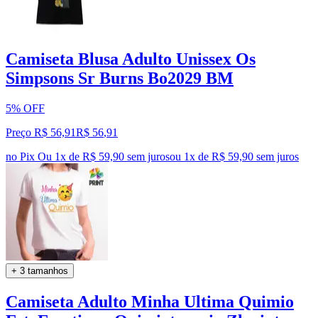
Camiseta Blusa Adulto Unissex Os
Simpsons Sr Burns Bo2029 BM
5% OFF
Preço R$ 56,91
R$
56
,
91
no Pix
Ou 1x de R$ 59,90 sem juros
ou
1
x de
R$ 59,90
sem juros
+ 3 tamanhos
Camiseta Adulto Minha Ultima Quimio