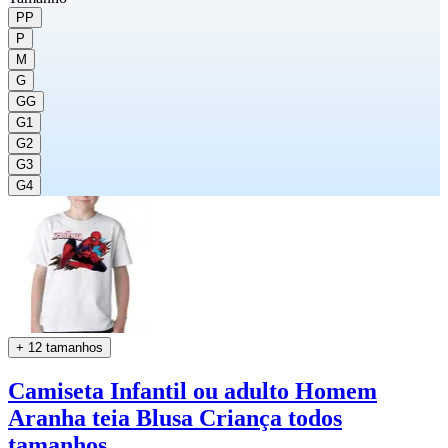
PP
P
M
G
GG
G1
G2
G3
G4
+ 12 tamanhos
Camiseta Infantil ou adulto Homem
Aranha teia Blusa Criança todos
tamanhos