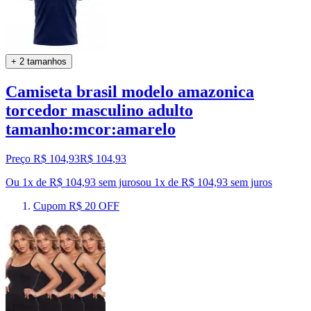
+ 2 tamanhos
Camiseta brasil modelo amazonica
torcedor masculino adulto
tamanho:mcor:amarelo
Preço R$ 104,93
R$
104
,
93
Ou 1x de R$ 104,93 sem juros
ou
1
x de
R$ 104,93
sem juros
Cupom R$ 20 OFF