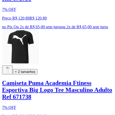
7% OFF
Preço R$ 120,89
R$
120
,
89
no Pix
Ou 2x de R$ 65,00 sem juros
ou
2
x de
R$ 65,00
sem juros
+ 2 tamanhos
Camiseta Puma Academia Ftiness
Esportiva Big Logo Tee Masculino Adulto
Ref 671738
7% OFF