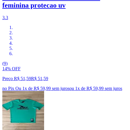
feminina protecao uv
3.3
(9)
14% OFF
Preço R$ 51,59
R$
51
,
59
no Pix
Ou 1x de R$ 59,99 sem juros
ou
1
x de
R$ 59,99
sem juros