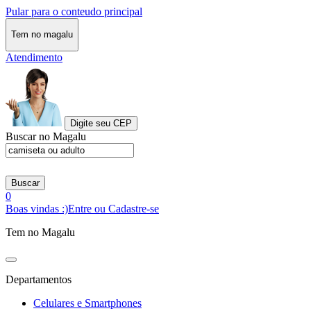
Pular para o conteudo principal
Tem no magalu
Atendimento
Digite seu CEP
Buscar no Magalu
Buscar
0
Boas vindas :)
Entre ou Cadastre-se
Tem no Magalu
Departamentos
Celulares e Smartphones