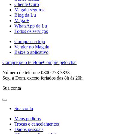
Cliente Ouro
Magalu seguros
Blog da Lu
Maga +
WhatsApp da Lu
Todos os serviços
Comprar na loja
Vender no Magalu
Baixe o aplicativo
Compre pelo telefone
Compre pelo chat
Número de telefone 0800 773 3838
Seg. à Dom. exceto feriados das 8h às 20h
Sua conta
Sua conta
Meus pedidos
Trocas e cancelamentos
Dados pessoais