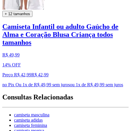
+ 12 tamanhos
Camiseta Infantil ou adulto Gaúcho de
Alma e Coração Blusa Criança todos
tamanhos
R$ 49,99
14% OFF
Preço R$ 42,99
R$
42
,
99
no Pix
Ou 1x de R$ 49,99 sem juros
ou
1
x de
R$ 49,99
sem juros
Consultas Relacionadas
camiseta masculina
camiseta adidas
camiseta feminina
camiseta reserva