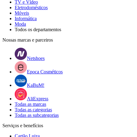
TV e Vídeo
Eletrodomésticos
Móveis
Informática
Moda
Todos os departamentos
Nossas marcas e parceiros
Netshoes
Epoca Cosméticos
KaBuM!
AliExpress
Todas as marcas
Todas as categorias
Todas as subcategorias
Serviços e benefícios
Cartão Luiza