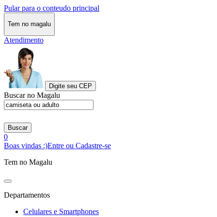
Pular para o conteudo principal
Tem no magalu
Atendimento
Digite seu CEP
Buscar no Magalu
Buscar
0
Boas vindas :)
Entre ou Cadastre-se
Tem no Magalu
Departamentos
Celulares e Smartphones