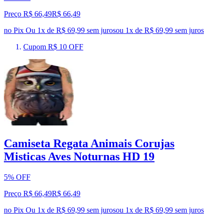
Preço R$ 66,49
R$
66
,
49
no Pix
Ou 1x de R$ 69,99 sem juros
ou
1
x de
R$ 69,99
sem juros
Cupom R$ 10 OFF
Camiseta Regata Animais Corujas
Misticas Aves Noturnas HD 19
5% OFF
Preço R$ 66,49
R$
66
,
49
no Pix
Ou 1x de R$ 69,99 sem juros
ou
1
x de
R$ 69,99
sem juros