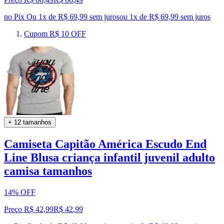
no Pix
Ou 1x de R$ 69,99 sem juros
ou
1
x de
R$ 69,99
sem juros
Cupom R$ 10 OFF
+ 12 tamanhos
Camiseta Capitão América Escudo End
Line Blusa criança infantil juvenil adulto
camisa tamanhos
14% OFF
Preço R$ 42,99
R$
42
,
99