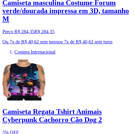
Camiseta masculina Costume Forum
verde/dourada impressa em 3D, tamanho
M
Preço R$ 284,35
R$
284
,
35
Ou 7x de R$ 40,62 sem juros
ou
7
x de
R$ 40,62
sem juros
Compra Internacional
Camiseta Regata Tshirt Animais
Cyberpunk Cachorro Cão Dog 2
5% OFF