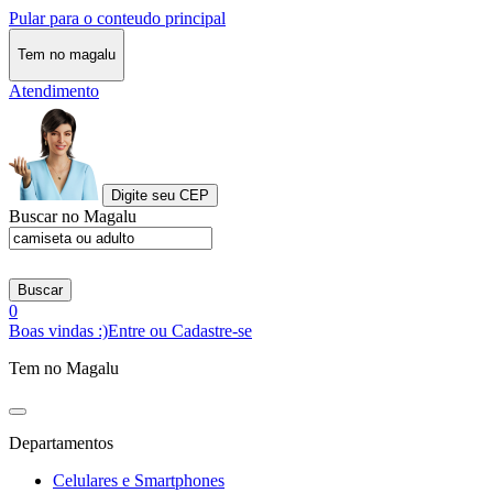
Pular para o conteudo principal
Tem no magalu
Atendimento
Digite seu CEP
Buscar no Magalu
Buscar
0
Boas vindas :)
Entre ou Cadastre-se
Tem no Magalu
Departamentos
Celulares e Smartphones