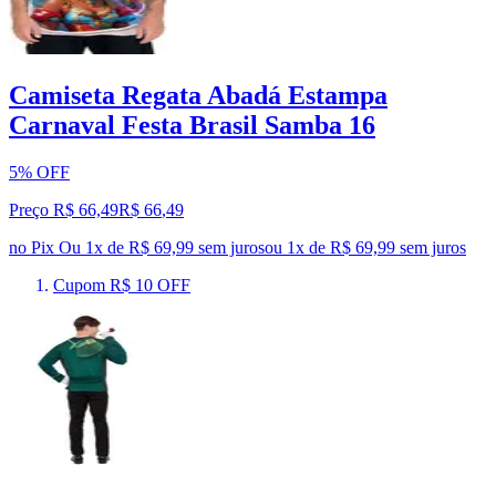
Camiseta Regata Abadá Estampa
Carnaval Festa Brasil Samba 16
5% OFF
Preço R$ 66,49
R$
66
,
49
no Pix
Ou 1x de R$ 69,99 sem juros
ou
1
x de
R$ 69,99
sem juros
Cupom R$ 10 OFF