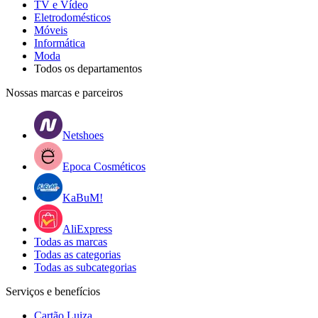
TV e Vídeo
Eletrodomésticos
Móveis
Informática
Moda
Todos os departamentos
Nossas marcas e parceiros
Netshoes
Epoca Cosméticos
KaBuM!
AliExpress
Todas as marcas
Todas as categorias
Todas as subcategorias
Serviços e benefícios
Cartão Luiza