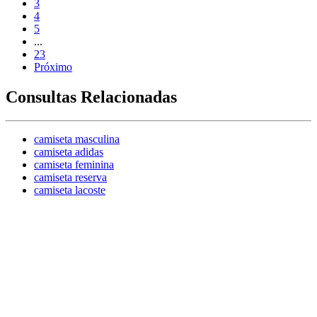
3
4
5
...
23
Próximo
Consultas Relacionadas
camiseta masculina
camiseta adidas
camiseta feminina
camiseta reserva
camiseta lacoste