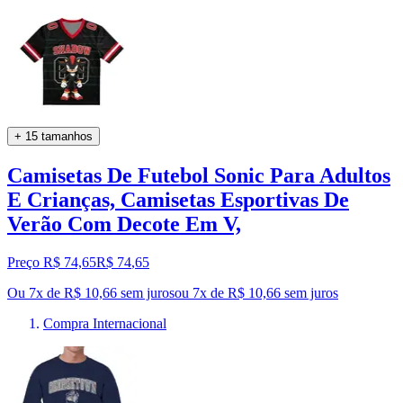
+ 15 tamanhos
Camisetas De Futebol Sonic Para Adultos
E Crianças, Camisetas Esportivas De
Verão Com Decote Em V,
Preço R$ 74,65
R$
74
,
65
Ou 7x de R$ 10,66 sem juros
ou
7
x de
R$ 10,66
sem juros
Compra Internacional