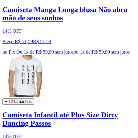
Camiseta Manga Longa blusa Não abra
mão de seus sonhos
14% OFF
Preço R$ 51,59
R$
51
,
59
no Pix
Ou 1x de R$ 59,99 sem juros
ou
1
x de
R$ 59,99
sem juros
+ 12 tamanhos
Camiseta Infantil até Plus Size Dirty
Dancing Passos
14% OFF