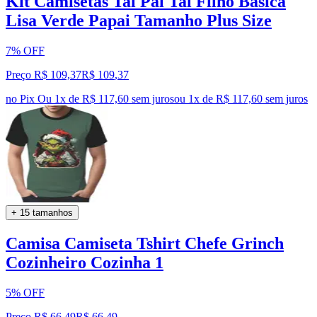
Kit Camisetas Tal Pai Tal Filho Básica
Lisa Verde Papai Tamanho Plus Size
7% OFF
Preço R$ 109,37
R$
109
,
37
no Pix
Ou 1x de R$ 117,60 sem juros
ou
1
x de
R$ 117,60
sem juros
+ 15 tamanhos
Camisa Camiseta Tshirt Chefe Grinch
Cozinheiro Cozinha 1
5% OFF
Preço R$ 66,49
R$
66
,
49