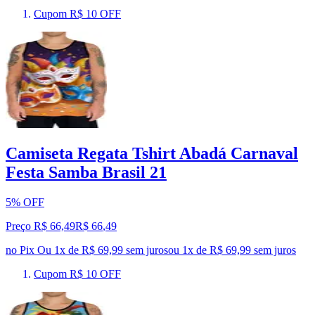
Cupom R$ 10 OFF
Camiseta Regata Tshirt Abadá Carnaval
Festa Samba Brasil 21
5% OFF
Preço R$ 66,49
R$
66
,
49
no Pix
Ou 1x de R$ 69,99 sem juros
ou
1
x de
R$ 69,99
sem juros
Cupom R$ 10 OFF