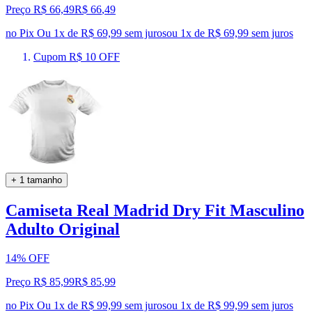
Preço R$ 66,49
R$
66
,
49
no Pix
Ou 1x de R$ 69,99 sem juros
ou
1
x de
R$ 69,99
sem juros
Cupom R$ 10 OFF
+ 1 tamanho
Camiseta Real Madrid Dry Fit Masculino
Adulto Original
14% OFF
Preço R$ 85,99
R$
85
,
99
no Pix
Ou 1x de R$ 99,99 sem juros
ou
1
x de
R$ 99,99
sem juros