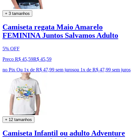
+ 3 tamanhos
Camiseta regata Maio Amarelo
FEMININA Juntos Salvamos Adulto
5% OFF
Preço R$ 45,59
R$
45
,
59
no Pix
Ou 1x de R$ 47,99 sem juros
ou
1
x de
R$ 47,99
sem juros
+ 12 tamanhos
Camiseta Infantil ou adulto Adventure