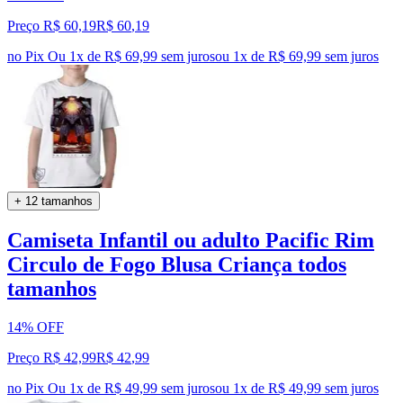
Preço R$ 60,19
R$
60
,
19
no Pix
Ou 1x de R$ 69,99 sem juros
ou
1
x de
R$ 69,99
sem juros
+ 12 tamanhos
Camiseta Infantil ou adulto Pacific Rim
Circulo de Fogo Blusa Criança todos
tamanhos
14% OFF
Preço R$ 42,99
R$
42
,
99
no Pix
Ou 1x de R$ 49,99 sem juros
ou
1
x de
R$ 49,99
sem juros