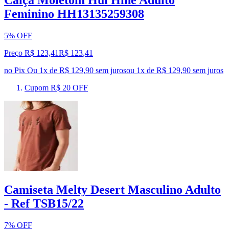
Feminino HH13135259308
5% OFF
Preço R$ 123,41
R$
123
,
41
no Pix
Ou 1x de R$ 129,90 sem juros
ou
1
x de
R$ 129,90
sem juros
Cupom R$ 20 OFF
Camiseta Melty Desert Masculino Adulto
- Ref TSB15/22
7% OFF