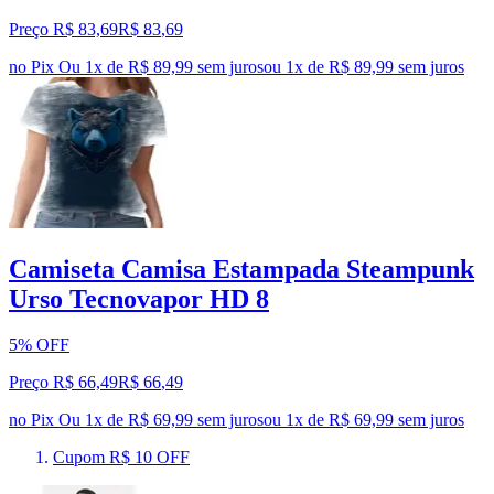
Preço R$ 83,69
R$
83
,
69
no Pix
Ou 1x de R$ 89,99 sem juros
ou
1
x de
R$ 89,99
sem juros
Camiseta Camisa Estampada Steampunk
Urso Tecnovapor HD 8
5% OFF
Preço R$ 66,49
R$
66
,
49
no Pix
Ou 1x de R$ 69,99 sem juros
ou
1
x de
R$ 69,99
sem juros
Cupom R$ 10 OFF