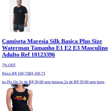
Camiseta Maresia Silk Basica Plus Size
Waterman Tamanho E1 E2 E3 Masculino
Adulto Ref 10123396
7% OFF
Preço R$ 109,73
R$
109
,
73
no Pix
Ou 2x de R$ 59,00 sem juros
ou
2
x de
R$ 59,00
sem juros