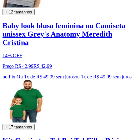
+ 12 tamanhos
Baby look blusa feminina ou Camiseta
unissex Grey's Anatomy Meredith
Cristina
14% OFF
Preço R$ 42,99
R$
42
,
99
no Pix
Ou 1x de R$ 49,99 sem juros
ou
1
x de
R$ 49,99
sem juros
+ 17 tamanhos