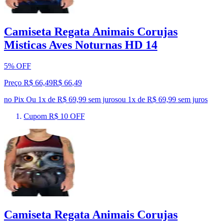
Camiseta Regata Animais Corujas
Misticas Aves Noturnas HD 14
5% OFF
Preço R$ 66,49
R$
66
,
49
no Pix
Ou 1x de R$ 69,99 sem juros
ou
1
x de
R$ 69,99
sem juros
Cupom R$ 10 OFF
Camiseta Regata Animais Corujas