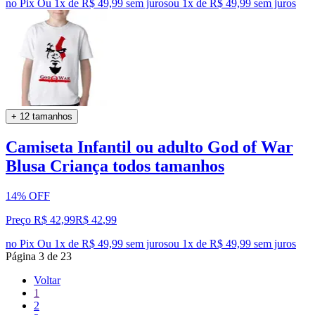
no Pix
Ou 1x de R$ 49,99 sem juros
ou
1
x de
R$ 49,99
sem juros
+ 12 tamanhos
Camiseta Infantil ou adulto God of War
Blusa Criança todos tamanhos
14% OFF
Preço R$ 42,99
R$
42
,
99
no Pix
Ou 1x de R$ 49,99 sem juros
ou
1
x de
R$ 49,99
sem juros
Página
3
de
23
Voltar
1
2