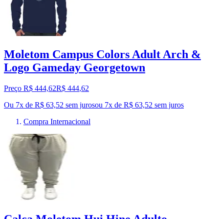
Moletom Campus Colors Adult Arch &
Logo Gameday Georgetown
Preço R$ 444,62
R$
444
,
62
Ou 7x de R$ 63,52 sem juros
ou
7
x de
R$ 63,52
sem juros
Compra Internacional
Calça Moletom Hui Hine Adulto