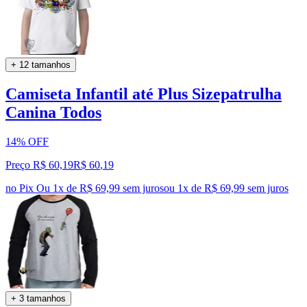
+ 12 tamanhos
Camiseta Infantil até Plus Sizepatrulha
Canina Todos
14% OFF
Preço R$ 60,19
R$
60
,
19
no Pix
Ou 1x de R$ 69,99 sem juros
ou
1
x de
R$ 69,99
sem juros
+ 3 tamanhos