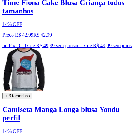
Time Fiona Cake Blusa Criança todos
tamanhos
14% OFF
Preço R$ 42,99
R$
42
,
99
no Pix
Ou 1x de R$ 49,99 sem juros
ou
1
x de
R$ 49,99
sem juros
+ 3 tamanhos
Camiseta Manga Longa blusa Yondu
perfil
14% OFF