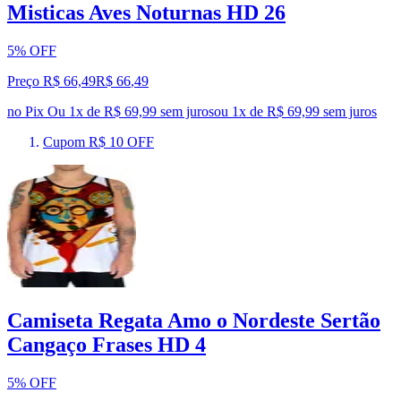
Misticas Aves Noturnas HD 26
5% OFF
Preço R$ 66,49
R$
66
,
49
no Pix
Ou 1x de R$ 69,99 sem juros
ou
1
x de
R$ 69,99
sem juros
Cupom R$ 10 OFF
Camiseta Regata Amo o Nordeste Sertão
Cangaço Frases HD 4
5% OFF