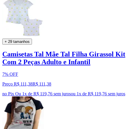
+ 29 tamanhos
Camisetas Tal Mãe Tal Filha Girassol Kit
Com 2 Peças Adulto e Infantil
7% OFF
Preço R$ 111,38
R$
111
,
38
no Pix
Ou 1x de R$ 119,76 sem juros
ou
1
x de
R$ 119,76
sem juros