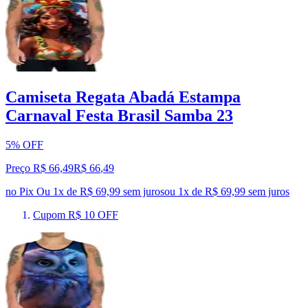
Camiseta Regata Abadá Estampa
Carnaval Festa Brasil Samba 23
5% OFF
Preço R$ 66,49
R$
66
,
49
no Pix
Ou 1x de R$ 69,99 sem juros
ou
1
x de
R$ 69,99
sem juros
Cupom R$ 10 OFF