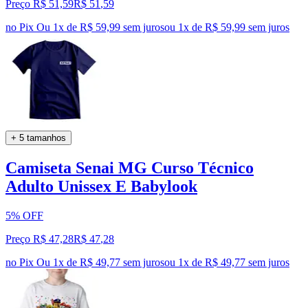
Preço R$ 51,59
R$
51
,
59
no Pix
Ou 1x de R$ 59,99 sem juros
ou
1
x de
R$ 59,99
sem juros
+ 5 tamanhos
Camiseta Senai MG Curso Técnico
Adulto Unissex E Babylook
5% OFF
Preço R$ 47,28
R$
47
,
28
no Pix
Ou 1x de R$ 49,77 sem juros
ou
1
x de
R$ 49,77
sem juros