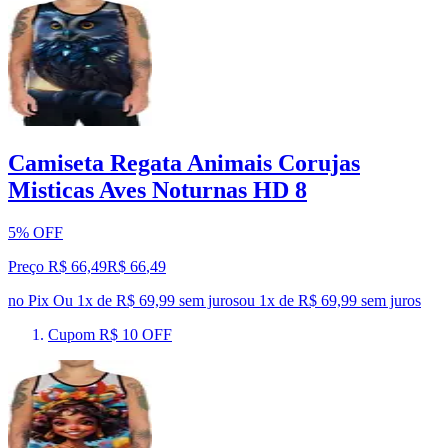
Camiseta Regata Animais Corujas
Misticas Aves Noturnas HD 8
5% OFF
Preço R$ 66,49
R$
66
,
49
no Pix
Ou 1x de R$ 69,99 sem juros
ou
1
x de
R$ 69,99
sem juros
Cupom R$ 10 OFF