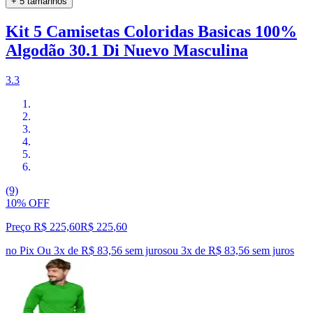
+ 5 tamanhos
Kit 5 Camisetas Coloridas Basicas 100%
Algodão 30.1 Di Nuevo Masculina
3.3
(9)
10% OFF
Preço R$ 225,60
R$
225
,
60
no Pix
Ou 3x de R$ 83,56 sem juros
ou
3
x de
R$ 83,56
sem juros