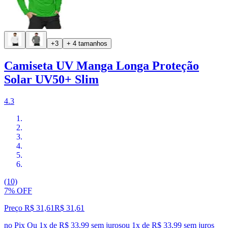
+3
+ 4 tamanhos
Camiseta UV Manga Longa Proteção
Solar UV50+ Slim
4.3
(10)
7% OFF
Preço R$ 31,61
R$
31
,
61
no Pix
Ou 1x de R$ 33,99 sem juros
ou
1
x de
R$ 33,99
sem juros