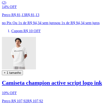
(2)
14% OFF
Preço R$ 81,13
R$
81
,
13
no Pix
Ou 1x de R$ 94,34 sem juros
ou
1
x de
R$ 94,34
sem juros
Cupom R$ 10 OFF
+ 1 tamanho
Camiseta champion active script logo ink
10% OFF
Preço R$ 107,92
R$
107
,
92