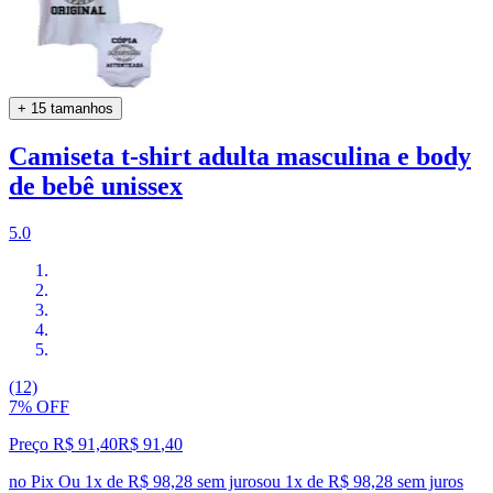
+ 15 tamanhos
Camiseta t-shirt adulta masculina e body
de bebê unissex
5.0
(12)
7% OFF
Preço R$ 91,40
R$
91
,
40
no Pix
Ou 1x de R$ 98,28 sem juros
ou
1
x de
R$ 98,28
sem juros