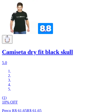
Camiseta dry fit black skull
5.0
(1)
10% OFF
Preço R$ 61,65
R$
61
,
65