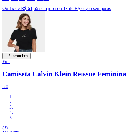
Ou 1x de R$ 61,65 sem juros
ou
1
x de
R$ 61,65
sem juros
+ 2 tamanhos
Full
Camiseta Calvin Klein Reissue Feminina
5.0
(3)