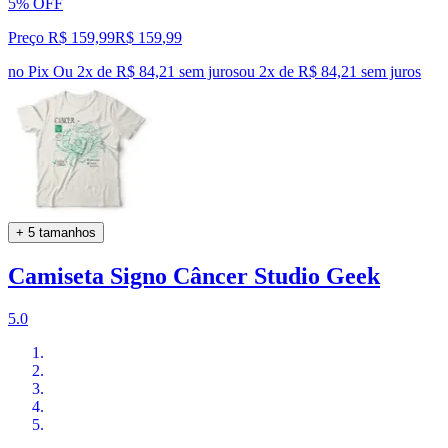
5% OFF
Preço R$ 159,99
R$
159
,
99
no Pix
Ou 2x de R$ 84,21 sem juros
ou
2
x de
R$ 84,21
sem juros
+ 5 tamanhos
Camiseta Signo Câncer Studio Geek
5.0