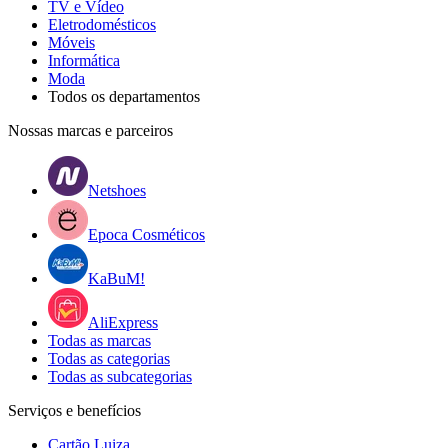
TV e Vídeo
Eletrodomésticos
Móveis
Informática
Moda
Todos os departamentos
Nossas marcas e parceiros
Netshoes
Epoca Cosméticos
KaBuM!
AliExpress
Todas as marcas
Todas as categorias
Todas as subcategorias
Serviços e benefícios
Cartão Luiza