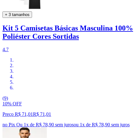
+ 3 tamanhos
Kit 5 Camisetas Básicas Masculina 100%
Poliéster Cores Sortidas
4.7
(9)
10% OFF
Preço R$ 71,01
R$
71
,
01
no Pix
Ou 1x de R$ 78,90 sem juros
ou
1
x de
R$ 78,90
sem juros