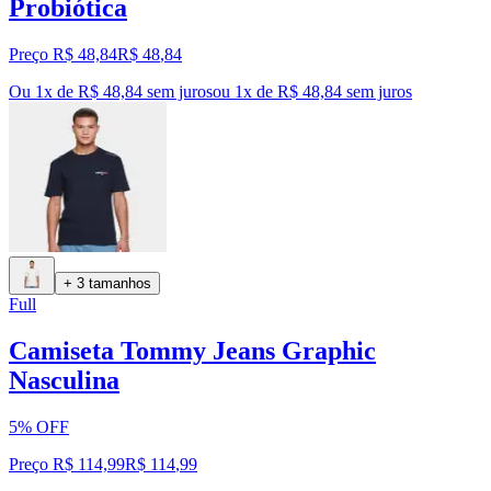
Probiótica
Preço R$ 48,84
R$
48
,
84
Ou 1x de R$ 48,84 sem juros
ou
1
x de
R$ 48,84
sem juros
+ 3 tamanhos
Full
Camiseta Tommy Jeans Graphic
Nasculina
5% OFF
Preço R$ 114,99
R$
114
,
99