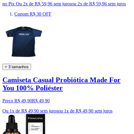
no Pix
Ou 2x de R$ 59,96 sem juros
ou
2
x de
R$ 59,96
sem juros
Cupom R$ 30 OFF
+ 3 tamanhos
Camiseta Casual Probiótica Made For
You 100% Poliéster
Preço R$ 49,90
R$
49
,
90
Ou 1x de R$ 49,90 sem juros
ou
1
x de
R$ 49,90
sem juros