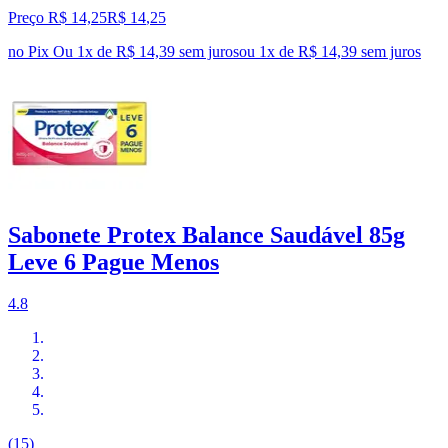
Preço R$ 14,25
R$
14
,
25
no Pix
Ou 1x de R$ 14,39 sem juros
ou
1
x de
R$ 14,39
sem juros
Sabonete Protex Balance Saudável 85g
Leve 6 Pague Menos
4.8
(15)