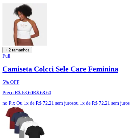
+ 2 tamanhos
Full
Camiseta Colcci Sele Care Feminina
5% OFF
Preço R$ 68,60
R$
68
,
60
no Pix
Ou 1x de R$ 72,21 sem juros
ou
1
x de
R$ 72,21
sem juros