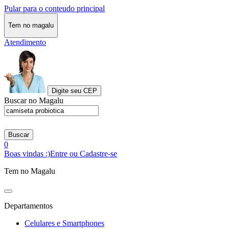
Pular para o conteudo principal
Tem no magalu
Atendimento
Digite seu CEP
Buscar no Magalu
Buscar
0
Boas vindas :)
Entre ou Cadastre-se
Tem no Magalu
Departamentos
Celulares e Smartphones