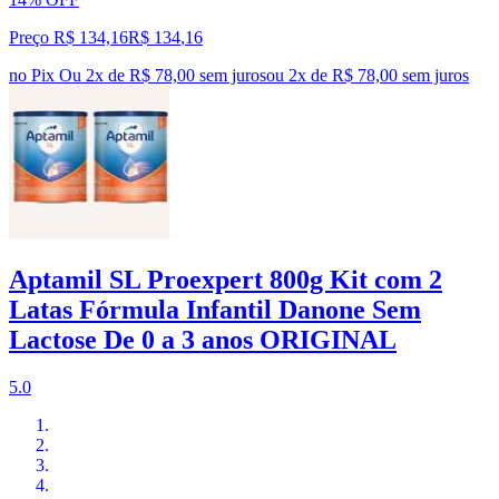
Preço R$ 134,16
R$
134
,
16
no Pix
Ou 2x de R$ 78,00 sem juros
ou
2
x de
R$ 78,00
sem juros
Aptamil SL Proexpert 800g Kit com 2
Latas Fórmula Infantil Danone Sem
Lactose De 0 a 3 anos ORIGINAL
5.0