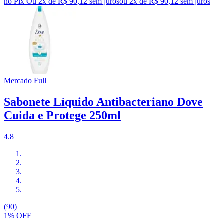
no Pix
Ou 2x de R$ 90,12 sem juros
ou
2
x de
R$ 90,12
sem juros
Mercado Full
Sabonete Líquido Antibacteriano Dove
Cuida e Protege 250ml
4.8
(90)
1% OFF