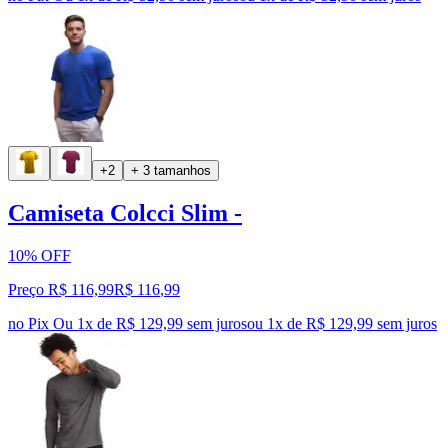
+2
+ 3 tamanhos
Camiseta Colcci Slim -
10% OFF
Preço R$ 116,99
R$
116
,
99
no Pix
Ou 1x de R$ 129,99 sem juros
ou
1
x de
R$ 129,99
sem juros