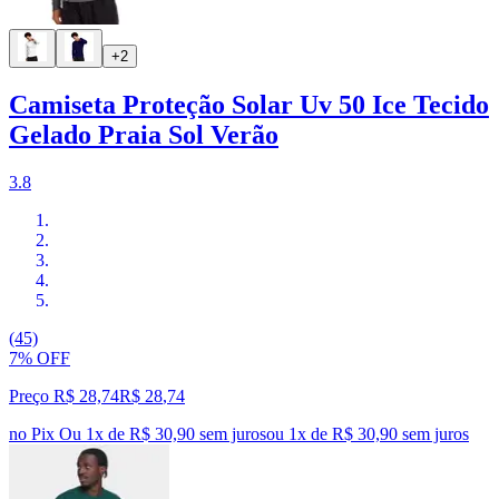
+2
Camiseta Proteção Solar Uv 50 Ice Tecido
Gelado Praia Sol Verão
3.8
(45)
7% OFF
Preço R$ 28,74
R$
28
,
74
no Pix
Ou 1x de R$ 30,90 sem juros
ou
1
x de
R$ 30,90
sem juros