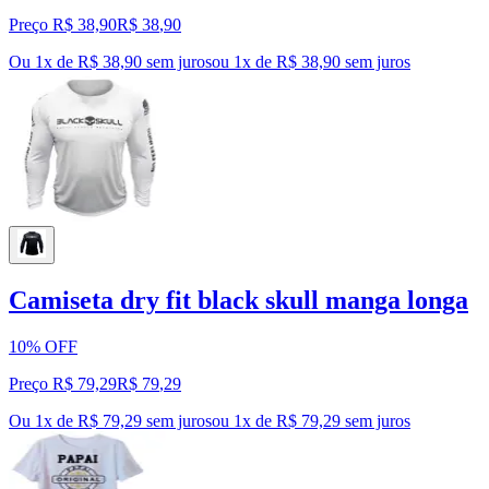
Preço R$ 38,90
R$
38
,
90
Ou 1x de R$ 38,90 sem juros
ou
1
x de
R$ 38,90
sem juros
Camiseta dry fit black skull manga longa
10% OFF
Preço R$ 79,29
R$
79
,
29
Ou 1x de R$ 79,29 sem juros
ou
1
x de
R$ 79,29
sem juros