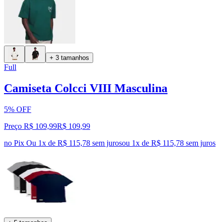
+ 3 tamanhos
Full
Camiseta Colcci VIII Masculina
5% OFF
Preço R$ 109,99
R$
109
,
99
no Pix
Ou 1x de R$ 115,78 sem juros
ou
1
x de
R$ 115,78
sem juros