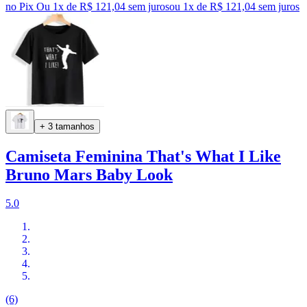
no Pix
Ou 1x de R$ 121,04 sem juros
ou
1
x de
R$ 121,04
sem juros
+ 3 tamanhos
Camiseta Feminina That's What I Like
Bruno Mars Baby Look
5.0
(6)