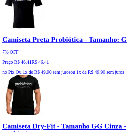
Camiseta Preta Probiótica - Tamanho: G
7% OFF
Preço R$ 46,41
R$
46
,
41
no Pix
Ou 1x de R$ 49,90 sem juros
ou
1
x de
R$ 49,90
sem juros
Camiseta Dry-Fit - Tamanho GG Cinza -