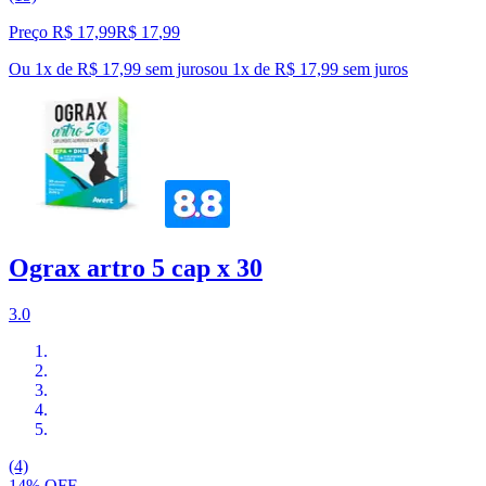
Preço R$ 17,99
R$
17
,
99
Ou 1x de R$ 17,99 sem juros
ou
1
x de
R$ 17,99
sem juros
Ograx artro 5 cap x 30
3.0
(4)
14% OFF