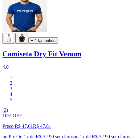
+ 4 tamanhos
Camiseta Dry Fit Venum
4.0
(2)
10% OFF
Preço R$ 47,61
R$
47
,
61
no Pix
Ou 1x de R$ 52,90 sem juros
ou
1
x de
R$ 52,90
sem juros