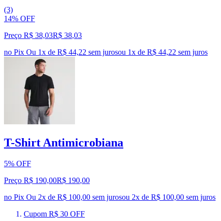
(3)
14% OFF
Preço R$ 38,03
R$
38
,
03
no Pix
Ou 1x de R$ 44,22 sem juros
ou
1
x de
R$ 44,22
sem juros
T-Shirt Antimicrobiana
5% OFF
Preço R$ 190,00
R$
190
,
00
no Pix
Ou 2x de R$ 100,00 sem juros
ou
2
x de
R$ 100,00
sem juros
Cupom R$ 30 OFF