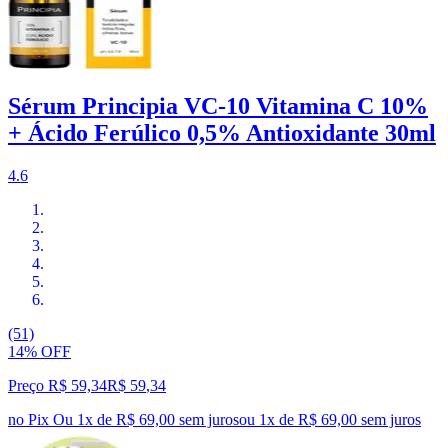
Sérum Principia VC-10 Vitamina C 10%
+ Ácido Ferúlico 0,5% Antioxidante 30ml
4.6
(51)
14% OFF
Preço R$ 59,34
R$
59
,
34
no Pix
Ou 1x de R$ 69,00 sem juros
ou
1
x de
R$ 69,00
sem juros