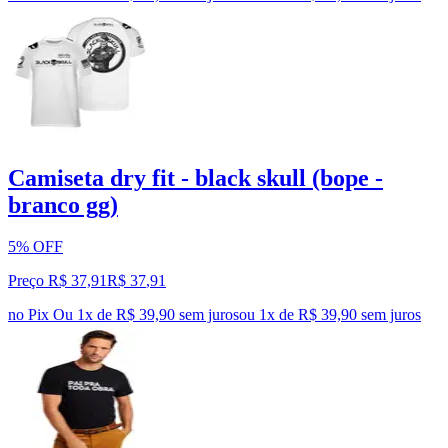
Camiseta dry fit - black skull (bope -
branco gg)
5% OFF
Preço R$ 37,91
R$
37
,
91
no Pix
Ou 1x de R$ 39,90 sem juros
ou
1
x de
R$ 39,90
sem juros