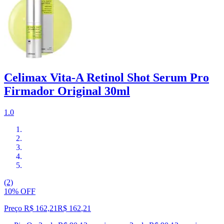
Celimax Vita-A Retinol Shot Serum Pro
Firmador Original 30ml
1.0
(2)
10% OFF
Preço R$ 162,21
R$
162
,
21