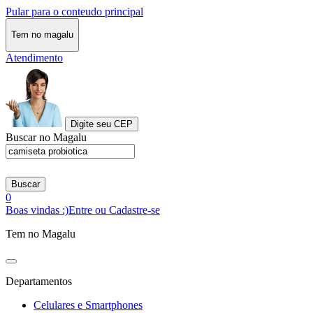
Pular para o conteudo principal
Tem no magalu
Atendimento
Digite seu CEP
Buscar no Magalu
Buscar
0
Boas vindas :)
Entre ou Cadastre-se
Tem no Magalu
Departamentos
Celulares e Smartphones