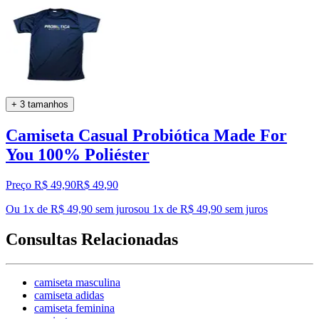
+ 3 tamanhos
Camiseta Casual Probiótica Made For
You 100% Poliéster
Preço R$ 49,90
R$
49
,
90
Ou 1x de R$ 49,90 sem juros
ou
1
x de
R$ 49,90
sem juros
Consultas Relacionadas
camiseta masculina
camiseta adidas
camiseta feminina