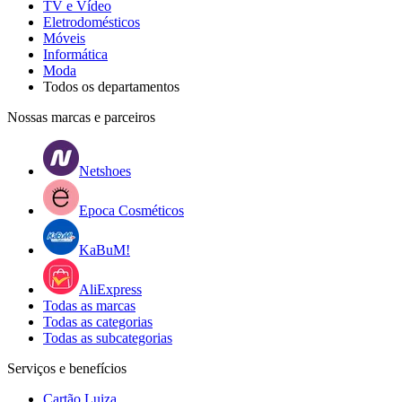
TV e Vídeo
Eletrodomésticos
Móveis
Informática
Moda
Todos os departamentos
Nossas marcas e parceiros
Netshoes
Epoca Cosméticos
KaBuM!
AliExpress
Todas as marcas
Todas as categorias
Todas as subcategorias
Serviços e benefícios
Cartão Luiza