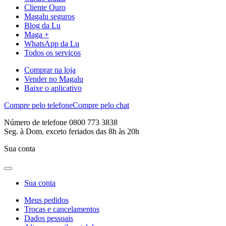
Cliente Ouro
Magalu seguros
Blog da Lu
Maga +
WhatsApp da Lu
Todos os serviços
Comprar na loja
Vender no Magalu
Baixe o aplicativo
Compre pelo telefone
Compre pelo chat
Número de telefone 0800 773 3838
Seg. à Dom. exceto feriados das 8h às 20h
Sua conta
Sua conta
Meus pedidos
Trocas e cancelamentos
Dados pessoais